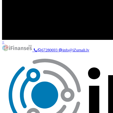
<
67280693
info@iZurnali.lv