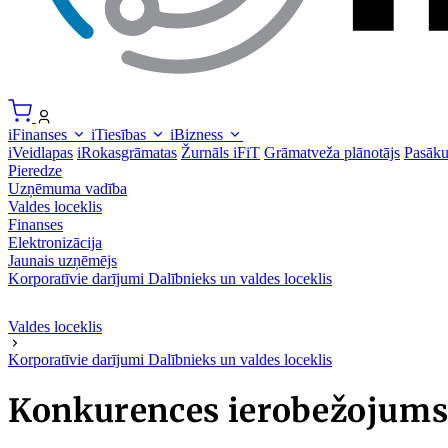
iFinanses
iTiesības
iBizness
iVeidlapas
iRokasgrāmatas
Žurnāls iFiT
Grāmatveža plānotājs
Pasāk
Pieredze
Uzņēmuma vadība
Valdes loceklis
Finanses
Elektronizācija
Jaunais uzņēmējs
Korporatīvie darījumi
Dalībnieks un valdes loceklis
Valdes loceklis
Korporatīvie darījumi
Dalībnieks un valdes loceklis
Konkurences ierobežojums