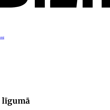
umi
 līgumā