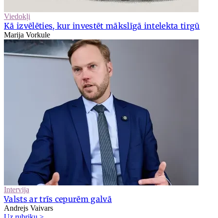
Viedokļi
Kā izvēlēties, kur investēt mākslīgā intelekta tirgū
Marija Vorkule
Intervija
Valsts ar trīs cepurēm galvā
Andrejs Vaivars
Uz rubriku >