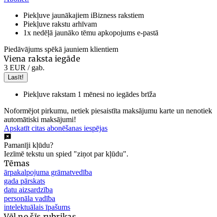
Piekļuve jaunākajiem iBizness rakstiem
Piekļuve rakstu arhīvam
1x nedēļā jaunāko tēmu apkopojums e-pastā
Piedāvājums spēkā jauniem klientiem
Viena raksta iegāde
3 EUR
/ gab.
Lasīt!
Piekļuve rakstam 1 mēnesi no iegādes brīža
Noformējot pirkumu, netiek piesaistīta maksājumu karte un nenotiek
automātiski maksājumi!
Apskatīt citas abonēšanas iespējas
Pamanīji kļūdu?
Iezīmē tekstu un spied "ziņot par kļūdu".
Tēmas
ārpakalpojuma grāmatvedība
gada pārskats
datu aizsardzība
personāla vadība
intelektuālais īpašums
Vēl no šīs rubrikas