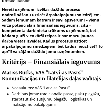
Kristiāna Rancāne
Nereti uzņēmumi izvēlas dažādu procesu
nodrošināšanu uzticēt ārpakalpojumu sniedzējiem.
Šādam lēmumam katram ir savi apsvērumi – vienu
virza potenciālais finansiālais ieguvums, citu –
kompetenta darbinieka trūkums uzņēmumā, bet
kādam gluži vienkārši telpas ir par mazu jaunas
darba vietas izveidei. Kādus procesus uzticēt
ārpakalpojumu sniedzējiem, bet kādus neuzticēt? To
aprīlī vaicājām dažādu jomu uzņēmumiem.
Kritērijs – Finansiālais ieguvums
Matīss Rutks, VAS “Latvijas Pasts”
Komunikācijas un filatēlijas daļas vadītājs
Nosaukums: VAS “Latvijas Pasts”
Darbības joma: tradicionālie pasta, paku piegāžu,
starptautisko sūtījumu piegāžu, loģistikas un
maksājumu pakalpojumi