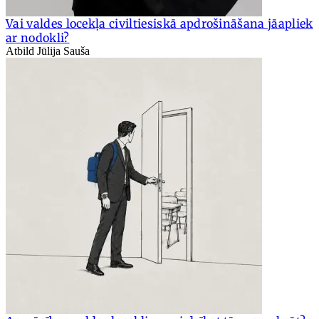
Vai valdes locekļa civiltiesiskā apdrošināšana jāapliek
ar nodokli?
Atbild Jūlija Sauša