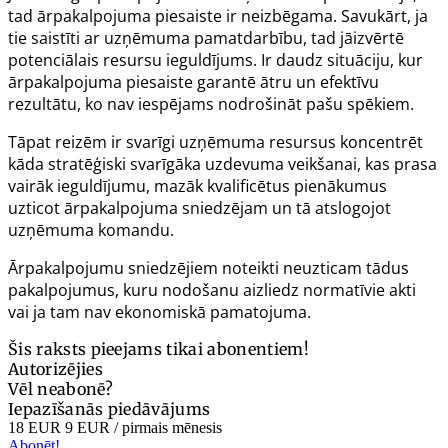
tad ārpakalpojuma piesaiste ir neizbēgama. Savukārt, ja
tie saistīti ar uzņēmuma pamatdarbību, tad jāizvērtē
potenciālais resursu ieguldījums. Ir daudz situāciju, kur
ārpakalpojuma piesaiste garantē ātru un efektīvu
rezultātu, ko nav iespējams nodrošināt pašu spēkiem.
Tāpat reizēm ir svarīgi uzņēmuma resursus koncentrēt
kāda stratēģiski svarīgāka uzdevuma veikšanai, kas prasa
vairāk ieguldījumu, mazāk kvalificētus pienākumus
uzticot ārpakalpojuma sniedzējam un tā atslogojot
uzņēmuma komandu.
Ārpakalpojumu sniedzējiem noteikti neuzticam tādus
pakalpojumus, kuru nodošanu aizliedz normatīvie akti
vai ja tam nav ekonomiskā pamatojuma.
Šis raksts pieejams tikai abonentiem!
Autorizējies
Vēl neabonē?
Iepazīšanās piedāvājums
18 EUR
9 EUR
/ pirmais mēnesis
Abonēt!