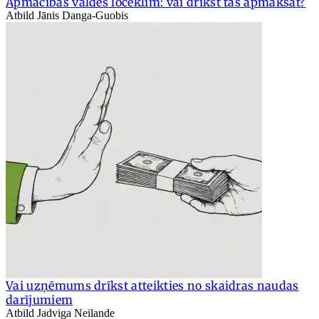
Apmācības valdes loceklim: vai drīkst tās apmaksāt?
Atbild Jānis Danga-Guobis
Vai uzņēmums drīkst atteikties no skaidras naudas
darījumiem
Atbild Jadviga Neilande