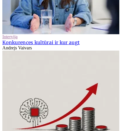
Intervija
Konkurences kultūrai ir kur augt
Andrejs Vaivars