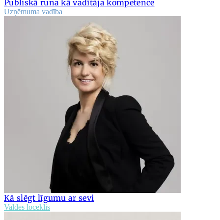
Publiskā runa kā vadītāja kompetence
Uzņēmuma vadība
Kā slēgt līgumu ar sevi
Valdes loceklis