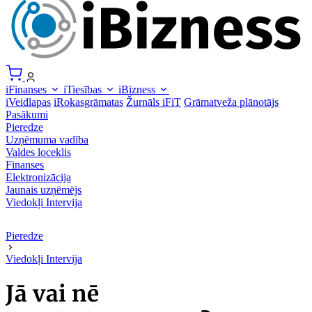
iFinanses
iTiesības
iBizness
iVeidlapas
iRokasgrāmatas
Žurnāls iFiT
Grāmatveža plānotājs
Pasākumi
Pieredze
Uzņēmuma vadība
Valdes loceklis
Finanses
Elektronizācija
Jaunais uzņēmējs
Viedokļi
Intervija
Pieredze
Viedokļi
Intervija
Jā vai nē