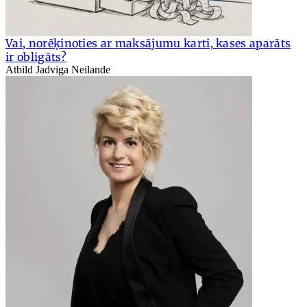
Vai, norēķinoties ar maksājumu karti, kases aparāts
ir obligāts?
Atbild Jadviga Neilande