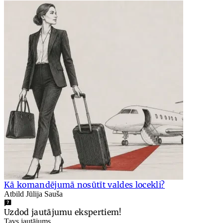
Kā komandējumā nosūtīt valdes locekli?
Atbild Jūlija Sauša
Uzdod jautājumu ekspertiem!
Tavs jautājums