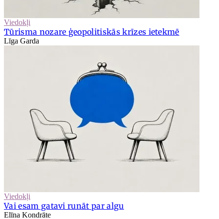
Viedokļi
Tūrisma nozare ģeopolitiskās krīzes ietekmē
Līga Garda
Viedokļi
Vai esam gatavi runāt par algu
Elīna Kondrāte