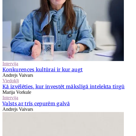
Intervija
Konkurences kultūrai ir kur augt
Andrejs Vaivars
Viedokļi
Kā izvēlēties, kur investēt mākslīgā intelekta tirgū
Marija Vorkule
Intervija
Valsts ar trīs cepurēm galvā
Andrejs Vaivars