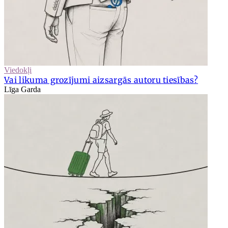
Viedokļi
Vai likuma grozījumi aizsargās autoru tiesības?
Līga Garda