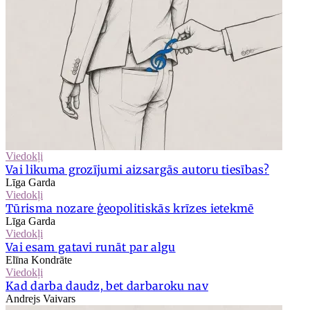
Viedokļi
Vai likuma grozījumi aizsargās autoru tiesības?
Līga Garda
Viedokļi
Tūrisma nozare ģeopolitiskās krīzes ietekmē
Līga Garda
Viedokļi
Vai esam gatavi runāt par algu
Elīna Kondrāte
Viedokļi
Kad darba daudz, bet darbaroku nav
Andrejs Vaivars