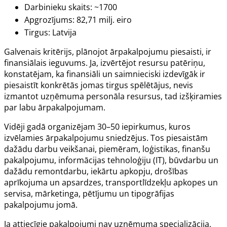
Darbinieku skaits: ~1700
Apgrozījums: 82,71 milj. eiro
Tirgus: Latvija
Galvenais kritērijs, plānojot ārpakalpojumu piesaisti, ir
finansiālais ieguvums. Ja, izvērtējot resursu patēriņu,
konstatējam, ka finansiāli un saimnieciski izdevīgāk ir
piesaistīt konkrētās jomas tirgus spēlētājus, nevis
izmantot uzņēmuma personāla resursus, tad izšķiramies
par labu ārpakalpojumam.
Vidēji gadā organizējam 30–50 iepirkumus, kuros
izvēlamies ārpakalpojumu sniedzējus. Tos piesaistām
dažādu darbu veikšanai, piemēram, loģistikas, finanšu
pakalpojumu, informācijas tehnoloģiju (IT), būvdarbu un
dažādu remontdarbu, iekārtu apkopju, drošības
aprīkojuma un apsardzes, transportlīdzekļu apkopes un
servisa, mārketinga, pētījumu un tipogrāfijas
pakalpojumu jomā.
Ja attiecīgie pakalpojumi nav uzņēmuma specializācija,