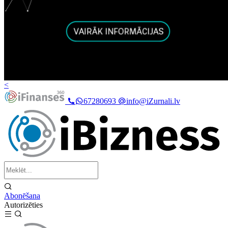
<
67280693
info@iZurnali.lv
Abonēšana
Autorizēties