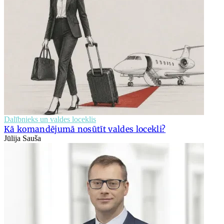
Dalībnieks un valdes loceklis
Kā komandējumā nosūtīt valdes locekli?
Jūlija Sauša