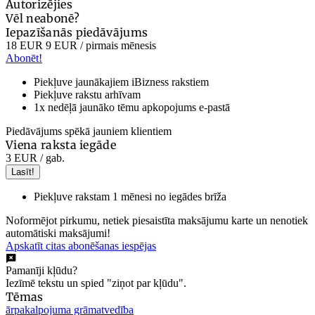
Autorizējies
Vēl neabonē?
Iepazīšanās piedāvājums
18 EUR
9 EUR
/ pirmais mēnesis
Abonēt!
Piekļuve jaunākajiem iBizness rakstiem
Piekļuve rakstu arhīvam
1x nedēļā jaunāko tēmu apkopojums e-pastā
Piedāvājums spēkā jauniem klientiem
Viena raksta iegāde
3 EUR
/ gab.
Lasīt!
Piekļuve rakstam 1 mēnesi no iegādes brīža
Noformējot pirkumu, netiek piesaistīta maksājumu karte un nenotiek
automātiski maksājumi!
Apskatīt citas abonēšanas iespējas
Pamanīji kļūdu?
Iezīmē tekstu un spied "ziņot par kļūdu".
Tēmas
ārpakalpojuma grāmatvedība