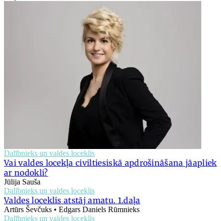
Dalībnieks un valdes loceklis
Vai valdes locekļa civiltiesiskā apdrošināšana jāapliek
ar nodokli?
Jūlija Sauša
Dalībnieks un valdes loceklis
Valdes loceklis atstāj amatu. 1.daļa
Artūrs Ševčuks • Edgars Daniels Rūmnieks
Dalībnieks un valdes loceklis