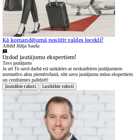
Kā komandējumā nosūtīt valdes locekli?
Atbild Jūlija Sauša
Uzdod jautājumu ekspertiem!
Tavs jautājums
Ja arī Tu savā darbā esi saskāries ar neskaidriem jautājumiem
normatīvo aktu piemērošanā, sūti savu jautājumu mūsu ekspertiem
un centīsimies palīdzēt!
Jaunākie raksti
Lasītākie raksti