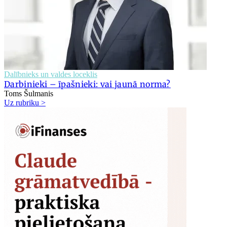
Dalībnieks un valdes loceklis
Darbinieki – īpašnieki: vai jaunā norma?
Toms Šulmanis
Uz rubriku >