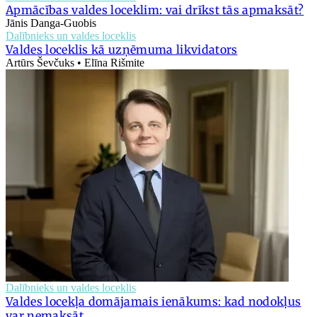
Apmācības valdes loceklim: vai drīkst tās apmaksāt?
Jānis Danga-Guobis
Dalībnieks un valdes loceklis
Valdes loceklis kā uzņēmuma likvidators
Artūrs Ševčuks • Elīna Rišmite
Dalībnieks un valdes loceklis
Valdes locekļa domājamais ienākums: kad nodokļus
var nemaksāt