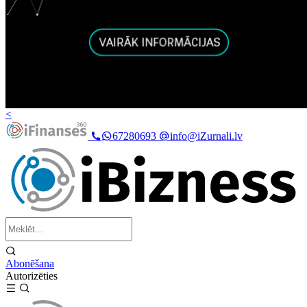
<
67280693
info@iZurnali.lv
Abonēšana
Autorizēties