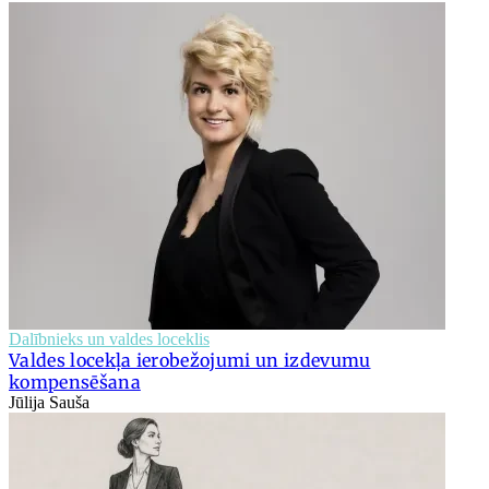
Dalībnieks un valdes loceklis
Valdes locekļa ierobežojumi un izdevumu
kompensēšana
Jūlija Sauša