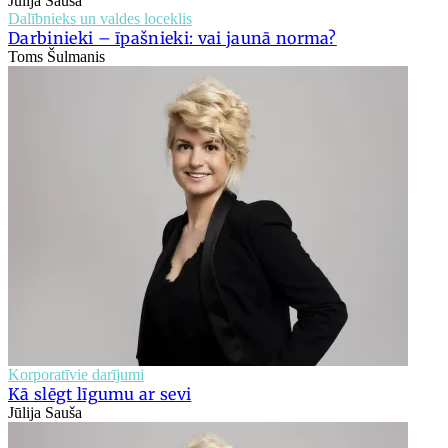
Jūlija Sauša
Dalībnieks un valdes loceklis
Darbinieki – īpašnieki: vai jaunā norma?
Toms Šulmanis
Korporatīvie darījumi
Kā slēgt līgumu ar sevi
Jūlija Sauša