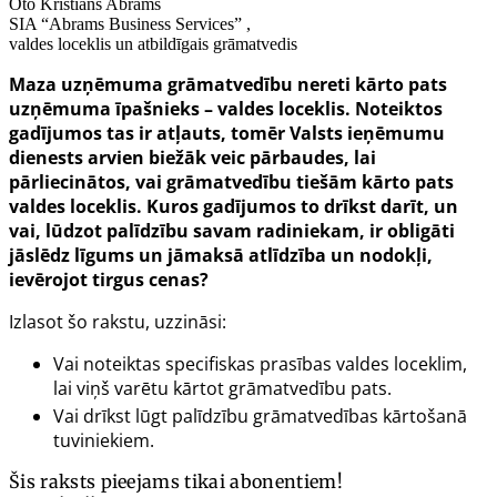
Oto Kristiāns Abrams
SIA “Abrams Business Services” ,
valdes loceklis un atbildīgais grāmatvedis
Maza uzņēmuma grāmatvedību nereti kārto pats
uzņēmuma īpašnieks – valdes loceklis. Noteiktos
gadījumos tas ir atļauts, tomēr Valsts ieņēmumu
dienests arvien biežāk veic pārbaudes, lai
pārliecinātos, vai grāmatvedību tiešām kārto pats
valdes loceklis. Kuros gadījumos to drīkst darīt, un
vai, lūdzot palīdzību savam radiniekam, ir obligāti
jāslēdz līgums un jāmaksā atlīdzība un nodokļi,
ievērojot tirgus cenas?
Izlasot šo rakstu, uzzināsi:
Vai noteiktas specifiskas prasības valdes loceklim,
lai viņš varētu kārtot grāmatvedību pats.
Vai drīkst lūgt palīdzību grāmatvedības kārtošanā
tuviniekiem.
Šis raksts pieejams tikai abonentiem!