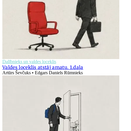
Dalībnieks un valdes loceklis
Valdes loceklis atstāj amatu. 1.daļa
Artūrs Ševčuks • Edgars Daniels Rūmnieks