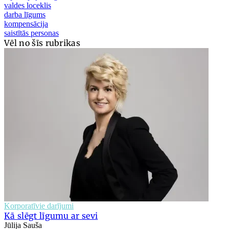
valdes loceklis
darba līgums
kompensācija
saistītās personas
Vēl no šīs rubrikas
Korporatīvie darījumi
Kā slēgt līgumu ar sevi
Jūlija Sauša