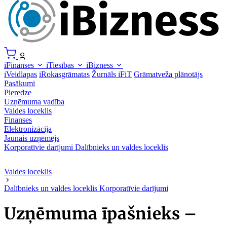
iFinanses
iTiesības
iBizness
iVeidlapas
iRokasgrāmatas
Žurnāls iFiT
Grāmatveža plānotājs
Pasākumi
Pieredze
Uzņēmuma vadība
Valdes loceklis
Finanses
Elektronizācija
Jaunais uzņēmējs
Korporatīvie darījumi
Dalībnieks un valdes loceklis
Valdes loceklis
Dalībnieks un valdes loceklis
Korporatīvie darījumi
Uzņēmuma īpašnieks –