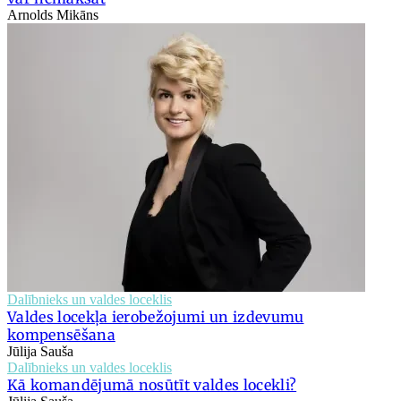
Arnolds Mikāns
Dalībnieks un valdes loceklis
Valdes locekļa ierobežojumi un izdevumu
kompensēšana
Jūlija Sauša
Dalībnieks un valdes loceklis
Kā komandējumā nosūtīt valdes locekli?