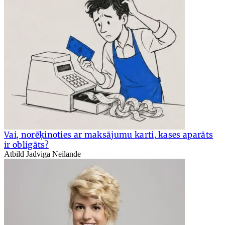
Vai, norēķinoties ar maksājumu karti, kases aparāts
ir obligāts?
Atbild Jadviga Neilande