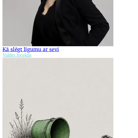
Kā slēgt līgumu ar sevi
Valdes loceklis