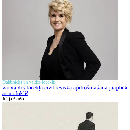
Dalībnieks un valdes loceklis
Vai valdes locekļa civiltiesiskā apdrošināšana jāapliek
ar nodokli?
Jūlija Sauša