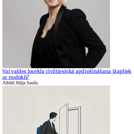
Vai valdes locekļa civiltiesiskā apdrošināšana jāapliek
ar nodokli?
Atbild Jūlija Sauša