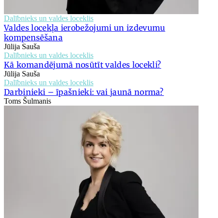
Dalībnieks un valdes loceklis
Valdes locekļa ierobežojumi un izdevumu
kompensēšana
Jūlija Sauša
Dalībnieks un valdes loceklis
Kā komandējumā nosūtīt valdes locekli?
Jūlija Sauša
Dalībnieks un valdes loceklis
Darbinieki – īpašnieki: vai jaunā norma?
Toms Šulmanis