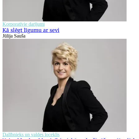
Korporatīvie darījumi
Kā slēgt līgumu ar sevi
Jūlija Sauša
Dalībnieks un valdes loceklis