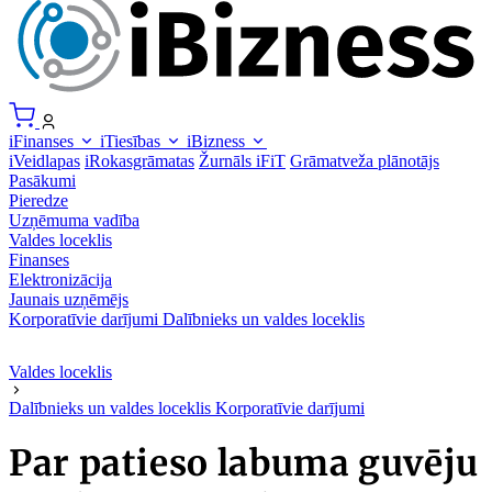
iFinanses
iTiesības
iBizness
iVeidlapas
iRokasgrāmatas
Žurnāls iFiT
Grāmatveža plānotājs
Pasākumi
Pieredze
Uzņēmuma vadība
Valdes loceklis
Finanses
Elektronizācija
Jaunais uzņēmējs
Korporatīvie darījumi
Dalībnieks un valdes loceklis
Valdes loceklis
Dalībnieks un valdes loceklis
Korporatīvie darījumi
Par patieso labuma guvēju