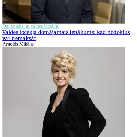
Dalībnieks un valdes loceklis
Valdes locekļa domājamais ienākums: kad nodokļus
var nemaksāt
Arnolds Mikāns