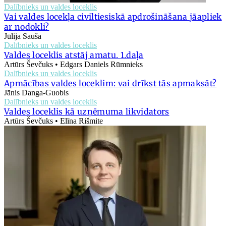
Dalībnieks un valdes loceklis
Vai valdes locekļa civiltiesiskā apdrošināšana jāapliek
ar nodokli?
Jūlija Sauša
Dalībnieks un valdes loceklis
Valdes loceklis atstāj amatu. 1.daļa
Artūrs Ševčuks • Edgars Daniels Rūmnieks
Dalībnieks un valdes loceklis
Apmācības valdes loceklim: vai drīkst tās apmaksāt?
Jānis Danga-Guobis
Dalībnieks un valdes loceklis
Valdes loceklis kā uzņēmuma likvidators
Artūrs Ševčuks • Elīna Rišmite