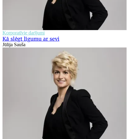
Korporatīvie darījumi
Kā slēgt līgumu ar sevi
Jūlija Sauša