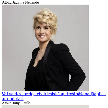
Atbild Jadviga Neilande
Vai valdes locekļa civiltiesiskā apdrošināšana jāapliek
ar nodokli?
Atbild Jūlija Sauša