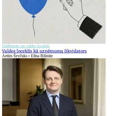
Dalībnieks un valdes loceklis
Valdes loceklis kā uzņēmuma likvidators
Artūrs Ševčuks • Elīna Rišmite