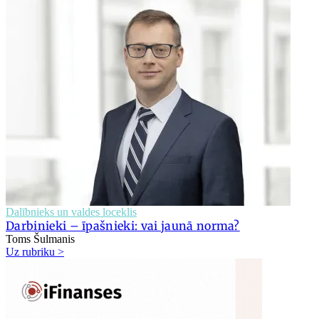
Dalībnieks un valdes loceklis
Darbinieki – īpašnieki: vai jaunā norma?
Toms Šulmanis
Uz rubriku >