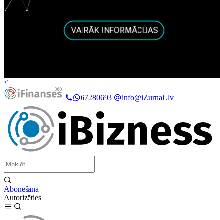
<
67280693
info@iZurnali.lv
Abonēšana
Autorizēties