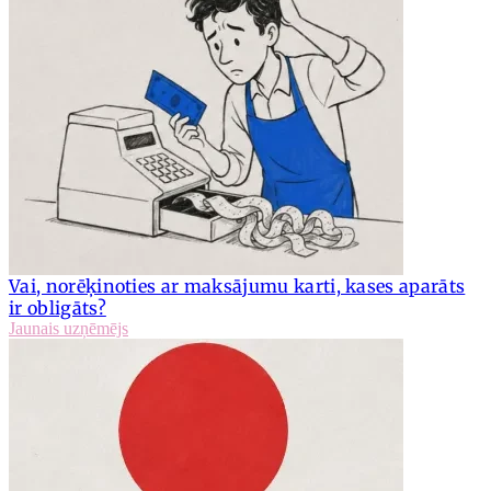
Vai, norēķinoties ar maksājumu karti, kases aparāts
ir obligāts?
Jaunais uzņēmējs