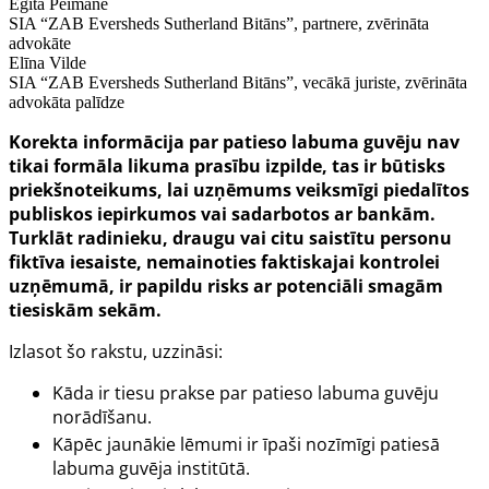
Egita Peimane
SIA “ZAB Eversheds Sutherland Bitāns”, partnere, zvērināta
advokāte
Elīna Vilde
SIA “ZAB Eversheds Sutherland Bitāns”, vecākā juriste, zvērināta
advokāta palīdze
Korekta informācija par patieso labuma guvēju nav
tikai formāla likuma prasību izpilde, tas ir būtisks
priekšnoteikums, lai uzņēmums veiksmīgi piedalītos
publiskos iepirkumos vai sadarbotos ar bankām.
Turklāt radinieku, draugu vai citu saistītu personu
fiktīva iesaiste, nemainoties faktiskajai kontrolei
uzņēmumā, ir papildu risks ar potenciāli smagām
tiesiskām sekām.
Izlasot šo rakstu, uzzināsi:
Kāda ir tiesu prakse par patieso labuma guvēju
norādīšanu.
Kāpēc jaunākie lēmumi ir īpaši nozīmīgi patiesā
labuma guvēja institūtā.