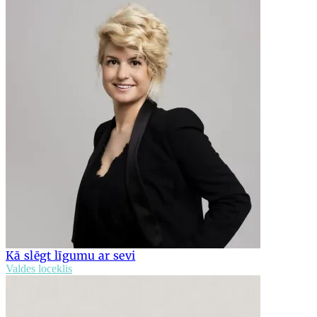
Kā slēgt līgumu ar sevi
Valdes loceklis