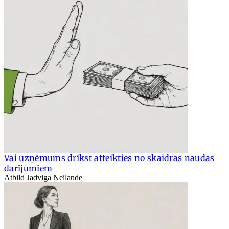
Vai uzņēmums drīkst atteikties no skaidras naudas
darījumiem
Atbild Jadviga Neilande