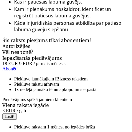
Kas ir patiesais labuma guvējs.
Kam ir pienākums noskaidrot, identificēt un
reģistrēt patiesos labuma guvējus.
Kāda ir juridiskās personas atbildība par patieso
labuma guvēju slēpšanu.
Šis raksts pieejams tikai abonentiem!
Autorizējies
Vēl neabonē?
Iepazīšanās piedāvājums
18 EUR
9 EUR
/ pirmais mēnesis
Abonēt!
Piekļuve jaunākajiem iBizness rakstiem
Piekļuve rakstu arhīvam
1x nedēļā jaunāko tēmu apkopojums e-pastā
Piedāvājums spēkā jauniem klientiem
Viena raksta iegāde
3 EUR
/ gab.
Lasīt!
Piekļuve rakstam 1 mēnesi no iegādes brīža