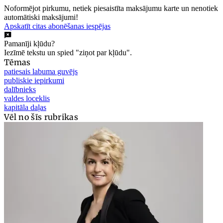
Noformējot pirkumu, netiek piesaistīta maksājumu karte un nenotiek
automātiski maksājumi!
Apskatīt citas abonēšanas iespējas
Pamanīji kļūdu?
Iezīmē tekstu un spied "ziņot par kļūdu".
Tēmas
patiesais labuma guvējs
publiskie iepirkumi
dalībnieks
valdes loceklis
kapitāla daļas
Vēl no šīs rubrikas