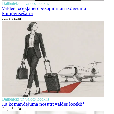
Dalībnieks un valdes loceklis
Valdes locekļa ierobežojumi un izdevumu
kompensēšana
Jūlija Sauša
Dalībnieks un valdes loceklis
Kā komandējumā nosūtīt valdes locekli?
Jūlija Sauša