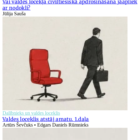
Vai valdes locekļa civiltiesiskā apdrošināšana jāapliek
ar nodokli?
Jūlija Sauša
Dalībnieks un valdes loceklis
Valdes loceklis atstāj amatu. 1.daļa
Artūrs Ševčuks • Edgars Daniels Rūmnieks