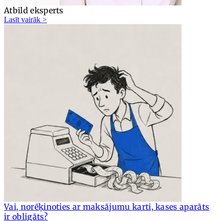
Atbild eksperts
Lasīt vairāk >
Vai, norēķinoties ar maksājumu karti, kases aparāts
ir obligāts?