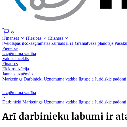
iFinanses
iTiesības
iBizness
iVeidlapas
iRokasgrāmatas
Žurnāls iFiT
Grāmatveža plānotājs
Pasāk
Pieredze
Uzņēmuma vadība
Valdes loceklis
Finanses
Elektronizācija
Jaunais uzņēmējs
Mārketings
Darbinieki
Uzņēmuma vadība
Ilgtspēja
Juridiskie padomi
Uzņēmuma vadība
Darbinieki
Mārketings
Uzņēmuma vadība
Ilgtspēja
Juridiskie padomi
Arī darbinieku labumi ir a