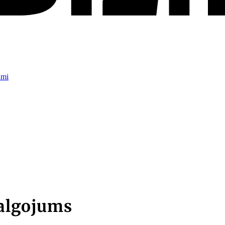
umi
talgojums