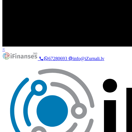
<
67280693
info@iZurnali.lv