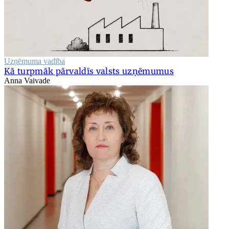
Uzņēmuma vadība
Kā turpmāk pārvaldīs valsts uzņēmumus
Anna Vaivade