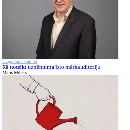
Uzņēmuma vadība
Kā noteikt uzņēmuma īsto mērķauditoriju
Māris Millers