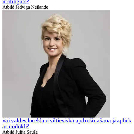
ir obligāts?
Atbild Jadviga Neilande
Vai valdes locekļa civiltiesiskā apdrošināšana jāapliek
ar nodokli?
Atbild Jūlija Sauša