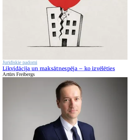
Juridiskie padomi
Likvidācija un maksātnespēja – ko izvēlēties
Artūrs Freibergs