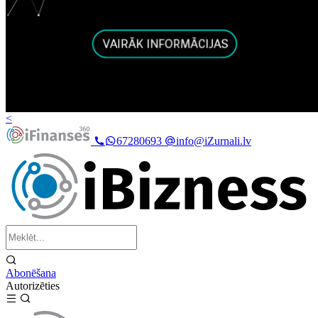
<
67280693
info@iZurnali.lv
Abonēšana
Autorizēties