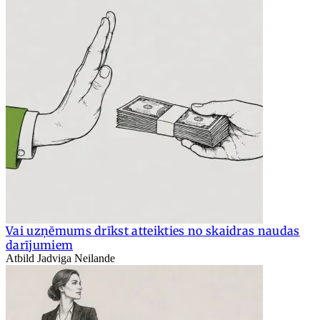
Vai uzņēmums drīkst atteikties no skaidras naudas
darījumiem
Atbild Jadviga Neilande