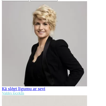
Kā slēgt līgumu ar sevi
Valdes loceklis