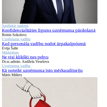
Juridiskie padomi
Konfidencialitātes līgums uzņēmuma pārdošanā
Reinis Sokolovs
Uzņēmuma vadība
Kad personāla vadību nodot ārpakalpojumā
Evija Šalte
Mārketings
Ne visi klikšķi nes peļņu
Dr.sc.admin. Andžela Veselova
Uzņēmuma vadība
Kā noteikt uzņēmuma īsto mērķauditoriju
Māris Millers