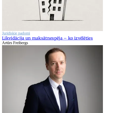
Juridiskie padomi
Likvidācija un maksātnespēja – ko izvēlēties
Artūrs Freibergs