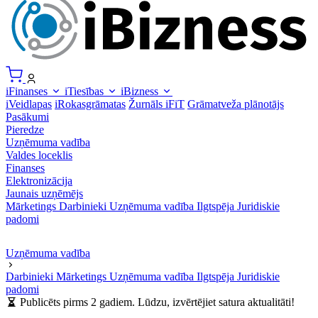
iFinanses
iTiesības
iBizness
iVeidlapas
iRokasgrāmatas
Žurnāls iFiT
Grāmatveža plānotājs
Pasākumi
Pieredze
Uzņēmuma vadība
Valdes loceklis
Finanses
Elektronizācija
Jaunais uzņēmējs
Mārketings
Darbinieki
Uzņēmuma vadība
Ilgtspēja
Juridiskie
padomi
Uzņēmuma vadība
Darbinieki
Mārketings
Uzņēmuma vadība
Ilgtspēja
Juridiskie
padomi
Publicēts pirms 2 gadiem. Lūdzu, izvērtējiet satura aktualitāti!