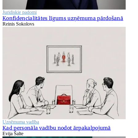
Juridiskie padomi
Konfidencialitātes līgums uzņēmuma pārdošanā
Reinis Sokolovs
Uzņēmuma vadība
Kad personāla vadību nodot ārpakalpojumā
Evija Šalte