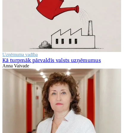
Uzņēmuma vadība
Kā turpmāk pārvaldīs valsts uzņēmumus
Anna Vaivade