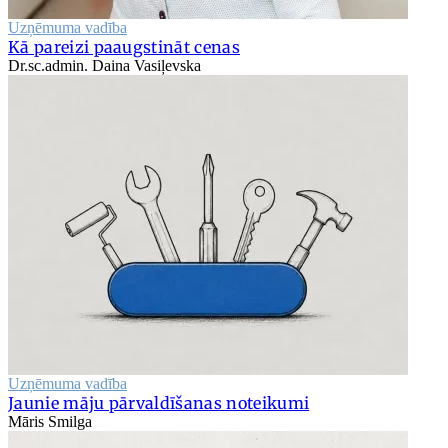
Uzņēmuma vadība
Kā pareizi paaugstināt cenas
Dr.sc.admin. Daina Vasiļevska
Uzņēmuma vadība
Jaunie māju pārvaldīšanas noteikumi
Māris Smilga