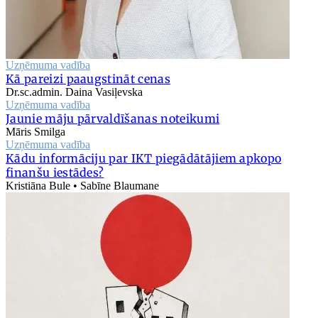
Uzņēmuma vadība
Kā pareizi paaugstināt cenas
Dr.sc.admin. Daina Vasiļevska
Uzņēmuma vadība
Jaunie māju pārvaldīšanas noteikumi
Māris Smilga
Uzņēmuma vadība
Kādu informāciju par IKT piegādātājiem apkopo
finanšu iestādes?
Kristiāna Bule • Sabīne Blaumane