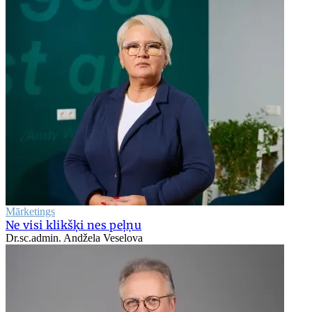
Mārketings
Ne visi klikšķi nes peļņu
Dr.sc.admin. Andžela Veselova