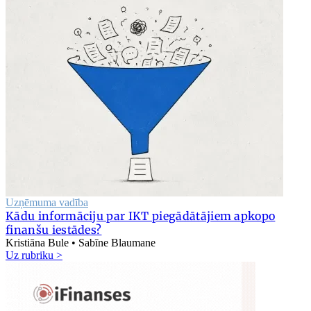
Uzņēmuma vadība
Kādu informāciju par IKT piegādātājiem apkopo
finanšu iestādes?
Kristiāna Bule • Sabīne Blaumane
Uz rubriku >