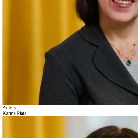
Autors
Karīna Platā