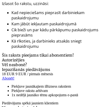
Izlasot šo rakstu, uzzināsi:
Kad nepieciešams pieprasīt darbiniekam
paskaidrojumu
Kam jābūt iekļautam paskaidrojumā
Cik bieži un par kādu pārkāpumu paskaidrojums
pieprasāms
Kā rīkoties, ja darbinieks atsakās sniegt
paskaidrojumu
Šis raksts pieejams tikai abonentiem!
Autorizējies
Vēl neabonē?
Iepazīšanās piedāvājums
18 EUR
9 EUR
/ pirmais mēnesis
Abonēt!
Piekļuve jaunākajiem iBizness rakstiem
Piekļuve rakstu arhīvam
1x nedēļā jaunāko tēmu apkopojums e-pastā
Piedāvājums spēkā jauniem klientiem