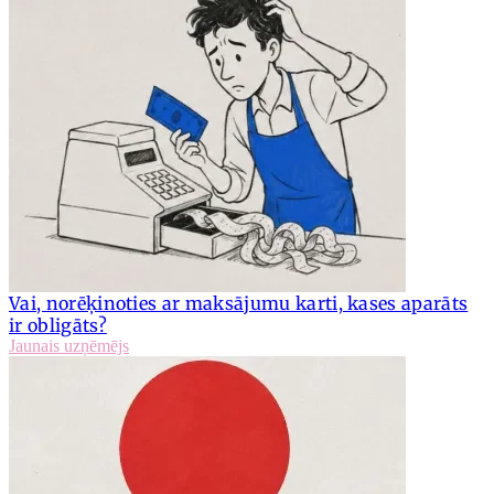
Vai, norēķinoties ar maksājumu karti, kases aparāts
ir obligāts?
Jaunais uzņēmējs