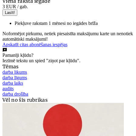
Viena raksta iegāde
3 EUR
/ gab.
Lasīt!
Piekļuve rakstam 1 mēnesi no iegādes brīža
Noformējot pirkumu, netiek piesaistīta maksājumu karte un nenotiek
automātiski maksājumi!
Apskatīt citas abonēšanas iespējas
Pamanīji kļūdu?
Iezīmē tekstu un spied "ziņot par kļūdu".
Tēmas
darba likums
darba līgums
darba laiks
audits
darba drošība
Vēl no šīs rubrikas