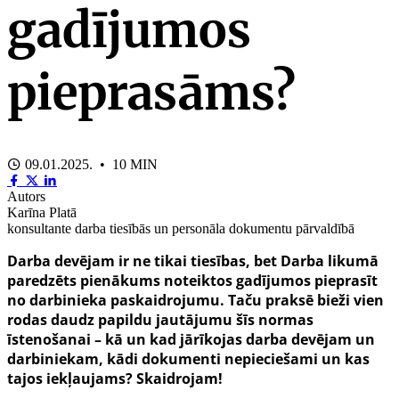
gadījumos
pieprasāms?
09.01.2025. • 10 MIN
Autors
Karīna Platā
konsultante darba tiesībās un personāla dokumentu pārvaldībā
Darba devējam ir ne tikai tiesības, bet Darba likumā
paredzēts pienākums noteiktos gadījumos pieprasīt
no darbinieka paskaidrojumu. Taču praksē bieži vien
rodas daudz papildu jautājumu šīs normas
īstenošanai – kā un kad jārīkojas darba devējam un
darbiniekam, kādi dokumenti nepieciešami un kas
tajos iekļaujams? Skaidrojam!