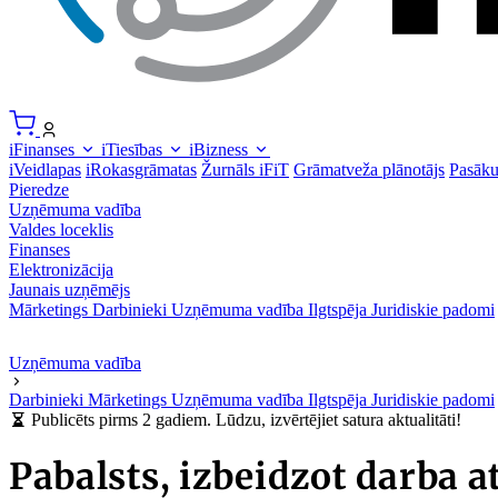
iFinanses
iTiesības
iBizness
iVeidlapas
iRokasgrāmatas
Žurnāls iFiT
Grāmatveža plānotājs
Pasāk
Pieredze
Uzņēmuma vadība
Valdes loceklis
Finanses
Elektronizācija
Jaunais uzņēmējs
Mārketings
Darbinieki
Uzņēmuma vadība
Ilgtspēja
Juridiskie padomi
Uzņēmuma vadība
Darbinieki
Mārketings
Uzņēmuma vadība
Ilgtspēja
Juridiskie padomi
Publicēts pirms 2 gadiem. Lūdzu, izvērtējiet satura aktualitāti!
Pabalsts, izbeidzot darba a