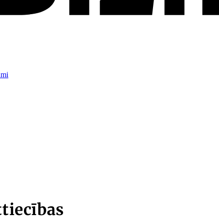
umi
ttiecības