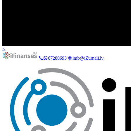
<
67280693
info@iZurnali.lv