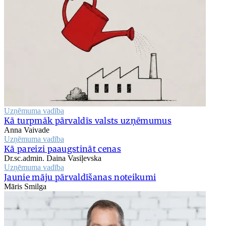
Uzņēmuma vadība
Kā turpmāk pārvaldīs valsts uzņēmumus
Anna Vaivade
Uzņēmuma vadība
Kā pareizi paaugstināt cenas
Dr.sc.admin. Daina Vasiļevska
Uzņēmuma vadība
Jaunie māju pārvaldīšanas noteikumi
Māris Smilga