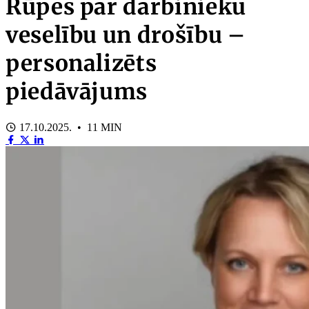
Rūpes par darbinieku
veselību un drošību –
personalizēts
piedāvājums
17.10.2025. • 11 MIN