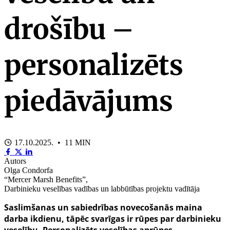
drošību –
personalizēts
piedāvājums
17.10.2025. • 11 MIN
Autors
Olga Condorfa
“Mercer Marsh Benefits”,
Darbinieku veselības vadības un labbūtības projektu vadītāja
Saslimšanas un sabiedrības novecošanās maina
darba ikdienu, tāpēc svarīgas ir rūpes par darbinieku
veselību. Personalizēts veselības aprūpes