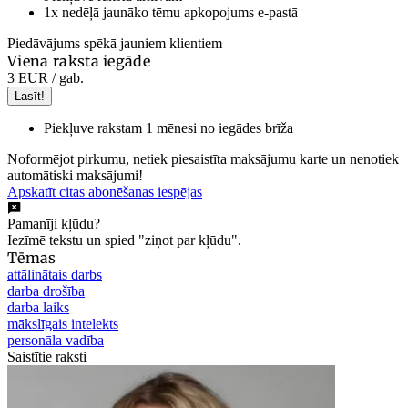
1x nedēļā jaunāko tēmu apkopojums e-pastā
Piedāvājums spēkā jauniem klientiem
Viena raksta iegāde
3 EUR
/ gab.
Lasīt!
Piekļuve rakstam 1 mēnesi no iegādes brīža
Noformējot pirkumu, netiek piesaistīta maksājumu karte un nenotiek
automātiski maksājumi!
Apskatīt citas abonēšanas iespējas
Pamanīji kļūdu?
Iezīmē tekstu un spied "ziņot par kļūdu".
Tēmas
attālinātais darbs
darba drošība
darba laiks
mākslīgais intelekts
personāla vadība
Saistītie raksti