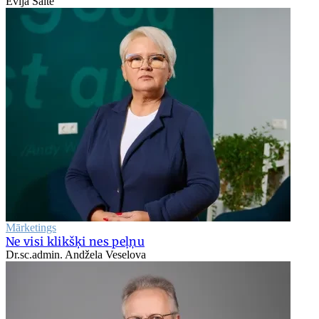
Evija Šalte
Mārketings
Ne visi klikšķi nes peļņu
Dr.sc.admin. Andžela Veselova