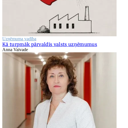
Uzņēmuma vadība
Kā turpmāk pārvaldīs valsts uzņēmumus
Anna Vaivade