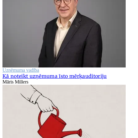
Uzņēmuma vadība
Kā noteikt uzņēmuma īsto mērķauditoriju
Māris Millers