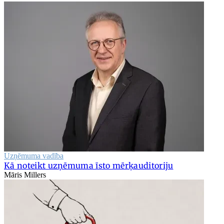
Uzņēmuma vadība
Kā noteikt uzņēmuma īsto mērķauditoriju
Māris Millers