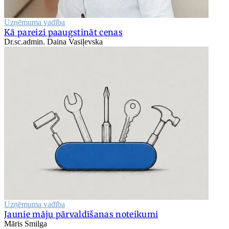
Uzņēmuma vadība
Kā pareizi paaugstināt cenas
Dr.sc.admin. Daina Vasiļevska
Uzņēmuma vadība
Jaunie māju pārvaldīšanas noteikumi
Māris Smilga