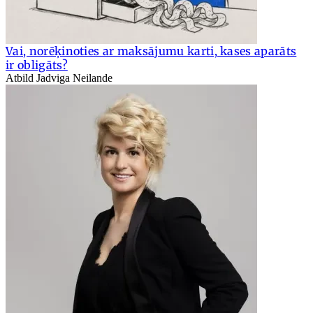
Vai, norēķinoties ar maksājumu karti, kases aparāts
ir obligāts?
Atbild Jadviga Neilande