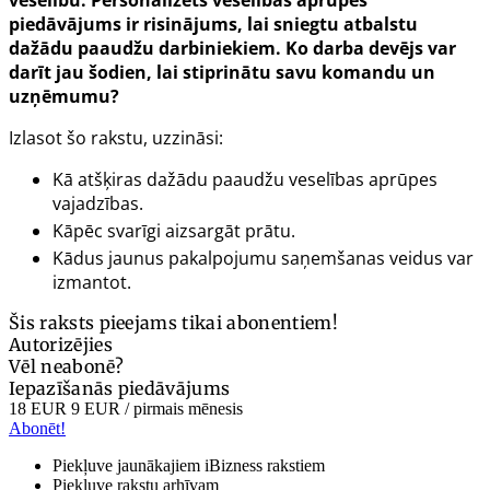
piedāvājums ir risinājums, lai sniegtu atbalstu
dažādu paaudžu darbiniekiem. Ko darba devējs var
darīt jau šodien, lai stiprinātu savu komandu un
uzņēmumu?
Izlasot šo rakstu, uzzināsi:
Kā atšķiras dažādu paaudžu veselības aprūpes
vajadzības.
Kāpēc svarīgi aizsargāt prātu.
Kādus jaunus pakalpojumu saņemšanas veidus var
izmantot.
Šis raksts pieejams tikai abonentiem!
Autorizējies
Vēl neabonē?
Iepazīšanās piedāvājums
18 EUR
9 EUR
/ pirmais mēnesis
Abonēt!
Piekļuve jaunākajiem iBizness rakstiem
Piekļuve rakstu arhīvam