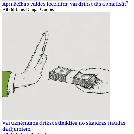
Apmācības valdes loceklim: vai drīkst tās apmaksāt?
Atbild Jānis Danga-Guobis
Vai uzņēmums drīkst atteikties no skaidras naudas
darījumiem