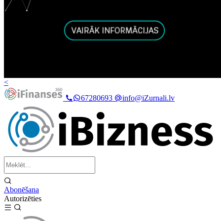
<
67280693
info@iZurnali.lv
Abonēšana
Autorizēties