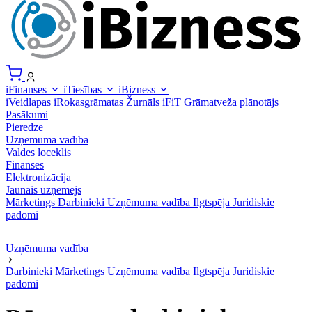
iFinanses
iTiesības
iBizness
iVeidlapas
iRokasgrāmatas
Žurnāls iFiT
Grāmatveža plānotājs
Pasākumi
Pieredze
Uzņēmuma vadība
Valdes loceklis
Finanses
Elektronizācija
Jaunais uzņēmējs
Mārketings
Darbinieki
Uzņēmuma vadība
Ilgtspēja
Juridiskie
padomi
Uzņēmuma vadība
Darbinieki
Mārketings
Uzņēmuma vadība
Ilgtspēja
Juridiskie
padomi