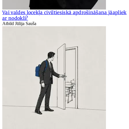
Vai valdes locekļa civiltiesiskā apdrošināšana jāapliek
ar nodokli?
Atbild Jūlija Sauša