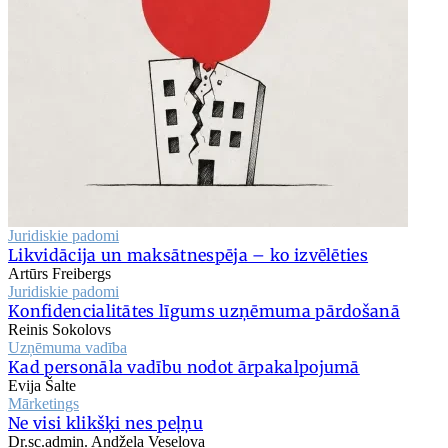
Juridiskie padomi
Likvidācija un maksātnespēja – ko izvēlēties
Artūrs Freibergs
Juridiskie padomi
Konfidencialitātes līgums uzņēmuma pārdošanā
Reinis Sokolovs
Uzņēmuma vadība
Kad personāla vadību nodot ārpakalpojumā
Evija Šalte
Mārketings
Ne visi klikšķi nes peļņu
Dr.sc.admin. Andžela Veselova