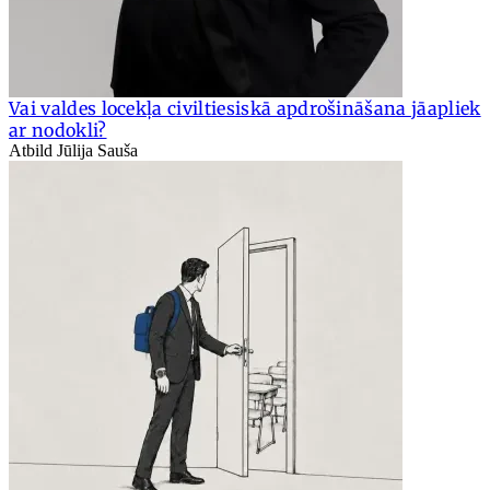
Vai valdes locekļa civiltiesiskā apdrošināšana jāapliek
ar nodokli?
Atbild Jūlija Sauša