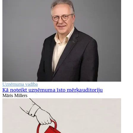
Uzņēmuma vadība
Kā noteikt uzņēmuma īsto mērķauditoriju
Māris Millers