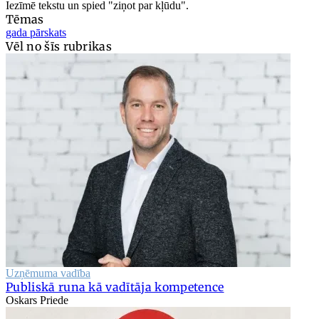
Iezīmē tekstu un spied "ziņot par kļūdu".
Tēmas
gada pārskats
Vēl no šīs rubrikas
Uzņēmuma vadība
Publiskā runa kā vadītāja kompetence
Oskars Priede