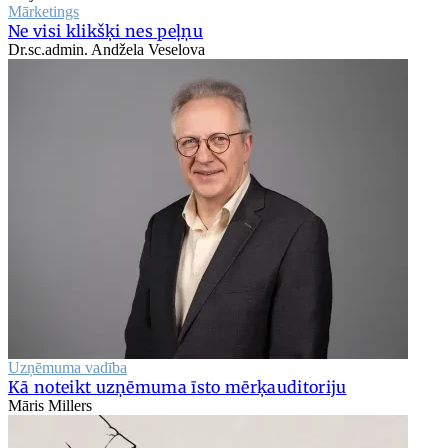
Mārketings
Ne visi klikšķi nes peļņu
Dr.sc.admin. Andžela Veselova
Uzņēmuma vadība
Kā noteikt uzņēmuma īsto mērķauditoriju
Māris Millers