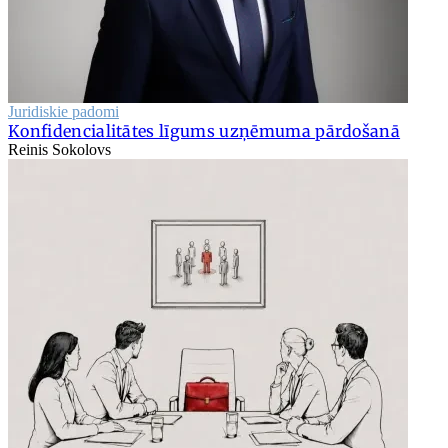
Juridiskie padomi
Konfidencialitātes līgums uzņēmuma pārdošanā
Reinis Sokolovs