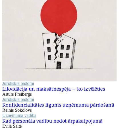
Juridiskie padomi
Likvidācija un maksātnespēja – ko izvēlēties
Artūrs Freibergs
Juridiskie padomi
Konfidencialitātes līgums uzņēmuma pārdošanā
Reinis Sokolovs
Uzņēmuma vadība
Kad personāla vadību nodot ārpakalpojumā
Evija Šalte