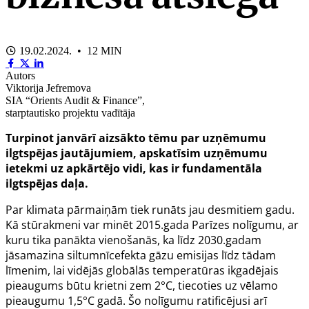
19.02.2024. • 12 MIN
Autors
Viktorija Jefremova
SIA “Orients Audit & Finance”,
starptautisko projektu vadītāja
Turpinot
janvārī
aizsākto tēmu par uzņēmumu
ilgtspējas jautājumiem, apskatīsim uzņēmumu
ietekmi uz apkārtējo vidi, kas ir fundamentāla
ilgtspējas daļa.
Par klimata pārmaiņām tiek runāts jau desmitiem gadu.
Kā stūrakmeni var minēt 2015.gada Parīzes nolīgumu, ar
kuru tika panākta vienošanās, ka līdz 2030.gadam
jāsamazina siltumnīcefekta gāzu emisijas līdz tādam
līmenim, lai vidējās globālās temperatūras ikgadējais
pieaugums būtu krietni zem 2°C, tiecoties uz vēlamo
pieaugumu 1,5°C gadā. Šo nolīgumu ratificējusi arī