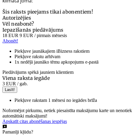
klimata jomā:
Šis raksts pieejams tikai abonentiem!
Autorizējies
Vēl neabonē?
Iepazīšanās piedāvājums
18 EUR
9 EUR
/ pirmais mēnesis
Abonēt!
Piekļuve jaunākajiem iBizness rakstiem
Piekļuve rakstu arhīvam
1x nedēļā jaunāko tēmu apkopojums e-pastā
Piedāvājums spēkā jauniem klientiem
Viena raksta iegāde
3 EUR
/ gab.
Lasīt!
Piekļuve rakstam 1 mēnesi no iegādes brīža
Noformējot pirkumu, netiek piesaistīta maksājumu karte un nenotiek
automātiski maksājumi!
Apskatīt citas abonēšanas iespējas
Pamanīji kļūdu?