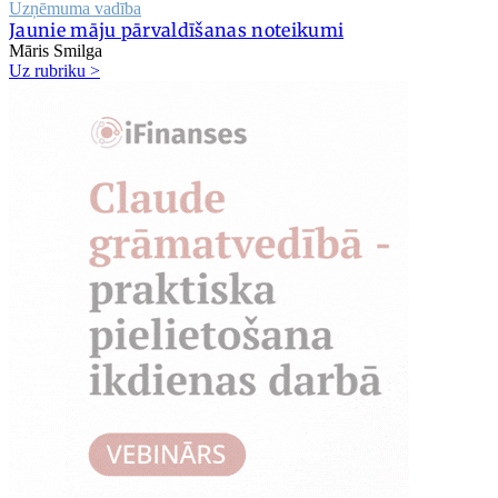
Uzņēmuma vadība
Jaunie māju pārvaldīšanas noteikumi
Māris Smilga
Uz rubriku >