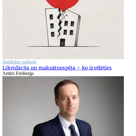
Juridiskie padomi
Likvidācija un maksātnespēja – ko izvēlēties
Artūrs Freibergs