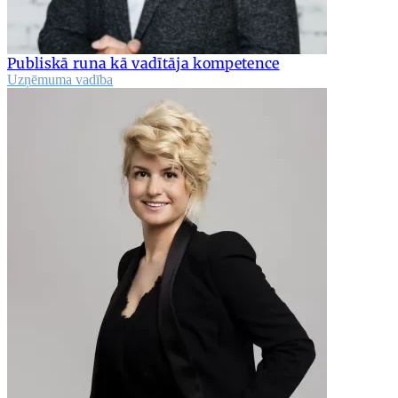
Publiskā runa kā vadītāja kompetence
Uzņēmuma vadība