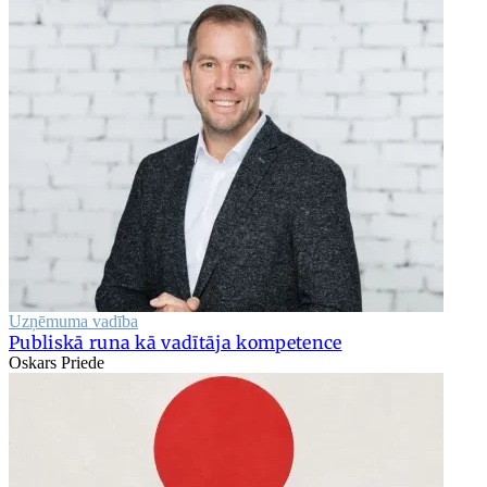
Uzņēmuma vadība
Publiskā runa kā vadītāja kompetence
Oskars Priede