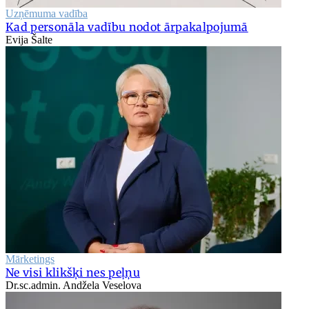
Uzņēmuma vadība
Kad personāla vadību nodot ārpakalpojumā
Evija Šalte
Mārketings
Ne visi klikšķi nes peļņu
Dr.sc.admin. Andžela Veselova