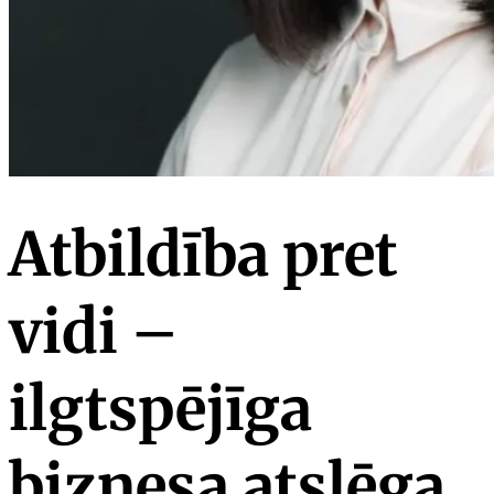
Atbildība pret
vidi –
ilgtspējīga
biznesa atslēga