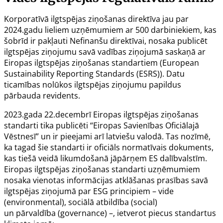
Korporatīvā ilgtspējas ziņošanas direktīva
jau par
2024.gadu lieliem uzņēmumiem ar 500 darbiniekiem, kas
šobrīd ir pakļauti
Nefinanšu direktīvai
, nosaka publicēt
ilgtspējas ziņojumu savā vadības ziņojumā saskaņā ar
Eiropas ilgtspējas ziņošanas standartiem (
European
Sustainability Reporting Standards
(ESRS)). Datu
ticamības nolūkos ilgtspējas ziņojumu papildus
pārbauda revidents.
2023.gada 22.decembrī Eiropas ilgtspējas ziņošanas
standarti tika publicēti “Eiropas Savienības Oficiālajā
Vēstnesī” un ir pieejami arī latviešu valodā. Tas nozīmē,
ka tagad šie standarti ir oficiāls normatīvais dokuments,
kas tiešā veidā likumdošanā jāpārņem ES dalībvalstīm.
Eiropas ilgtspējas ziņošanas standarti uzņēmumiem
nosaka vienotas informācijas atklāšanas prasības savā
ilgtspējas ziņojumā par ESG principiem – vide
(
environmental
), sociālā atbildība (
social
)
un
pārvaldība
(
governance
) –, ietverot piecus standartus