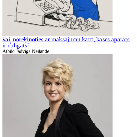
Vai, norēķinoties ar maksājumu karti, kases aparāts
ir obligāts?
Atbild Jadviga Neilande