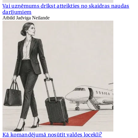
Vai uzņēmums drīkst atteikties no skaidras naudas
darījumiem
Atbild Jadviga Neilande
Kā komandējumā nosūtīt valdes locekli?