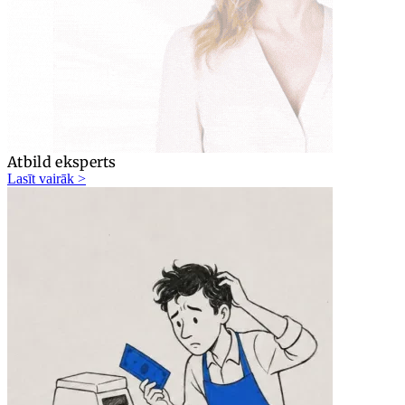
Atbild eksperts
Lasīt vairāk >