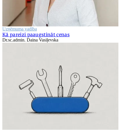
Uzņēmuma vadība
Kā pareizi paaugstināt cenas
Dr.sc.admin. Daina Vasiļevska