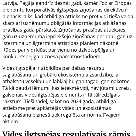
Latvija. Pagāja gandrīz desmit gadi, kamēr līdz ar Eiropas
pieņemto Korporatīvās ilgtspējas ziņošanas direktīvu ir
pienācis laiks, kad atbildīga attieksme pret vidi tiešā veidā
skars arī uzņēmumu obligātās informācijas atklāšanas
prasības gada pārskatā. Ziņošanas prasības attieksies
gan uz uzņēmuma iepriekšējo ziņošanas periodu, gan uz
īstermiņa un ilgtermiņa attīstības plāniem nākotnē.
Rūpes par vidi kļūst par vienu no dzīvotspējīga un
konkurētspējīga biznesa pamatnostādnēm.
Vides ilgtspēja ir atbildība par dabas resursu
saglabāšanu un globālo ekosistēmu aizsardzību, lai
atbalstītu veselību un labklājību gan tagad, gan nākotnē.
Tā kā daudzi lēmumi, kas ietekmē vidi, nav jūtami uzreiz,
galvenais vides ilgtspējas elements ir tā tālredzīgais
raksturs. Tieši tādēļ, sākot no 2024.gada, atbildīga
attieksme pret apkārtējās vides un ekosistēmas
saglabāšanu biznesā tiek regulēta ar normatīvajiem
aktiem.
Vides ilgtspējas regulatīvais rāmis