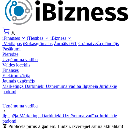
iFinanses
iTiesības
iBizness
iVeidlapas
iRokasgrāmatas
Žurnāls iFiT
Grāmatveža plānotājs
Pasākumi
Pieredze
Uzņēmuma vadība
Valdes loceklis
Finanses
Elektronizācija
Jaunais uzņēmējs
Mārketings
Darbinieki
Uzņēmuma vadība
Ilgtspēja
Juridiskie
padomi
Uzņēmuma vadība
Ilgtspēja
Mārketings
Darbinieki
Uzņēmuma vadība
Juridiskie
padomi
Publicēts pirms 2 gadiem. Lūdzu, izvērtējiet satura aktualitāti!