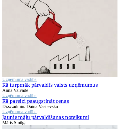
Uzņēmuma vadība
Kā turpmāk pārvaldīs valsts uzņēmumus
Anna Vaivade
Uzņēmuma vadība
Kā pareizi paaugstināt cenas
Dr.sc.admin. Daina Vasiļevska
Uzņēmuma vadība
Jaunie māju pārvaldīšanas noteikumi
Māris Smilga