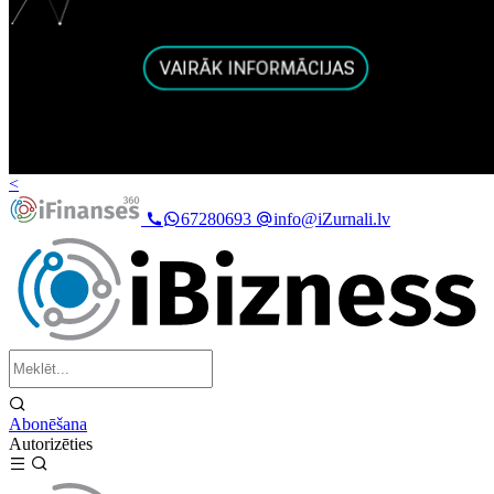
<
67280693
info@iZurnali.lv
Abonēšana
Autorizēties