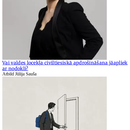
Vai valdes locekļa civiltiesiskā apdrošināšana jāapliek
ar nodokli?
Atbild Jūlija Sauša