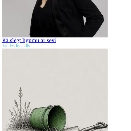
Kā slēgt līgumu ar sevi
Valdes loceklis