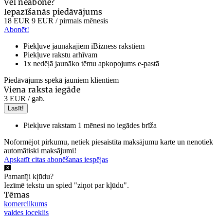
Vēl neabonē?
Iepazīšanās piedāvājums
18 EUR
9 EUR
/ pirmais mēnesis
Abonēt!
Piekļuve jaunākajiem iBizness rakstiem
Piekļuve rakstu arhīvam
1x nedēļā jaunāko tēmu apkopojums e-pastā
Piedāvājums spēkā jauniem klientiem
Viena raksta iegāde
3 EUR
/ gab.
Lasīt!
Piekļuve rakstam 1 mēnesi no iegādes brīža
Noformējot pirkumu, netiek piesaistīta maksājumu karte un nenotiek
automātiski maksājumi!
Apskatīt citas abonēšanas iespējas
Pamanīji kļūdu?
Iezīmē tekstu un spied "ziņot par kļūdu".
Tēmas
komerclikums
valdes loceklis