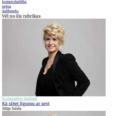
komercdarbība
peļņa
dalībnieks
Vēl no šīs rubrikas
Korporatīvie darījumi
Kā slēgt līgumu ar sevi
Jūlija Sauša