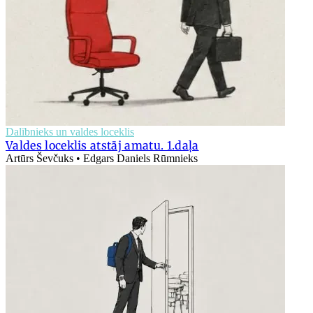
Dalībnieks un valdes loceklis
Valdes loceklis atstāj amatu. 1.daļa
Artūrs Ševčuks • Edgars Daniels Rūmnieks