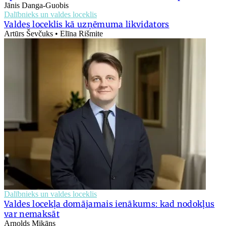
Jānis Danga-Guobis
Dalībnieks un valdes loceklis
Valdes loceklis kā uzņēmuma likvidators
Artūrs Ševčuks • Elīna Rišmite
Dalībnieks un valdes loceklis
Valdes locekļa domājamais ienākums: kad nodokļus
var nemaksāt
Arnolds Mikāns