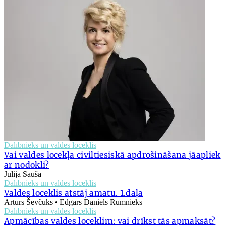
Dalībnieks un valdes loceklis
Vai valdes locekļa civiltiesiskā apdrošināšana jāapliek
ar nodokli?
Jūlija Sauša
Dalībnieks un valdes loceklis
Valdes loceklis atstāj amatu. 1.daļa
Artūrs Ševčuks • Edgars Daniels Rūmnieks
Dalībnieks un valdes loceklis
Apmācības valdes loceklim: vai drīkst tās apmaksāt?