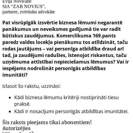
Evija Novicāne
SIA “ZAB NOVIUS”,
partnere, zvērināta advokāte
Pat visrūpīgāk izsvērtie biznesa lēmumi negarantē
panākumus un neveiksmes gadījumā tie var radīt
būtiskus zaudējumus. Komerclikuma 169.pants
paredz valdes locekļa pienākumu tos atlīdzināt, taču
rodas jautājums – vai personīga atbildība draud arī
tad, ja zaudējumi radušies, īstenojot riskantus, taču
uzņēmuma attīstībai nepieciešamus lēmumus? Vai ir
iespējams nodrošināt personīgās atbildības
imunitāti?
Izlasot šo rakstu, uzzināsi:
Kādi biznesa lēmumu kritēriji nostiprināti tiesu
praksē.
Kādi ir nosacījumi personīgās atbildības imunitātei.
Šis raksts pieejams tikai abonentiem!
Autorizējies