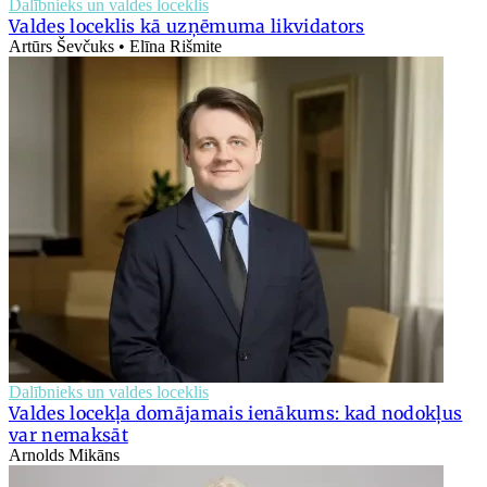
Dalībnieks un valdes loceklis
Valdes loceklis kā uzņēmuma likvidators
Artūrs Ševčuks • Elīna Rišmite
Dalībnieks un valdes loceklis
Valdes locekļa domājamais ienākums: kad nodokļus
var nemaksāt
Arnolds Mikāns