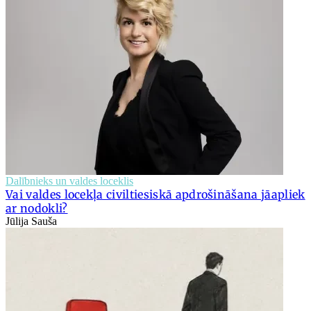
Dalībnieks un valdes loceklis
Vai valdes locekļa civiltiesiskā apdrošināšana jāapliek
ar nodokli?
Jūlija Sauša