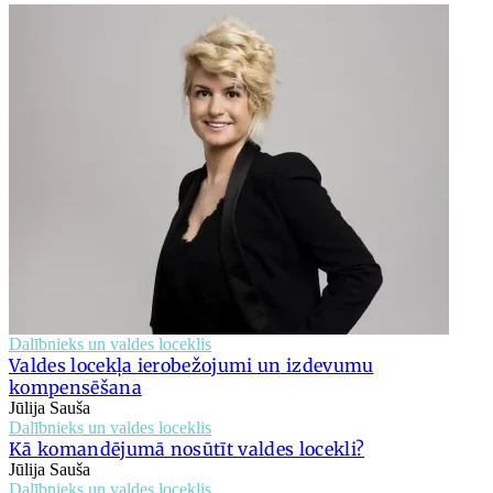
Dalībnieks un valdes loceklis
Valdes locekļa ierobežojumi un izdevumu
kompensēšana
Jūlija Sauša
Dalībnieks un valdes loceklis
Kā komandējumā nosūtīt valdes locekli?
Jūlija Sauša
Dalībnieks un valdes loceklis