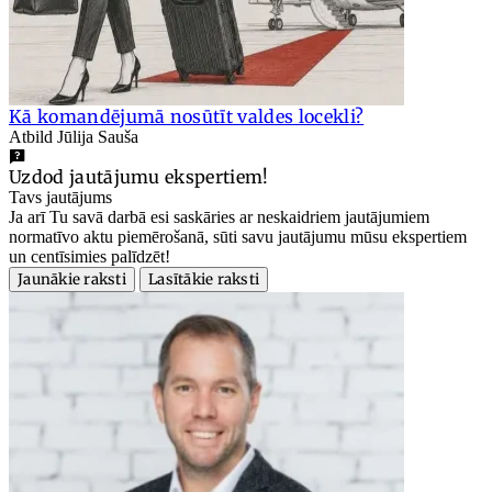
Kā komandējumā nosūtīt valdes locekli?
Atbild Jūlija Sauša
Uzdod jautājumu ekspertiem!
Tavs jautājums
Ja arī Tu savā darbā esi saskāries ar neskaidriem jautājumiem
normatīvo aktu piemērošanā, sūti savu jautājumu mūsu ekspertiem
un centīsimies palīdzēt!
Jaunākie raksti
Lasītākie raksti