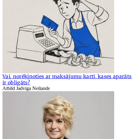
Vai, norēķinoties ar maksājumu karti, kases aparāts
ir obligāts?
Atbild Jadviga Neilande