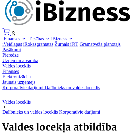
iFinanses
iTiesības
iBizness
iVeidlapas
iRokasgrāmatas
Žurnāls iFiT
Grāmatveža plānotājs
Pasākumi
Pieredze
Uzņēmuma vadība
Valdes loceklis
Finanses
Elektronizācija
Jaunais uzņēmējs
Korporatīvie darījumi
Dalībnieks un valdes loceklis
Valdes loceklis
Dalībnieks un valdes loceklis
Korporatīvie darījumi
Valdes locekļa atbildība