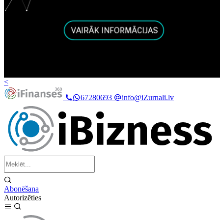
<
67280693
info@iZurnali.lv
Abonēšana
Autorizēties