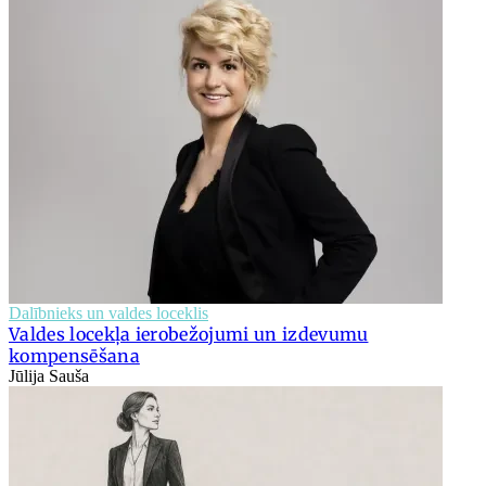
Dalībnieks un valdes loceklis
Valdes locekļa ierobežojumi un izdevumu
kompensēšana
Jūlija Sauša