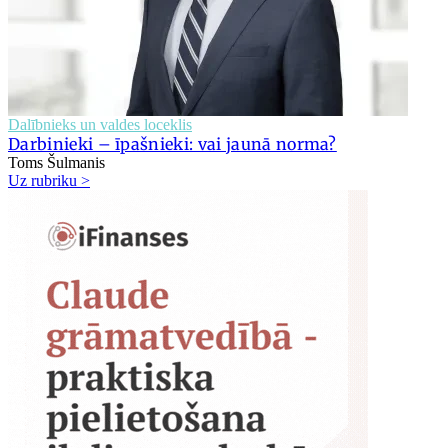
Dalībnieks un valdes loceklis
Darbinieki – īpašnieki: vai jaunā norma?
Toms Šulmanis
Uz rubriku >