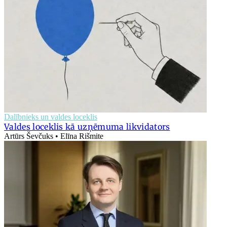
Dalībnieks un valdes loceklis
Valdes loceklis kā uzņēmuma likvidators
Artūrs Ševčuks • Elīna Rišmite