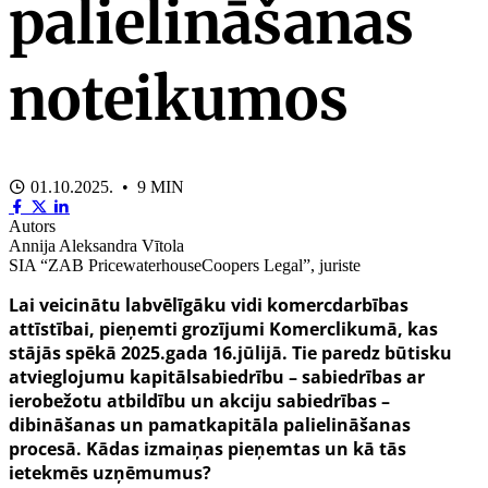
palielināšanas
noteikumos
01.10.2025. • 9 MIN
Autors
Annija Aleksandra Vītola
SIA “ZAB PricewaterhouseCoopers Legal”, juriste
Lai veicinātu labvēlīgāku vidi komercdarbības
attīstībai, pieņemti grozījumi Komerclikumā, kas
stājās spēkā 2025.gada 16.jūlijā. Tie paredz būtisku
atvieglojumu kapitālsabiedrību – sabiedrības ar
ierobežotu atbildību un akciju sabiedrības –
dibināšanas un pamatkapitāla palielināšanas
procesā. Kādas izmaiņas pieņemtas un kā tās
ietekmēs uzņēmumus?