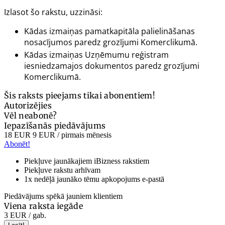
Izlasot šo rakstu, uzzināsi:
Kādas izmaiņas pamatkapitāla palielināšanas
nosacījumos paredz grozījumi Komerclikumā.
Kādas izmaiņas Uzņēmumu reģistram
iesniedzamajos dokumentos paredz grozījumi
Komerclikumā.
Šis raksts pieejams tikai abonentiem!
Autorizējies
Vēl neabonē?
Iepazīšanās piedāvājums
18 EUR
9 EUR
/ pirmais mēnesis
Abonēt!
Piekļuve jaunākajiem iBizness rakstiem
Piekļuve rakstu arhīvam
1x nedēļā jaunāko tēmu apkopojums e-pastā
Piedāvājums spēkā jauniem klientiem
Viena raksta iegāde
3 EUR
/ gab.