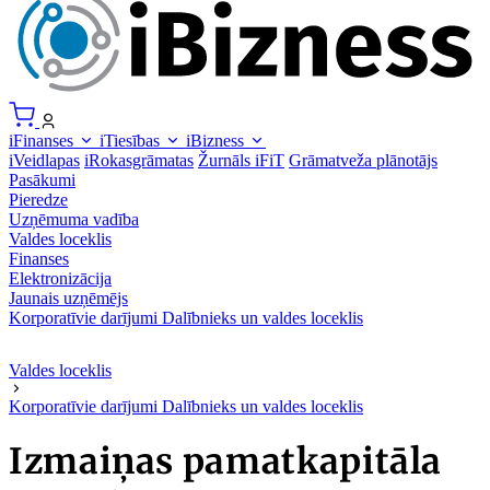
iFinanses
iTiesības
iBizness
iVeidlapas
iRokasgrāmatas
Žurnāls iFiT
Grāmatveža plānotājs
Pasākumi
Pieredze
Uzņēmuma vadība
Valdes loceklis
Finanses
Elektronizācija
Jaunais uzņēmējs
Korporatīvie darījumi
Dalībnieks un valdes loceklis
Valdes loceklis
Korporatīvie darījumi
Dalībnieks un valdes loceklis
Izmaiņas pamatkapitāla