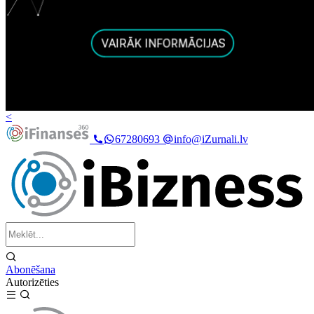
<
67280693
info@iZurnali.lv
Abonēšana
Autorizēties