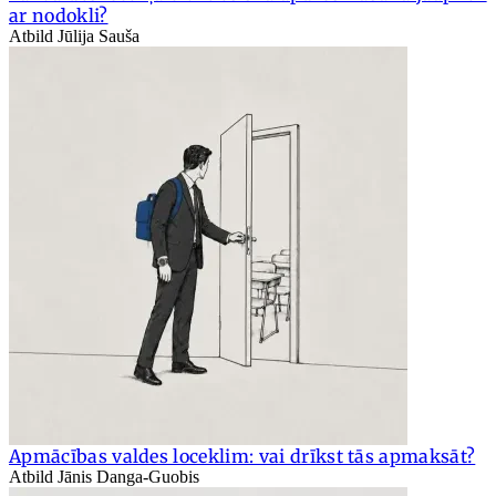
ar nodokli?
Atbild Jūlija Sauša
Apmācības valdes loceklim: vai drīkst tās apmaksāt?
Atbild Jānis Danga-Guobis