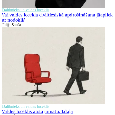
Dalībnieks un valdes loceklis
Vai valdes locekļa civiltiesiskā apdrošināšana jāapliek
ar nodokli?
Jūlija Sauša
Dalībnieks un valdes loceklis
Valdes loceklis atstāj amatu. 1.daļa