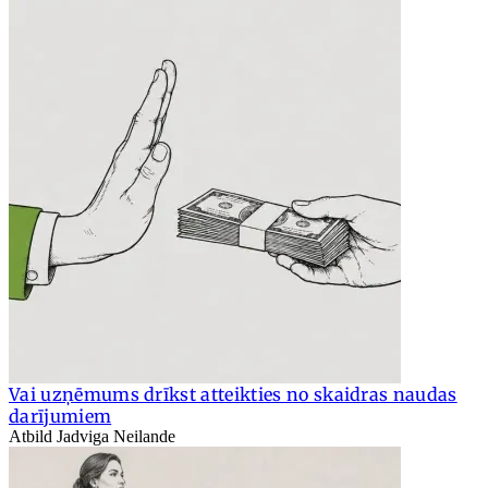
Vai uzņēmums drīkst atteikties no skaidras naudas
darījumiem
Atbild Jadviga Neilande