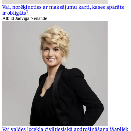
Vai, norēķinoties ar maksājumu karti, kases aparāts
ir obligāts?
Atbild Jadviga Neilande
Vai valdes locekļa civiltiesiskā apdrošināšana jāapliek