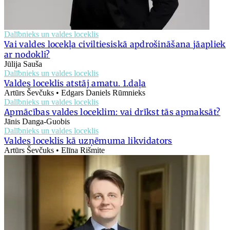
Dalībnieks un valdes loceklis
Vai valdes locekļa civiltiesiskā apdrošināšana jāapliek
ar nodokli?
Jūlija Sauša
Dalībnieks un valdes loceklis
Valdes loceklis atstāj amatu. 1.daļa
Artūrs Ševčuks • Edgars Daniels Rūmnieks
Dalībnieks un valdes loceklis
Apmācības valdes loceklim: vai drīkst tās apmaksāt?
Jānis Danga-Guobis
Dalībnieks un valdes loceklis
Valdes loceklis kā uzņēmuma likvidators
Artūrs Ševčuks • Elīna Rišmite