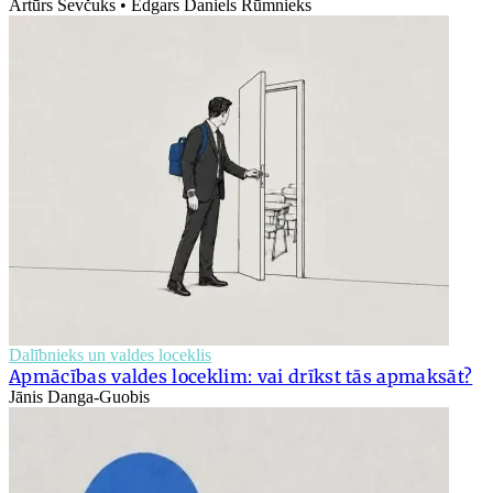
Artūrs Ševčuks • Edgars Daniels Rūmnieks
Dalībnieks un valdes loceklis
Apmācības valdes loceklim: vai drīkst tās apmaksāt?
Jānis Danga-Guobis