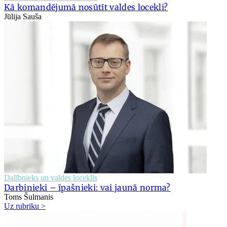
Kā komandējumā nosūtīt valdes locekli?
Jūlija Sauša
Dalībnieks un valdes loceklis
Darbinieki – īpašnieki: vai jaunā norma?
Toms Šulmanis
Uz rubriku >