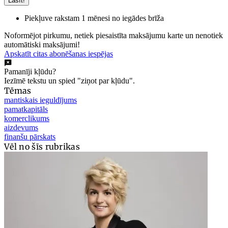
Lasīt!
Piekļuve rakstam 1 mēnesi no iegādes brīža
Noformējot pirkumu, netiek piesaistīta maksājumu karte un nenotiek
automātiski maksājumi!
Apskatīt citas abonēšanas iespējas
Pamanīji kļūdu?
Iezīmē tekstu un spied "ziņot par kļūdu".
Tēmas
mantiskais ieguldījums
pamatkapitāls
komerclikums
aizdevums
finanšu pārskats
Vēl no šīs rubrikas