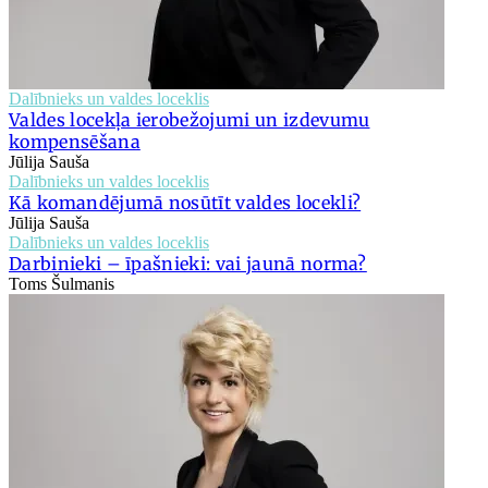
Dalībnieks un valdes loceklis
Valdes locekļa ierobežojumi un izdevumu
kompensēšana
Jūlija Sauša
Dalībnieks un valdes loceklis
Kā komandējumā nosūtīt valdes locekli?
Jūlija Sauša
Dalībnieks un valdes loceklis
Darbinieki – īpašnieki: vai jaunā norma?
Toms Šulmanis