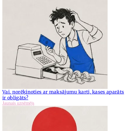
Vai, norēķinoties ar maksājumu karti, kases aparāts
ir obligāts?
Jaunais uzņēmējs