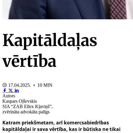
Kapitāldaļas
vērtība
17.04.2025. • 10 MIN
Autors
Kaspars Oļševskis
SIA “ZAB Ellex Kļaviņš”,
zvērināta advokāta palīgs
Katram priekšmetam, arī komercsabiedrības
kapitāldaļai ir sava vērtība, kas ir būtiska ne tikai