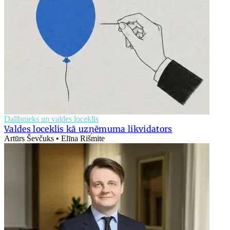
Dalībnieks un valdes loceklis
Valdes loceklis kā uzņēmuma likvidators
Artūrs Ševčuks • Elīna Rišmite