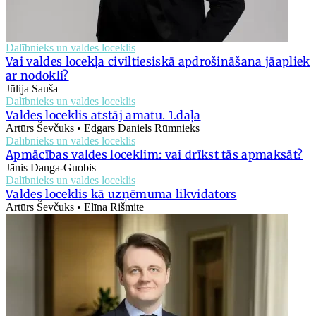
Dalībnieks un valdes loceklis
Vai valdes locekļa civiltiesiskā apdrošināšana jāapliek
ar nodokli?
Jūlija Sauša
Dalībnieks un valdes loceklis
Valdes loceklis atstāj amatu. 1.daļa
Artūrs Ševčuks • Edgars Daniels Rūmnieks
Dalībnieks un valdes loceklis
Apmācības valdes loceklim: vai drīkst tās apmaksāt?
Jānis Danga-Guobis
Dalībnieks un valdes loceklis
Valdes loceklis kā uzņēmuma likvidators
Artūrs Ševčuks • Elīna Rišmite