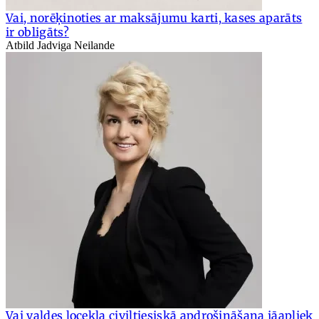
Vai, norēķinoties ar maksājumu karti, kases aparāts
ir obligāts?
Atbild Jadviga Neilande
Vai valdes locekļa civiltiesiskā apdrošināšana jāapliek