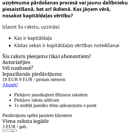
uzņēmuma pārdošanas procesā vai jaunu dalībnieku
piesaistīšanā, bet arī ikdienā. Kas jāņem vērā,
nosakot kapitāldaļas vērtību?
Izlasot šo rakstu, uzzināsi:
Kas ir kapitāldaļa
Kādas sekas ir kapitāldaļas vērtības noteikšanai
Šis raksts pieejams tikai abonentiem!
Autorizējies
Vēl neabonē?
Iepazīšanās piedāvājums
18 EUR
9 EUR
/ pirmais mēnesis
Abonēt!
Piekļuve jaunākajiem iBizness rakstiem
Piekļuve rakstu arhīvam
1x nedēļā jaunāko tēmu apkopojums e-pastā
Piedāvājums spēkā jauniem klientiem
Viena raksta iegāde
3 EUR
/ gab.