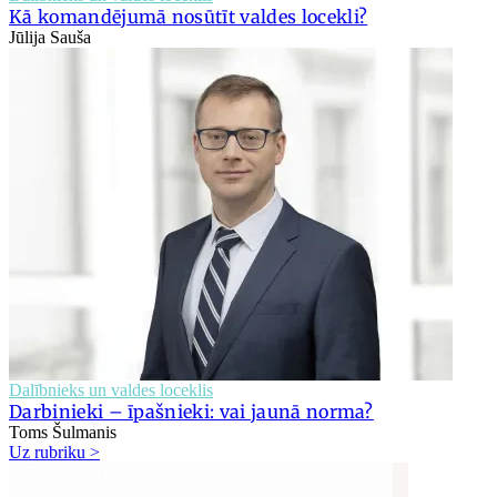
Kā komandējumā nosūtīt valdes locekli?
Jūlija Sauša
Dalībnieks un valdes loceklis
Darbinieki – īpašnieki: vai jaunā norma?
Toms Šulmanis
Uz rubriku >