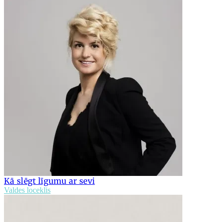
Kā slēgt līgumu ar sevi
Valdes loceklis