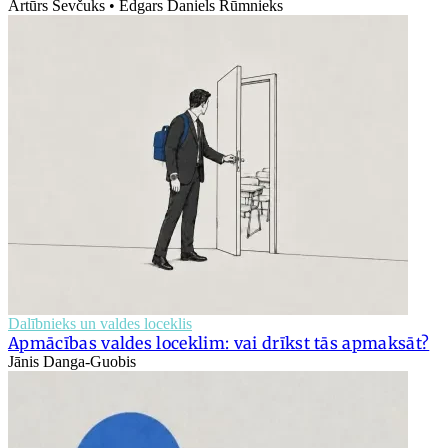
Artūrs Ševčuks • Edgars Daniels Rūmnieks
Dalībnieks un valdes loceklis
Apmācības valdes loceklim: vai drīkst tās apmaksāt?
Jānis Danga-Guobis