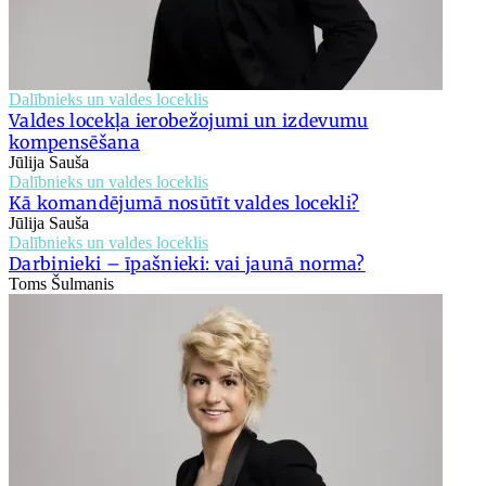
Dalībnieks un valdes loceklis
Valdes locekļa ierobežojumi un izdevumu
kompensēšana
Jūlija Sauša
Dalībnieks un valdes loceklis
Kā komandējumā nosūtīt valdes locekli?
Jūlija Sauša
Dalībnieks un valdes loceklis
Darbinieki – īpašnieki: vai jaunā norma?
Toms Šulmanis