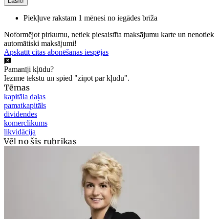
Lasīt!
Piekļuve rakstam 1 mēnesi no iegādes brīža
Noformējot pirkumu, netiek piesaistīta maksājumu karte un nenotiek
automātiski maksājumi!
Apskatīt citas abonēšanas iespējas
Pamanīji kļūdu?
Iezīmē tekstu un spied "ziņot par kļūdu".
Tēmas
kapitāla daļas
pamatkapitāls
dividendes
komerclikums
likvidācija
Vēl no šīs rubrikas