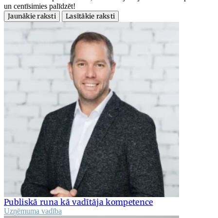
un centīsimies palīdzēt!
Jaunākie raksti
Lasītākie raksti
Publiskā runa kā vadītāja kompetence
Uzņēmuma vadība