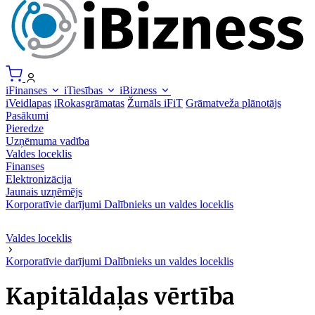
iFinanses
iTiesības
iBizness
iVeidlapas
iRokasgrāmatas
Žurnāls iFiT
Grāmatveža plānotājs
Pasākumi
Pieredze
Uzņēmuma vadība
Valdes loceklis
Finanses
Elektronizācija
Jaunais uzņēmējs
Korporatīvie darījumi
Dalībnieks un valdes loceklis
Valdes loceklis
Korporatīvie darījumi
Dalībnieks un valdes loceklis
Kapitāldaļas vērtība