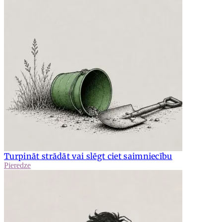
Turpināt strādāt vai slēgt ciet saimniecību
Pieredze