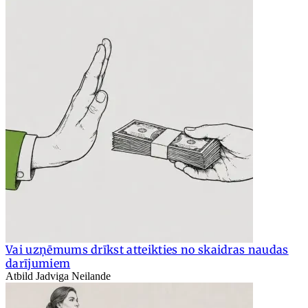
Vai uzņēmums drīkst atteikties no skaidras naudas
darījumiem
Atbild Jadviga Neilande