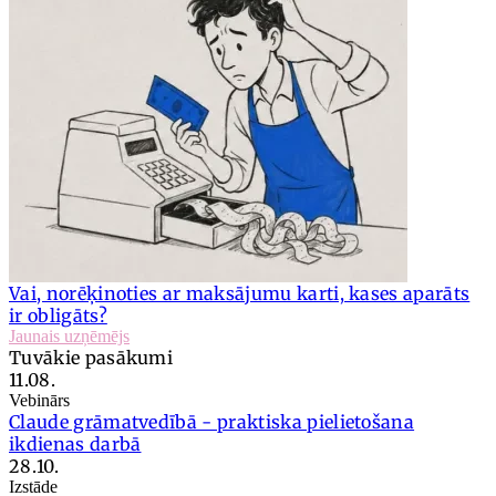
Vai, norēķinoties ar maksājumu karti, kases aparāts
ir obligāts?
Jaunais uzņēmējs
Tuvākie pasākumi
11.08.
Vebinārs
Claude grāmatvedībā - praktiska pielietošana
ikdienas darbā
28.10.
Izstāde