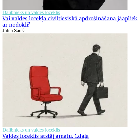
Dalībnieks un valdes loceklis
Vai valdes locekļa civiltiesiskā apdrošināšana jāapliek
ar nodokli?
Jūlija Sauša
Dalībnieks un valdes loceklis
Valdes loceklis atstāj amatu. 1.daļa