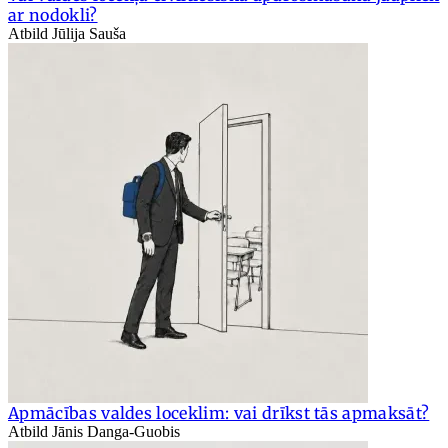
ar nodokli?
Atbild Jūlija Sauša
Apmācības valdes loceklim: vai drīkst tās apmaksāt?
Atbild Jānis Danga-Guobis