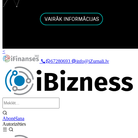
<
67280693
info@iZurnali.lv
Abonēšana
Autorizēties