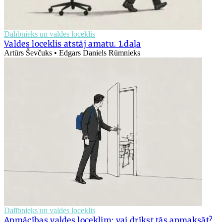
Dalībnieks un valdes loceklis
Valdes loceklis atstāj amatu. 1.daļa
Artūrs Ševčuks • Edgars Daniels Rūmnieks
Dalībnieks un valdes loceklis
Apmācības valdes loceklim: vai drīkst tās apmaksāt?