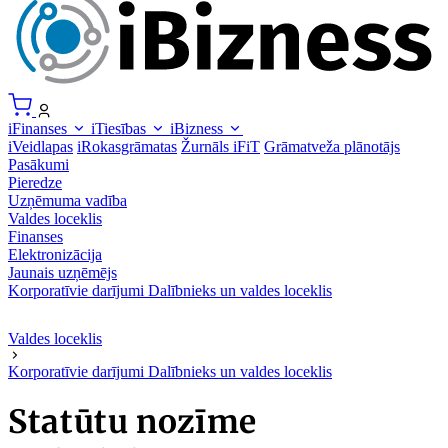
iFinanses
iTiesības
iBizness
iVeidlapas
iRokasgrāmatas
Žurnāls iFiT
Grāmatveža plānotājs
Pasākumi
Pieredze
Uzņēmuma vadība
Valdes loceklis
Finanses
Elektronizācija
Jaunais uzņēmējs
Korporatīvie darījumi
Dalībnieks un valdes loceklis
Valdes loceklis
Korporatīvie darījumi
Dalībnieks un valdes loceklis
Statūtu nozīme