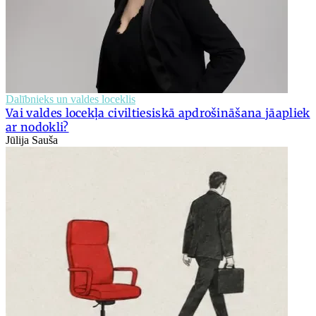
Dalībnieks un valdes loceklis
Vai valdes locekļa civiltiesiskā apdrošināšana jāapliek
ar nodokli?
Jūlija Sauša