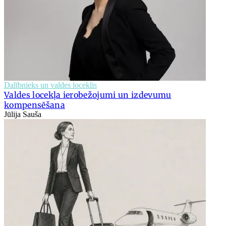
Dalībnieks un valdes loceklis
Valdes locekļa ierobežojumi un izdevumu
kompensēšana
Jūlija Sauša