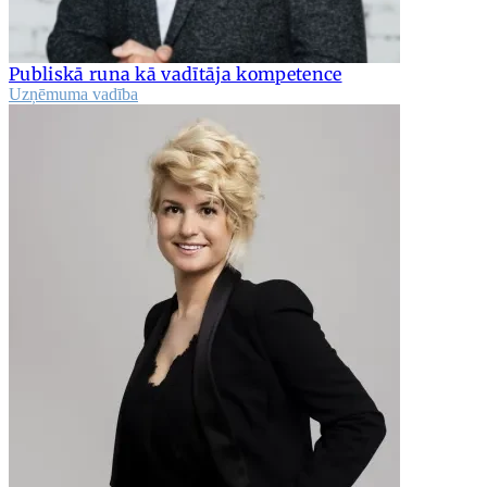
Publiskā runa kā vadītāja kompetence
Uzņēmuma vadība