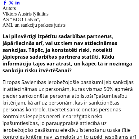
Autors
Viktors Austris Ņikitins
AS “BDO Latvia”,
AML un sankciju prakses jurists
Lai pilnvērtīgi izpētītu sadarbības partnerus,
jāpārliecinās arī, vai uz tiem nav attiecināmas
sankcijas. Tāpēc, ja konstatēti riski, noteikti
jāpieprasa sadarbības partnera statūti. Kādu
informāciju tajos var atrast, un kāpēc tā ir nozīmīga
sankciju risku izvērtēšanai?
Eiropas Savienības ierobežojošie pasākumi jeb sankcijas
ir attiecināmas uz personām, kuras vismaz 50% apmērā
pieder sankcionētai personai atbilstoši īpašumtiesību
kritērijam, kā arī uz personām, kas ir sankcionētas
personas kontrolē. Izvērtēt sankcionētas personas
kontroles iespējas nereti ir sarežģītāk nekā
īpašumtiesības, jo paraugpraksē attiecībā uz
ierobežojošo pasākumu efektīvu īstenošanu uzskaitītie
kontroles kritēriji nav izsmeļoši un to izpildi iespējams arī