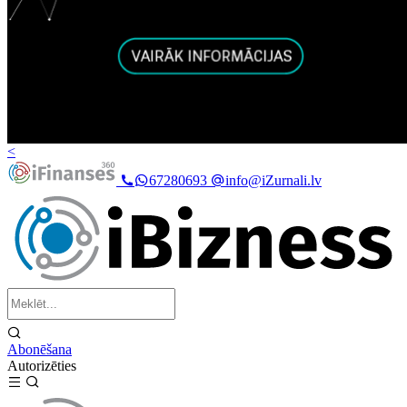
<
67280693
info@iZurnali.lv
Abonēšana
Autorizēties