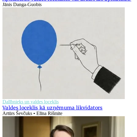
Jānis Danga-Guobis
Dalībnieks un valdes loceklis
Valdes loceklis kā uzņēmuma likvidators
Artūrs Ševčuks • Elīna Rišmite