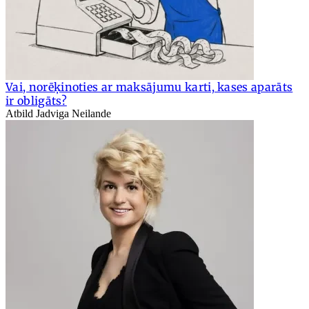
Vai, norēķinoties ar maksājumu karti, kases aparāts
ir obligāts?
Atbild Jadviga Neilande