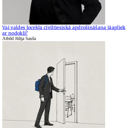
Vai valdes locekļa civiltiesiskā apdrošināšana jāapliek
ar nodokli?
Atbild Jūlija Sauša