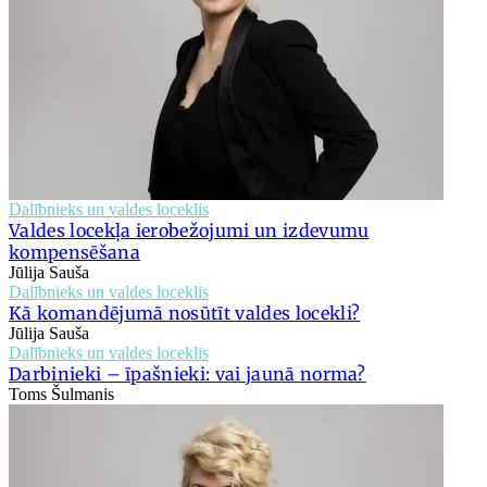
Dalībnieks un valdes loceklis
Valdes locekļa ierobežojumi un izdevumu
kompensēšana
Jūlija Sauša
Dalībnieks un valdes loceklis
Kā komandējumā nosūtīt valdes locekli?
Jūlija Sauša
Dalībnieks un valdes loceklis
Darbinieki – īpašnieki: vai jaunā norma?
Toms Šulmanis