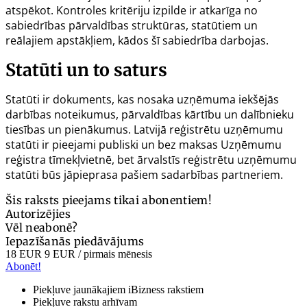
atspēkot. Kontroles kritēriju izpilde ir atkarīga no
sabiedrības pārvaldības struktūras, statūtiem un
reālajiem apstākļiem, kādos šī sabiedrība darbojas.
Statūti un to saturs
Statūti ir dokuments, kas nosaka uzņēmuma iekšējās
darbības noteikumus, pārvaldības kārtību un dalībnieku
tiesības un pienākumus. Latvijā reģistrētu uzņēmumu
statūti ir pieejami publiski un bez maksas Uzņēmumu
reģistra tīmekļvietnē, bet ārvalstīs reģistrētu uzņēmumu
statūti būs jāpieprasa pašiem sadarbības partneriem.
Šis raksts pieejams tikai abonentiem!
Autorizējies
Vēl neabonē?
Iepazīšanās piedāvājums
18 EUR
9 EUR
/ pirmais mēnesis
Abonēt!
Piekļuve jaunākajiem iBizness rakstiem
Piekļuve rakstu arhīvam