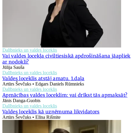
Dalībnieks un valdes loceklis
Vai valdes locekļa civiltiesiskā apdrošināšana jāapliek
ar nodokli?
Jūlija Sauša
Dalībnieks un valdes loceklis
Valdes loceklis atstāj amatu. 1.daļa
Artūrs Ševčuks • Edgars Daniels Rūmnieks
Dalībnieks un valdes loceklis
Apmācības valdes loceklim: vai drīkst tās apmaksāt?
Jānis Danga-Guobis
Dalībnieks un valdes loceklis
Valdes loceklis kā uzņēmuma likvidators
Artūrs Ševčuks • Elīna Rišmite