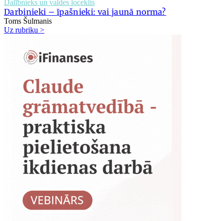
Dalībnieks un valdes loceklis
Darbinieki – īpašnieki: vai jaunā norma?
Toms Šulmanis
Uz rubriku >