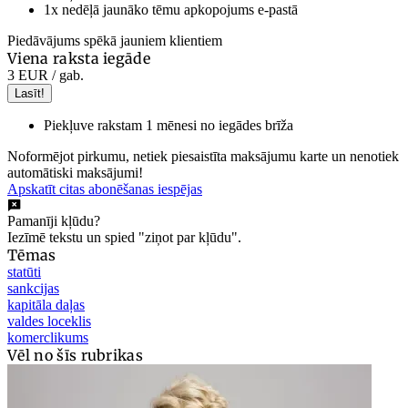
1x nedēļā jaunāko tēmu apkopojums e-pastā
Piedāvājums spēkā jauniem klientiem
Viena raksta iegāde
3 EUR
/ gab.
Lasīt!
Piekļuve rakstam 1 mēnesi no iegādes brīža
Noformējot pirkumu, netiek piesaistīta maksājumu karte un nenotiek
automātiski maksājumi!
Apskatīt citas abonēšanas iespējas
Pamanīji kļūdu?
Iezīmē tekstu un spied "ziņot par kļūdu".
Tēmas
statūti
sankcijas
kapitāla daļas
valdes loceklis
komerclikums
Vēl no šīs rubrikas