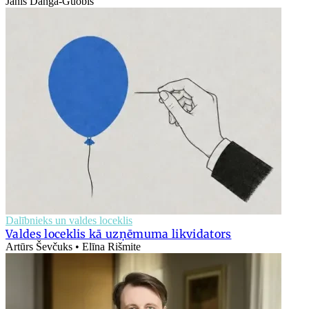
Jānis Danga-Guobis
Dalībnieks un valdes loceklis
Valdes loceklis kā uzņēmuma likvidators
Artūrs Ševčuks • Elīna Rišmite