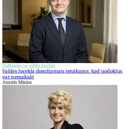
Dalībnieks un valdes loceklis
Valdes locekļa domājamais ienākums: kad nodokļus
var nemaksāt
Arnolds Mikāns