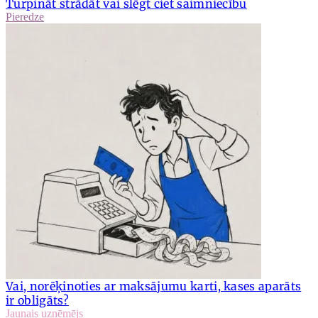
Turpināt strādāt vai slēgt ciet saimniecību
Pieredze
Vai, norēķinoties ar maksājumu karti, kases aparāts
ir obligāts?
Jaunais uzņēmējs