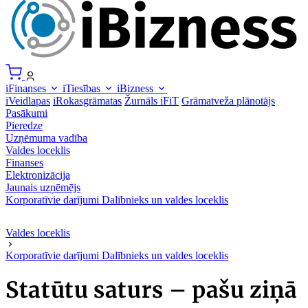
iFinanses
iTiesības
iBizness
iVeidlapas
iRokasgrāmatas
Žurnāls iFiT
Grāmatveža plānotājs
Pasākumi
Pieredze
Uzņēmuma vadība
Valdes loceklis
Finanses
Elektronizācija
Jaunais uzņēmējs
Korporatīvie darījumi
Dalībnieks un valdes loceklis
Valdes loceklis
Korporatīvie darījumi
Dalībnieks un valdes loceklis
Statūtu saturs – pašu ziņā