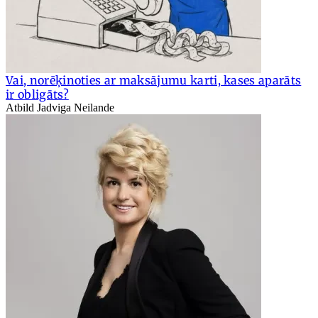
Vai, norēķinoties ar maksājumu karti, kases aparāts
ir obligāts?
Atbild Jadviga Neilande