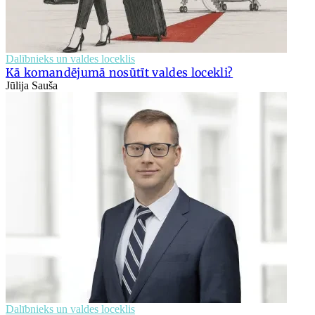
Dalībnieks un valdes loceklis
Kā komandējumā nosūtīt valdes locekli?
Jūlija Sauša
Dalībnieks un valdes loceklis