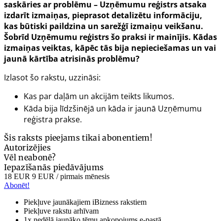
saskāries ar problēmu – Uzņēmumu reģistrs atsaka
izdarīt izmaiņas, pieprasot detalizētu informāciju,
kas būtiski paildzina un sarežģī izmaiņu veikšanu.
Šobrīd Uzņēmumu reģistrs šo praksi ir mainījis. Kādas
izmaiņas veiktas, kāpēc tās bija nepieciešamas un vai
jaunā kārtība atrisinās problēmu?
Izlasot šo rakstu, uzzināsi:
Kas par daļām un akcijām teikts likumos.
Kāda bija līdzšinējā un kāda ir jaunā Uzņēmumu
reģistra prakse.
Šis raksts pieejams tikai abonentiem!
Autorizējies
Vēl neabonē?
Iepazīšanās piedāvājums
18 EUR
9 EUR
/ pirmais mēnesis
Abonēt!
Piekļuve jaunākajiem iBizness rakstiem
Piekļuve rakstu arhīvam
1x nedēļā jaunāko tēmu apkopojums e-pastā