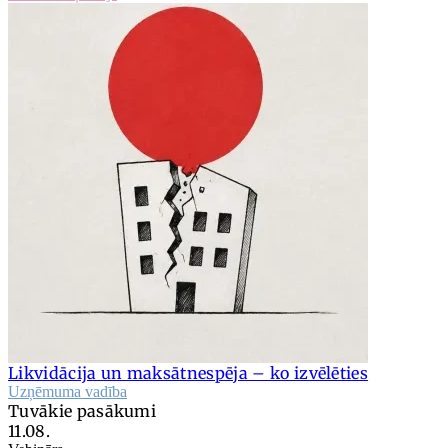
Likvidācija un maksātnespēja – ko izvēlēties
Uzņēmuma vadība
Tuvākie pasākumi
11.08.