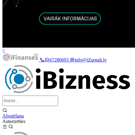
<
67280693
info@iZurnali.lv
Abonēšana
Autorizēties