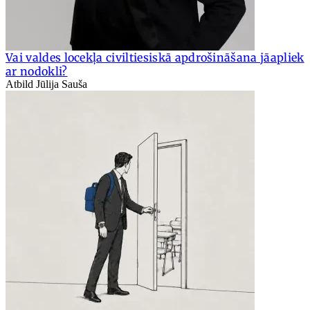
Vai valdes locekļa civiltiesiskā apdrošināšana jāapliek
ar nodokli?
Atbild Jūlija Sauša