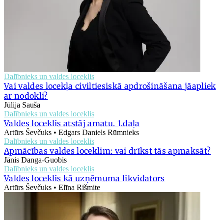
Dalībnieks un valdes loceklis
Vai valdes locekļa civiltiesiskā apdrošināšana jāapliek
ar nodokli?
Jūlija Sauša
Dalībnieks un valdes loceklis
Valdes loceklis atstāj amatu. 1.daļa
Artūrs Ševčuks • Edgars Daniels Rūmnieks
Dalībnieks un valdes loceklis
Apmācības valdes loceklim: vai drīkst tās apmaksāt?
Jānis Danga-Guobis
Dalībnieks un valdes loceklis
Valdes loceklis kā uzņēmuma likvidators
Artūrs Ševčuks • Elīna Rišmite