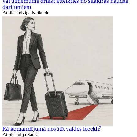
Vai uzņēmums drīkst atteikties no skaidras naudas
darījumiem
Atbild Jadviga Neilande
Kā komandējumā nosūtīt valdes locekli?
Atbild Jūlija Sauša