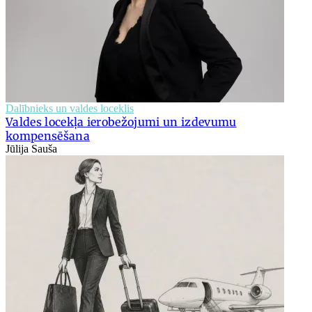
Dalībnieks un valdes loceklis
Valdes locekļa ierobežojumi un izdevumu
kompensēšana
Jūlija Sauša