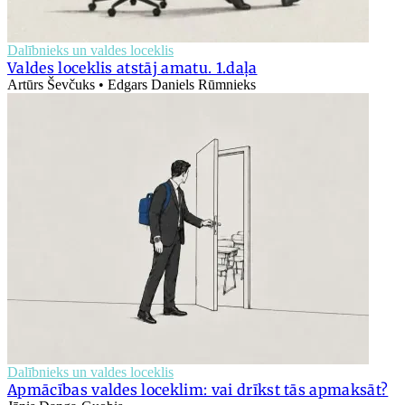
Dalībnieks un valdes loceklis
Valdes loceklis atstāj amatu. 1.daļa
Artūrs Ševčuks • Edgars Daniels Rūmnieks
Dalībnieks un valdes loceklis
Apmācības valdes loceklim: vai drīkst tās apmaksāt?