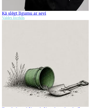
Kā slēgt līgumu ar sevi
Valdes loceklis