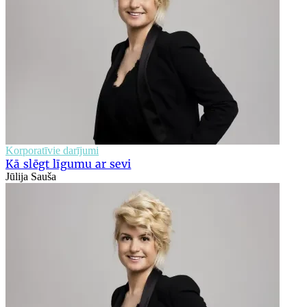
Korporatīvie darījumi
Kā slēgt līgumu ar sevi
Jūlija Sauša