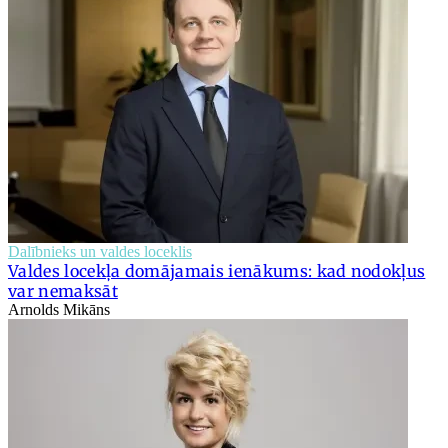
Dalībnieks un valdes loceklis
Valdes locekļa domājamais ienākums: kad nodokļus
var nemaksāt
Arnolds Mikāns