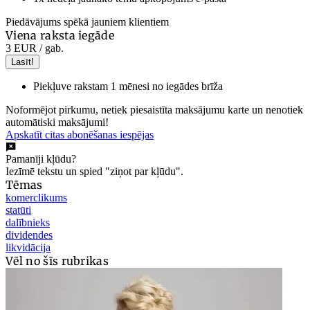
Piedāvājums spēkā jauniem klientiem
Viena raksta iegāde
3 EUR
/ gab.
Lasīt!
Piekļuve rakstam 1 mēnesi no iegādes brīža
Noformējot pirkumu, netiek piesaistīta maksājumu karte un nenotiek
automātiski maksājumi!
Apskatīt citas abonēšanas iespējas
Pamanīji kļūdu?
Iezīmē tekstu un spied "ziņot par kļūdu".
Tēmas
komerclikums
statūti
dalībnieks
dividendes
likvidācija
Vēl no šīs rubrikas