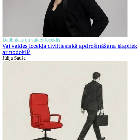
Dalībnieks un valdes loceklis
Vai valdes locekļa civiltiesiskā apdrošināšana jāapliek
ar nodokli?
Jūlija Sauša