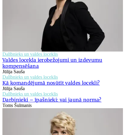
Dalībnieks un valdes loceklis
Valdes locekļa ierobežojumi un izdevumu
kompensēšana
Jūlija Sauša
Dalībnieks un valdes loceklis
Kā komandējumā nosūtīt valdes locekli?
Jūlija Sauša
Dalībnieks un valdes loceklis
Darbinieki – īpašnieki: vai jaunā norma?
Toms Šulmanis