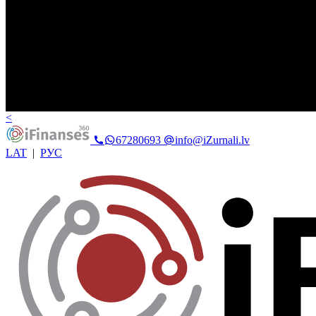
<
67280693
info@iZurnali.lv
LAT
|
РУС