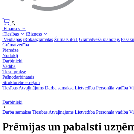
iFinanses
iTiesības
iBizness
iVeidlapas
iRokasgrāmatas
Žurnāls iFiT
Grāmatveža plānotājs
Pasāk
Grāmatvedība
Pieredze
Nodokļi
Darbinieki
Vadība
Tiesu prakse
Pašnodarbinātais
Strukturētie e-rēķini
Tiesības
Atvaļinājums
Darba samaksa
Lietvedība
Personāla vadība
Vi
Darbinieki
Darba samaksa
Tiesības
Atvaļinājums
Lietvedība
Personāla vadība
Vi
Prēmijas un pabalsti uzņē