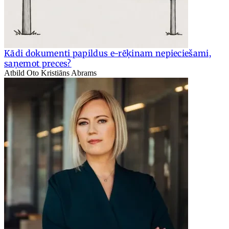
Kādi dokumenti papildus e-rēķinam nepieciešami,
saņemot preces?
Atbild Oto Kristiāns Abrams