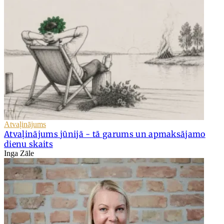
Atvaļinājums
Atvaļinājums jūnijā - tā garums un apmaksājamo
dienu skaits
Inga Zāle