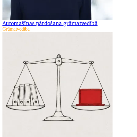
Automašīnas pārdošana grāmatvedībā
Grāmatvedība