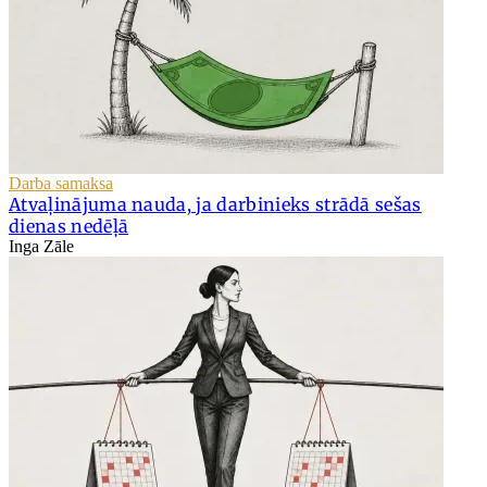
Darba samaksa
Atvaļinājuma nauda, ja darbinieks strādā sešas
dienas nedēļā
Inga Zāle