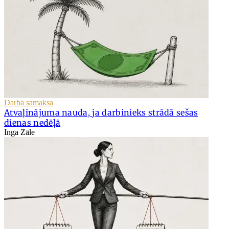
Darba samaksa
Atvaļinājuma nauda, ja darbinieks strādā sešas
dienas nedēļā
Inga Zāle