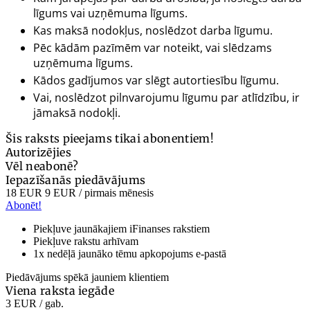
līgums vai uzņēmuma līgums.
Kas maksā nodokļus, noslēdzot darba līgumu.
Pēc kādām pazīmēm var noteikt, vai slēdzams
uzņēmuma līgums.
Kādos gadījumos var slēgt autortiesību līgumu.
Vai, noslēdzot pilnvarojumu līgumu par atlīdzību, ir
jāmaksā nodokļi.
Šis raksts pieejams tikai abonentiem!
Autorizējies
Vēl neabonē?
Iepazīšanās piedāvājums
18 EUR
9 EUR
/ pirmais mēnesis
Abonēt!
Piekļuve jaunākajiem iFinanses rakstiem
Piekļuve rakstu arhīvam
1x nedēļā jaunāko tēmu apkopojums e-pastā
Piedāvājums spēkā jauniem klientiem
Viena raksta iegāde
3 EUR
/ gab.