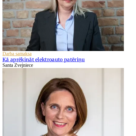
Darba samaksa
Kā aprēķināt elektroauto patēriņu
Santa Zvejniece