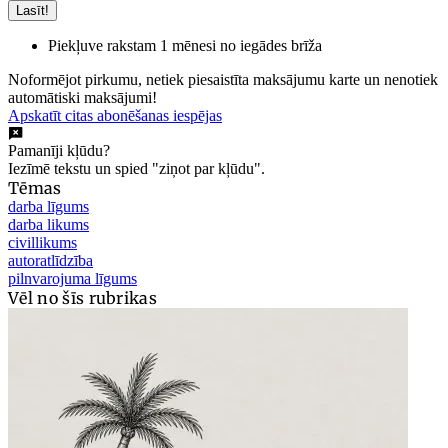
Lasīt!
Piekļuve rakstam 1 mēnesi no iegādes brīža
Noformējot pirkumu, netiek piesaistīta maksājumu karte un nenotiek
automātiski maksājumi!
Apskatīt citas abonēšanas iespējas
Pamanīji kļūdu?
Iezīmē tekstu un spied "ziņot par kļūdu".
Tēmas
darba līgums
darba likums
civillikums
autoratlīdzība
pilnvarojuma līgums
Vēl no šīs rubrikas