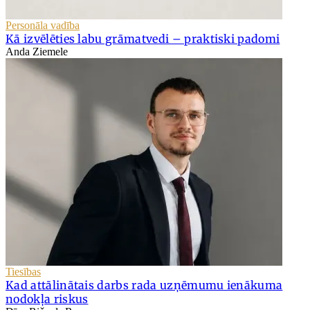
Personāla vadība
Kā izvēlēties labu grāmatvedi – praktiski padomi
Anda Ziemele
Tiesības
Kad attālinātais darbs rada uzņēmumu ienākuma
nodokļa riskus