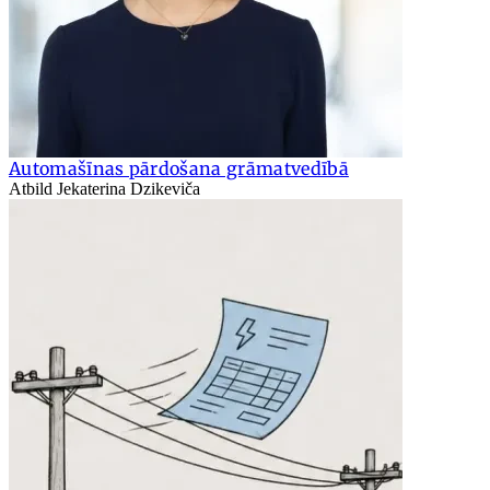
Automašīnas pārdošana grāmatvedībā
Atbild Jekaterina Dzikeviča