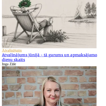
Atvaļinājums
Atvaļinājums jūnijā - tā garums un apmaksājamo
dienu skaits
Inga Zāle