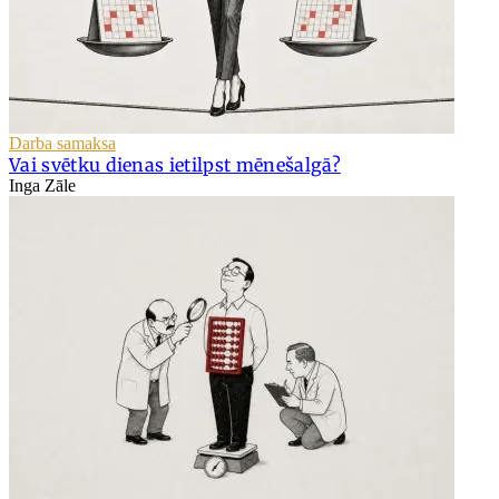
Darba samaksa
Vai svētku dienas ietilpst mēnešalgā?
Inga Zāle