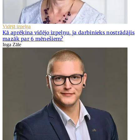
Vidējā izpeļņa
Kā aprēķina vidējo izpeļņu, ja darbinieks nostrādājis
mazāk par 6 mēnešiem?
Inga Zāle