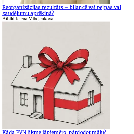
Reorganizācijas rezultāts – bilancē vai peļņas vai
zaudējumu aprēķinā?
Atbild Jeļena Mihejenkova
Kāda PVN likme jāpiemēro, pārdodot māju?