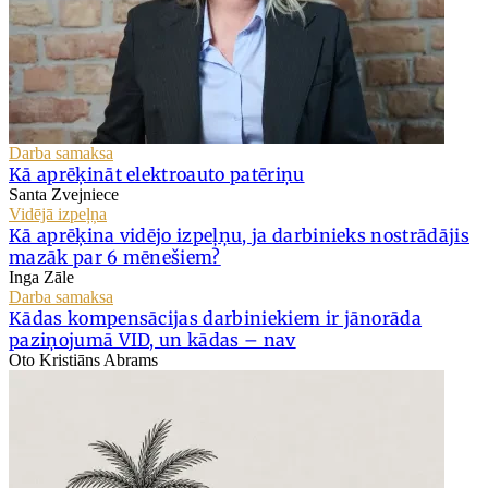
Darba samaksa
Kā aprēķināt elektroauto patēriņu
Santa Zvejniece
Vidējā izpeļņa
Kā aprēķina vidējo izpeļņu, ja darbinieks nostrādājis
mazāk par 6 mēnešiem?
Inga Zāle
Darba samaksa
Kādas kompensācijas darbiniekiem ir jānorāda
paziņojumā VID, un kādas – nav
Oto Kristiāns Abrams