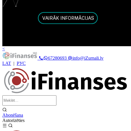
<
67280693
info@iZurnali.lv
LAT
|
РУС
Abonēšana
Autorizēties