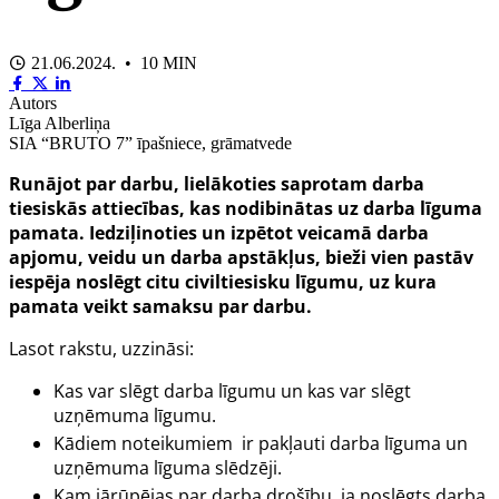
21.06.2024. • 10 MIN
Autors
Līga Alberliņa
SIA “BRUTO 7” īpašniece, grāmatvede
Runājot par darbu, lielākoties saprotam darba
tiesiskās attiecības, kas nodibinātas uz darba līguma
pamata. Iedziļinoties un izpētot veicamā darba
apjomu, veidu un darba apstākļus, bieži vien pastāv
iespēja noslēgt citu civiltiesisku līgumu, uz kura
pamata veikt samaksu par darbu.
Lasot rakstu, uzzināsi:
Kas var slēgt darba līgumu un kas var slēgt
uzņēmuma līgumu.
Kādiem noteikumiem ir pakļauti darba līguma un
uzņēmuma līguma slēdzēji.
Kam jārūpējas par darba drošību, ja noslēgts darba