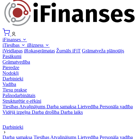
iFinanses
iTiesības
iBizness
iVeidlapas
iRokasgrāmatas
Žurnāls iFiT
Grāmatveža plānotājs
Pasākumi
Grāmatvedība
Pieredze
Nodokļi
Darbinieki
Vadība
Tiesu prakse
Pašnodarbinātais
Strukturētie e-rēķini
Tiesības
Atvaļinājums
Darba samaksa
Lietvedība
Personāla vadība
Vidējā izpeļņa
Darba drošība
Darba laiks
Darbinieki
Darba samaksa
Tiesības
Atvaļinājums
Lietvedība
Personāla vadība