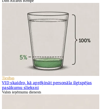
Dīns Ričards Rempe
Tiesības
VID skaidro, kā aprēķināt personāla ilgtspējas
pasākumu slieksni
Valsts ieņēmumu dienests