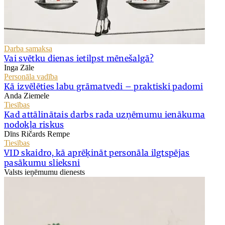
Darba samaksa
Vai svētku dienas ietilpst mēnešalgā?
Inga Zāle
Personāla vadība
Kā izvēlēties labu grāmatvedi – praktiski padomi
Anda Ziemele
Tiesības
Kad attālinātais darbs rada uzņēmumu ienākuma
nodokļa riskus
Dīns Ričards Rempe
Tiesības
VID skaidro, kā aprēķināt personāla ilgtspējas
pasākumu slieksni
Valsts ieņēmumu dienests