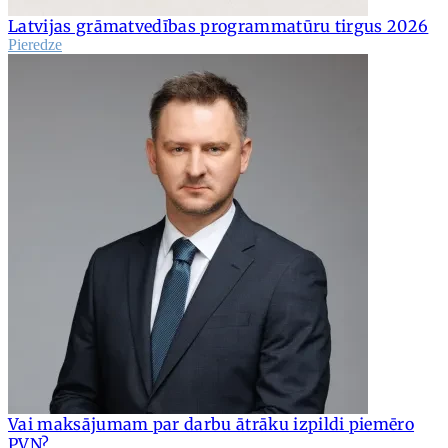
Latvijas grāmatvedības programmatūru tirgus 2026
Pieredze
Vai maksājumam par darbu ātrāku izpildi piemēro
PVN?