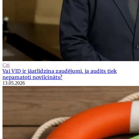
Citi
Vai VID ir jāatlīdzina zaudējumi, ja audits tiek
nepamatoti novilcināts?
13.05.2026