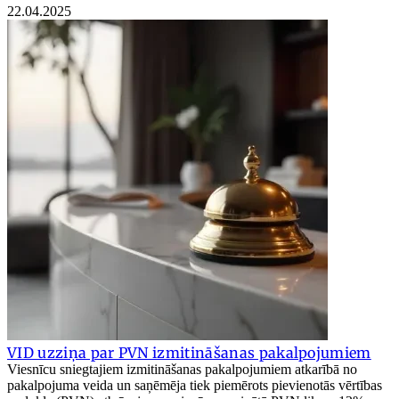
22.04.2025
VID uzziņa par PVN izmitināšanas pakalpojumiem
Viesnīcu sniegtajiem izmitināšanas pakalpojumiem atkarībā no
pakalpojuma veida un saņēmēja tiek piemērots pievienotās vērtības