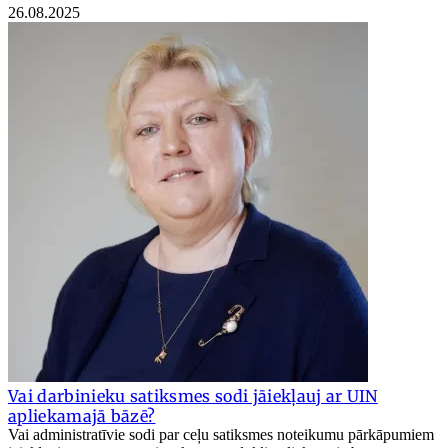
26.08.2025
Vai darbinieku satiksmes sodi jāiekļauj ar UIN
apliekamajā bāzē?
Vai administratīvie sodi par ceļu satiksmes noteikumu pārkāpumiem