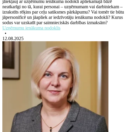
jāiekļauj ar uzņēmumu ienākuma nodokli apliekamajā bāzē
neatkarīgi no tā, kurai personai ­– uzņēmumam vai darbiniekam ­–
izrakstīts rēķins par ceļu satiksmes pārkāpumu? Vai tomēr tie būtu
jāpersonificē un jāapliek ar iedzīvotāju ienākuma nodokli? Kurus
sodus var uzskatīt par saimnieciskās darbības izmaksām?
Uzņēmumu ienākuma nodoklis
•
12.08.2025