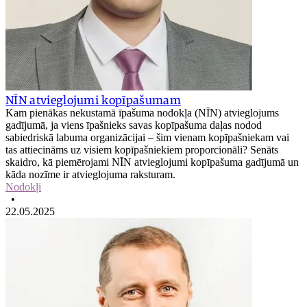
NĪN atvieglojumi kopīpašumam
Kam pienākas nekustamā īpašuma nodokļa (NĪN) atvieglojums
gadījumā, ja viens īpašnieks savas kopīpašuma daļas nodod
sabiedriskā labuma organizācijai – šim vienam kopīpašniekam vai
tas attiecināms uz visiem kopīpašniekiem proporcionāli? Senāts
skaidro, kā piemērojami NĪN atvieglojumi kopīpašuma gadījumā un
kāda nozīme ir atvieglojuma raksturam.
Nodokļi
•
22.05.2025