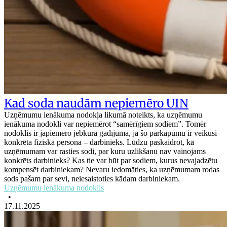
Kad soda naudām nepiemēro UIN
Uzņēmumu ienākuma nodokļa likumā noteikts, ka uzņēmumu
ienākuma nodokli var nepiemērot “samērīgiem sodiem”. Tomēr
nodoklis ir jāpiemēro jebkurā gadījumā, ja šo pārkāpumu ir veikusi
konkrēta fiziskā persona – darbinieks. Lūdzu paskaidrot, kā
uzņēmumam var rasties sodi, par kuru uzlikšanu nav vainojams
konkrēts darbinieks? Kas tie var būt par sodiem, kurus nevajadzētu
kompensēt darbiniekam? Nevaru iedomāties, ka uzņēmumam rodas
sods pašam par sevi, neiesaistoties kādam darbiniekam.
Uzņēmumu ienākuma nodoklis
•
17.11.2025