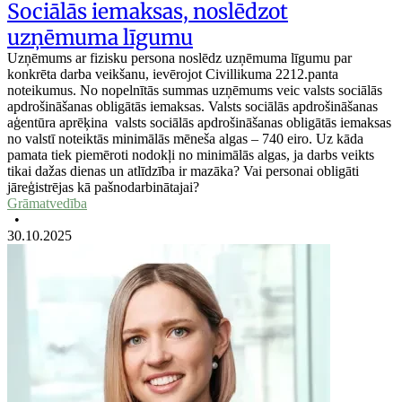
Sociālās iemaksas, noslēdzot
uzņēmuma līgumu
Uzņēmums ar fizisku persona noslēdz uzņēmuma līgumu par
konkrēta darba veikšanu, ievērojot Civillikuma 2212.panta
noteikumus. No nopelnītās summas uzņēmums veic valsts sociālās
apdrošināšanas obligātās iemaksas. Valsts sociālās apdrošināšanas
aģentūra aprēķina valsts sociālās apdrošināšanas obligātās iemaksas
no valstī noteiktās minimālās mēneša algas – 740 eiro. Uz kāda
pamata tiek piemēroti nodokļi no minimālās algas, ja darbs veikts
tikai dažas dienas un atlīdzība ir mazāka? Vai personai obligāti
jāreģistrējas kā pašnodarbinātajai?
Grāmatvedība
•
30.10.2025