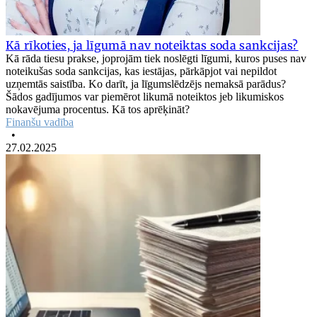
Kā rīkoties, ja līgumā nav noteiktas soda sankcijas?
Kā rāda tiesu prakse, joprojām tiek noslēgti līgumi, kuros puses nav
noteikušas soda sankcijas, kas iestājas, pārkāpjot vai nepildot
uzņemtās saistība. Ko darīt, ja līgumslēdzējs nemaksā parādus?
Šādos gadījumos var piemērot likumā noteiktos jeb likumiskos
nokavējuma procentus. Kā tos aprēķināt?
Finanšu vadība
•
27.02.2025