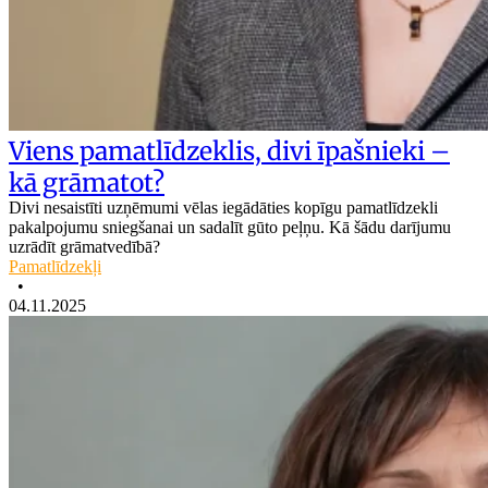
Viens pamatlīdzeklis, divi īpašnieki –
kā grāmatot?
Divi nesaistīti uzņēmumi vēlas iegādāties kopīgu pamatlīdzekli
pakalpojumu sniegšanai un sadalīt gūto peļņu. Kā šādu darījumu
uzrādīt grāmatvedībā?
Pamatlīdzekļi
•
04.11.2025