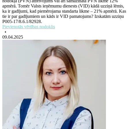
nodokļa (PVN) atbrīvojums vai arī samazinātā PVN likme 12%
apmērā. Tomēr Valsts ieņēmumu dienests (VID) kādā uzziņā lēmis,
ka ir gadījumi, kad piemērojama standarta likme – 21% apmērā. Kas
tie ir par gadījumiem un kāds ir VID pamatojums? Izskatām uzziņu
P005-17/8.6.1/82928.
Pievienotās vērtības nodoklis
•
09.04.2025