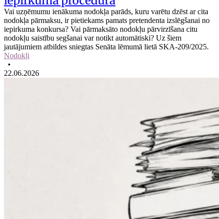
iepirkuma procedūrā
Vai uzņēmumu ienākuma nodokļa parāds, kuru varētu dzēst ar cita
nodokļa pārmaksu, ir pietiekams pamats pretendenta izslēgšanai no
iepirkuma konkursa? Vai pārmaksāto nodokļu pārvirzīšana citu
nodokļu saistību segšanai var notikt automātiski? Uz šiem
jautājumiem atbildes sniegtas Senāta lēmumā lietā SKA-209/2025.
Nodokļi
•
22.06.2026