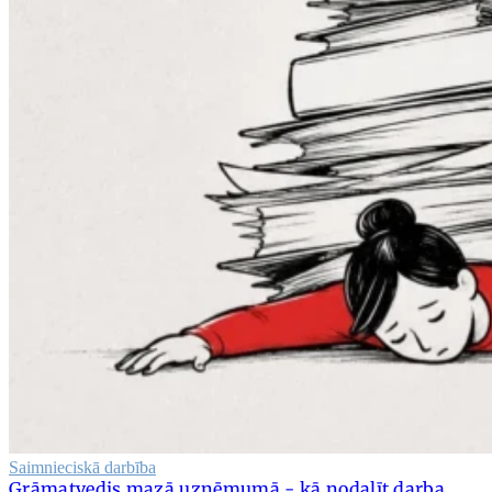
Saimnieciskā darbība
Grāmatvedis mazā uzņēmumā - kā nodalīt darba