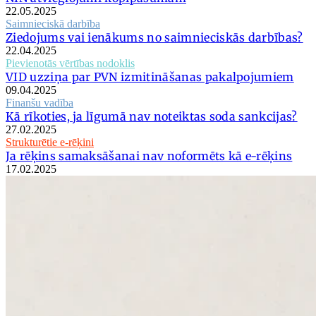
22.05.2025
Saimnieciskā darbība
Ziedojums vai ienākums no saimnieciskās darbības?
22.04.2025
Pievienotās vērtības nodoklis
VID uzziņa par PVN izmitināšanas pakalpojumiem
09.04.2025
Finanšu vadība
Kā rīkoties, ja līgumā nav noteiktas soda sankcijas?
27.02.2025
Strukturētie e-rēķini
Ja rēķins samaksāšanai nav noformēts kā e-rēķins
17.02.2025