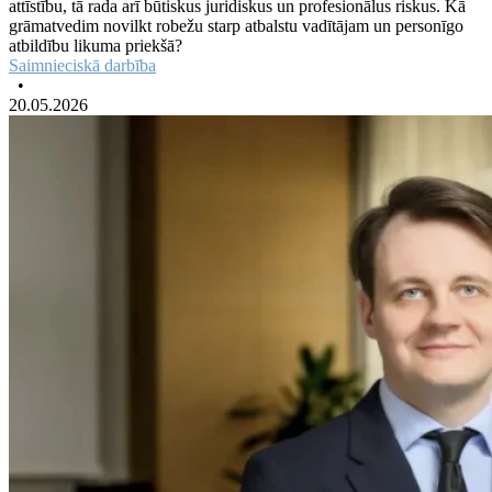
attīstību, tā rada arī būtiskus juridiskus un profesionālus riskus. Kā
grāmatvedim novilkt robežu starp atbalstu vadītājam un personīgo
atbildību likuma priekšā?
Saimnieciskā darbība
•
20.05.2026