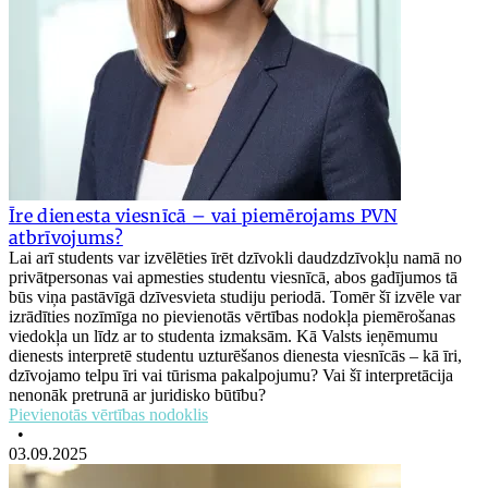
Īre dienesta viesnīcā – vai piemērojams PVN
atbrīvojums?
Lai arī students var izvēlēties īrēt dzīvokli daudzdzīvokļu namā no
privātpersonas vai apmesties studentu viesnīcā, abos gadījumos tā
būs viņa pastāvīgā dzīvesvieta studiju periodā. Tomēr šī izvēle var
izrādīties nozīmīga no pievienotās vērtības nodokļa piemērošanas
viedokļa un līdz ar to studenta izmaksām. Kā Valsts ieņēmumu
dienests interpretē studentu uzturēšanos dienesta viesnīcās – kā īri,
dzīvojamo telpu īri vai tūrisma pakalpojumu? Vai šī interpretācija
nenonāk pretrunā ar juridisko būtību?
Pievienotās vērtības nodoklis
•
03.09.2025