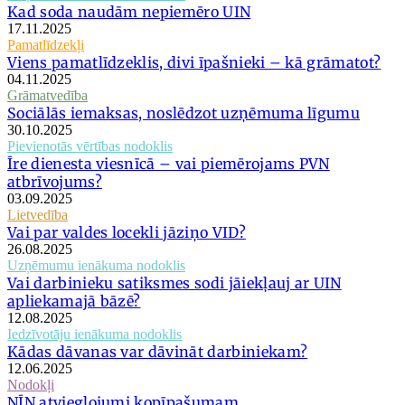
Kad soda naudām nepiemēro UIN
17.11.2025
Pamatlīdzekļi
Viens pamatlīdzeklis, divi īpašnieki – kā grāmatot?
04.11.2025
Grāmatvedība
Sociālās iemaksas, noslēdzot uzņēmuma līgumu
30.10.2025
Pievienotās vērtības nodoklis
Īre dienesta viesnīcā – vai piemērojams PVN
atbrīvojums?
03.09.2025
Lietvedība
Vai par valdes locekli jāziņo VID?
26.08.2025
Uzņēmumu ienākuma nodoklis
Vai darbinieku satiksmes sodi jāiekļauj ar UIN
apliekamajā bāzē?
12.08.2025
Iedzīvotāju ienākuma nodoklis
Kādas dāvanas var dāvināt darbiniekam?
12.06.2025
Nodokļi
NĪN atvieglojumi kopīpašumam