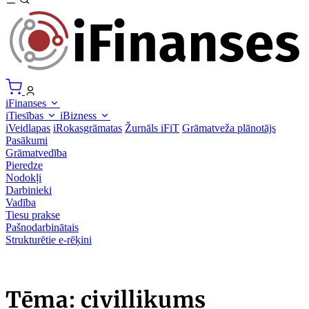
iFinanses
iTiesības
iBizness
iVeidlapas
iRokasgrāmatas
Žurnāls iFiT
Grāmatveža plānotājs
Pasākumi
Grāmatvedība
Pieredze
Nodokļi
Darbinieki
Vadība
Tiesu prakse
Pašnodarbinātais
Strukturētie e-rēķini
Tēma: civillikums