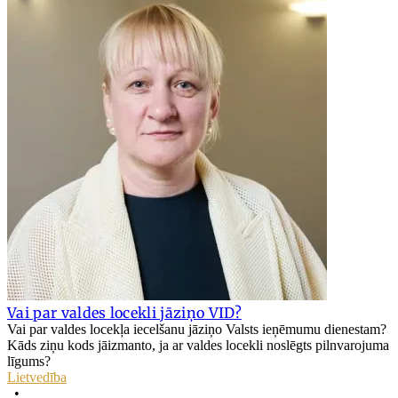
Vai par valdes locekli jāziņo VID?
Vai par valdes locekļa iecelšanu jāziņo Valsts ieņēmumu dienestam?
Kāds ziņu kods jāizmanto, ja ar valdes locekli noslēgts pilnvarojuma
līgums?
Lietvedība
•