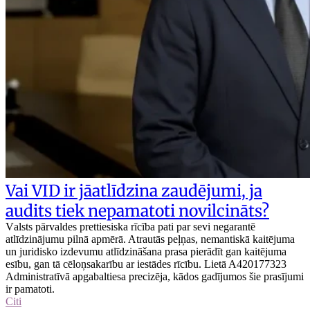
Vai VID ir jāatlīdzina zaudējumi, ja
audits tiek nepamatoti novilcināts?
Valsts pārvaldes prettiesiska rīcība pati par sevi negarantē
atlīdzinājumu pilnā apmērā. Atrautās peļņas, nemantiskā kaitējuma
un juridisko izdevumu atlīdzināšana prasa pierādīt gan kaitējuma
esību, gan tā cēloņsakarību ar iestādes rīcību. Lietā A420177323
Administratīvā apgabaltiesa precizēja, kādos gadījumos šie prasījumi
ir pamatoti.
Citi