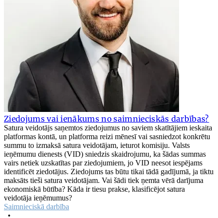
Ziedojums vai ienākums no saimnieciskās darbības?
Satura veidotājs saņemtos ziedojumus no saviem skatītājiem ieskaita
platformas kontā, un platforma reizi mēnesī vai sasniedzot konkrētu
summu to izmaksā satura veidotājam, ieturot komisiju. Valsts
ieņēmumu dienests (VID) sniedzis skaidrojumu, ka šādas summas
vairs netiek uzskatītas par ziedojumiem, jo VID neesot iespējams
identificēt ziedotājus. Ziedojums tas būtu tikai tādā gadījumā, ja tiktu
maksāts tieši satura veidotājam. Vai šādi tiek ņemta vērā darījuma
ekonomiskā būtība? Kāda ir tiesu prakse, klasificējot satura
veidotāja ieņēmumus?
Saimnieciskā darbība
•