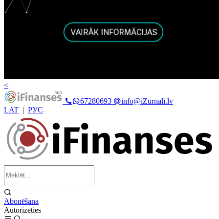
<
67280693
info@iZurnali.lv
LAT
|
РУС
Abonēšana
Autorizēties