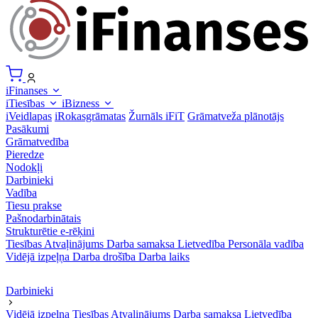
iFinanses
iTiesības
iBizness
iVeidlapas
iRokasgrāmatas
Žurnāls iFiT
Grāmatveža plānotājs
Pasākumi
Grāmatvedība
Pieredze
Nodokļi
Darbinieki
Vadība
Tiesu prakse
Pašnodarbinātais
Strukturētie e-rēķini
Tiesības
Atvaļinājums
Darba samaksa
Lietvedība
Personāla vadība
Vidējā izpeļņa
Darba drošība
Darba laiks
Darbinieki
Vidējā izpeļņa
Tiesības
Atvaļinājums
Darba samaksa
Lietvedība