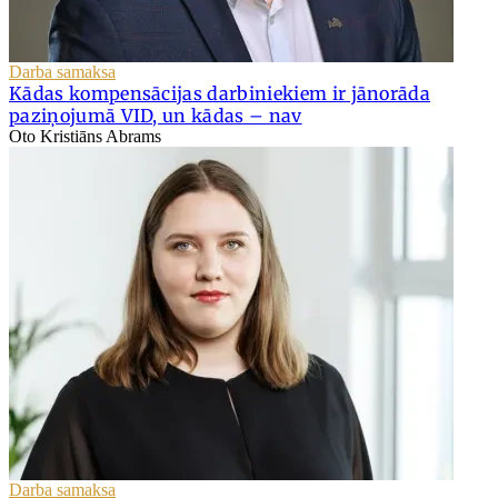
Darba samaksa
Kādas kompensācijas darbiniekiem ir jānorāda
paziņojumā VID, un kādas – nav
Oto Kristiāns Abrams
Darba samaksa