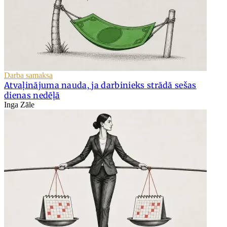
Darba samaksa
Atvaļinājuma nauda, ja darbinieks strādā sešas
dienas nedēļā
Inga Zāle