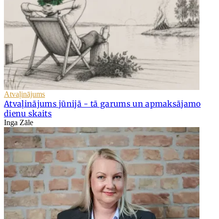
Atvaļinājums
Atvaļinājums jūnijā - tā garums un apmaksājamo
dienu skaits
Inga Zāle