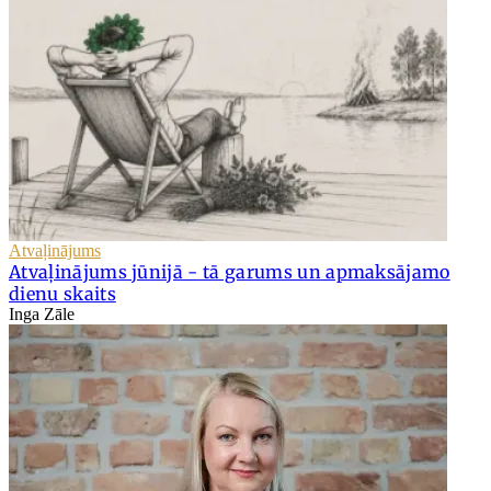
Atvaļinājums
Atvaļinājums jūnijā - tā garums un apmaksājamo
dienu skaits
Inga Zāle