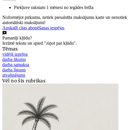
Piekļuve rakstam 1 mēnesi no iegādes brīža
Noformējot pirkumu, netiek piesaistīta maksājumu karte un nenotiek
automātiski maksājumi!
Apskatīt citas abonēšanas iespējas
Pamanīji kļūdu?
Iezīmē tekstu un spied "ziņot par kļūdu".
Tēmas
vidējā izpeļņa
darba likums
darba samaksa
darba līgums
atvaļinājums
Vēl no šīs rubrikas