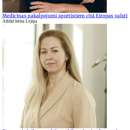
Medicīnas pakalpojumi sportistiem citā Eiropas valstī
Atbild Irēna Lejiņa