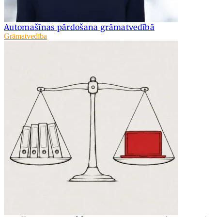
Automašīnas pārdošana grāmatvedībā
Grāmatvedība