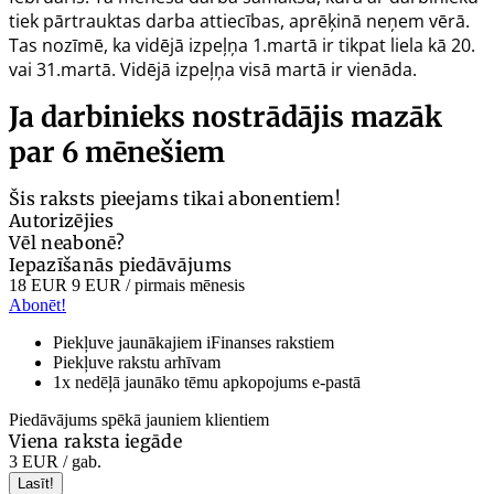
tiek pārtrauktas darba attiecības, aprēķinā neņem vērā.
Tas nozīmē, ka vidējā izpeļņa 1.martā ir tikpat liela kā 20.
vai 31.martā. Vidējā izpeļņa visā martā ir vienāda.
Ja darbinieks nostrādājis mazāk
par 6 mēnešiem
Šis raksts pieejams tikai abonentiem!
Autorizējies
Vēl neabonē?
Iepazīšanās piedāvājums
18 EUR
9 EUR
/ pirmais mēnesis
Abonēt!
Piekļuve jaunākajiem iFinanses rakstiem
Piekļuve rakstu arhīvam
1x nedēļā jaunāko tēmu apkopojums e-pastā
Piedāvājums spēkā jauniem klientiem
Viena raksta iegāde
3 EUR
/ gab.
Lasīt!