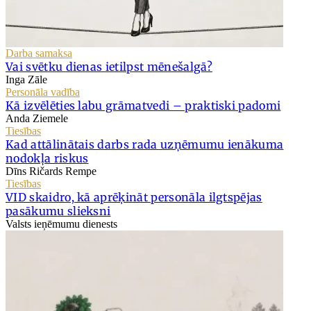
Darba samaksa
Vai svētku dienas ietilpst mēnešalgā?
Inga Zāle
Personāla vadība
Kā izvēlēties labu grāmatvedi – praktiski padomi
Anda Ziemele
Tiesības
Kad attālinātais darbs rada uzņēmumu ienākuma
nodokļa riskus
Dīns Ričards Rempe
Tiesības
VID skaidro, kā aprēķināt personāla ilgtspējas
pasākumu slieksni
Valsts ieņēmumu dienests