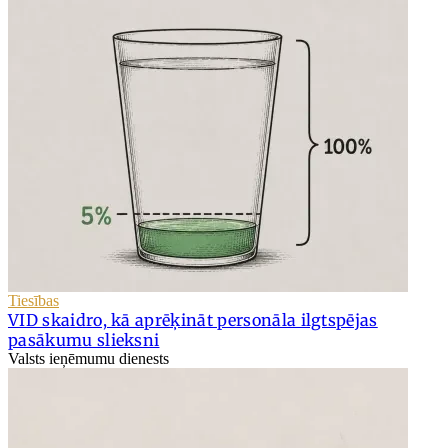
Tiesības
VID skaidro, kā aprēķināt personāla ilgtspējas
pasākumu slieksni
Valsts ieņēmumu dienests