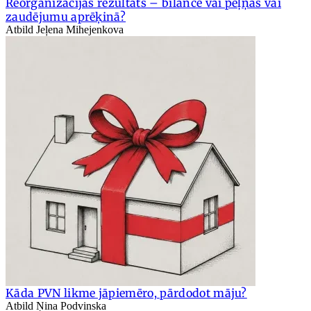
Reorganizācijas rezultāts – bilancē vai peļņas vai
zaudējumu aprēķinā?
Atbild Jeļena Mihejenkova
Kāda PVN likme jāpiemēro, pārdodot māju?
Atbild Ņina Podvinska