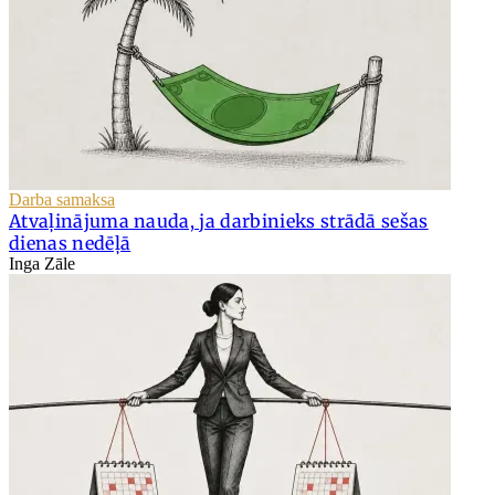
Darba samaksa
Atvaļinājuma nauda, ja darbinieks strādā sešas
dienas nedēļā
Inga Zāle