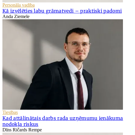
Personāla vadība
Kā izvēlēties labu grāmatvedi – praktiski padomi
Anda Ziemele
Tiesības
Kad attālinātais darbs rada uzņēmumu ienākuma
nodokļa riskus
Dīns Ričards Rempe