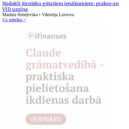
Nodokļi jūrnieku gūtajiem ienākumiem: prakse un
VID uzziņa
Madara Hmeļevska • Viktorija Lavrova
Uz rubriku >