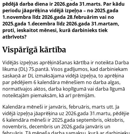
pēdējā darba diena ir 2026.gada 31.marts. Par kādu
periodu jāaprēķina vidējā izpeļņa – no 2025.gada
1.novembra līdz 2026.gada 28.februārim vai no
2025.gada 1.decembra līdz 2026.gada 31.martam,
proti, ieskaitot mēnesi, kurā darbinieks tiek
atbrīvots?
Vispārīgā kārtība
Vidējās izpeļņas aprēķināšanas kārtība ir noteikta Darba
likuma (DL) 75.pantā. Visos gadījumos, kad darbiniekam
saskaņā ar DL izmaksājama vidējā izpeļņa, to aprēķina
par pēdējiem 6 kalendāra mēnešiem no darba algas,
normatīvajos aktos, darba koplīgumā vai darba līgumā
noteiktajām piemaksām, kā arī prēmijām.
Kalendāra mēneši ir janvāris, februāris, marts utt. Ja
vidējā izpeļņa jāaprēķina uz 2026.gada 31.martu, pēdējie
6 kalendāra mēneši ir 2025.gada septembris, oktobris,
novembris, decembris un 2026.gada janvāris un
februāris. Tā mēneša darba samaksu, kurā ar darbinieku