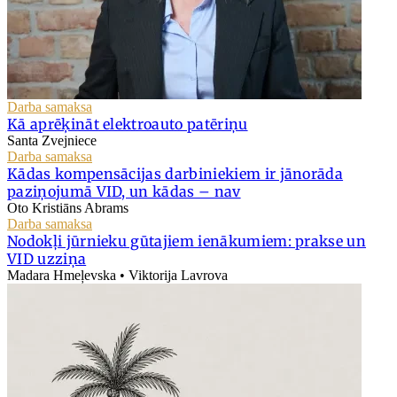
Darba samaksa
Kā aprēķināt elektroauto patēriņu
Santa Zvejniece
Darba samaksa
Kādas kompensācijas darbiniekiem ir jānorāda
paziņojumā VID, un kādas – nav
Oto Kristiāns Abrams
Darba samaksa
Nodokļi jūrnieku gūtajiem ienākumiem: prakse un
VID uzziņa
Madara Hmeļevska • Viktorija Lavrova