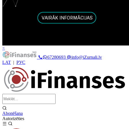
<
67280693
info@iZurnali.lv
LAT
|
РУС
Abonēšana
Autorizēties