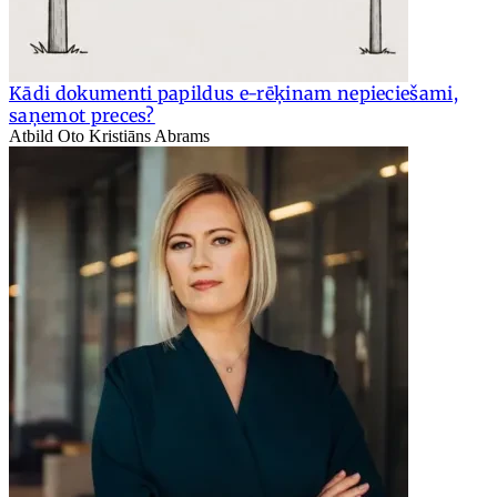
Kādi dokumenti papildus e-rēķinam nepieciešami,
saņemot preces?
Atbild Oto Kristiāns Abrams