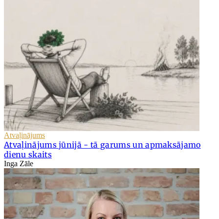
Atvaļinājums
Atvaļinājums jūnijā - tā garums un apmaksājamo
dienu skaits
Inga Zāle