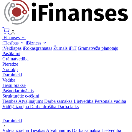
iFinanses
iTiesības
iBizness
iVeidlapas
iRokasgrāmatas
Žurnāls iFiT
Grāmatveža plānotājs
Pasākumi
Grāmatvedība
Pieredze
Nodokļi
Darbinieki
Vadība
Tiesu prakse
Pašnodarbinātais
Strukturētie e-rēķini
Tiesības
Atvaļinājums
Darba samaksa
Lietvedība
Personāla vadība
Vidējā izpeļņa
Darba drošība
Darba laiks
Darbinieki
Vidējā izpeļņa
Tiesības
Atvaļinājums
Darba samaksa
Lietvedība