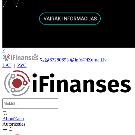
<
67280693
info@iZurnali.lv
LAT
|
РУС
Abonēšana
Autorizēties