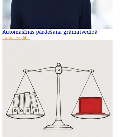
Automašīnas pārdošana grāmatvedībā
Grāmatvedība