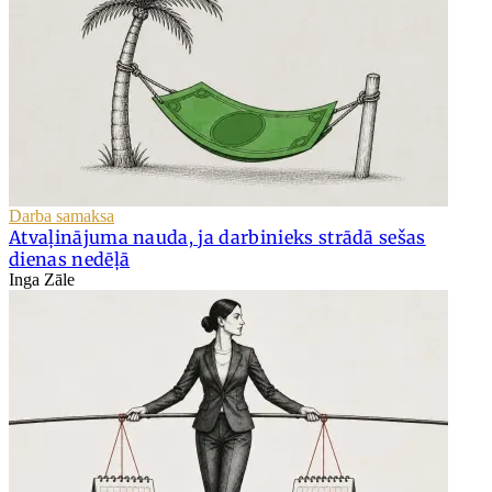
Darba samaksa
Atvaļinājuma nauda, ja darbinieks strādā sešas
dienas nedēļā
Inga Zāle