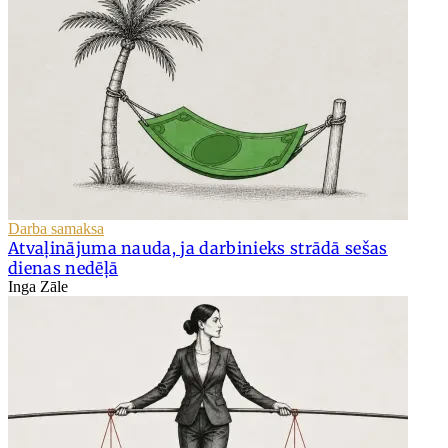
Darba samaksa
Atvaļinājuma nauda, ja darbinieks strādā sešas
dienas nedēļā
Inga Zāle