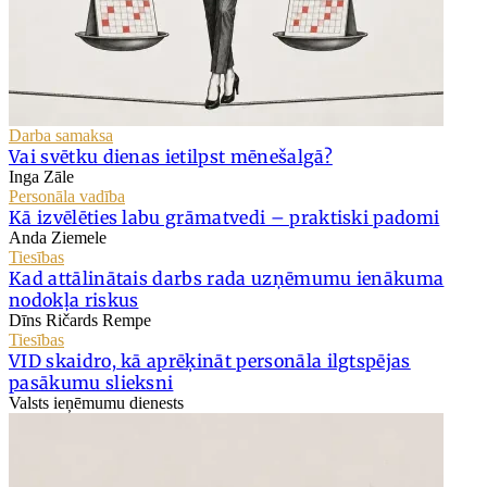
Darba samaksa
Vai svētku dienas ietilpst mēnešalgā?
Inga Zāle
Personāla vadība
Kā izvēlēties labu grāmatvedi – praktiski padomi
Anda Ziemele
Tiesības
Kad attālinātais darbs rada uzņēmumu ienākuma
nodokļa riskus
Dīns Ričards Rempe
Tiesības
VID skaidro, kā aprēķināt personāla ilgtspējas
pasākumu slieksni
Valsts ieņēmumu dienests