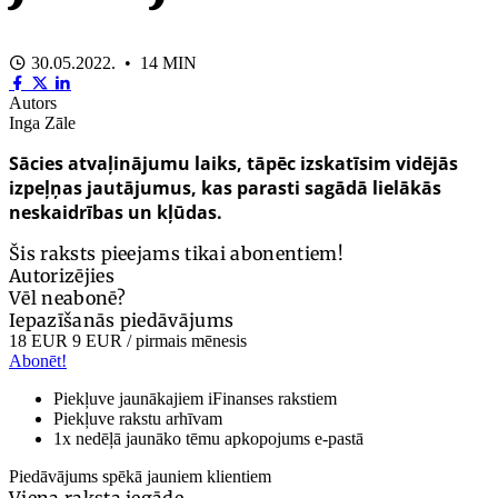
30.05.2022. • 14 MIN
Autors
Inga Zāle
Sācies atvaļinājumu laiks, tāpēc izskatīsim vidējās
izpeļņas jautājumus, kas parasti sagādā lielākās
neskaidrības un kļūdas.
Šis raksts pieejams tikai abonentiem!
Autorizējies
Vēl neabonē?
Iepazīšanās piedāvājums
18 EUR
9 EUR
/ pirmais mēnesis
Abonēt!
Piekļuve jaunākajiem iFinanses rakstiem
Piekļuve rakstu arhīvam
1x nedēļā jaunāko tēmu apkopojums e-pastā
Piedāvājums spēkā jauniem klientiem