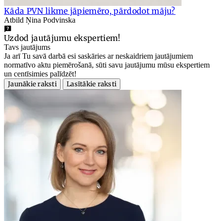
Kāda PVN likme jāpiemēro, pārdodot māju?
Atbild Ņina Podvinska
Uzdod jautājumu ekspertiem!
Tavs jautājums
Ja arī Tu savā darbā esi saskāries ar neskaidriem jautājumiem
normatīvo aktu piemērošanā, sūti savu jautājumu mūsu ekspertiem
un centīsimies palīdzēt!
Jaunākie raksti
Lasītākie raksti