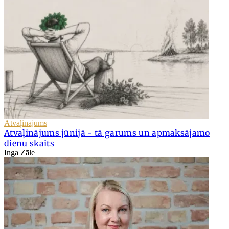
Atvaļinājums
Atvaļinājums jūnijā - tā garums un apmaksājamo
dienu skaits
Inga Zāle