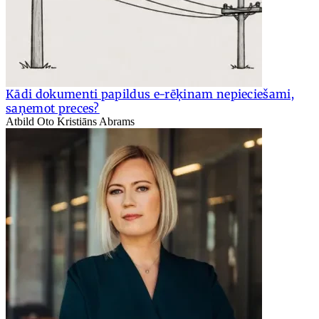
Kādi dokumenti papildus e-rēķinam nepieciešami,
saņemot preces?
Atbild Oto Kristiāns Abrams