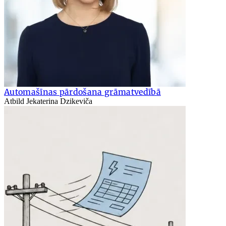
Automašīnas pārdošana grāmatvedībā
Atbild Jekaterina Dzikeviča