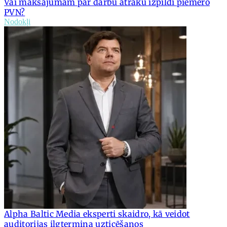
Vai maksājumam par darbu ātrāku izpildi piemēro
PVN?
Nodokļi
Alpha Baltic Media eksperti skaidro, kā veidot
auditorijas ilgtermiņa uzticēšanos