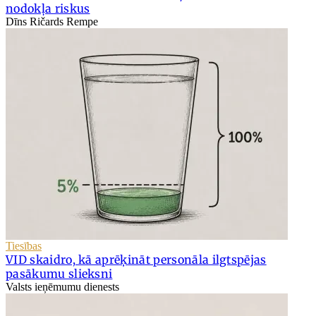
nodokļa riskus
Dīns Ričards Rempe
Tiesības
VID skaidro, kā aprēķināt personāla ilgtspējas
pasākumu slieksni
Valsts ieņēmumu dienests