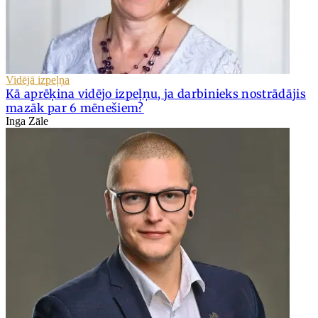
Vidējā izpeļņa
Kā aprēķina vidējo izpeļņu, ja darbinieks nostrādājis
mazāk par 6 mēnešiem?
Inga Zāle