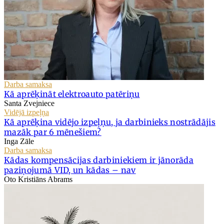
Darba samaksa
Kā aprēķināt elektroauto patēriņu
Santa Zvejniece
Vidējā izpeļņa
Kā aprēķina vidējo izpeļņu, ja darbinieks nostrādājis
mazāk par 6 mēnešiem?
Inga Zāle
Darba samaksa
Kādas kompensācijas darbiniekiem ir jānorāda
paziņojumā VID, un kādas – nav
Oto Kristiāns Abrams