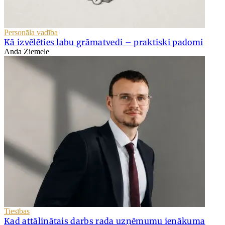
Personāla vadība
Kā izvēlēties labu grāmatvedi – praktiski padomi
Anda Ziemele
Tiesības
Kad attālinātais darbs rada uzņēmumu ienākuma