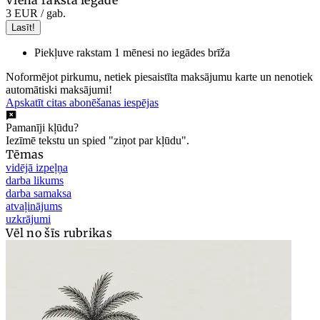
Viena raksta iegāde
3 EUR
/ gab.
Lasīt!
Piekļuve rakstam 1 mēnesi no iegādes brīža
Noformējot pirkumu, netiek piesaistīta maksājumu karte un nenotiek
automātiski maksājumi!
Apskatīt citas abonēšanas iespējas
Pamanīji kļūdu?
Iezīmē tekstu un spied "ziņot par kļūdu".
Tēmas
vidējā izpeļņa
darba likums
darba samaksa
atvaļinājums
uzkrājumi
Vēl no šīs rubrikas