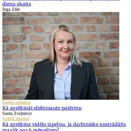
dienu skaits
Inga Zāle
Darba samaksa
Kā aprēķināt elektroauto patēriņu
Santa Zvejniece
Vidējā izpeļņa
Kā aprēķina vidējo izpeļņu, ja darbinieks nostrādājis
mazāk par 6 mēnešiem?