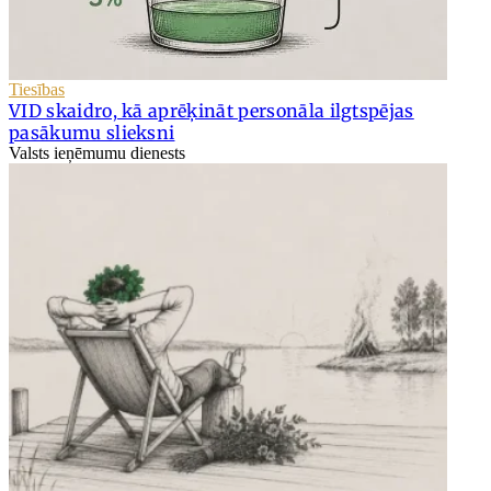
Tiesības
VID skaidro, kā aprēķināt personāla ilgtspējas
pasākumu slieksni
Valsts ieņēmumu dienests