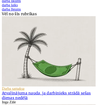
darba likums
darba laiks
darba līgums
Vēl no šīs rubrikas
Darba samaksa
Atvaļinājuma nauda, ja darbinieks strādā sešas
dienas nedēļā
Inga Zāle