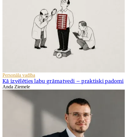
Personāla vadība
Kā izvēlēties labu grāmatvedi – praktiski padomi
Anda Ziemele