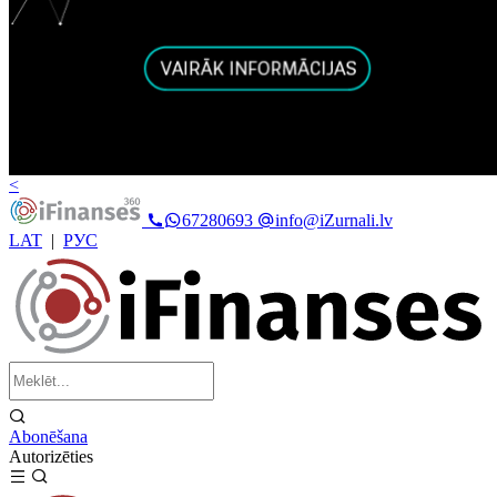
<
67280693
info@iZurnali.lv
LAT
|
РУС
Abonēšana
Autorizēties