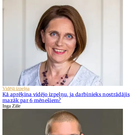
Vidējā izpeļņa
Kā aprēķina vidējo izpeļņu, ja darbinieks nostrādājis
mazāk par 6 mēnešiem?
Inga Zāle