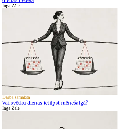
dienas nedēļā
Inga Zāle
Darba samaksa
Vai svētku dienas ietilpst mēnešalgā?
Inga Zāle