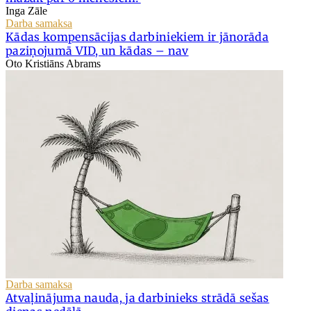
Inga Zāle
Darba samaksa
Kādas kompensācijas darbiniekiem ir jānorāda
paziņojumā VID, un kādas – nav
Oto Kristiāns Abrams
Darba samaksa
Atvaļinājuma nauda, ja darbinieks strādā sešas