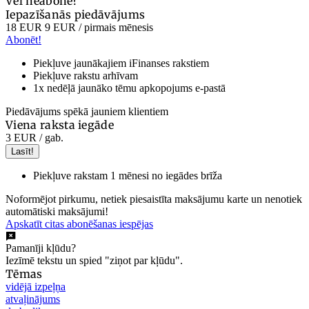
Vēl neabonē?
Iepazīšanās piedāvājums
18 EUR
9 EUR
/ pirmais mēnesis
Abonēt!
Piekļuve jaunākajiem iFinanses rakstiem
Piekļuve rakstu arhīvam
1x nedēļā jaunāko tēmu apkopojums e-pastā
Piedāvājums spēkā jauniem klientiem
Viena raksta iegāde
3 EUR
/ gab.
Lasīt!
Piekļuve rakstam 1 mēnesi no iegādes brīža
Noformējot pirkumu, netiek piesaistīta maksājumu karte un nenotiek
automātiski maksājumi!
Apskatīt citas abonēšanas iespējas
Pamanīji kļūdu?
Iezīmē tekstu un spied "ziņot par kļūdu".
Tēmas
vidējā izpeļņa
atvaļinājums