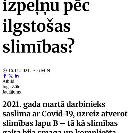
izpeļņu pēc
ilgstošas
slimības?
16.11.2021. • 6 MIN
Atbild
Inga Zāle
Jautājums
2021. gada martā darbinieks
saslima ar Covid-19, uzreiz atverot
slimības lapu B – tā kā slimības
gaita bija smaga un komplicēta,