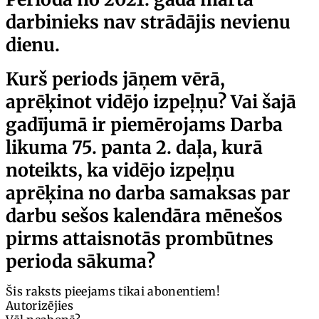
darbinieks nav strādājis nevienu
dienu.
Kurš periods jāņem vērā,
aprēķinot vidējo izpeļņu? Vai šajā
gadījumā ir piemērojams Darba
likuma
75. panta
2. daļa, kurā
noteikts, ka
vidējo izpeļņu
aprēķina no darba samaksas par
darbu sešos kalendāra mēnešos
pirms attaisnotās prombūtnes
perioda sākuma
?
Šis raksts pieejams tikai abonentiem!
Autorizējies