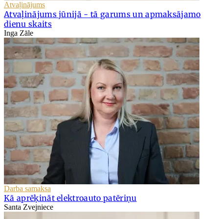
Atvaļinājums
Atvaļinājums jūnijā - tā garums un apmaksājamo
dienu skaits
Inga Zāle
Darba samaksa
Kā aprēķināt elektroauto patēriņu
Santa Zvejniece