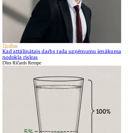
Tiesības
Kad attālinātais darbs rada uzņēmumu ienākuma
nodokļa riskus
Dīns Ričards Rempe