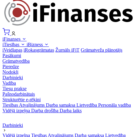
iFinanses
iTiesības
iBizness
iVeidlapas
iRokasgrāmatas
Žurnāls iFiT
Grāmatveža plānotājs
Pasākumi
Grāmatvedība
Pieredze
Nodokļi
Darbinieki
Vadība
Tiesu prakse
Pašnodarbinātais
Strukturētie e-rēķini
Tiesības
Atvaļinājums
Darba samaksa
Lietvedība
Personāla vadība
Vidējā izpeļņa
Darba drošība
Darba laiks
Darbinieki
Vidējā izpeļņa
Tiesības
Atvaļinājums
Darba samaksa
Lietvedība