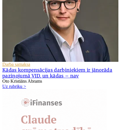
Darba samaksa
Kādas kompensācijas darbiniekiem ir jānorāda
paziņojumā VID, un kādas – nav
Oto Kristiāns Abrams
Uz rubriku >