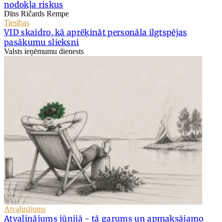
nodokļa riskus
Dīns Ričards Rempe
Tiesības
VID skaidro, kā aprēķināt personāla ilgtspējas
pasākumu slieksni
Valsts ieņēmumu dienests
Atvaļinājums
Atvaļinājums jūnijā - tā garums un apmaksājamo