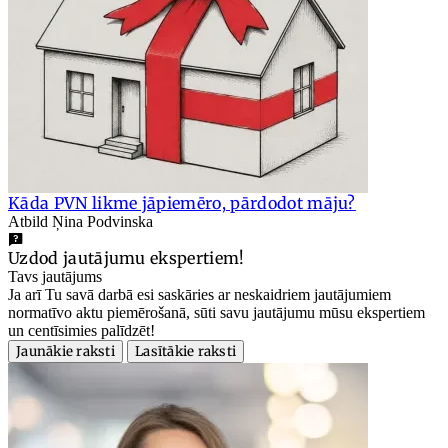
Kāda PVN likme jāpiemēro, pārdodot māju?
Atbild Ņina Podvinska
Uzdod jautājumu ekspertiem!
Tavs jautājums
Ja arī Tu savā darbā esi saskāries ar neskaidriem jautājumiem
normatīvo aktu piemērošanā, sūti savu jautājumu mūsu ekspertiem
un centīsimies palīdzēt!
Jaunākie raksti
Lasītākie raksti