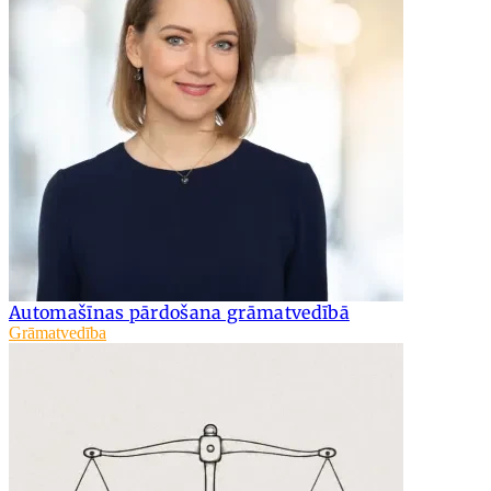
Automašīnas pārdošana grāmatvedībā
Grāmatvedība