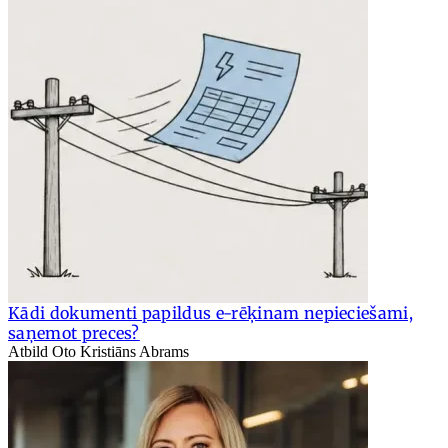
Kādi dokumenti papildus e-rēķinam nepieciešami,
saņemot preces?
Atbild Oto Kristiāns Abrams