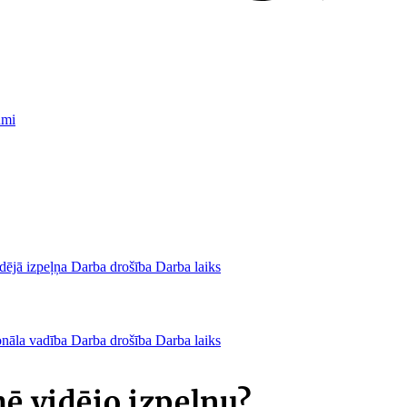
umi
dējā izpeļņa
Darba drošība
Darba laiks
onāla vadība
Darba drošība
Darba laiks
ē vidējo izpeļņu?