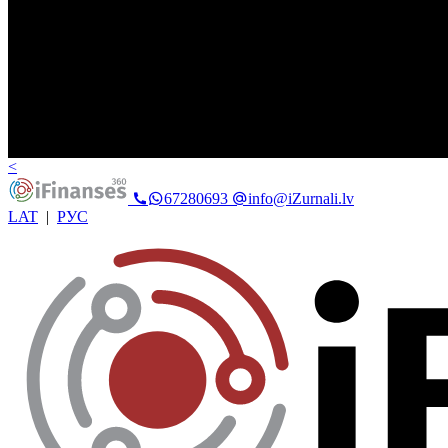
<
67280693
info@iZurnali.lv
LAT
|
РУС