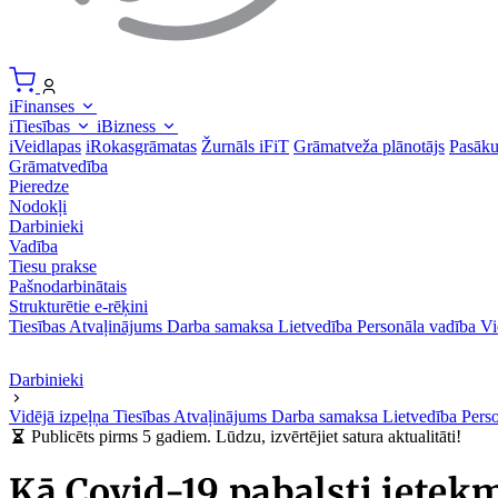
iFinanses
iTiesības
iBizness
iVeidlapas
iRokasgrāmatas
Žurnāls iFiT
Grāmatveža plānotājs
Pasāk
Grāmatvedība
Pieredze
Nodokļi
Darbinieki
Vadība
Tiesu prakse
Pašnodarbinātais
Strukturētie e-rēķini
Tiesības
Atvaļinājums
Darba samaksa
Lietvedība
Personāla vadība
Vi
Darbinieki
Vidējā izpeļņa
Tiesības
Atvaļinājums
Darba samaksa
Lietvedība
Pers
Publicēts pirms 5 gadiem. Lūdzu, izvērtējiet satura aktualitāti!
Kā Covid-19 pabalsti ietekm