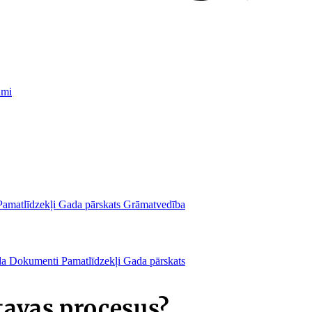
umi
Pamatlīdzekļi
Gada pārskats
Grāmatvedība
da
Dokumenti
Pamatlīdzekļi
Gada pārskats
tavas procesus?