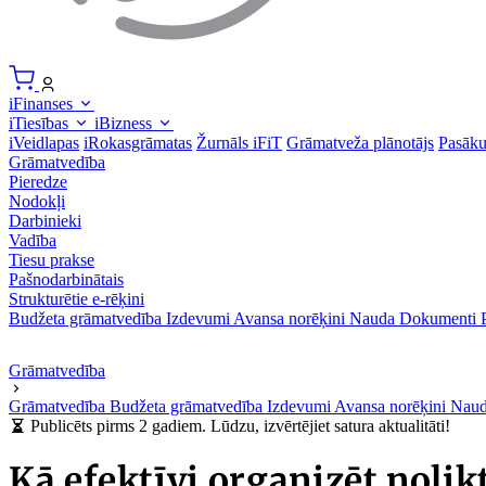
iFinanses
iTiesības
iBizness
iVeidlapas
iRokasgrāmatas
Žurnāls iFiT
Grāmatveža plānotājs
Pasāk
Grāmatvedība
Pieredze
Nodokļi
Darbinieki
Vadība
Tiesu prakse
Pašnodarbinātais
Strukturētie e-rēķini
Budžeta grāmatvedība
Izdevumi
Avansa norēķini
Nauda
Dokumenti
Grāmatvedība
Grāmatvedība
Budžeta grāmatvedība
Izdevumi
Avansa norēķini
Nau
Publicēts pirms 2 gadiem. Lūdzu, izvērtējiet satura aktualitāti!
Kā efektīvi organizēt nolik