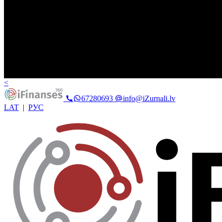
<
67280693
info@iZurnali.lv
LAT
|
РУС