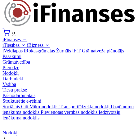
iFinanses
iTiesības
iBizness
iVeidlapas
iRokasgrāmatas
Žurnāls iFiT
Grāmatveža plānotājs
Pasākumi
Grāmatvedība
Pieredze
Nodokļi
Darbinieki
Vadība
Tiesu prakse
Pašnodarbinātais
Strukturētie e-rēķini
Sociālais
Citi
Mikronodoklis
Transportlīdzekļa nodokļi
Uzņēmumu
ienākuma nodoklis
Pievienotās vērtības nodoklis
Iedzīvotāju
ienākuma nodoklis
Nodokļi