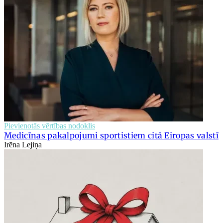
Pievienotās vērtības nodoklis
Medicīnas pakalpojumi sportistiem citā Eiropas valstī
Irēna Lejiņa