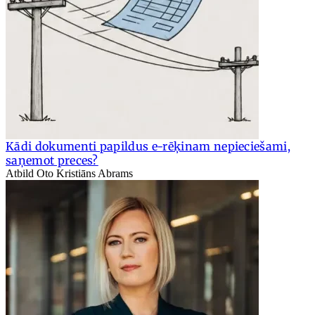
Kādi dokumenti papildus e-rēķinam nepieciešami,
saņemot preces?
Atbild Oto Kristiāns Abrams