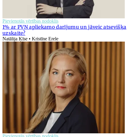
Pievienotās vērtības nodoklis
1% ar PVN apliekamo darījumu un jāveic atsevišķa
uzskaite?
Natālija Ķīse • Kristīne Erele
Pievienotās vērtības nodoklis