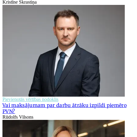
Kristīne Skrastiņa
Pievienotās vērtības nodoklis
Vai maksājumam par darbu ātrāku izpildi piemēro
PVN?
Rūdolfs Vilsons