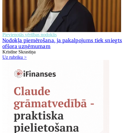
Pievienotās vērtības nodoklis
Nodokļa piemērošana, ja pakalpojums tiek sniegts
ofšora uzņēmumam
Kristīne Skrastiņa
Uz rubriku >