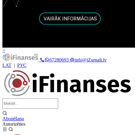
<
67280693
info@iZurnali.lv
LAT
|
РУС
Abonēšana
Autorizēties