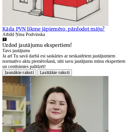
Kāda PVN likme jāpiemēro, pārdodot māju?
Atbild Ņina Podvinska
Uzdod jautājumu ekspertiem!
Tavs jautājums
Ja arī Tu savā darbā esi saskāries ar neskaidriem jautājumiem
normatīvo aktu piemērošanā, sūti savu jautājumu mūsu ekspertiem
un centīsimies palīdzēt!
Jaunākie raksti
Lasītākie raksti