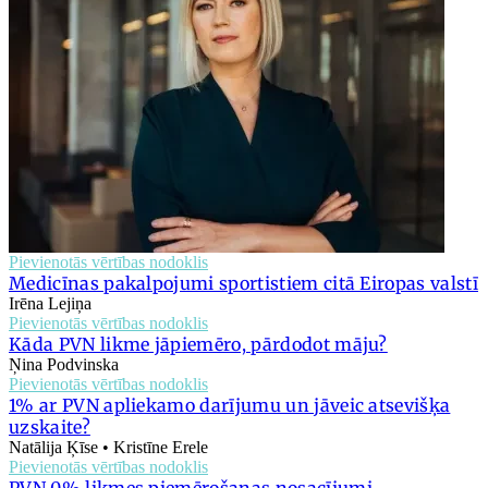
Pievienotās vērtības nodoklis
Medicīnas pakalpojumi sportistiem citā Eiropas valstī
Irēna Lejiņa
Pievienotās vērtības nodoklis
Kāda PVN likme jāpiemēro, pārdodot māju?
Ņina Podvinska
Pievienotās vērtības nodoklis
1% ar PVN apliekamo darījumu un jāveic atsevišķa
uzskaite?
Natālija Ķīse • Kristīne Erele
Pievienotās vērtības nodoklis