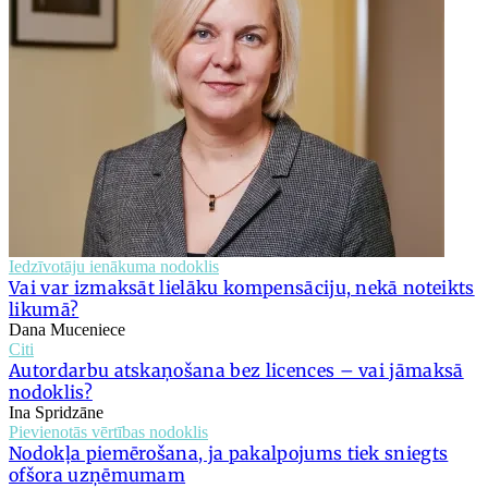
Iedzīvotāju ienākuma nodoklis
Vai var izmaksāt lielāku kompensāciju, nekā noteikts
likumā?
Dana Muceniece
Citi
Autordarbu atskaņošana bez licences – vai jāmaksā
nodoklis?
Ina Spridzāne
Pievienotās vērtības nodoklis
Nodokļa piemērošana, ja pakalpojums tiek sniegts
ofšora uzņēmumam