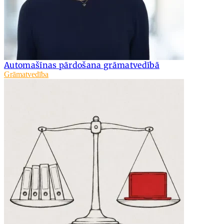
Automašīnas pārdošana grāmatvedībā
Grāmatvedība