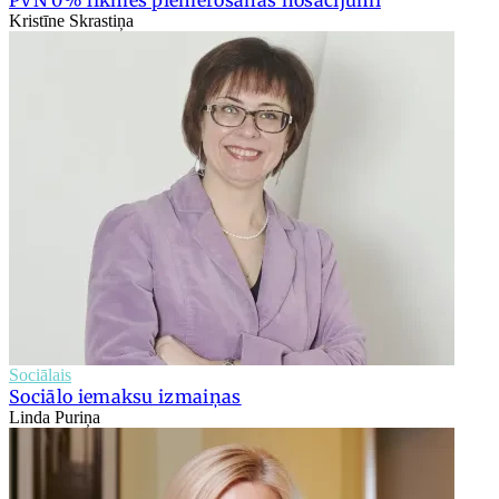
PVN 0% likmes piemērošanas nosacījumi
Kristīne Skrastiņa
Sociālais
Sociālo iemaksu izmaiņas
Linda Puriņa