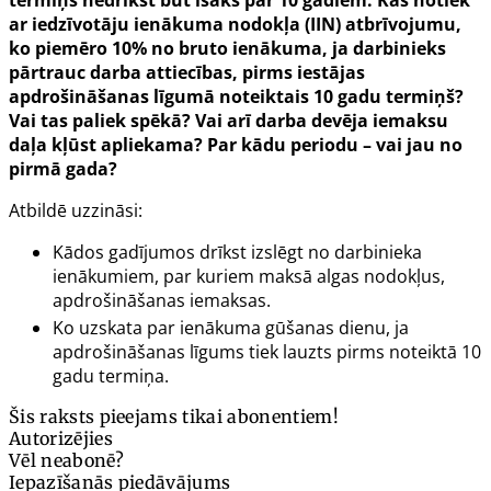
termiņš nedrīkst būt īsāks par 10 gadiem. Kas notiek
ar iedzīvotāju ienākuma nodokļa (IIN) atbrīvojumu,
ko piemēro 10% no bruto ienākuma, ja darbinieks
pārtrauc darba attiecības, pirms iestājas
apdrošināšanas līgumā noteiktais 10 gadu termiņš?
Vai tas paliek spēkā? Vai arī darba devēja iemaksu
daļa kļūst apliekama? Par kādu periodu – vai jau no
pirmā gada?
Atbildē uzzināsi:
Kādos gadījumos drīkst izslēgt no darbinieka
ienākumiem, par kuriem maksā algas nodokļus,
apdrošināšanas iemaksas.
Ko uzskata par ienākuma gūšanas dienu, ja
apdrošināšanas līgums tiek lauzts pirms noteiktā 10
gadu termiņa.
Šis raksts pieejams tikai abonentiem!
Autorizējies
Vēl neabonē?
Iepazīšanās piedāvājums