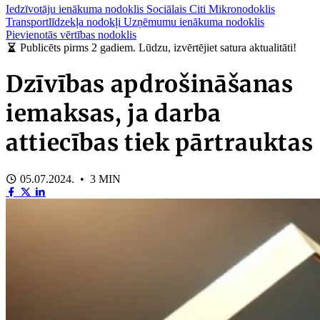
Iedzīvotāju ienākuma nodoklis
Sociālais
Citi
Mikronodoklis
Transportlīdzekļa nodokļi
Uzņēmumu ienākuma nodoklis
Pievienotās vērtības nodoklis
Publicēts pirms 2 gadiem. Lūdzu, izvērtējiet satura aktualitāti!
Dzīvības apdrošināšanas
iemaksas, ja darba
attiecības tiek pārtrauktas
05.07.2024. • 3 MIN