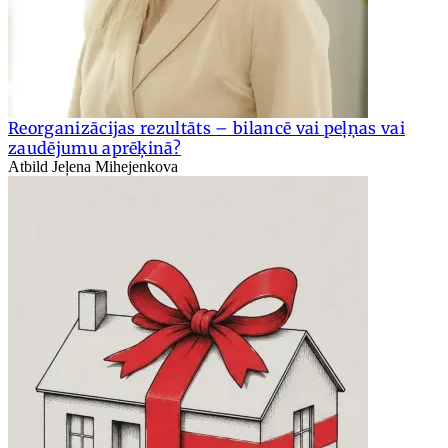
Reorganizācijas rezultāts – bilancē vai peļņas vai
zaudējumu aprēķinā?
Atbild Jeļena Mihejenkova