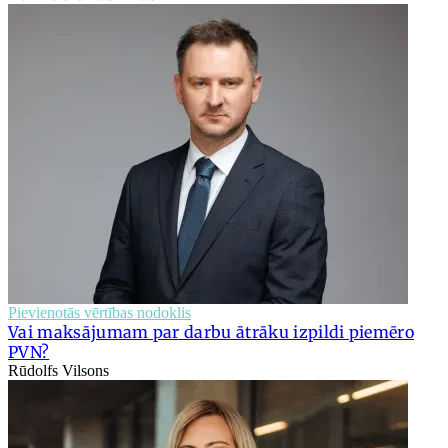
Pievienotās vērtības nodoklis
Vai maksājumam par darbu ātrāku izpildi piemēro
PVN?
Rūdolfs Vilsons