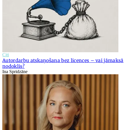
Citi
Autordarbu atskaņošana bez licences – vai jāmaksā
nodoklis?
Ina Spridzāne