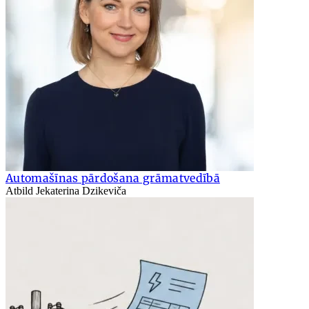
Automašīnas pārdošana grāmatvedībā
Atbild Jekaterina Dzikeviča