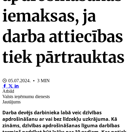
iemaksas, ja
darba attiecības
tiek pārtrauktas
05.07.2024. • 3 MIN
Atbild
Valsts ieņēmumu dienests
Jautājums
Darba devējs darbinieka labā veic dzīvības
apdrošināšanu ar vai bez līdzekļu uzkrājuma. Kā
zināms, dzīvības apdrošināšanas līguma darbības