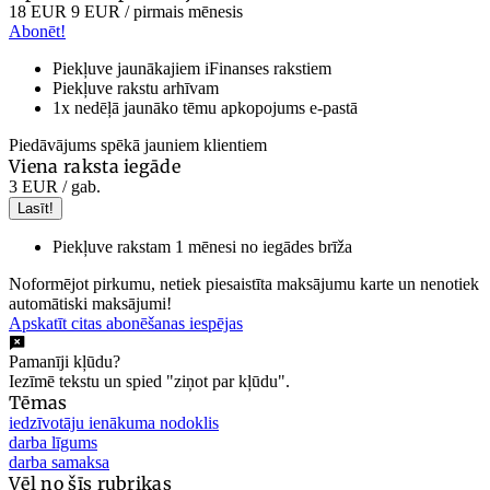
18 EUR
9 EUR
/ pirmais mēnesis
Abonēt!
Piekļuve jaunākajiem iFinanses rakstiem
Piekļuve rakstu arhīvam
1x nedēļā jaunāko tēmu apkopojums e-pastā
Piedāvājums spēkā jauniem klientiem
Viena raksta iegāde
3 EUR
/ gab.
Lasīt!
Piekļuve rakstam 1 mēnesi no iegādes brīža
Noformējot pirkumu, netiek piesaistīta maksājumu karte un nenotiek
automātiski maksājumi!
Apskatīt citas abonēšanas iespējas
Pamanīji kļūdu?
Iezīmē tekstu un spied "ziņot par kļūdu".
Tēmas
iedzīvotāju ienākuma nodoklis
darba līgums
darba samaksa
Vēl no šīs rubrikas