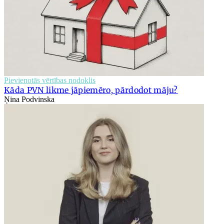
Pievienotās vērtības nodoklis
Kāda PVN likme jāpiemēro, pārdodot māju?
Ņina Podvinska