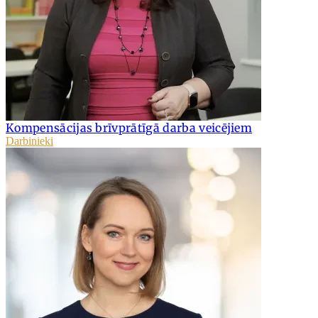
Kompensācijas brīvprātīgā darba veicējiem
Darbinieki