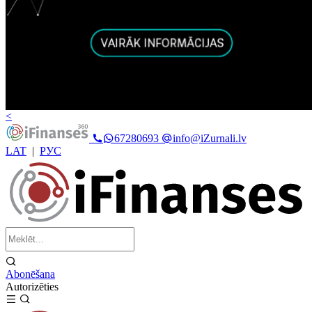
<
67280693
info@iZurnali.lv
LAT
|
РУС
Abonēšana
Autorizēties