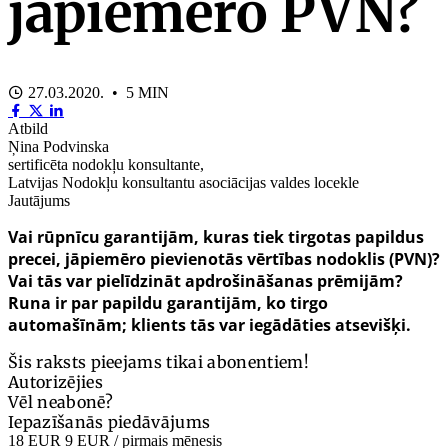
jāpiemēro PVN?
27.03.2020. • 5 MIN
Atbild
Ņina Podvinska
sertificēta nodokļu konsultante,
Latvijas Nodokļu konsultantu asociācijas valdes locekle
Jautājums
Vai rūpnīcu garantijām, kuras tiek tirgotas papildus
precei, jāpiemēro pievienotās vērtības nodoklis (PVN)?
Vai tās var pielīdzināt apdrošināšanas prēmijām?
Runa ir par papildu garantijām, ko tirgo
automašīnām; klients tās var iegādāties atsevišķi.
Šis raksts pieejams tikai abonentiem!
Autorizējies
Vēl neabonē?
Iepazīšanās piedāvājums
18 EUR
9 EUR
/ pirmais mēnesis