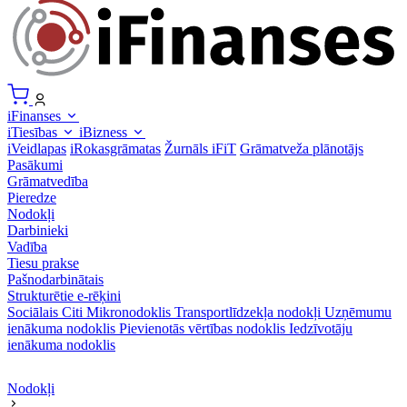
iFinanses
iTiesības
iBizness
iVeidlapas
iRokasgrāmatas
Žurnāls iFiT
Grāmatveža plānotājs
Pasākumi
Grāmatvedība
Pieredze
Nodokļi
Darbinieki
Vadība
Tiesu prakse
Pašnodarbinātais
Strukturētie e-rēķini
Sociālais
Citi
Mikronodoklis
Transportlīdzekļa nodokļi
Uzņēmumu
ienākuma nodoklis
Pievienotās vērtības nodoklis
Iedzīvotāju
ienākuma nodoklis
Nodokļi