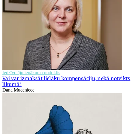
Iedzīvotāju ienākuma nodoklis
Vai var izmaksāt lielāku kompensāciju, nekā noteikts
likumā?
Dana Muceniece