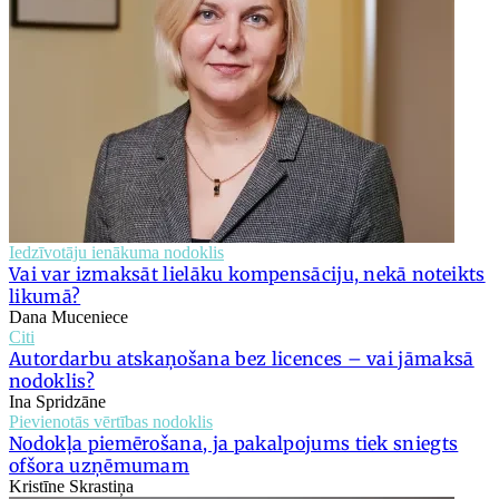
Iedzīvotāju ienākuma nodoklis
Vai var izmaksāt lielāku kompensāciju, nekā noteikts
likumā?
Dana Muceniece
Citi
Autordarbu atskaņošana bez licences – vai jāmaksā
nodoklis?
Ina Spridzāne
Pievienotās vērtības nodoklis
Nodokļa piemērošana, ja pakalpojums tiek sniegts
ofšora uzņēmumam
Kristīne Skrastiņa