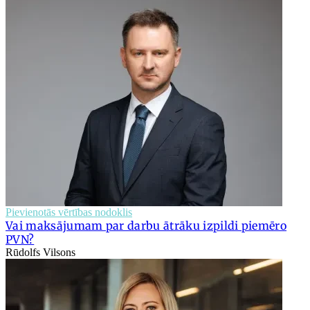
Pievienotās vērtības nodoklis
Vai maksājumam par darbu ātrāku izpildi piemēro
PVN?
Rūdolfs Vilsons