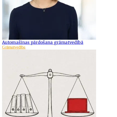
Automašīnas pārdošana grāmatvedībā
Grāmatvedība