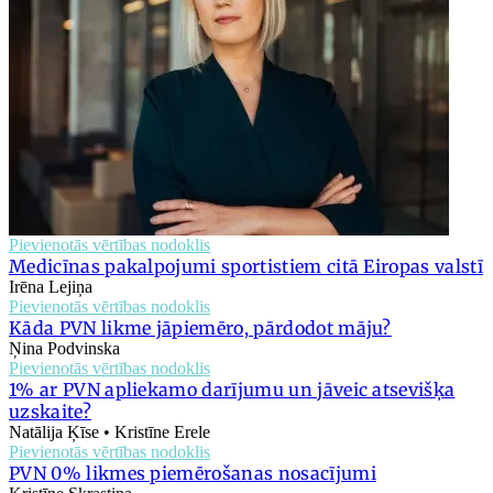
Pievienotās vērtības nodoklis
Medicīnas pakalpojumi sportistiem citā Eiropas valstī
Irēna Lejiņa
Pievienotās vērtības nodoklis
Kāda PVN likme jāpiemēro, pārdodot māju?
Ņina Podvinska
Pievienotās vērtības nodoklis
1% ar PVN apliekamo darījumu un jāveic atsevišķa
uzskaite?
Natālija Ķīse • Kristīne Erele
Pievienotās vērtības nodoklis
PVN 0% likmes piemērošanas nosacījumi