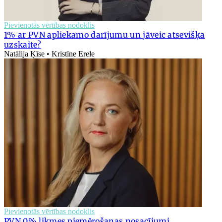
Pievienotās vērtības nodoklis
1% ar PVN apliekamo darījumu un jāveic atsevišķa
uzskaite?
Natālija Ķīse • Kristīne Erele
Pievienotās vērtības nodoklis
PVN 0% likmes piemērošanas nosacījumi