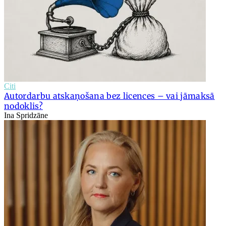
Citi
Autordarbu atskaņošana bez licences – vai jāmaksā
nodoklis?
Ina Spridzāne