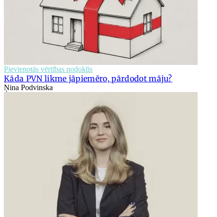
Pievienotās vērtības nodoklis
Kāda PVN likme jāpiemēro, pārdodot māju?
Ņina Podvinska