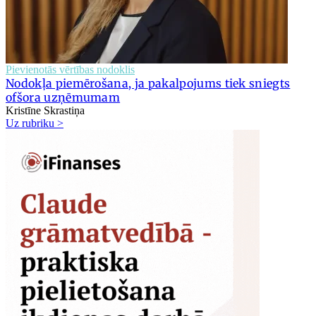
Pievienotās vērtības nodoklis
Nodokļa piemērošana, ja pakalpojums tiek sniegts
ofšora uzņēmumam
Kristīne Skrastiņa
Uz rubriku >