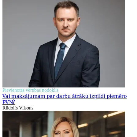
Pievienotās vērtības nodoklis
Vai maksājumam par darbu ātrāku izpildi piemēro
PVN?
Rūdolfs Vilsons