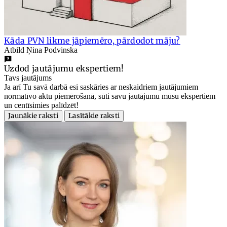
Kāda PVN likme jāpiemēro, pārdodot māju?
Atbild Ņina Podvinska
Uzdod jautājumu ekspertiem!
Tavs jautājums
Ja arī Tu savā darbā esi saskāries ar neskaidriem jautājumiem
normatīvo aktu piemērošanā, sūti savu jautājumu mūsu ekspertiem
un centīsimies palīdzēt!
Jaunākie raksti
Lasītākie raksti