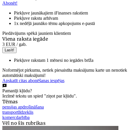
Abonēt!
Piekļuve jaunākajiem iFinanses rakstiem
Piekļuve rakstu arhīvam
1x nedēļā jaunāko tēmu apkopojums e-pastā
Piedāvājums spēkā jauniem klientiem
Viena raksta iegāde
3 EUR
/ gab.
Lasīt!
Piekļuve rakstam 1 mēnesi no iegādes brīža
Noformējot pirkumu, netiek piesaistīta maksājumu karte un nenotiek
automātiski maksājumi!
Apskatīt citas abonēšanas iespējas
Pamanīji kļūdu?
Iezīmē tekstu un spied "ziņot par kļūdu".
Tēmas
pensijas apdrošināšana
transportlīdzeklis
komercdarbība
Vēl no šīs rubrikas