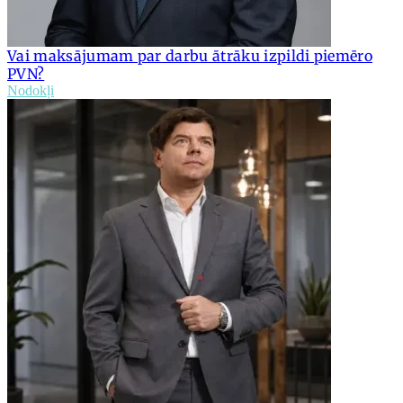
Vai maksājumam par darbu ātrāku izpildi piemēro
PVN?
Nodokļi