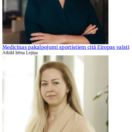
Medicīnas pakalpojumi sportistiem citā Eiropas valstī
Atbild Irēna Lejiņa