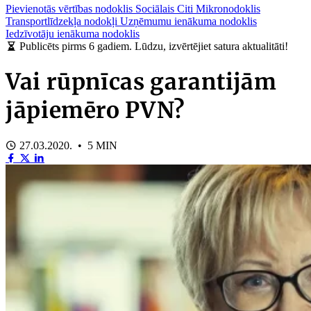
Pievienotās vērtības nodoklis
Sociālais
Citi
Mikronodoklis
Transportlīdzekļa nodokļi
Uzņēmumu ienākuma nodoklis
Iedzīvotāju ienākuma nodoklis
Publicēts pirms 6 gadiem. Lūdzu, izvērtējiet satura aktualitāti!
Vai rūpnīcas garantijām
jāpiemēro PVN?
27.03.2020. • 5 MIN