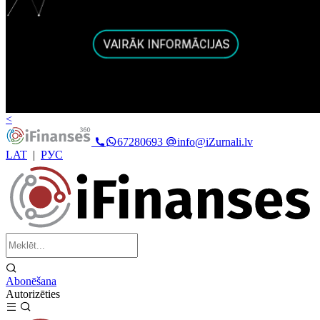
<
67280693
info@iZurnali.lv
LAT
|
РУС
Abonēšana
Autorizēties