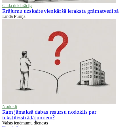
Gada deklarācija
Krājumu uzskaite vienkāršā ieraksta grāmatvedībā
Linda Puriņa
Nodokļi
Kam jāmaksā dabas resursu nodoklis par
tekstilizstrādājumiem?
Valsts ieņēmumu dienests