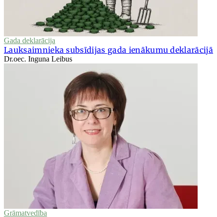
Gada deklarācija
Lauksaimnieka subsīdijas gada ienākumu deklarācijā
Dr.oec. Inguna Leibus
Grāmatvedība