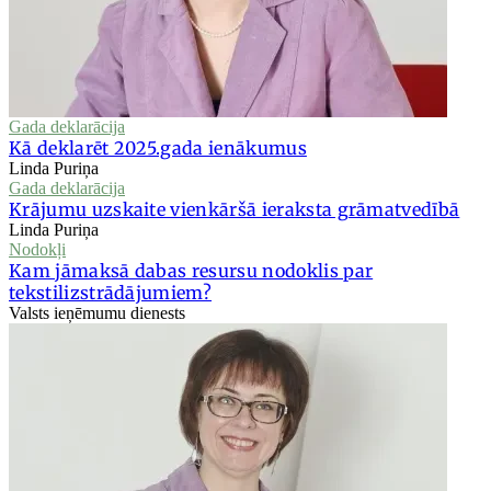
Gada deklarācija
Kā deklarēt 2025.gada ienākumus
Linda Puriņa
Gada deklarācija
Krājumu uzskaite vienkāršā ieraksta grāmatvedībā
Linda Puriņa
Nodokļi
Kam jāmaksā dabas resursu nodoklis par
tekstilizstrādājumiem?
Valsts ieņēmumu dienests