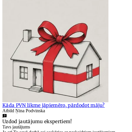
Kāda PVN likme jāpiemēro, pārdodot māju?
Atbild Ņina Podvinska
Uzdod jautājumu ekspertiem!
Tavs jautājums