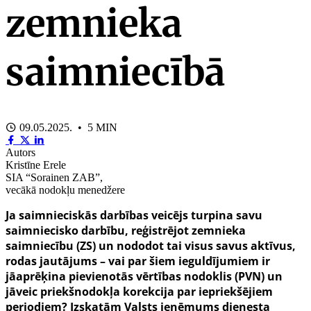
zemnieka
saimniecībā
09.05.2025. • 5 MIN
Autors
Kristīne Erele
SIA “Sorainen ZAB”,
vecākā nodokļu menedžere
Ja saimnieciskās darbības veicējs turpina savu
saimniecisko darbību, reģistrējot zemnieka
saimniecību (ZS) un nododot tai visus savus aktīvus,
rodas jautājums – vai par šiem ieguldījumiem ir
jāaprēķina pievienotās vērtības nodoklis (PVN) un
jāveic priekšnodokļa korekcija par iepriekšējiem
periodiem? Izskatām Valsts ieņēmums dienesta