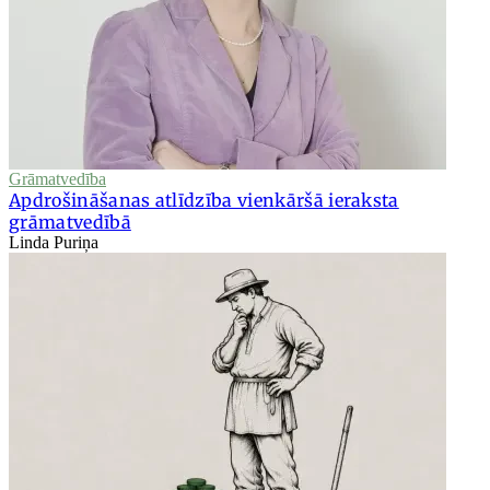
Grāmatvedība
Apdrošināšanas atlīdzība vienkāršā ieraksta
grāmatvedībā
Linda Puriņa