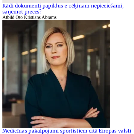
Kādi dokumenti papildus e-rēķinam nepieciešami,
saņemot preces?
Atbild Oto Kristiāns Abrams
Medicīnas pakalpojumi sportistiem citā Eiropas valstī