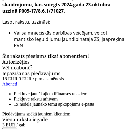
skaidrojumu, kas sniegts 2024.gada 23.oktobra
uzziņā P005-17/8.6.1/71027.
Lasot rakstu, uzzināsi:
Vai saimnieciskās darbības veicējam, veicot
mantisko ieguldījumu jaundibinātajā ZS, jāaprēķina
PVN.
Šis raksts pieejams tikai abonentiem!
Autorizējies
Vēl neabonē?
Iepazīšanās piedāvājums
18 EUR
9 EUR
/ pirmais mēnesis
Abonēt!
Piekļuve jaunākajiem iFinanses rakstiem
Piekļuve rakstu arhīvam
1x nedēļā jaunāko tēmu apkopojums e-pastā
Piedāvājums spēkā jauniem klientiem
Viena raksta iegāde
3 EUR
/ gab.