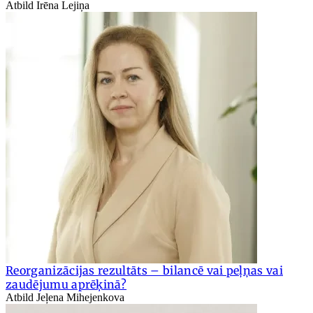
Atbild Irēna Lejiņa
Reorganizācijas rezultāts – bilancē vai peļņas vai
zaudējumu aprēķinā?
Atbild Jeļena Mihejenkova