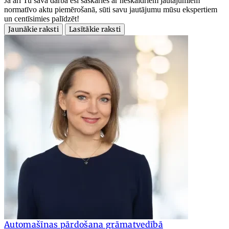
Ja arī Tu savā darbā esi saskāries ar neskaidriem jautājumiem
normatīvo aktu piemērošanā, sūti savu jautājumu mūsu ekspertiem
un centīsimies palīdzēt!
Jaunākie raksti
Lasītākie raksti
Automašīnas pārdošana grāmatvedībā