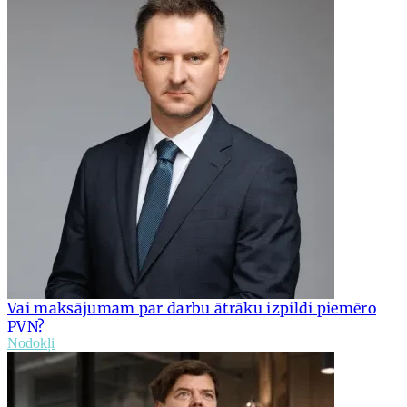
Vai maksājumam par darbu ātrāku izpildi piemēro
PVN?
Nodokļi