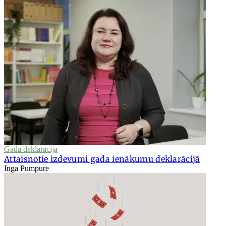
Gada deklarācija
Attaisnotie izdevumi gada ienākumu deklarācijā
Inga Pumpure