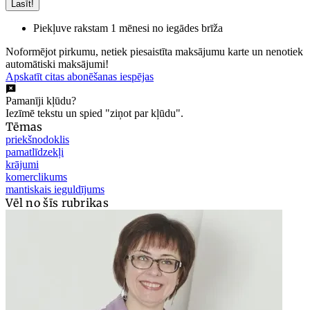
Lasīt!
Piekļuve rakstam 1 mēnesi no iegādes brīža
Noformējot pirkumu, netiek piesaistīta maksājumu karte un nenotiek
automātiski maksājumi!
Apskatīt citas abonēšanas iespējas
Pamanīji kļūdu?
Iezīmē tekstu un spied "ziņot par kļūdu".
Tēmas
priekšnodoklis
pamatlīdzekļi
krājumi
komerclikums
mantiskais ieguldījums
Vēl no šīs rubrikas