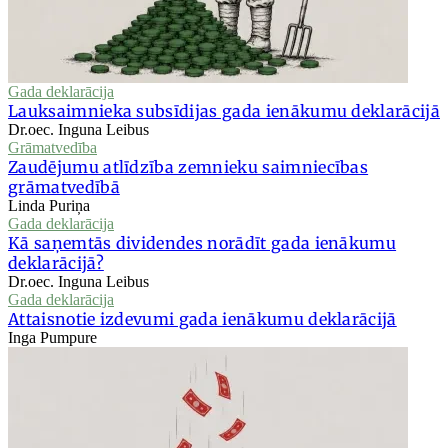
Gada deklarācija
Lauksaimnieka subsīdijas gada ienākumu deklarācijā
Dr.oec. Inguna Leibus
Grāmatvedība
Zaudējumu atlīdzība zemnieku saimniecības
grāmatvedībā
Linda Puriņa
Gada deklarācija
Kā saņemtās dividendes norādīt gada ienākumu
deklarācijā?
Dr.oec. Inguna Leibus
Gada deklarācija
Attaisnotie izdevumi gada ienākumu deklarācijā
Inga Pumpure