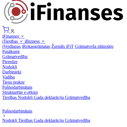
iFinanses
iTiesības
iBizness
iVeidlapas
iRokasgrāmatas
Žurnāls iFiT
Grāmatveža plānotājs
Pasākumi
Grāmatvedība
Pieredze
Nodokļi
Darbinieki
Vadība
Tiesu prakse
Pašnodarbinātais
Strukturētie e-rēķini
Tiesības
Nodokļi
Gada deklarācija
Grāmatvedība
Pašnodarbinātais
Nodokļi
Tiesības
Gada deklarācija
Grāmatvedība