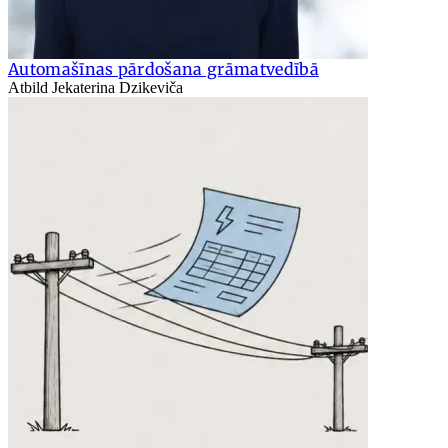
Automašīnas pārdošana grāmatvedībā
Atbild Jekaterina Dzikeviča