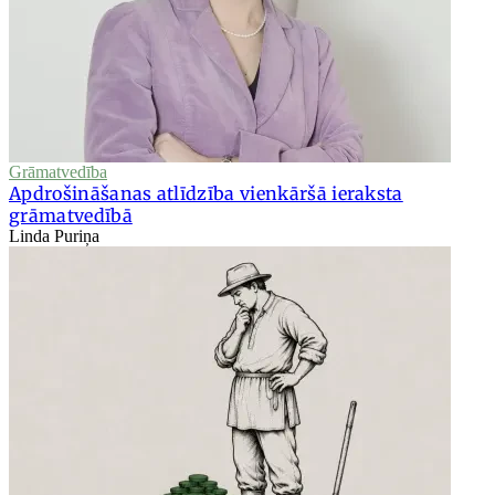
Grāmatvedība
Apdrošināšanas atlīdzība vienkāršā ieraksta
grāmatvedībā
Linda Puriņa