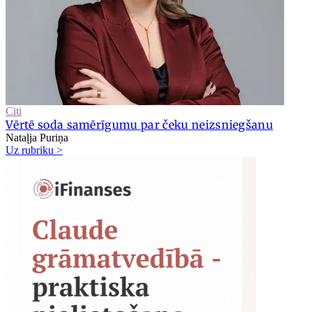
Citi
Vērtē soda samērīgumu par čeku neizsniegšanu
Nataļja Puriņa
Uz rubriku >