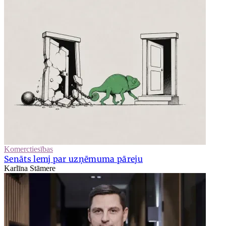
Komerctiesības
Senāts lemj par uzņēmuma pāreju
Karlīna Stāmere