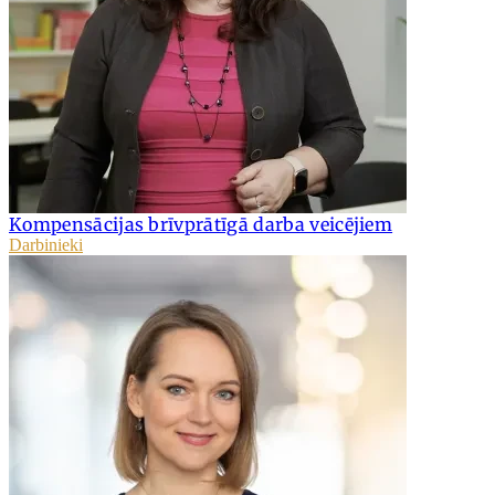
Kompensācijas brīvprātīgā darba veicējiem
Darbinieki