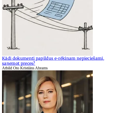
Kādi dokumenti papildus e-rēķinam nepieciešami,
saņemot preces?
Atbild Oto Kristiāns Abrams