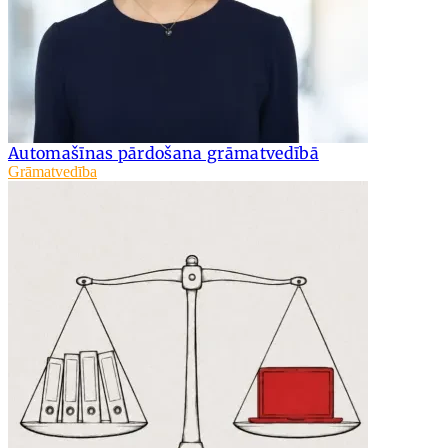
Automašīnas pārdošana grāmatvedībā
Grāmatvedība