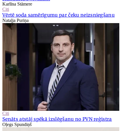
Karlīna Stāmere
Citi
Vērtē soda samērīgumu par čeku neizsniegšanu
Nataļja Puriņa
Citi
Senāts atstāj spēkā izslēgšanu no PVN reģistra
Oļegs Spundiņš