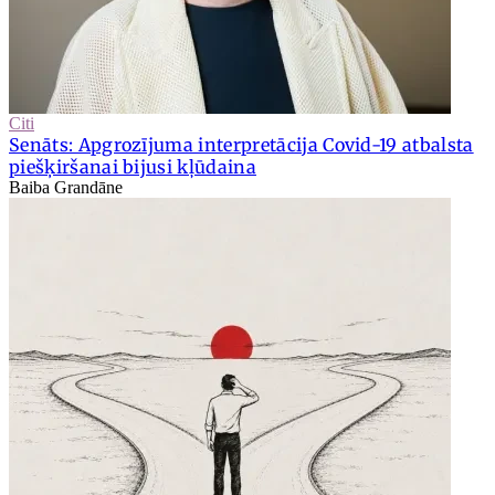
Citi
Senāts: Apgrozījuma interpretācija Covid-19 atbalsta
piešķiršanai bijusi kļūdaina
Baiba Grandāne