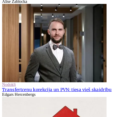
Alise Zablocka
Nodokļi
Transfertcenu korekcija un PVN: tiesa vieš skaidrību
Edgars Hercenbergs