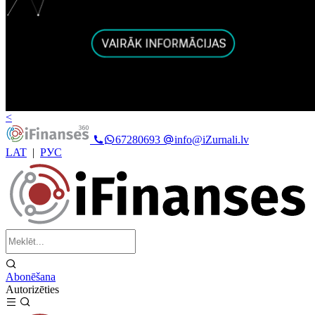
<
67280693
info@iZurnali.lv
LAT
|
РУС
Abonēšana
Autorizēties