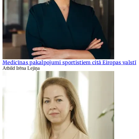
Medicīnas pakalpojumi sportistiem citā Eiropas valstī
Atbild Irēna Lejiņa