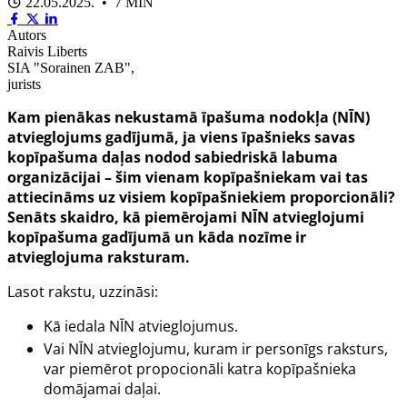
22.05.2025. • 7 MIN
Autors
Raivis Liberts
SIA "Sorainen ZAB",
jurists
Kam pienākas nekustamā īpašuma nodokļa (NĪN)
atvieglojums gadījumā, ja viens īpašnieks savas
kopīpašuma daļas nodod sabiedriskā labuma
organizācijai – šim vienam kopīpašniekam vai tas
attiecināms uz visiem kopīpašniekiem proporcionāli?
Senāts skaidro, kā piemērojami NĪN atvieglojumi
kopīpašuma gadījumā un kāda nozīme ir
atvieglojuma raksturam.
Lasot rakstu, uzzināsi:
Kā iedala NĪN atvieglojumus.
Vai NĪN atvieglojumu, kuram ir personīgs raksturs,
var piemērot propocionāli katra kopīpašnieka
domājamai daļai.