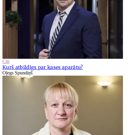
Citi
Kurš atbildīgs par kases aparātu?
Oļegs Spundiņš