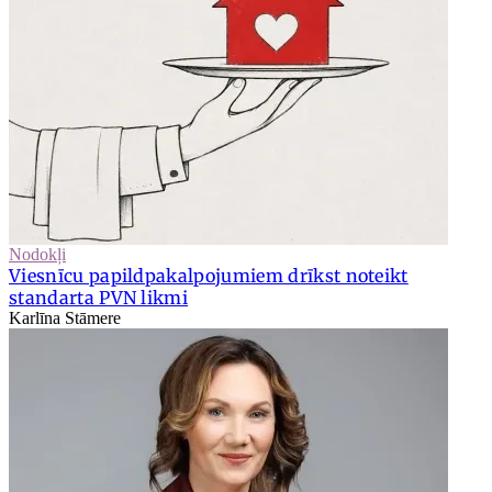
Nodokļi
Viesnīcu papildpakalpojumiem drīkst noteikt
standarta PVN likmi
Karlīna Stāmere