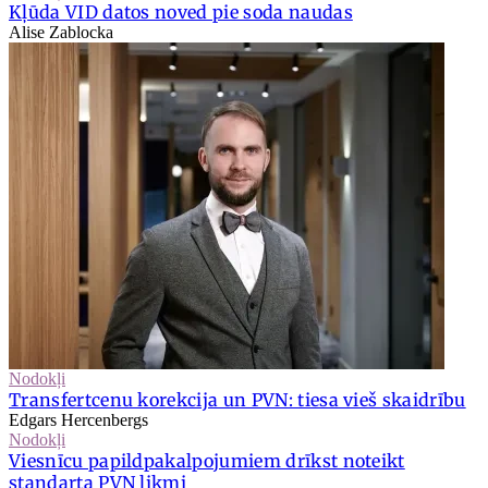
Kļūda VID datos noved pie soda naudas
Alise Zablocka
Nodokļi
Transfertcenu korekcija un PVN: tiesa vieš skaidrību
Edgars Hercenbergs
Nodokļi
Viesnīcu papildpakalpojumiem drīkst noteikt
standarta PVN likmi