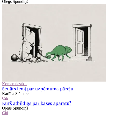
Oļegs Spundiņš
Komerctiesības
Senāts lemj par uzņēmuma pāreju
Karlīna Stāmere
Citi
Kurš atbildīgs par kases aparātu?
Oļegs Spundiņš
Citi