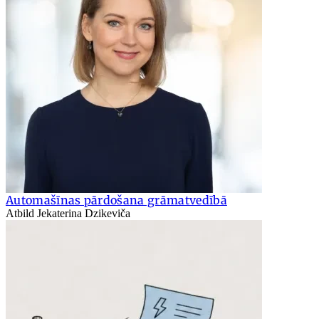
Automašīnas pārdošana grāmatvedībā
Atbild Jekaterina Dzikeviča