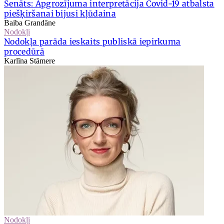
Senāts: Apgrozījuma interpretācija Covid-19 atbalsta
piešķiršanai bijusi kļūdaina
Baiba Grandāne
Nodokļi
Nodokļa parāda ieskaits publiskā iepirkuma
procedūrā
Karlīna Stāmere
Nodokļi