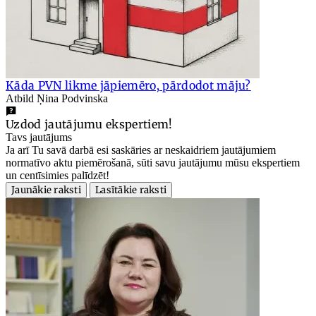
Kāda PVN likme jāpiemēro, pārdodot māju?
Atbild Ņina Podvinska
Uzdod jautājumu ekspertiem!
Tavs jautājums
Ja arī Tu savā darbā esi saskāries ar neskaidriem jautājumiem
normatīvo aktu piemērošanā, sūti savu jautājumu mūsu ekspertiem
un centīsimies palīdzēt!
Jaunākie raksti
Lasītākie raksti