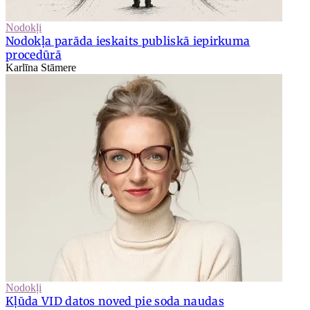
Nodokļi
Nodokļa parāda ieskaits publiskā iepirkuma
procedūrā
Karlīna Stāmere
Nodokļi
Kļūda VID datos noved pie soda naudas