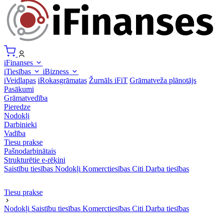
iFinanses
iTiesības
iBizness
iVeidlapas
iRokasgrāmatas
Žurnāls iFiT
Grāmatveža plānotājs
Pasākumi
Grāmatvedība
Pieredze
Nodokļi
Darbinieki
Vadība
Tiesu prakse
Pašnodarbinātais
Strukturētie e-rēķini
Saistību tiesības
Nodokļi
Komerctiesības
Citi
Darba tiesības
Tiesu prakse
Nodokļi
Saistību tiesības
Komerctiesības
Citi
Darba tiesības