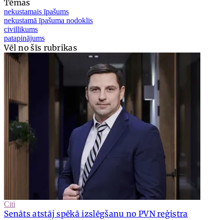
Tēmas
nekustamais īpašums
nekustamā īpašuma nodoklis
civillikums
patapinājums
Vēl no šīs rubrikas
Citi
Senāts atstāj spēkā izslēgšanu no PVN reģistra