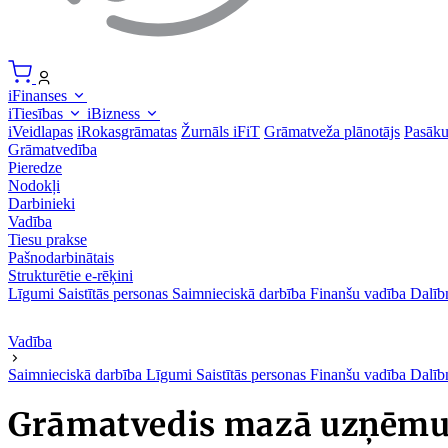
iFinanses
iTiesības
iBizness
iVeidlapas
iRokasgrāmatas
Žurnāls iFiT
Grāmatveža plānotājs
Pasāk
Grāmatvedība
Pieredze
Nodokļi
Darbinieki
Vadība
Tiesu prakse
Pašnodarbinātais
Strukturētie e-rēķini
Līgumi
Saistītās personas
Saimnieciskā darbība
Finanšu vadība
Dalīb
Vadība
Saimnieciskā darbība
Līgumi
Saistītās personas
Finanšu vadība
Dalīb
Grāmatvedis mazā uzņēmum