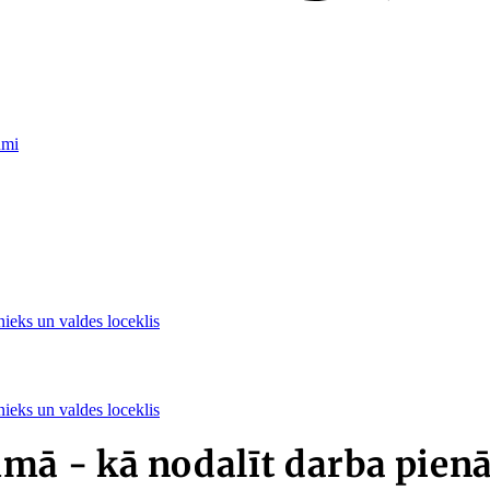
umi
nieks un valdes loceklis
nieks un valdes loceklis
ā - kā nodalīt darba pie