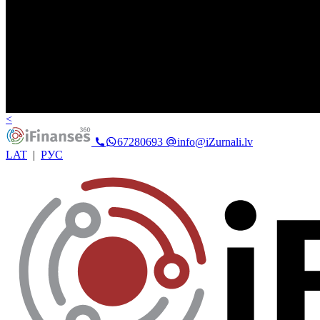
<
67280693
info@iZurnali.lv
LAT
|
РУС