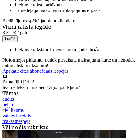
Piekļuve rakstu arhīvam
1x nedēļā jaunāko tēmu apkopojums e-pastā
Piedāvājums spēkā jauniem klientiem
Viena raksta iegāde
3 EUR
/ gab.
Lasīt!
Piekļuve rakstam 1 mēnesi no iegādes brīža
Noformējot pirkumu, netiek piesaistīta maksājumu karte un nenotiek
automātiski maksājumi!
Apskatīt citas abonēšanas iespējas
Pamanīji kļūdu?
Iezīmē tekstu un spied "ziņot par kļūdu".
Tēmas
audits
peļņa
civillikums
valdes loceklis
maksātnespēja
Vēl no šīs rubrikas