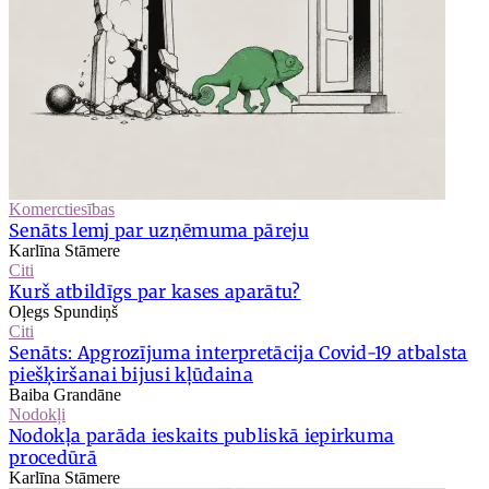
Komerctiesības
Senāts lemj par uzņēmuma pāreju
Karlīna Stāmere
Citi
Kurš atbildīgs par kases aparātu?
Oļegs Spundiņš
Citi
Senāts: Apgrozījuma interpretācija Covid-19 atbalsta
piešķiršanai bijusi kļūdaina
Baiba Grandāne
Nodokļi
Nodokļa parāda ieskaits publiskā iepirkuma
procedūrā
Karlīna Stāmere