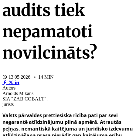
audits tiek
nepamatoti
novilcināts?
13.05.2026. • 14 MIN
Autors
Arnolds Mikāns
SIA "ZAB COBALT",
jurists
Valsts pārvaldes prettiesiska rīcība pati par sevi
negarantē atlīdzinājumu pilnā apmērā. Atrautās
peļņas, nemantiskā kaitējuma un juridisko izdevumu
atlīdzināšana prasa pierādīt gan kaitējuma esību,