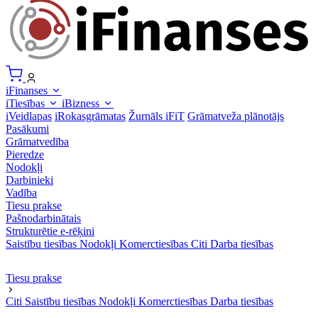
iFinanses
iTiesības
iBizness
iVeidlapas
iRokasgrāmatas
Žurnāls iFiT
Grāmatveža plānotājs
Pasākumi
Grāmatvedība
Pieredze
Nodokļi
Darbinieki
Vadība
Tiesu prakse
Pašnodarbinātais
Strukturētie e-rēķini
Saistību tiesības
Nodokļi
Komerctiesības
Citi
Darba tiesības
Tiesu prakse
Citi
Saistību tiesības
Nodokļi
Komerctiesības
Darba tiesības