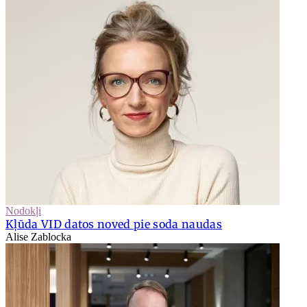
Nodokļi
Kļūda VID datos noved pie soda naudas
Alise Zablocka