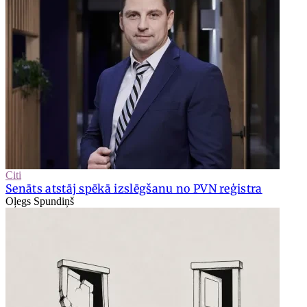
Citi
Senāts atstāj spēkā izslēgšanu no PVN reģistra
Oļegs Spundiņš