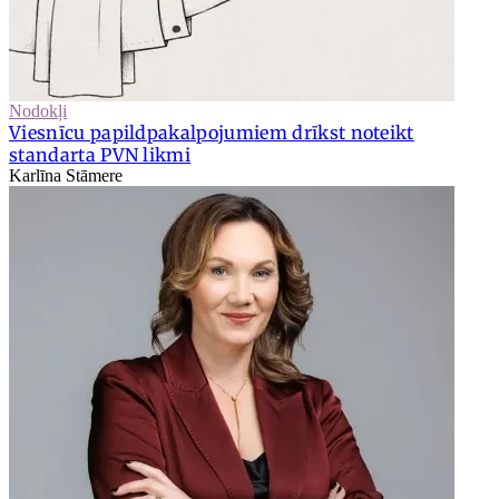
Nodokļi
Viesnīcu papildpakalpojumiem drīkst noteikt
standarta PVN likmi
Karlīna Stāmere