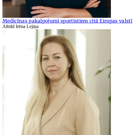
Medicīnas pakalpojumi sportistiem citā Eiropas valstī
Atbild Irēna Lejiņa