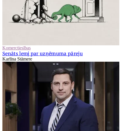
Komerctiesības
Senāts lemj par uzņēmuma pāreju
Karlīna Stāmere