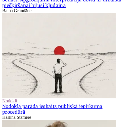
piešķiršanai bijusi kļūdaina
Baiba Grandāne
Nodokļi
Nodokļa parāda ieskaits publiskā iepirkuma
procedūrā
Karlīna Stāmere