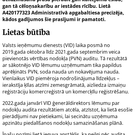
gan tā cēloņsakarību ar iestādes rīcību. Lietā
A420177323 Administratīvā apgabaltiesa precizēja,
kādos gadījumos šie prasījumi ir pamatoti.
Lietas būtība
Valsts ieņēmumu dienests (VID) laika posmā no
2019.gada oktobra līdz 2021.gada septembrim veica
pievienotās vērtības nodokļa (PVN) auditu. Tā rezultātā
ar sākotnējo VID lēmumu uzņēmumam tika papildus
aprēķināts PVN, soda nauda un nokavējuma nauda.
Vienlaikus VID piemēroja nodrošinājuma līdzekļus –
ierakstīja ķīlas atzīmi zemesgrāmatā, aizliedza izmaiņu
reģistrāciju komercreģistrā un komercķīlu reģistrēšanu.
2022.gada janvārī VID ģenerāldirektors lēmumu par
nodokļu audita rezultātiem atcēla, atzīstot, ka lietā esošie
pierādījumi nav pietiekami, lai secinātu uzņēmuma
apzinātu piedalīšanos nodokļu samazināšanas plānā.
Īpašu nozīmi lietā ieguva apstāklis, ka neilgi pēc audita