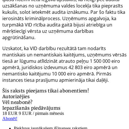
uzsākšanas no uzņēmuma valdes locekļa tika pieprasīts
kukulis, solot ietekmēt audita iznākumu. Par šo faktu tika
ierosināts kriminālprocess. Uzņēmums apgalvoja, ka
turpmākā VID rīcība audita gaitā bijusi atriebīga un
mērķtiecīgi vērsta uz uzņēmuma darbības
apgrūtināšanu.
Uzskatot, ka VID darbību rezultātā tam nodarīts
mantiskais un nemantiskais kaitējums, uzņēmums vērsās
tiesā ar lūgumu atlīdzināt atrauto peļņu 1 500 000 eiro
apmērā, juridiskos izdevumus 42 803 eiro apmērā un
nemantisko kaitējumu 10 000 eiro apmērā. Pirmās
instances tiesa prasījumu apmierināja tikai daļēji.
Šis raksts pieejams tikai abonentiem!
Autorizējies
Vēl neabonē?
Iepazīšanās piedāvājums
18 EUR
9 EUR
/ pirmais mēnesis
Abonēt!
Piekļuve jaunākajiem iFinanses rakstiem