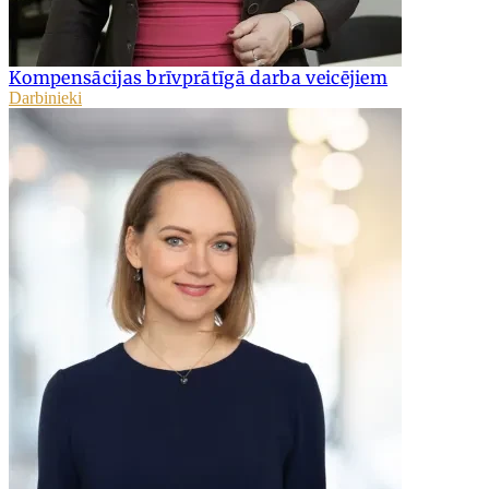
Kompensācijas brīvprātīgā darba veicējiem
Darbinieki