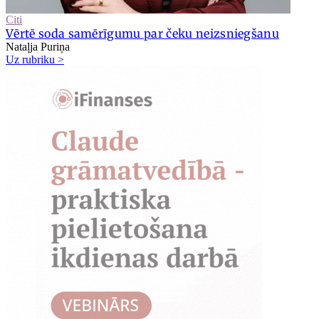
Citi
Vērtē soda samērīgumu par čeku neizsniegšanu
Nataļja Puriņa
Uz rubriku >