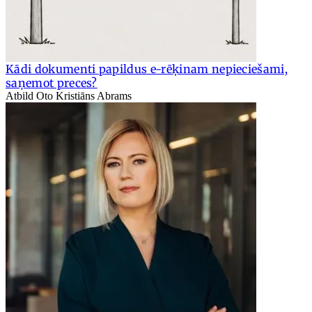
Kādi dokumenti papildus e-rēķinam nepieciešami,
saņemot preces?
Atbild Oto Kristiāns Abrams