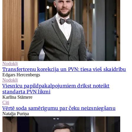
Nodokļi
Transfertcenu korekcija un PVN: tiesa vieš skaidrību
Edgars Hercenbergs
Nodokļi
Viesnīcu papildpakalpojumiem drīkst noteikt
standarta PVN likmi
Karlīna Stāmere
Citi
Vērtē soda samērīgumu par čeku neizsniegšanu
Nataļja Puriņa