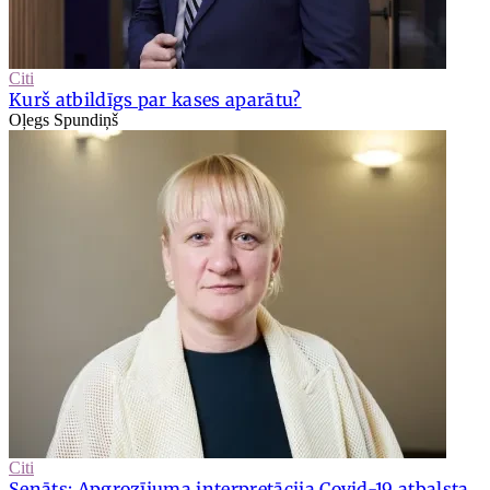
Citi
Kurš atbildīgs par kases aparātu?
Oļegs Spundiņš
Citi
Senāts: Apgrozījuma interpretācija Covid-19 atbalsta