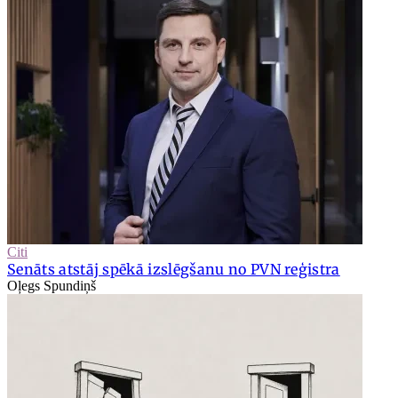
Citi
Senāts atstāj spēkā izslēgšanu no PVN reģistra
Oļegs Spundiņš