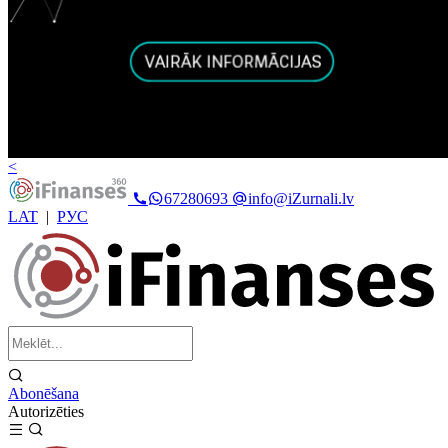
<
67280693
info@iZurnali.lv
LAT
|
РУС
Abonēšana
Autorizēties