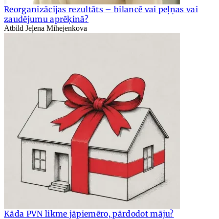
Reorganizācijas rezultāts – bilancē vai peļņas vai
zaudējumu aprēķinā?
Atbild Jeļena Mihejenkova
Kāda PVN likme jāpiemēro, pārdodot māju?