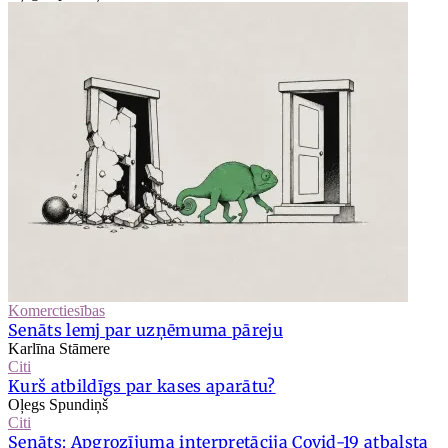
Komerctiesības
Senāts lemj par uzņēmuma pāreju
Karlīna Stāmere
Citi
Kurš atbildīgs par kases aparātu?
Oļegs Spundiņš
Citi
Senāts: Apgrozījuma interpretācija Covid-19 atbalsta