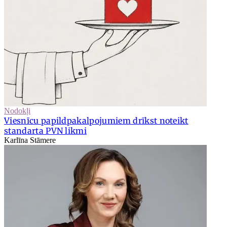
Nodokļi
Viesnīcu papildpakalpojumiem drīkst noteikt
standarta PVN likmi
Karlīna Stāmere