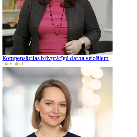
Kompensācijas brīvprātīgā darba veicējiem
Darbinieki