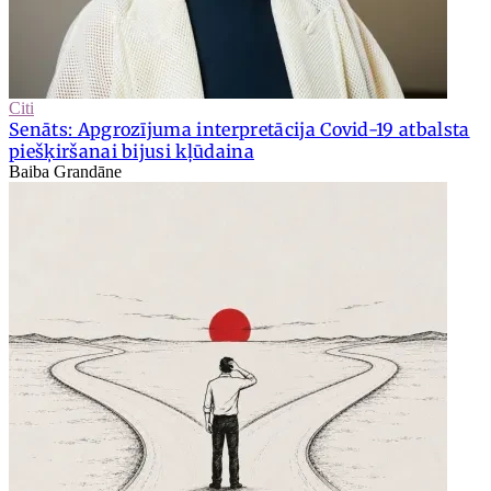
Citi
Senāts: Apgrozījuma interpretācija Covid-19 atbalsta
piešķiršanai bijusi kļūdaina
Baiba Grandāne