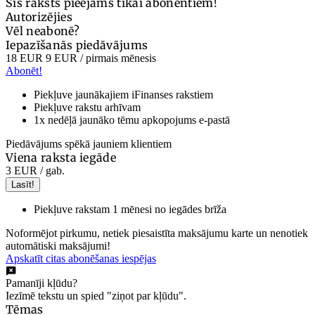
Šis raksts pieejams tikai abonentiem!
Autorizējies
Vēl neabonē?
Iepazīšanās piedāvājums
18 EUR
9 EUR
/ pirmais mēnesis
Abonēt!
Piekļuve jaunākajiem iFinanses rakstiem
Piekļuve rakstu arhīvam
1x nedēļā jaunāko tēmu apkopojums e-pastā
Piedāvājums spēkā jauniem klientiem
Viena raksta iegāde
3 EUR
/ gab.
Lasīt!
Piekļuve rakstam 1 mēnesi no iegādes brīža
Noformējot pirkumu, netiek piesaistīta maksājumu karte un nenotiek
automātiski maksājumi!
Apskatīt citas abonēšanas iespējas
Pamanīji kļūdu?
Iezīmē tekstu un spied "ziņot par kļūdu".
Tēmas