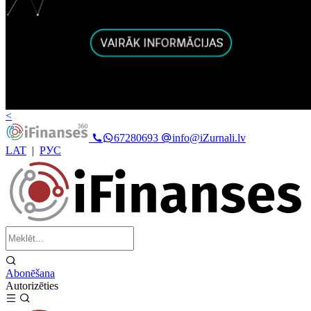
<
67280693
info@iZurnali.lv
LAT
|
РУС
Abonēšana
Autorizēties