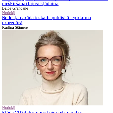
piešķiršanai bijusi kļūdaina
Baiba Grandāne
Nodokļi
Nodokļa parāda ieskaits publiskā iepirkuma
procedūrā
Karlīna Stāmere
Nodokļi
Kļūda VID datos noved pie soda naudas