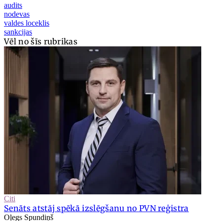
audits
nodevas
valdes loceklis
sankcijas
Vēl no šīs rubrikas
Citi
Senāts atstāj spēkā izslēgšanu no PVN reģistra
Oļegs Spundiņš