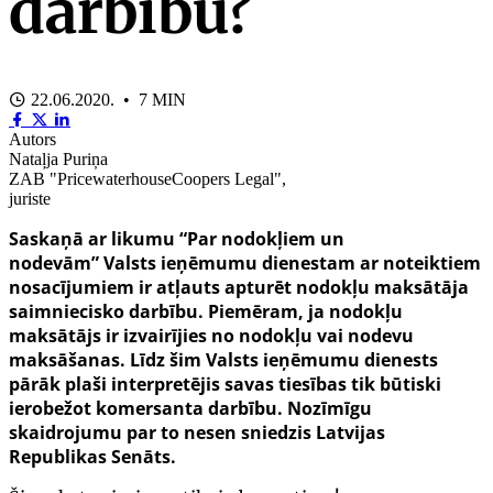
darbību?
22.06.2020. • 7 MIN
Autors
Nataļja Puriņa
ZAB "PricewaterhouseCoopers Legal",
juriste
Saskaņā ar
likumu “Par nodokļiem un
nodevām”
Valsts ieņēmumu dienestam ar noteiktiem
nosacījumiem ir atļauts apturēt nodokļu maksātāja
saimniecisko darbību. Piemēram, ja nodokļu
maksātājs ir izvairījies no nodokļu vai nodevu
maksāšanas. Līdz šim Valsts ieņēmumu dienests
pārāk plaši interpretējis savas tiesības tik būtiski
ierobežot komersanta darbību. Nozīmīgu
skaidrojumu par to nesen sniedzis Latvijas
Republikas Senāts.