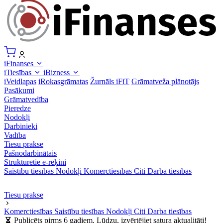
iFinanses
iTiesības
iBizness
iVeidlapas
iRokasgrāmatas
Žurnāls iFiT
Grāmatveža plānotājs
Pasākumi
Grāmatvedība
Pieredze
Nodokļi
Darbinieki
Vadība
Tiesu prakse
Pašnodarbinātais
Strukturētie e-rēķini
Saistību tiesības
Nodokļi
Komerctiesības
Citi
Darba tiesības
Tiesu prakse
Komerctiesības
Saistību tiesības
Nodokļi
Citi
Darba tiesības
Publicēts pirms 6 gadiem. Lūdzu, izvērtējiet satura aktualitāti!