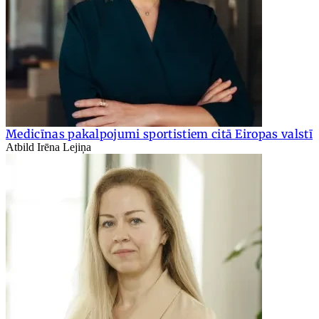
Medicīnas pakalpojumi sportistiem citā Eiropas valstī
Atbild Irēna Lejiņa