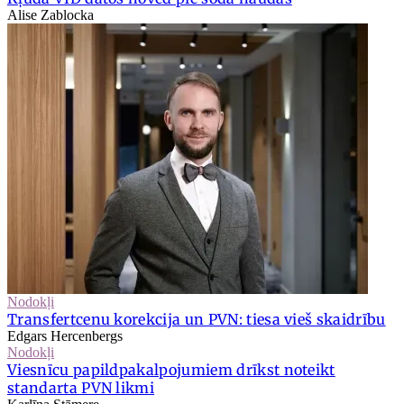
Alise Zablocka
Nodokļi
Transfertcenu korekcija un PVN: tiesa vieš skaidrību
Edgars Hercenbergs
Nodokļi
Viesnīcu papildpakalpojumiem drīkst noteikt
standarta PVN likmi