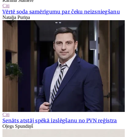
Karlīna Stāmere
Citi
Vērtē soda samērīgumu par čeku neizsniegšanu
Nataļja Puriņa
Citi
Senāts atstāj spēkā izslēgšanu no PVN reģistra
Oļegs Spundiņš