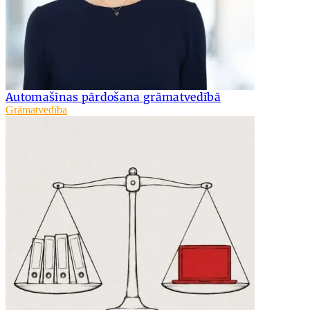
Automašīnas pārdošana grāmatvedībā
Grāmatvedība