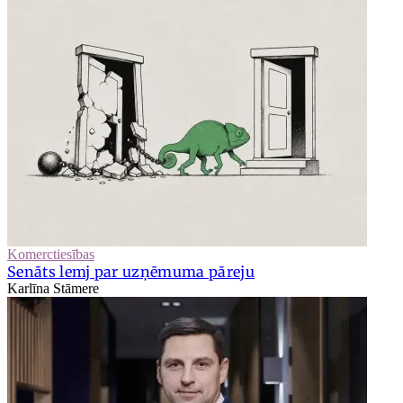
Komerctiesības
Senāts lemj par uzņēmuma pāreju
Karlīna Stāmere