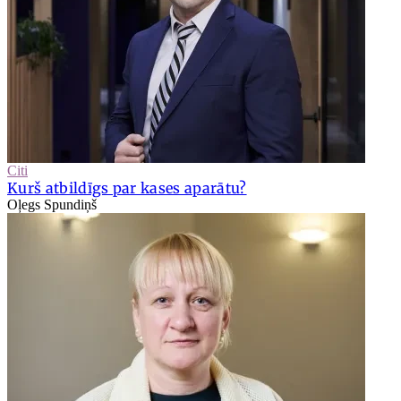
Citi
Kurš atbildīgs par kases aparātu?
Oļegs Spundiņš