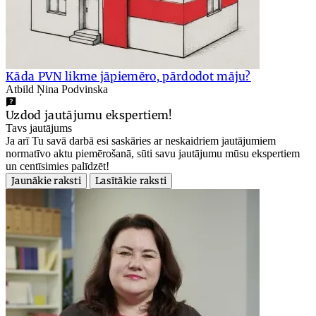
Kāda PVN likme jāpiemēro, pārdodot māju?
Atbild Ņina Podvinska
Uzdod jautājumu ekspertiem!
Tavs jautājums
Ja arī Tu savā darbā esi saskāries ar neskaidriem jautājumiem
normatīvo aktu piemērošanā, sūti savu jautājumu mūsu ekspertiem
un centīsimies palīdzēt!
Jaunākie raksti
Lasītākie raksti