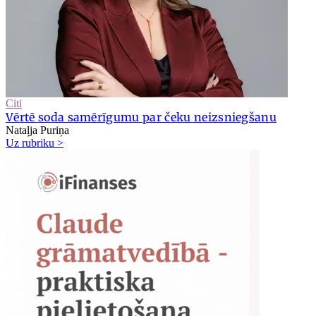
Citi
Vērtē soda samērīgumu par čeku neizsniegšanu
Nataļja Puriņa
Uz rubriku >