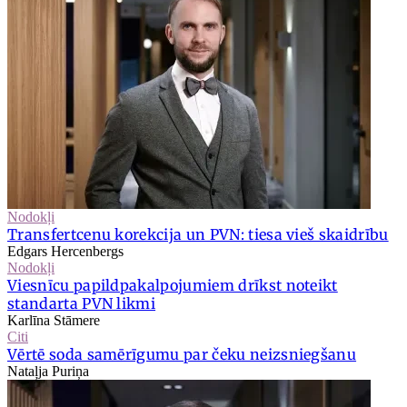
Nodokļi
Transfertcenu korekcija un PVN: tiesa vieš skaidrību
Edgars Hercenbergs
Nodokļi
Viesnīcu papildpakalpojumiem drīkst noteikt
standarta PVN likmi
Karlīna Stāmere
Citi
Vērtē soda samērīgumu par čeku neizsniegšanu
Nataļja Puriņa