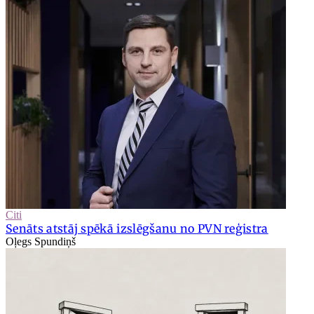
Citi
Senāts atstāj spēkā izslēgšanu no PVN reģistra
Oļegs Spundiņš