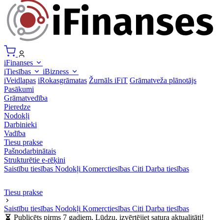
iFinanses
iTiesības
iBizness
iVeidlapas
iRokasgrāmatas
Žurnāls iFiT
Grāmatveža plānotājs
Pasākumi
Grāmatvedība
Pieredze
Nodokļi
Darbinieki
Vadība
Tiesu prakse
Pašnodarbinātais
Strukturētie e-rēķini
Saistību tiesības
Nodokļi
Komerctiesības
Citi
Darba tiesības
Tiesu prakse
Saistību tiesības
Nodokļi
Komerctiesības
Citi
Darba tiesības
Publicēts pirms 7 gadiem. Lūdzu, izvērtējiet satura aktualitāti!