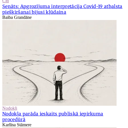
Citi
Senāts: Apgrozījuma interpretācija Covid-19 atbalsta
piešķiršanai bijusi kļūdaina
Baiba Grandāne
Nodokļi
Nodokļa parāda ieskaits publiskā iepirkuma
procedūrā
Karlīna Stāmere