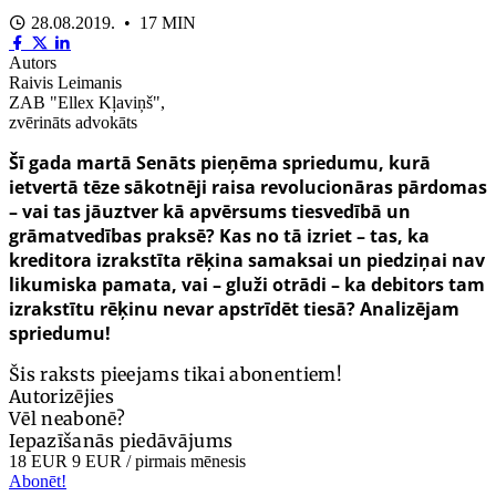
28.08.2019. • 17 MIN
Autors
Raivis Leimanis
ZAB "Ellex Kļaviņš",
zvērināts advokāts
Šī gada martā Senāts pieņēma spriedumu, kurā
ietvertā tēze sākotnēji raisa revolucionāras pārdomas
– vai tas jāuztver kā apvērsums tiesvedībā un
grāmatvedības praksē? Kas no tā izriet – tas, ka
kreditora izrakstīta rēķina samaksai un piedziņai nav
likumiska pamata, vai – gluži otrādi – ka debitors tam
izrakstītu rēķinu nevar apstrīdēt tiesā? Analizējam
spriedumu!
Šis raksts pieejams tikai abonentiem!
Autorizējies
Vēl neabonē?
Iepazīšanās piedāvājums
18 EUR
9 EUR
/ pirmais mēnesis
Abonēt!