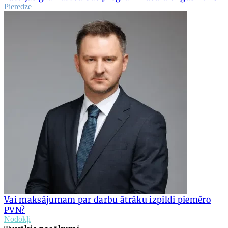
Pieredze
Vai maksājumam par darbu ātrāku izpildi piemēro
PVN?
Nodokļi