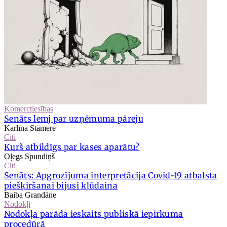
Komerctiesības
Senāts lemj par uzņēmuma pāreju
Karlīna Stāmere
Citi
Kurš atbildīgs par kases aparātu?
Oļegs Spundiņš
Citi
Senāts: Apgrozījuma interpretācija Covid-19 atbalsta
piešķiršanai bijusi kļūdaina
Baiba Grandāne
Nodokļi
Nodokļa parāda ieskaits publiskā iepirkuma
procedūrā