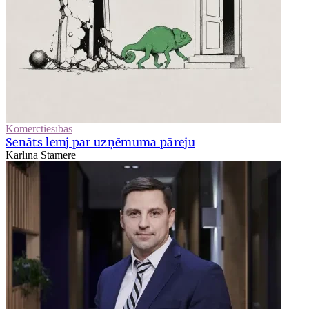
Komerctiesības
Senāts lemj par uzņēmuma pāreju
Karlīna Stāmere