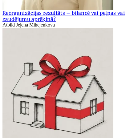
Reorganizācijas rezultāts – bilancē vai peļņas vai
zaudējumu aprēķinā?
Atbild Jeļena Mihejenkova