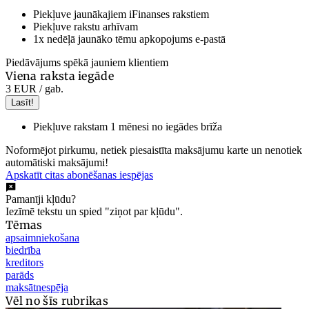
Piekļuve jaunākajiem iFinanses rakstiem
Piekļuve rakstu arhīvam
1x nedēļā jaunāko tēmu apkopojums e-pastā
Piedāvājums spēkā jauniem klientiem
Viena raksta iegāde
3 EUR
/ gab.
Lasīt!
Piekļuve rakstam 1 mēnesi no iegādes brīža
Noformējot pirkumu, netiek piesaistīta maksājumu karte un nenotiek
automātiski maksājumi!
Apskatīt citas abonēšanas iespējas
Pamanīji kļūdu?
Iezīmē tekstu un spied "ziņot par kļūdu".
Tēmas
apsaimniekošana
biedrība
kreditors
parāds
maksātnespēja
Vēl no šīs rubrikas