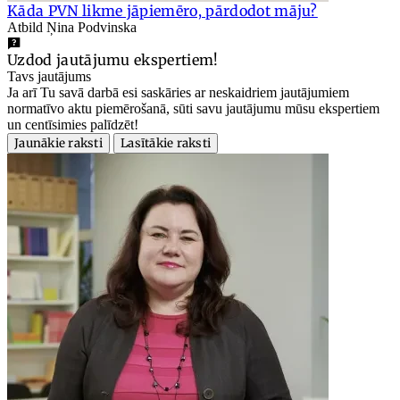
Kāda PVN likme jāpiemēro, pārdodot māju?
Atbild Ņina Podvinska
Uzdod jautājumu ekspertiem!
Tavs jautājums
Ja arī Tu savā darbā esi saskāries ar neskaidriem jautājumiem
normatīvo aktu piemērošanā, sūti savu jautājumu mūsu ekspertiem
un centīsimies palīdzēt!
Jaunākie raksti
Lasītākie raksti