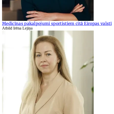
Medicīnas pakalpojumi sportistiem citā Eiropas valstī
Atbild Irēna Lejiņa