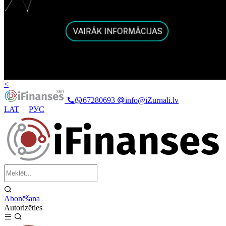
<
67280693
info@iZurnali.lv
LAT
|
РУС
Abonēšana
Autorizēties