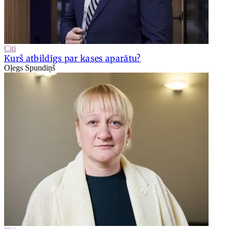
Citi
Kurš atbildīgs par kases aparātu?
Oļegs Spundiņš