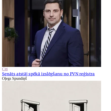
Citi
Senāts atstāj spēkā izslēgšanu no PVN reģistra
Oļegs Spundiņš