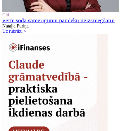
Citi
Vērtē soda samērīgumu par čeku neizsniegšanu
Nataļja Puriņa
Uz rubriku >