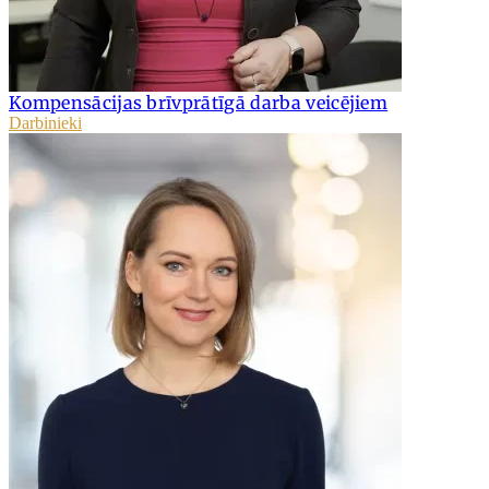
Kompensācijas brīvprātīgā darba veicējiem
Darbinieki