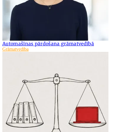
Automašīnas pārdošana grāmatvedībā
Grāmatvedība