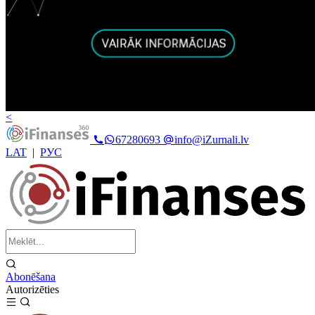
<
67280693
info@iZurnali.lv
LAT
|
РУС
Abonēšana
Autorizēties