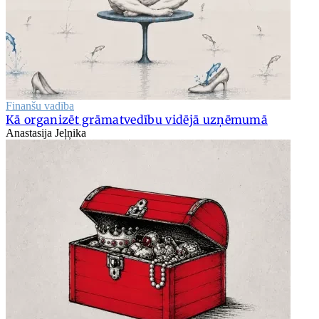
Finanšu vadība
Kā organizēt grāmatvedību vidējā uzņēmumā
Anastasija Jeļņika