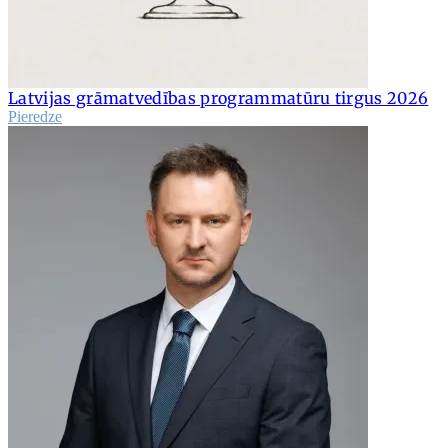
Latvijas grāmatvedības programmatūru tirgus 2026
Pieredze