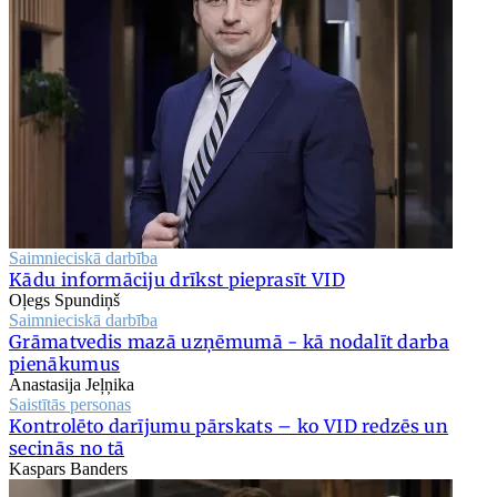
Saimnieciskā darbība
Kādu informāciju drīkst pieprasīt VID
Oļegs Spundiņš
Saimnieciskā darbība
Grāmatvedis mazā uzņēmumā - kā nodalīt darba
pienākumus
Anastasija Jeļņika
Saistītās personas
Kontrolēto darījumu pārskats – ko VID redzēs un
secinās no tā
Kaspars Banders