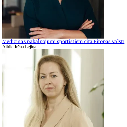
Medicīnas pakalpojumi sportistiem citā Eiropas valstī
Atbild Irēna Lejiņa