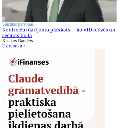
Saistītās personas
Kontrolēto darījumu pārskats – ko VID redzēs un
secinās no tā
Kaspars Banders
Uz rubriku >