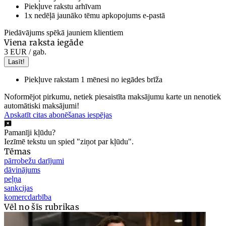
Piekļuve rakstu arhīvam
1x nedēļā jaunāko tēmu apkopojums e-pastā
Piedāvājums spēkā jauniem klientiem
Viena raksta iegāde
3 EUR
/ gab.
Lasīt!
Piekļuve rakstam 1 mēnesi no iegādes brīža
Noformējot pirkumu, netiek piesaistīta maksājumu karte un nenotiek
automātiski maksājumi!
Apskatīt citas abonēšanas iespējas
Pamanīji kļūdu?
Iezīmē tekstu un spied "ziņot par kļūdu".
Tēmas
pārrobežu darījumi
dāvinājums
peļņa
sankcijas
komercdarbība
Vēl no šīs rubrikas