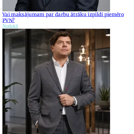
Vai maksājumam par darbu ātrāku izpildi piemēro
PVN?
Nodokļi