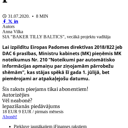
31.07.2020. • 8 MIN
Autors
Anna Vilka
SIA "BAKER TILLY BALTICS", vecākā projektu vadītāja
Lai izpildītu Eiropas Padomes direktīvas 2018/822 jeb
DAC 6 prasības, Ministru kabinets (MK) pieņēmis
MK
noteikumus Nr. 210
“Noteikumi par automātisko
informācijas apmaiņu par ziņojamām pārrobežu
shēmām”, kas stājas spēkā šī gada 1. jūlijā, bet
piemērojami ar atpakaļejošu datumu.
Šis raksts pieejams tikai abonentiem!
Autorizējies
Vēl neabonē?
Iepazīšanās piedāvājums
18 EUR
9 EUR
/ pirmais mēnesis
Abonēt!
Piekļuve jaunākajiem iFinanses rakstiem