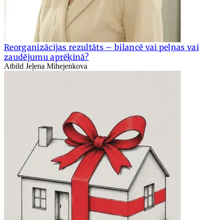
Reorganizācijas rezultāts – bilancē vai peļņas vai
zaudējumu aprēķinā?
Atbild Jeļena Mihejenkova