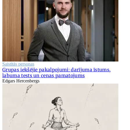
Saistītās personas
Grupas iekšējie pakalpojumi: darījuma īstums,
labuma tests un cenas pamatojums
Edgars Hercenbergs