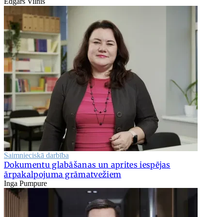
Edgars Vilnis
Saimnieciskā darbība
Dokumentu glabāšanas un aprites iespējas
ārpakalpojuma grāmatvežiem
Inga Pumpure