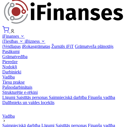
iFinanses
iTiesības
iBizness
iVeidlapas
iRokasgrāmatas
Žurnāls iFiT
Grāmatveža plānotājs
Pasākumi
Grāmatvedība
Pieredze
Nodokļi
Darbinieki
Vadība
Tiesu prakse
Pašnodarbinātais
Strukturētie e-rēķini
Līgumi
Saistītās personas
Saimnieciskā darbība
Finanšu vadība
Dalībnieks un valdes loceklis
Vadība
Saimnieciskā darbība
Līgumi
Saistītās personas
Finanšu vadība