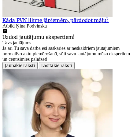
Kāda PVN likme jāpiemēro, pārdodot māju?
Atbild Ņina Podvinska
Uzdod jautājumu ekspertiem!
Tavs jautājums
Ja arī Tu savā darbā esi saskāries ar neskaidriem jautājumiem
normatīvo aktu piemērošanā, sūti savu jautājumu mūsu ekspertiem
un centīsimies palīdzēt!
Jaunākie raksti
Lasītākie raksti