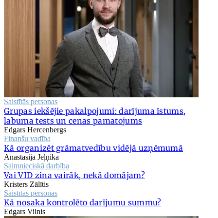
Saistītās personas
Grupas iekšējie pakalpojumi: darījuma īstums,
labuma tests un cenas pamatojums
Edgars Hercenbergs
Finanšu vadība
Kā organizēt grāmatvedību vidējā uzņēmumā
Anastasija Jeļņika
Saimnieciskā darbība
Vai VID zina vairāk, nekā domājam?
Kristers Zālītis
Saistītās personas
Kā nosaka kontrolēto darījumu summu?
Edgars Vilnis