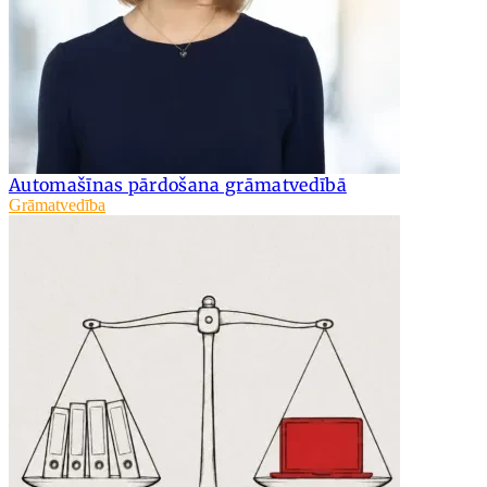
Automašīnas pārdošana grāmatvedībā
Grāmatvedība