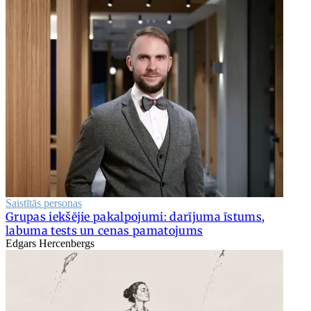
Saistītās personas
Grupas iekšējie pakalpojumi: darījuma īstums,
labuma tests un cenas pamatojums
Edgars Hercenbergs