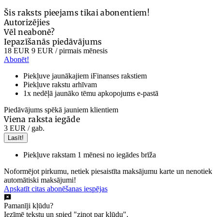
Šis raksts pieejams tikai abonentiem!
Autorizējies
Vēl neabonē?
Iepazīšanās piedāvājums
18 EUR
9 EUR
/ pirmais mēnesis
Abonēt!
Piekļuve jaunākajiem iFinanses rakstiem
Piekļuve rakstu arhīvam
1x nedēļā jaunāko tēmu apkopojums e-pastā
Piedāvājums spēkā jauniem klientiem
Viena raksta iegāde
3 EUR
/ gab.
Lasīt!
Piekļuve rakstam 1 mēnesi no iegādes brīža
Noformējot pirkumu, netiek piesaistīta maksājumu karte un nenotiek
automātiski maksājumi!
Apskatīt citas abonēšanas iespējas
Pamanīji kļūdu?
Iezīmē tekstu un spied "ziņot par kļūdu".