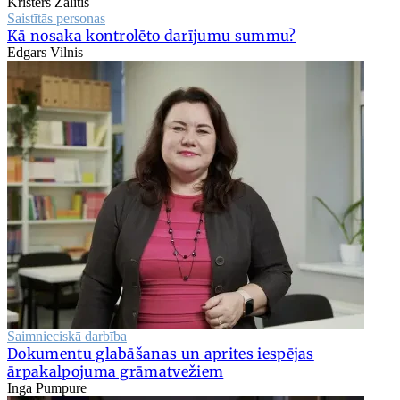
Kristers Zālītis
Saistītās personas
Kā nosaka kontrolēto darījumu summu?
Edgars Vilnis
Saimnieciskā darbība
Dokumentu glabāšanas un aprites iespējas
ārpakalpojuma grāmatvežiem
Inga Pumpure