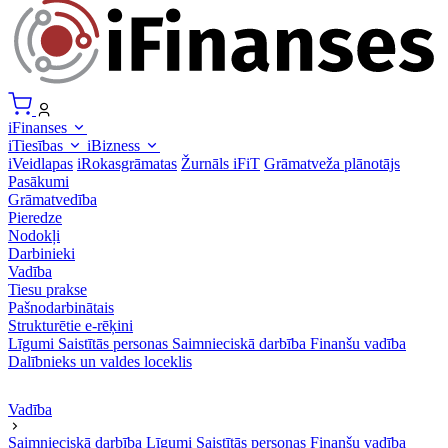
iFinanses
iTiesības
iBizness
iVeidlapas
iRokasgrāmatas
Žurnāls iFiT
Grāmatveža plānotājs
Pasākumi
Grāmatvedība
Pieredze
Nodokļi
Darbinieki
Vadība
Tiesu prakse
Pašnodarbinātais
Strukturētie e-rēķini
Līgumi
Saistītās personas
Saimnieciskā darbība
Finanšu vadība
Dalībnieks un valdes loceklis
Vadība
Saimnieciskā darbība
Līgumi
Saistītās personas
Finanšu vadība