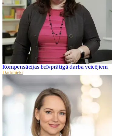
Kompensācijas brīvprātīgā darba veicējiem
Darbinieki