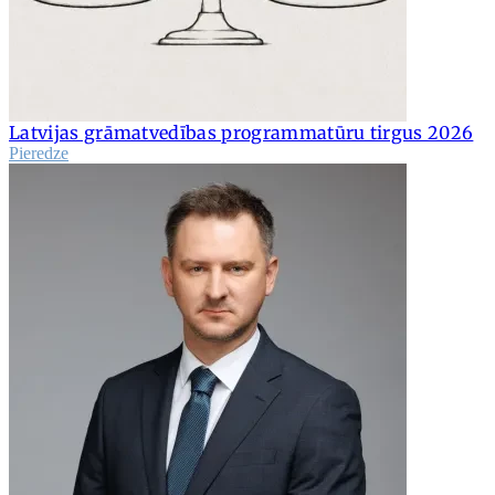
Latvijas grāmatvedības programmatūru tirgus 2026
Pieredze