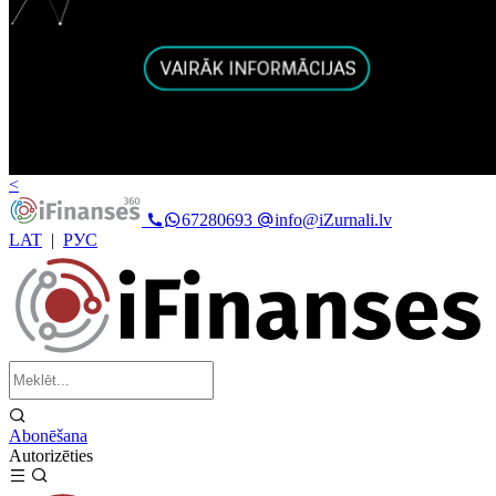
<
67280693
info@iZurnali.lv
LAT
|
РУС
Abonēšana
Autorizēties