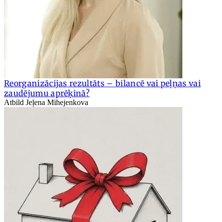
Reorganizācijas rezultāts – bilancē vai peļņas vai
zaudējumu aprēķinā?
Atbild Jeļena Mihejenkova