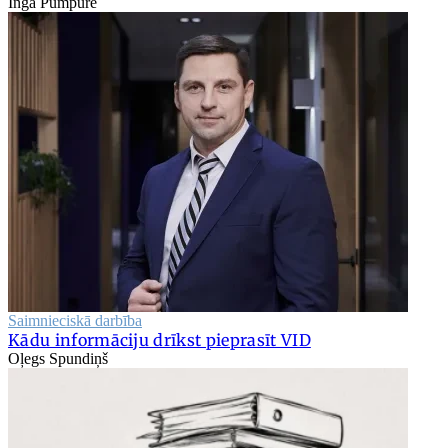
Inga Pumpure
Saimnieciskā darbība
Kādu informāciju drīkst pieprasīt VID
Oļegs Spundiņš