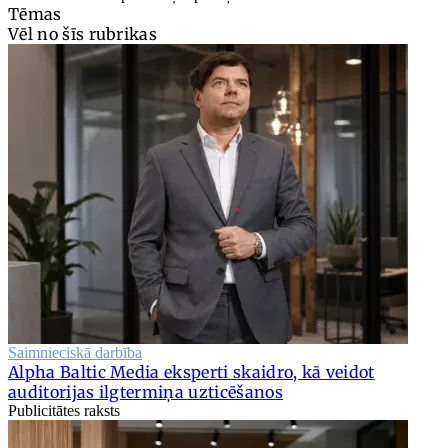
Tēmas
Vēl no šīs rubrikas
Saimnieciskā darbība
Alpha Baltic Media eksperti skaidro, kā veidot
auditorijas ilgtermiņa uzticēšanos
Publicitātes raksts