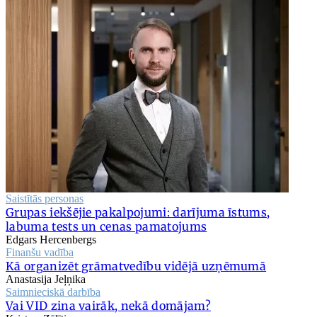
Saistītās personas
Grupas iekšējie pakalpojumi: darījuma īstums,
labuma tests un cenas pamatojums
Edgars Hercenbergs
Finanšu vadība
Kā organizēt grāmatvedību vidējā uzņēmumā
Anastasija Jeļņika
Saimnieciskā darbība
Vai VID zina vairāk, nekā domājam?