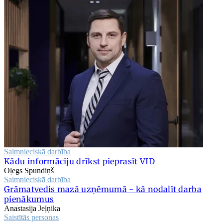
Saimnieciskā darbība
Kādu informāciju drīkst pieprasīt VID
Oļegs Spundiņš
Saimnieciskā darbība
Grāmatvedis mazā uzņēmumā - kā nodalīt darba
pienākumus
Anastasija Jeļņika
Saistītās personas