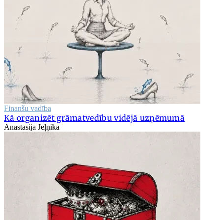
Finanšu vadība
Kā organizēt grāmatvedību vidējā uzņēmumā
Anastasija Jeļņika