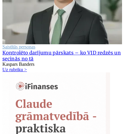
Saistītās personas
Kontrolēto darījumu pārskats – ko VID redzēs un
secinās no tā
Kaspars Banders
Uz rubriku >