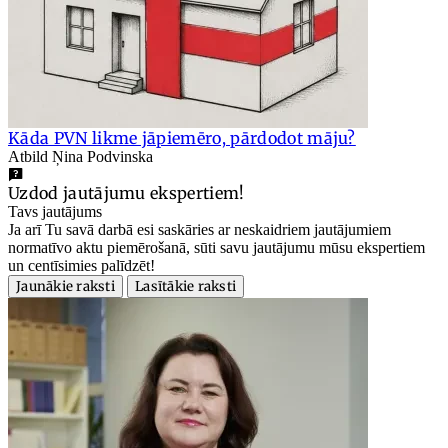
Kāda PVN likme jāpiemēro, pārdodot māju?
Atbild Ņina Podvinska
Uzdod jautājumu ekspertiem!
Tavs jautājums
Ja arī Tu savā darbā esi saskāries ar neskaidriem jautājumiem
normatīvo aktu piemērošanā, sūti savu jautājumu mūsu ekspertiem
un centīsimies palīdzēt!
Jaunākie raksti
Lasītākie raksti