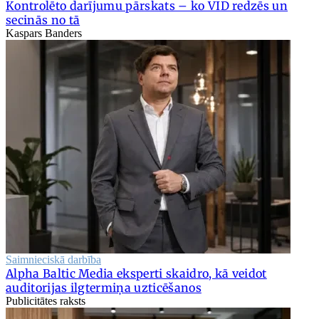
Kontrolēto darījumu pārskats – ko VID redzēs un
secinās no tā
Kaspars Banders
Saimnieciskā darbība
Alpha Baltic Media eksperti skaidro, kā veidot
auditorijas ilgtermiņa uzticēšanos
Publicitātes raksts