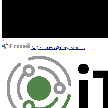
<
67280693
info@iZurnali.lv