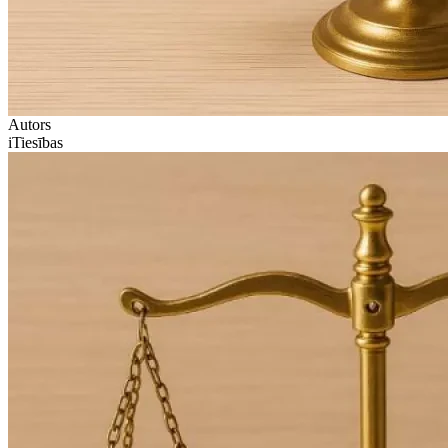
Autors
iTiesības