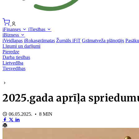
iFinanses
iTiesības
iBizness
iVeidlapas
iRokasgrāmatas
Žurnāls iFiT
Grāmatveža plānotājs
Pasāk
Līgumi un darījumi
Pieredze
Darba tiesības
Lietvedība
Tiesvedības
2025.gada aprīļa spriedumu
06.05.2025. • 8 MIN