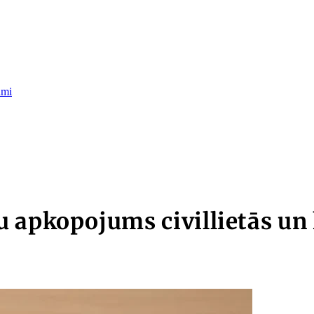
umi
 apkopojums civillietās un 