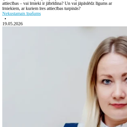
attiecības – vai īrnieki ir jābrīdina? Un vai jāpāslēdz līgums ar
īrniekiem, ar kuriem īres attiecības turpinās?
Nekustamais īpašums
•
19.05.2026