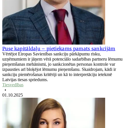
Puse kapitāldaļu – pietiekams pamats sankcijām
Vērtējot Eiropas Savienības sankciju pārkāpumu risku,
uzņēmumiem ir jāņem vērā potenciālo sadarbības partneru lēmumu
pieņemšanas mehānismi, jo sankcionētas personas kontrole var
izpausties arī bloķējot lēmumu pieņemšanu. Skaidrojam, kādi ir
sankciju piemērošanas kritēriji un kā to interpretāciju ietekmē
Latvijas tiesas spriedums.
Tiesvedības
•
01.10.2025