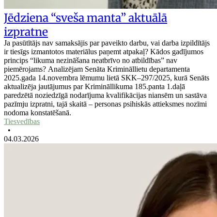
Jēdziena “sveša manta” aktuālā
izpratne
Ja pasūtītājs nav samaksājis par paveikto darbu, vai darba izpildītājs
ir tiesīgs izmantotos materiālus paņemt atpakaļ? Kādos gadījumos
princips “likuma nezināšana neatbrīvo no atbildības” nav
piemērojams? Analizējam Senāta Krimināllietu departamenta
2025.gada 14.novembra lēmumu lietā SKK–297/2025, kurā Senāts
aktualizēja jautājumus par Krimināllikuma 185.panta 1.daļā
paredzētā noziedzīgā nodarījuma kvalifikācijas niansēm un sastāva
pazīmju izpratni, tajā skaitā – personas psihiskās attieksmes nozīmi
nodoma konstatēšanā.
Tiesvedības
•
04.03.2026