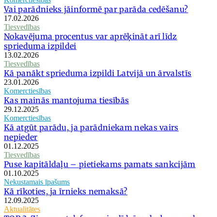
Vai parādnieks jāinformē par parāda cedēšanu?
17.02.2026
Tiesvedības
Nokavējuma procentus var aprēķināt arī līdz
sprieduma izpildei
13.02.2026
Tiesvedības
Kā panākt sprieduma izpildi Latvijā un ārvalstīs
23.01.2026
Komerctiesības
Kas mainās mantojuma tiesībās
29.12.2025
Komerctiesības
Kā atgūt parādu, ja parādniekam nekas vairs
nepieder
01.12.2025
Tiesvedības
Puse kapitāldaļu – pietiekams pamats sankcijām
01.10.2025
Nekustamais īpašums
Kā rīkoties, ja īrnieks nemaksā?
12.09.2025
Aktualitātes