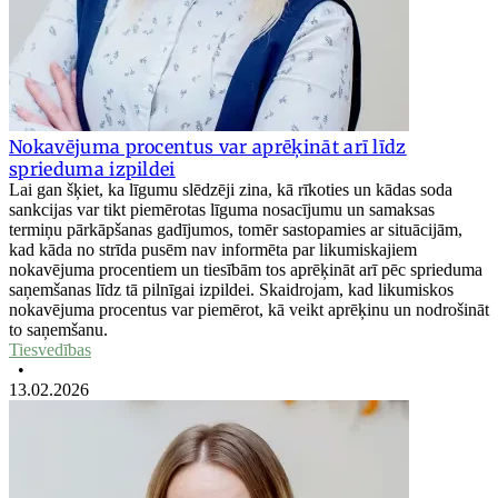
Nokavējuma procentus var aprēķināt arī līdz
sprieduma izpildei
Lai gan šķiet, ka līgumu slēdzēji zina, kā rīkoties un kādas soda
sankcijas var tikt piemērotas līguma nosacījumu un samaksas
termiņu pārkāpšanas gadījumos, tomēr sastopamies ar situācijām,
kad kāda no strīda pusēm nav informēta par likumiskajiem
nokavējuma procentiem un tiesībām tos aprēķināt arī pēc sprieduma
saņemšanas līdz tā pilnīgai izpildei. Skaidrojam, kad likumiskos
nokavējuma procentus var piemērot, kā veikt aprēķinu un nodrošināt
to saņemšanu.
Tiesvedības
•
13.02.2026