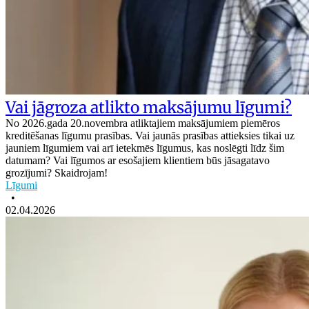
Vai jāgroza atlikto maksājumu līgumi?
No 2026.gada 20.novembra atliktajiem maksājumiem piemēros
kreditēšanas līgumu prasības. Vai jaunās prasības attieksies tikai uz
jauniem līgumiem vai arī ietekmēs līgumus, kas noslēgti līdz šim
datumam? Vai līgumos ar esošajiem klientiem būs jāsagatavo
grozījumi? Skaidrojam!
Līgumi
•
02.04.2026