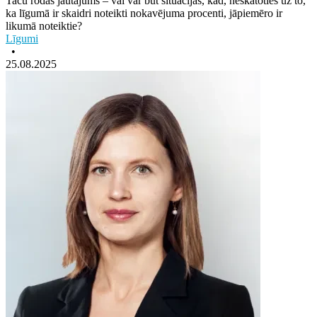
Taču rodas jautājums – vai var būt situācijas, kad, neskatoties uz to,
ka līgumā ir skaidri noteikti nokavējuma procenti, jāpiemēro ir
likumā noteiktie?
Līgumi
•
25.08.2025