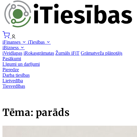
iFinanses
iTiesības
iBizness
iVeidlapas
iRokasgrāmatas
Žurnāls iFiT
Grāmatveža plānotājs
Pasākumi
Līgumi un darījumi
Pieredze
Darba tiesības
Lietvedība
Tiesvedības
Tēma: parāds