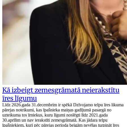
Kā izbeigt zemesgrāmatā neierakstītu
īres līgumu
Līdz 2026.gada 31.decembrim ir spēkā Dzīvojamo telpu īres likuma
pārejas noteikumi, kas īpašnieka maiņas gadījumā pasargā no
uzteikuma tos īrniekus, kuru līgumi noslēgti līdz 2021.gada
30.aprīlim un nav ierakstīti zemesgrāmatā. Kas jādara telpu
īpašniekiem, kuri pēc pārejas perioda beigām nevēlas turpināt īres