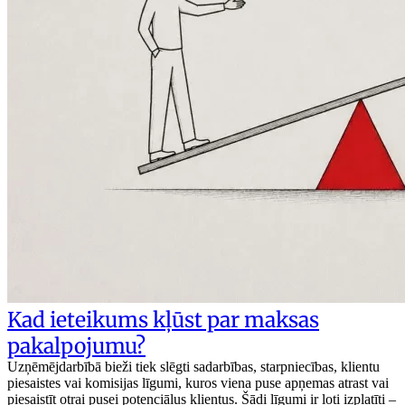
Kad ieteikums kļūst par maksas
pakalpojumu?
Uzņēmējdarbībā bieži tiek slēgti sadarbības, starpniecības, klientu
piesaistes vai komisijas līgumi, kuros viena puse apņemas atrast vai
piesaistīt otrai pusei potenciālus klientus. Šādi līgumi ir ļoti izplatīti –