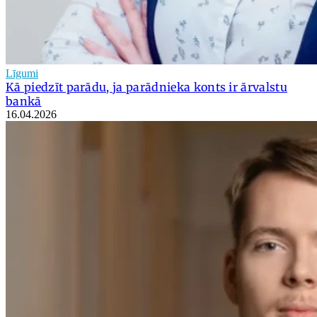
Līgumi
Kā piedzīt parādu, ja parādnieka konts ir ārvalstu
bankā
16.04.2026