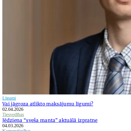
Līgumi
Vai jāgroza atlikto maksājumu līgumi?
02.04.2026
Tiesvedības
Jēdziena “sveša manta” aktuālā izpratne
04.03.2026
Komerctiesības