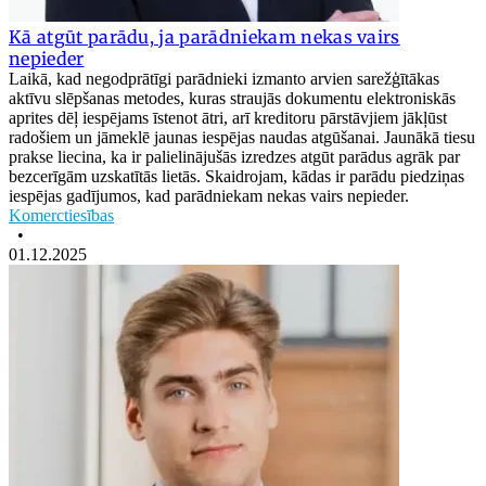
Kā atgūt parādu, ja parādniekam nekas vairs
nepieder
Laikā, kad negodprātīgi parādnieki izmanto arvien sarežģītākas
aktīvu slēpšanas metodes, kuras straujās dokumentu elektroniskās
aprites dēļ iespējams īstenot ātri, arī kreditoru pārstāvjiem jākļūst
radošiem un jāmeklē jaunas iespējas naudas atgūšanai. Jaunākā tiesu
prakse liecina, ka ir palielinājušās izredzes atgūt parādus agrāk par
bezcerīgām uzskatītās lietās. Skaidrojam, kādas ir parādu piedziņas
iespējas gadījumos, kad parādniekam nekas vairs nepieder.
Komerctiesības
•
01.12.2025