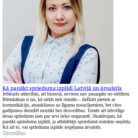
Kā panākt sprieduma izpildi Latvijā un ārvalstīs
Jebkurās attiecībās, arī biznesā, neviens nav pasargāts no strīdiem.
Būtiskākais ir tas, kā strīds tiek risināts – dažkārt pietiek ar
komunikāciju, atsaukšanos uz līguma nosacījumiem, bet citos
gadījumos diemžēl neiztikt bez tiesvedības. Tomēr arī labvēlīgs
tiesas spriedums pats par sevi neko negarantē. Skaidrojam, kā
panākt sprieduma izpildi, ja atbildētājs spriedumā noteikto nepilda.
Kā arī to, vai sprieduma izpilde iespējama ārvalstīs.
Tiesvedības