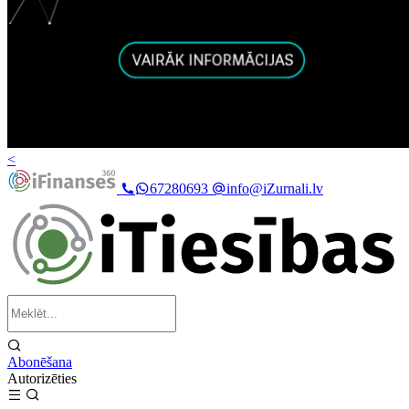
<
67280693
info@iZurnali.lv
Abonēšana
Autorizēties