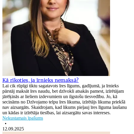
Kā rīkoties, ja īrnieks nemaksā?
Lai cik rūpīgi tiktu sagatavots īres līgums, gadījumā, ja īrnieks
pārstāj maksāt īres naudu, bet dzīvokli atsakās pamest, izīrētājam
jārēķinās ar lieliem izdevumiem un ilgstošu tiesvedību. Jo, kā
secināms no Dzīvojamo telpu īres likuma, izīrētājs likuma priekšā
nav aizsargāts. Skaidrojam, kad likums pieļauj īres līguma laušanu
un kādas ir izīrētāja tiesības, lai aizsargātu savas intereses.
Nekustamais īpašums
•
12.09.2025