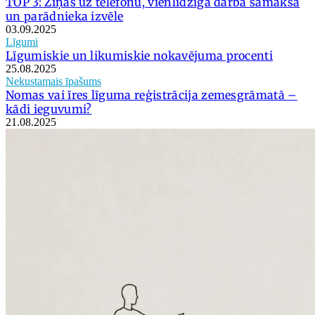
TOP 3: Ziņas uz telefonu, vienlīdzīga darba samaksa
un parādnieka izvēle
03.09.2025
Līgumi
Līgumiskie un likumiskie nokavējuma procenti
25.08.2025
Nekustamais īpašums
Nomas vai īres līguma reģistrācija zemesgrāmatā –
kādi ieguvumi?
21.08.2025