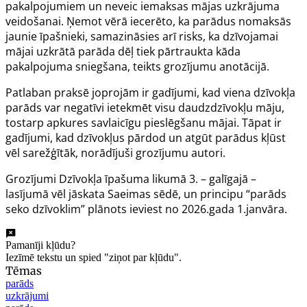
pakalpojumiem un neveic iemaksas mājas uzkrājuma
veidošanai. Ņemot vērā iecerēto, ka parādus nomaksās
jaunie īpašnieki, samazināsies arī risks, ka dzīvojamai
mājai uzkrātā parāda dēļ tiek pārtraukta kāda
pakalpojuma sniegšana, teikts grozījumu anotācijā.
Patlaban praksē joprojām ir gadījumi, kad viena dzīvokļa
parāds var negatīvi ietekmēt visu daudzdzīvokļu māju,
tostarp apkures savlaicīgu pieslēgšanu mājai. Tāpat ir
gadījumi, kad dzīvokļus pārdod un atgūt parādus kļūst
vēl sarežģītāk, norādījuši grozījumu autori.
Grozījumi
Dzīvokļa īpašuma likumā
3. – galīgajā –
lasījumā vēl jāskata Saeimas sēdē, un principu “parāds
seko dzīvoklim” plānots ieviest no 2026.gada 1.janvāra.
Pamanīji kļūdu?
Iezīmē tekstu un spied "ziņot par kļūdu".
Tēmas
parāds
uzkrājumi