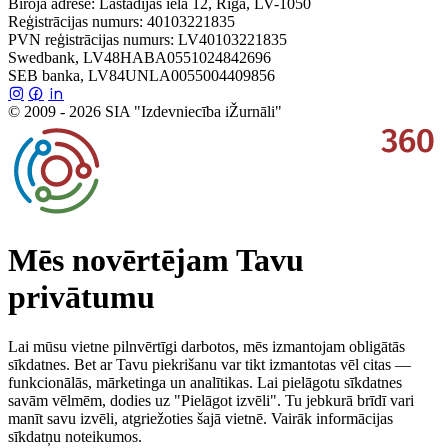
Biroja adrese: Lastādijas iela 12, Rīga, LV-1050
Reģistrācijas numurs: 40103221835
PVN reģistrācijas numurs: LV40103221835
Swedbank, LV48HABA0551024842696
SEB banka, LV84UNLA0055004409856
© 2009 - 2026 SIA "Izdevniecība iŽurnāli"
Mēs novērtējam Tavu
privātumu
Lai mūsu vietne pilnvērtīgi darbotos, mēs izmantojam obligātās
sīkdatnes. Bet ar Tavu piekrišanu var tikt izmantotas vēl citas —
funkcionālās, mārketinga un analītikas. Lai pielāgotu sīkdatnes
savām vēlmēm, dodies uz "Pielāgot izvēli". Tu jebkurā brīdī vari
manīt savu izvēli, atgriežoties šajā vietnē. Vairāk informācijas
sīkdatņu noteikumos.