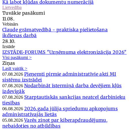
Kā labot kļūdas dokumentu numerācijā
Lietvedība
Tuvākie pasākumi
11.08.
Vebinārs
Claude grāmatvedībā - praktiska pielietošana
ikdienas darbā
28.10.
Izstāde
IZSTĀDE-FORUMS "Uzņēmuma elektronizācija 2026"
Visi pasākumi >
Ziņas
Lasīt vairāk >
Pieņemti pirmie administratīvie akti MI
07.08.2026
sistēmu izstrādei
Nodarbināt īstermiņā darba devējiem kļūs
07.08.2026
izdevīgāk
Starptautiskās sankcijas neatceļ darbinieku
07.08.2026
tiesības
2026.gada jūlija spriedumu apkopojums
06.08.2026
administratīvajās lietās
Varēs ziņot par kiberapdraudējumu,
05.08.2026
nebaidoties no atbildības