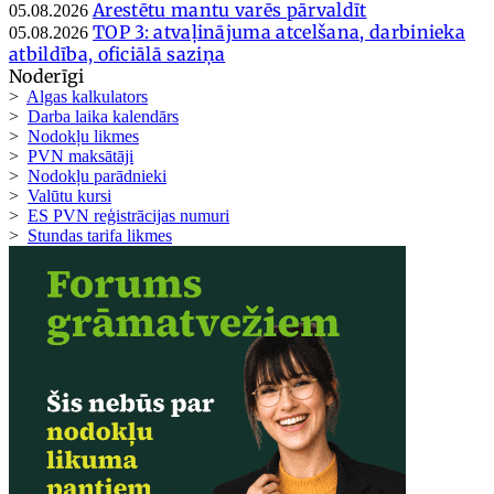
Arestētu mantu varēs pārvaldīt
05.08.2026
TOP 3: atvaļinājuma atcelšana, darbinieka
05.08.2026
atbildība, oficiālā saziņa
Noderīgi
>
Algas kalkulators
>
Darba laika kalendārs
>
Nodokļu likmes
>
PVN maksātāji
>
Nodokļu parādnieki
>
Valūtu kursi
>
ES PVN reģistrācijas numuri
>
Stundas tarifa likmes