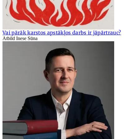
Vai pārāk karstos apstākļos darbs ir jāpārtrauc?
Atbild Inese Sūna