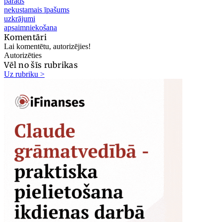
parāds
nekustamais īpašums
uzkrājumi
apsaimniekošana
Komentāri
Lai komentētu, autorizējies!
Autorizēties
Vēl no šīs rubrikas
Uz rubriku >