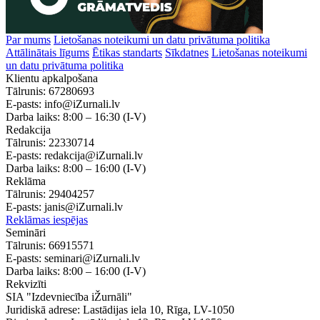
Par mums
Lietošanas noteikumi un datu privātuma politika
Attālinātais līgums
Ētikas standarts
Sīkdatnes
Lietošanas noteikumi
un datu privātuma politika
Klientu apkalpošana
Tālrunis:
67280693
E-pasts:
info@iZurnali.lv
Darba laiks:
8:00 – 16:30
(I-V)
Redakcija
Tālrunis:
22330714
E-pasts:
redakcija@iZurnali.lv
Darba laiks:
8:00 – 16:00
(I-V)
Reklāma
Tālrunis:
29404257
E-pasts:
janis@iZurnali.lv
Reklāmas iespējas
Semināri
Tālrunis:
66915571
E-pasts:
seminari@iZurnali.lv
Darba laiks:
8:00 – 16:00
(I-V)
Rekvizīti
SIA "Izdevniecība iŽurnāli"
Juridiskā adrese: Lastādijas iela 10, Rīga, LV-1050