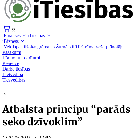
iFinanses
iTiesības
iBizness
iVeidlapas
iRokasgrāmatas
Žurnāls iFiT
Grāmatveža plānotājs
Pasākumi
Līgumi un darījumi
Pieredze
Darba tiesības
Lietvedība
Tiesvedības
Atbalsta principu “parāds
seko dzīvoklim”
04.06.2025. • 2 MIN