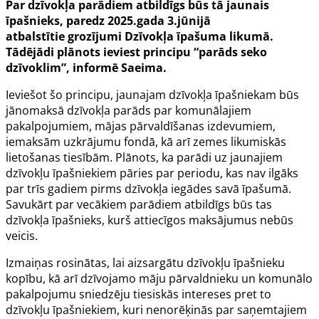
Par dzīvokļa parādiem atbildīgs būs tā jaunais
īpašnieks, paredz 2025.gada 3.jūnijā
atbalstītie grozījumi Dzīvokļa īpašuma likumā.
Tādējādi plānots ieviest principu “parāds seko
dzīvoklim”, informē Saeima.
Ieviešot šo principu, jaunajam dzīvokļa īpašniekam būs
jānomaksā dzīvokļa parāds par komunālajiem
pakalpojumiem, mājas pārvaldīšanas izdevumiem,
iemaksām uzkrājumu fondā, kā arī zemes likumiskās
lietošanas tiesībām. Plānots, ka parādi uz jaunajiem
dzīvokļu īpašniekiem pāries par periodu, kas nav ilgāks
par trīs gadiem pirms dzīvokļa iegādes savā īpašumā.
Savukārt par vecākiem parādiem atbildīgs būs tas
dzīvokļa īpašnieks, kurš attiecīgos maksājumus nebūs
veicis.
Izmaiņas rosinātas, lai aizsargātu dzīvokļu īpašnieku
kopību, kā arī dzīvojamo māju pārvaldnieku un komunālo
pakalpojumu sniedzēju tiesiskās intereses pret to
dzīvokļu īpašniekiem, kuri nenorēķinās par saņemtajiem