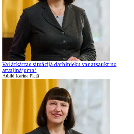
Vai ārkārtas situācijā darbinieku var atsaukt no
atvaļinājuma?
Atbild Karīna Platā