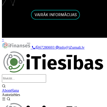
<
67280693
info@iZurnali.lv
Abonēšana
Autorizēties