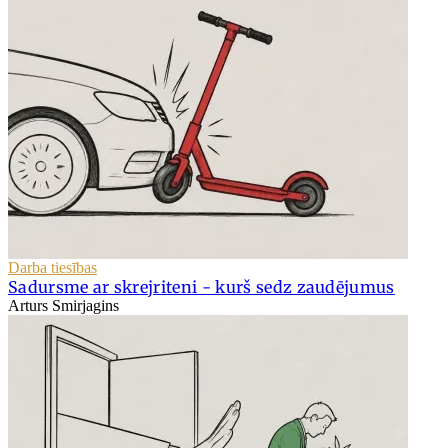
Darba tiesības
Sadursme ar skrejriteni - kurš sedz zaudējumus
Arturs Smirjagins