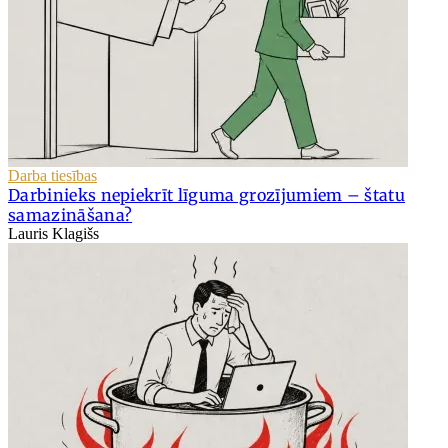
Darba tiesības
Darbinieks nepiekrīt līguma grozījumiem – štatu
samazināšana?
Lauris Klagišs