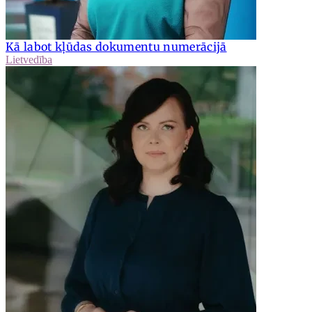
Kā labot kļūdas dokumentu numerācijā
Lietvedība