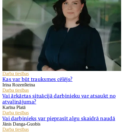
Darba tiesības
Kas var būt trauksmes cēlējs?
Irina Rozenšteina
Darba tiesības
Vai ārkārtas situācijā darbinieku var atsaukt no
atvaļinājuma?
Karīna Platā
Darba tiesības
Vai darbinieks var pieprasīt algu skaidrā naudā
Jānis Danga-Guobis
Darba tiesības