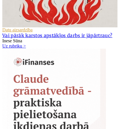
Datu aizsardzība
Vai pārāk karstos apstākļos darbs ir jāpārtrauc?
Inese Sūna
Uz rubriku >