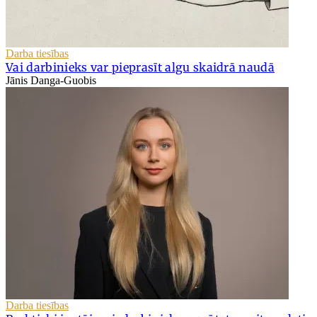
Darba tiesības
Vai darbinieks var pieprasīt algu skaidrā naudā
Jānis Danga-Guobis
Darba tiesības