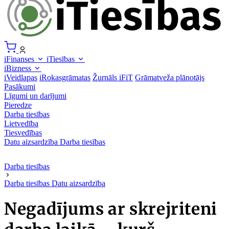
iFinanses
iTiesības
iBizness
iVeidlapas
iRokasgrāmatas
Žurnāls iFiT
Grāmatveža plānotājs
Pasākumi
Līgumi un darījumi
Pieredze
Darba tiesības
Lietvedība
Tiesvedības
Datu aizsardzība
Darba tiesības
Darba tiesības
Darba tiesības
Datu aizsardzība
Negadījums ar skrejriteni