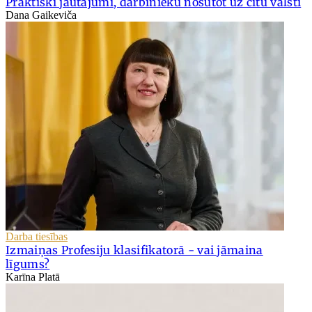
Praktiski jautājumi, darbinieku nosūtot uz citu valsti
Dana Gaikeviča
Darba tiesības
Izmaiņas Profesiju klasifikatorā - vai jāmaina
līgums?
Karīna Platā