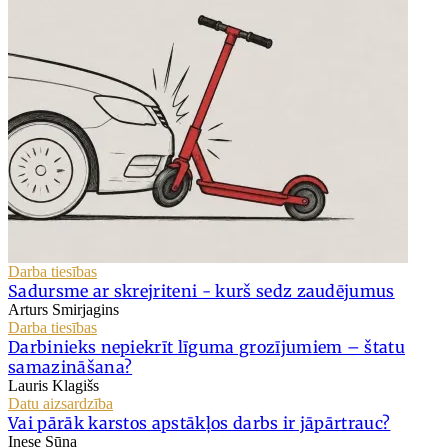
Darba tiesības
Sadursme ar skrejriteni - kurš sedz zaudējumus
Arturs Smirjagins
Darba tiesības
Darbinieks nepiekrīt līguma grozījumiem – štatu
samazināšana?
Lauris Klagišs
Datu aizsardzība
Vai pārāk karstos apstākļos darbs ir jāpārtrauc?
Inese Sūna