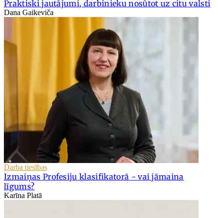
Praktiski jautājumi, darbinieku nosūtot uz citu valsti
Dana Gaikeviča
Darba tiesības
Izmaiņas Profesiju klasifikatorā - vai jāmaina
līgums?
Karīna Platā