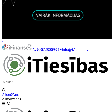
<
67280693
info@iZurnali.lv
Abonēšana
Autorizēties