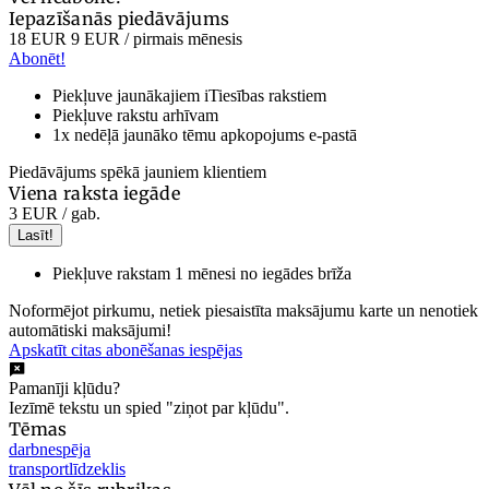
Iepazīšanās piedāvājums
18 EUR
9 EUR
/ pirmais mēnesis
Abonēt!
Piekļuve jaunākajiem iTiesības rakstiem
Piekļuve rakstu arhīvam
1x nedēļā jaunāko tēmu apkopojums e-pastā
Piedāvājums spēkā jauniem klientiem
Viena raksta iegāde
3 EUR
/ gab.
Lasīt!
Piekļuve rakstam 1 mēnesi no iegādes brīža
Noformējot pirkumu, netiek piesaistīta maksājumu karte un nenotiek
automātiski maksājumi!
Apskatīt citas abonēšanas iespējas
Pamanīji kļūdu?
Iezīmē tekstu un spied "ziņot par kļūdu".
Tēmas
darbnespēja
transportlīdzeklis