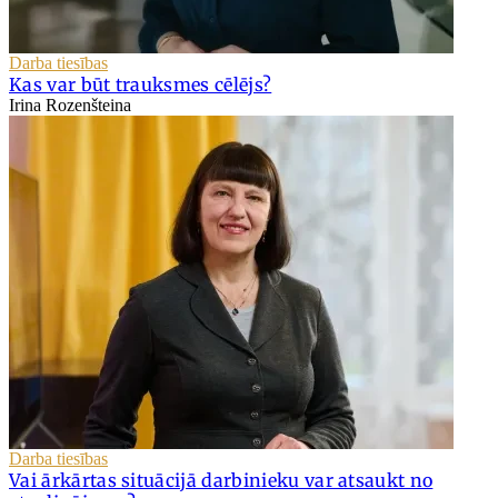
Darba tiesības
Kas var būt trauksmes cēlējs?
Irina Rozenšteina
Darba tiesības
Vai ārkārtas situācijā darbinieku var atsaukt no