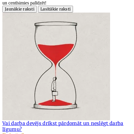
un centīsimies palīdzēt!
Jaunākie raksti
Lasītākie raksti
Vai darba devējs drīkst pārdomāt un neslēgt darba
līgumu?