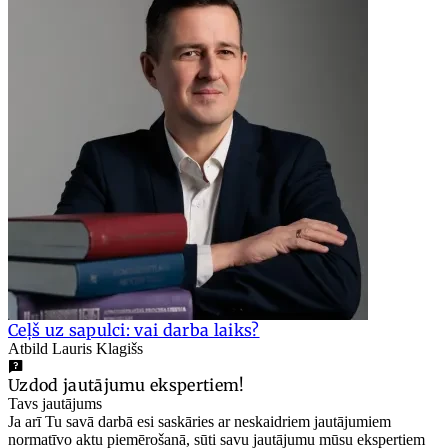
Ceļš uz sapulci: vai darba laiks?
Atbild Lauris Klagišs
Uzdod jautājumu ekspertiem!
Tavs jautājums
Ja arī Tu savā darbā esi saskāries ar neskaidriem jautājumiem
normatīvo aktu piemērošanā, sūti savu jautājumu mūsu ekspertiem