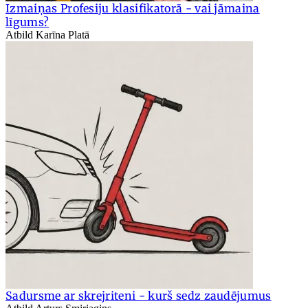
Izmaiņas Profesiju klasifikatorā - vai jāmaina
līgums?
Atbild Karīna Platā
Sadursme ar skrejriteni - kurš sedz zaudējumus