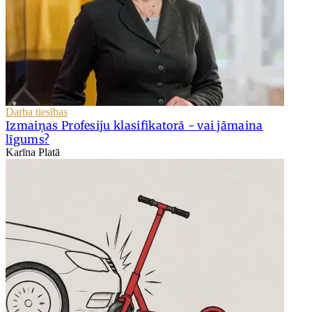
Darba tiesības
Izmaiņas Profesiju klasifikatorā - vai jāmaina
līgums?
Karīna Platā