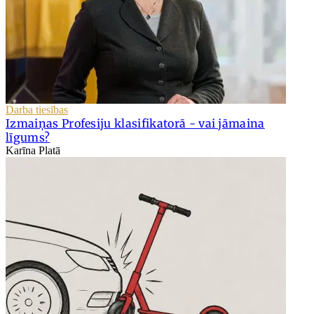
Darba tiesības
Izmaiņas Profesiju klasifikatorā - vai jāmaina
līgums?
Karīna Platā