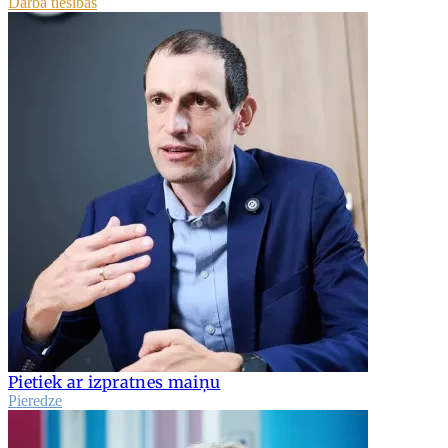
Darba tiesības
Pietiek ar izpratnes maiņu
Pieredze