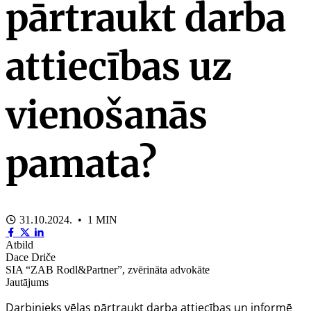
pārtraukt darba
attiecības uz
vienošanās
pamata?
31.10.2024. • 1 MIN
Atbild
Dace Driče
SIA “ZAB Rodl&Partner”, zvērināta advokāte
Jautājums
Darbinieks vēlas pārtraukt darba attiecības un informē