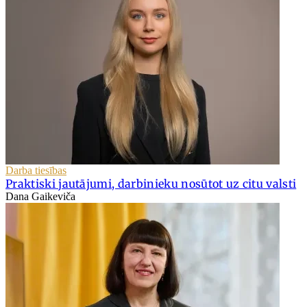
Darba tiesības
Praktiski jautājumi, darbinieku nosūtot uz citu valsti
Dana Gaikeviča