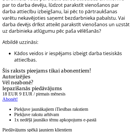
par to darba devēju, lūdzot parakstīt vienošanos par
darba attiecību izbeigšanu, lai pēc to pārtraukšanas
varētu nekavējoties saņemt bezdarbnieka pabalstu. Vai
darba devējs drīkst atteikt parakstīt vienošanos un uzstāt
uz darbinieka atlūgumu pēc paša vēlēšanās?
Atbildē uzzināsi:
Kādos veidos ir iespējams izbeigt darba tiesiskās
attiecības.
Šis raksts pieejams tikai abonentiem!
Autorizējies
Vēl neabonē?
Iepazīšanās piedāvājums
18 EUR
9 EUR
/ pirmais mēnesis
Abonēt!
Piekļuve jaunākajiem iTiesības rakstiem
Piekļuve rakstu arhīvam
1x nedēļā jaunāko tēmu apkopojums e-pastā
Piedāvājums spēkā jauniem klientiem