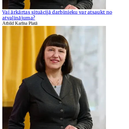
Vai ārkārtas situācijā darbinieku var atsaukt no
atvaļinājuma?
Atbild Karīna Platā