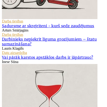
Darba tiesības
Sadursme ar skrejriteni - kurš sedz zaudējumus
Arturs Smirjagins
Darba tiesības
Darbinieks nepiekrīt līguma grozījumiem – štatu
samazināšana?
Lauris Klagišs
Datu aizsardzība
Vai pārāk karstos apstākļos darbs ir jāpārtrauc?
Inese Sūna