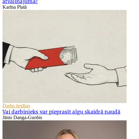
atvaļinājuma?
Karīna Platā
Darba tiesības
Vai darbinieks var pieprasīt algu skaidrā naudā
Jānis Danga-Guobis