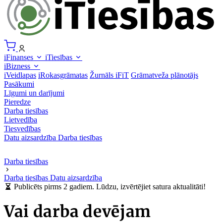
iFinanses
iTiesības
iBizness
iVeidlapas
iRokasgrāmatas
Žurnāls iFiT
Grāmatveža plānotājs
Pasākumi
Līgumi un darījumi
Pieredze
Darba tiesības
Lietvedība
Tiesvedības
Datu aizsardzība
Darba tiesības
Darba tiesības
Darba tiesības
Datu aizsardzība
Publicēts pirms 2 gadiem. Lūdzu, izvērtējiet satura aktualitāti!
Vai darba devējam