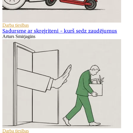
Darba tiesības
Sadursme ar skrejriteni - kurš sedz zaudējumus
Arturs Smirjagins
Darba tiesības