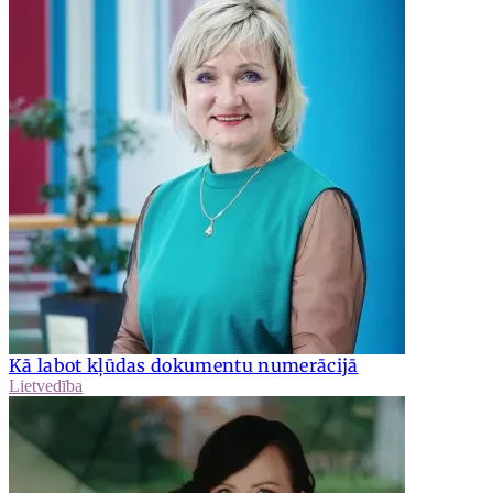
Kā labot kļūdas dokumentu numerācijā
Lietvedība