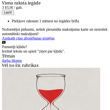
Viena raksta iegāde
3 EUR
/ gab.
Lasīt!
Piekļuve rakstam 1 mēnesi no iegādes brīža
Noformējot pirkumu, netiek piesaistīta maksājumu karte un nenotiek
automātiski maksājumi!
Apskatīt citas abonēšanas iespējas
Pamanīji kļūdu?
Iezīmē tekstu un spied "ziņot par kļūdu".
Tēmas
darba likums
Vēl no šīs rubrikas