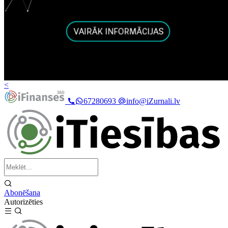
<
67280693
info@iZurnali.lv
Abonēšana
Autorizēties