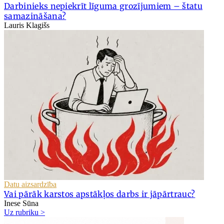
Darbinieks nepiekrīt līguma grozījumiem – štatu
samazināšana?
Lauris Klagišs
Datu aizsardzība
Vai pārāk karstos apstākļos darbs ir jāpārtrauc?
Inese Sūna
Uz rubriku >