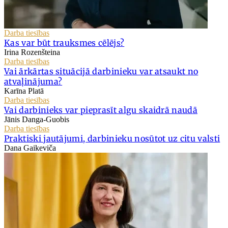
Darba tiesības
Kas var būt trauksmes cēlējs?
Irina Rozenšteina
Darba tiesības
Vai ārkārtas situācijā darbinieku var atsaukt no
atvaļinājuma?
Karīna Platā
Darba tiesības
Vai darbinieks var pieprasīt algu skaidrā naudā
Jānis Danga-Guobis
Darba tiesības
Praktiski jautājumi, darbinieku nosūtot uz citu valsti
Dana Gaikeviča