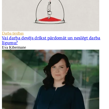
Darba tiesības
Vai darba devējs drīkst pārdomāt un neslēgt darba
līgumu?
Eva Ķibermane