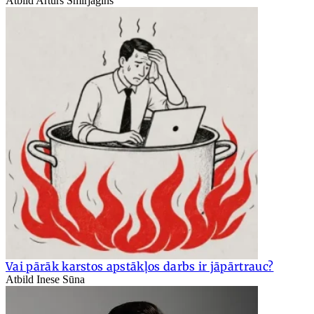
Atbild Arturs Smirjagins
Vai pārāk karstos apstākļos darbs ir jāpārtrauc?
Atbild Inese Sūna