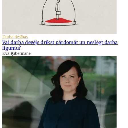
Darba tiesības
Vai darba devējs drīkst pārdomāt un neslēgt darba
līgumu?
Eva Ķibermane