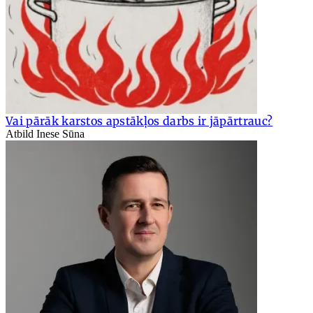
Vai pārāk karstos apstākļos darbs ir jāpārtrauc?
Atbild Inese Sūna