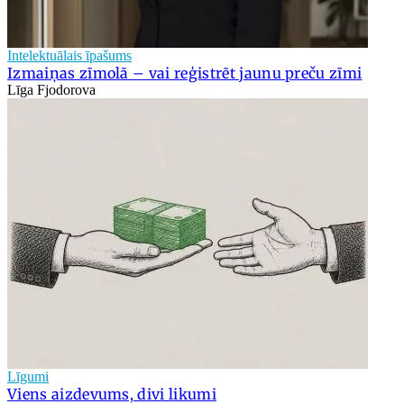
Intelektuālais īpašums
Izmaiņas zīmolā – vai reģistrēt jaunu preču zīmi
Līga Fjodorova
Līgumi
Viens aizdevums, divi likumi