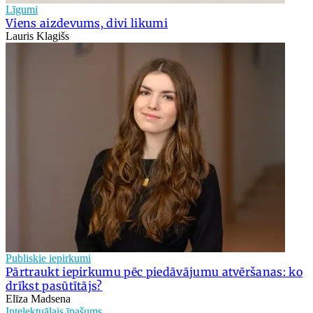
Līgumi
Viens aizdevums, divi likumi
Lauris Klagišs
Publiskie iepirkumi
Pārtraukt iepirkumu pēc piedāvājumu atvēršanas: ko
drīkst pasūtītājs?
Elīza Madsena
Intelektuālais īpašums