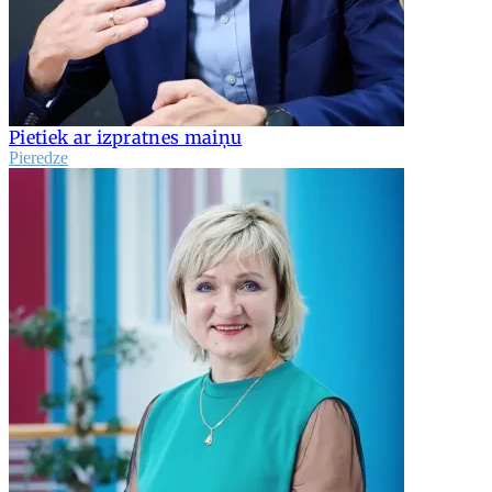
Pietiek ar izpratnes maiņu
Pieredze