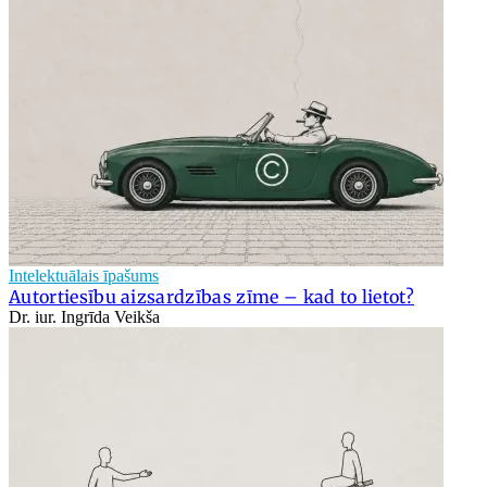
Intelektuālais īpašums
Autortiesību aizsardzības zīme – kad to lietot?
Dr. iur. Ingrīda Veikša