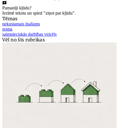
Pamanīji kļūdu?
Iezīmē tekstu un spied "ziņot par kļūdu".
Tēmas
nekustamais īpašums
noma
saimnieciskās darbības veicējs
Vēl no šīs rubrikas