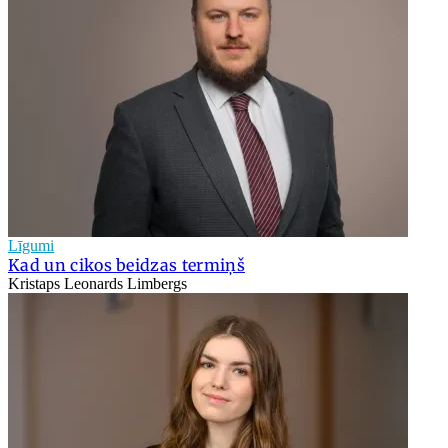
Līgumi
Kad un cikos beidzas termiņš
Kristaps Leonards Limbergs