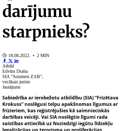
darījumu
starpnieks?
18.08.2022. • 2 MIN
Atbild
Edvīns Draba
SIA "Sorainen ZAB",
vecākais jurists
Jautājums
Sabiedrība ar ierobežotu atbildību (SIA) “Frizētava
Krokuss” noslēgusi telpu apakšnomas līgumus ar
frizieriem, kas reģistrējušies kā saimnieciskās
darbības veicēji. Vai SIA noslēgtie līgumi rada
saistības attiecībā uz Noziedzīgi iegūtu līdzekļu
legalizācijas un terorisma un proliferācijas