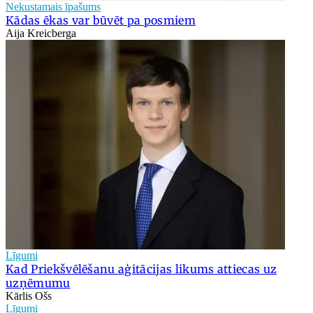
Nekustamais īpašums
Kādas ēkas var būvēt pa posmiem
Aija Kreicberga
Līgumi
Kad Priekšvēlēšanu aģitācijas likums attiecas uz
uzņēmumu
Kārlis Ošs
Līgumi