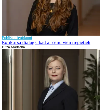
Publiskie iepirkumi
Konkursa dialogs: kad ar cenu vien nepietiek
Elīza Madsena