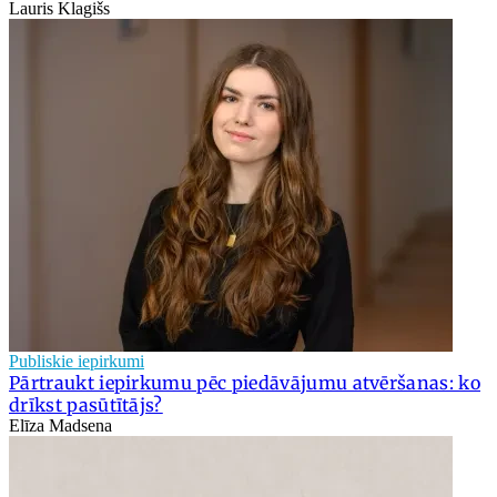
Lauris Klagišs
Publiskie iepirkumi
Pārtraukt iepirkumu pēc piedāvājumu atvēršanas: ko
drīkst pasūtītājs?
Elīza Madsena