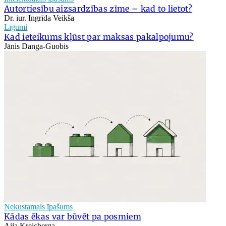
Autortiesību aizsardzības zīme – kad to lietot?
Dr. iur. Ingrīda Veikša
Līgumi
Kad ieteikums kļūst par maksas pakalpojumu?
Jānis Danga-Guobis
Nekustamais īpašums
Kādas ēkas var būvēt pa posmiem
Aija Kreicberga