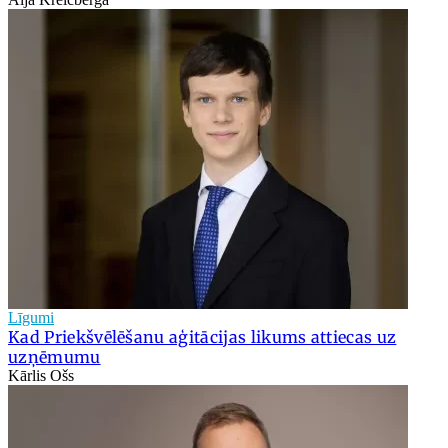
Līgumi
Kad Priekšvēlēšanu aģitācijas likums attiecas uz
uzņēmumu
Kārlis Ošs