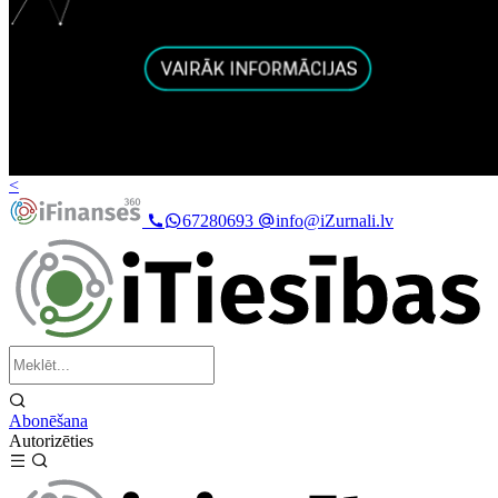
<
67280693
info@iZurnali.lv
Abonēšana
Autorizēties