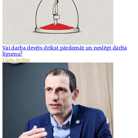
Vai darba devējs drīkst pārdomāt un neslēgt darba
līgumu?
Darba tiesības