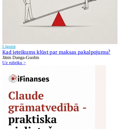
Līgumi
Kad ieteikums kļūst par maksas pakalpojumu?
Jānis Danga-Guobis
Uz rubriku >