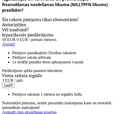
finansēšanas novēršanas likuma (NILLTPFN likums)
prasībām?
Šis raksts pieejams tikai abonentiem!
Autorizējies
Vēl neabonē?
Iepazīšanās piedāvājums
18 EUR
9 EUR
/ pirmais mēnesis
Abonēt!
Piekļuve jaunākajiem iTiesības rakstiem
Piekļuve rakstu arhīvam
1x nedēļā jaunāko tēmu apkopojums e-pastā
Piedāvājums spēkā jauniem klientiem
Viena raksta iegāde
3 EUR
/ gab.
Lasīt!
Piekļuve rakstam 1 mēnesi no iegādes brīža
Noformējot pirkumu, netiek piesaistīta maksājumu karte un nenotiek
automātiski maksājumi!
Apskatīt citas abonēšanas iespējas