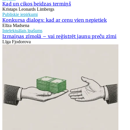
Kad un cikos beidzas termiņš
Kristaps Leonards Limbergs
Publiskie iepirkumi
Konkursa dialogs: kad ar cenu vien nepietiek
Elīza Madsena
Intelektuālais īpašums
Izmaiņas zīmolā – vai reģistrēt jaunu preču zīmi
Līga Fjodorova