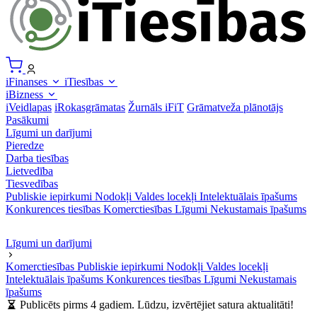
iFinanses
iTiesības
iBizness
iVeidlapas
iRokasgrāmatas
Žurnāls iFiT
Grāmatveža plānotājs
Pasākumi
Līgumi un darījumi
Pieredze
Darba tiesības
Lietvedība
Tiesvedības
Publiskie iepirkumi
Nodokļi
Valdes locekļi
Intelektuālais īpašums
Konkurences tiesības
Komerctiesības
Līgumi
Nekustamais īpašums
Līgumi un darījumi
Komerctiesības
Publiskie iepirkumi
Nodokļi
Valdes locekļi
Intelektuālais īpašums
Konkurences tiesības
Līgumi
Nekustamais
īpašums
Publicēts pirms 4 gadiem. Lūdzu, izvērtējiet satura aktualitāti!