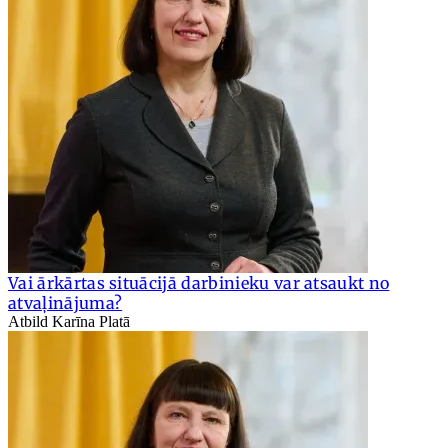
Vai ārkārtas situācijā darbinieku var atsaukt no
atvaļinājuma?
Atbild Karīna Platā