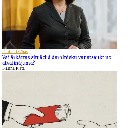
Darba tiesības
Vai ārkārtas situācijā darbinieku var atsaukt no
atvaļinājuma?
Karīna Platā