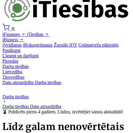
iFinanses
iTiesības
iBizness
iVeidlapas
iRokasgrāmatas
Žurnāls iFiT
Grāmatveža plānotājs
Pasākumi
Līgumi un darījumi
Pieredze
Darba tiesības
Lietvedība
Tiesvedības
Datu aizsardzība
Darba tiesības
Darba tiesības
Darba tiesības
Datu aizsardzība
Publicēts pirms 4 gadiem. Lūdzu, izvērtējiet satura aktualitāti!
Līdz galam nenovērtētais