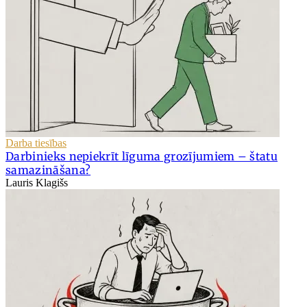
Darba tiesības
Darbinieks nepiekrīt līguma grozījumiem – štatu
samazināšana?
Lauris Klagišs