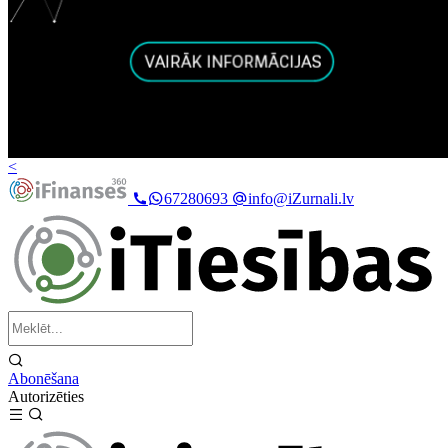
<
67280693
info@iZurnali.lv
Abonēšana
Autorizēties