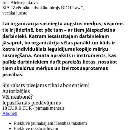
Irita Aleksejenkova
SIA “Zvērinātu advokātu birojs BDO Law”,
vecākā juriste
Lai organizācija sasniegtu augstus mērķus, vispirms
tie ir jādefinē, bet pēc tam – ar tiem jāiepazīstina
darbinieki. Katram iesaistītajam darbiniekam
jāsaprot, ko organizācija vēlas panākt un kāds ir
katra individuālais ieguldījums kopējo mērķu
sasniegšanā. Amata apraksts ir instruments, kas
palīdz darbiniekiem darīt pareizās lietas, nosakot
tiem skaidrus mērķus un izvirzot saprotamas
prasības.
Šis raksts pieejams tikai abonentiem!
Autorizējies
Vēl neabonē?
Iepazīšanās piedāvājums
18 EUR
9 EUR
/ pirmais mēnesis
Abonēt!
Piekļuve jaunākajiem iTiesības rakstiem
Piekļuve rakstu arhīvam