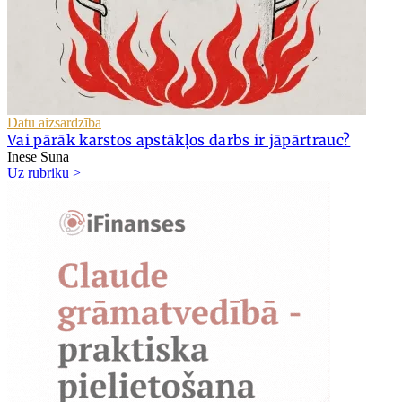
Datu aizsardzība
Vai pārāk karstos apstākļos darbs ir jāpārtrauc?
Inese Sūna
Uz rubriku >