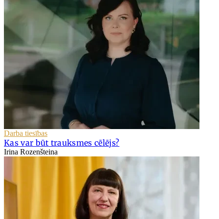
Darba tiesības
Kas var būt trauksmes cēlējs?
Irina Rozenšteina