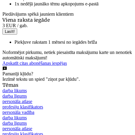
1x nedēļā jaunāko tēmu apkopojums e-pastā
Piedāvājums spēkā jauniem klientiem
Viena raksta iegāde
3 EUR
/ gab.
Lasīt!
Piekļuve rakstam 1 mēnesi no iegādes brīža
Noformējot pirkumu, netiek piesaistīta maksājumu karte un nenotiek
automātiski maksājumi!
Apskatīt citas abonēšanas iespējas
Pamanīji kļūdu?
Iezīmē tekstu un spied "ziņot par kļūdu".
Tēmas
darba likums
darba līgums
personāla atlase
profesiju klasifikators
personāla vadība
darba likums
darba līgums
personāla atlase
profesiju klasifikators