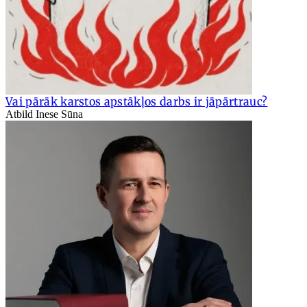
Vai pārāk karstos apstākļos darbs ir jāpārtrauc?
Atbild Inese Sūna