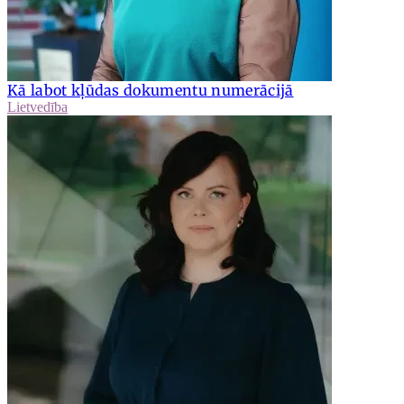
Kā labot kļūdas dokumentu numerācijā
Lietvedība