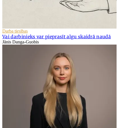
Darba tiesības
Vai darbinieks var pieprasīt algu skaidrā naudā
Jānis Danga-Guobis