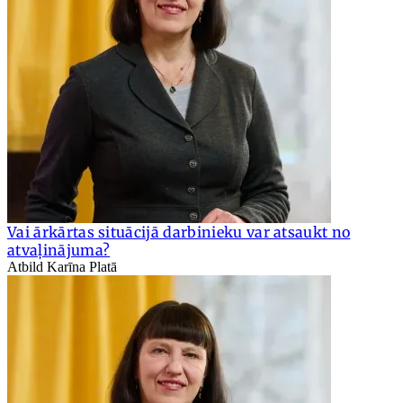
Vai ārkārtas situācijā darbinieku var atsaukt no
atvaļinājuma?
Atbild Karīna Platā