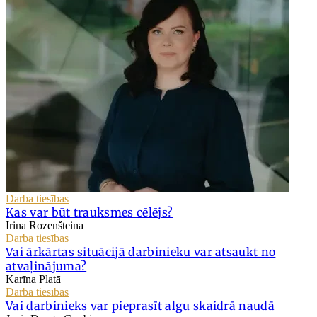
Darba tiesības
Kas var būt trauksmes cēlējs?
Irina Rozenšteina
Darba tiesības
Vai ārkārtas situācijā darbinieku var atsaukt no
atvaļinājuma?
Karīna Platā
Darba tiesības
Vai darbinieks var pieprasīt algu skaidrā naudā