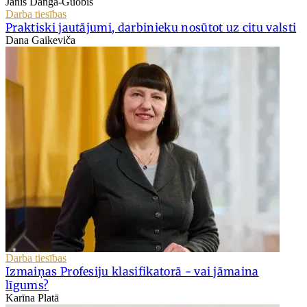
Jānis Danga-Guobis
Darba tiesības
Praktiski jautājumi, darbinieku nosūtot uz citu valsti
Dana Gaikeviča
Darba tiesības
Izmaiņas Profesiju klasifikatorā - vai jāmaina
līgums?
Karīna Platā