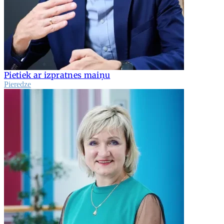
Pietiek ar izpratnes maiņu
Pieredze