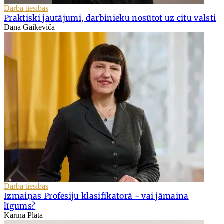
Darba tiesības
Praktiski jautājumi, darbinieku nosūtot uz citu valsti
Dana Gaikeviča
Darba tiesības
Izmaiņas Profesiju klasifikatorā - vai jāmaina
līgums?
Karīna Platā