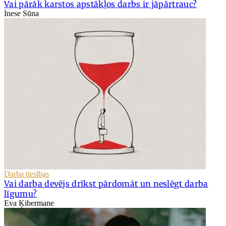
Vai pārāk karstos apstākļos darbs ir jāpārtrauc?
Inese Sūna
Darba tiesības
Vai darba devējs drīkst pārdomāt un neslēgt darba
līgumu?
Eva Ķibermane