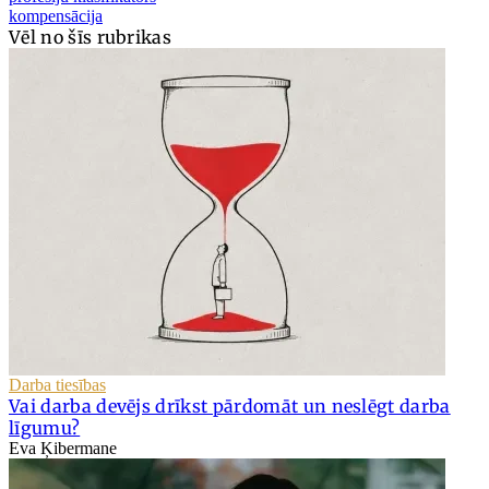
kompensācija
Vēl no šīs rubrikas
Darba tiesības
Vai darba devējs drīkst pārdomāt un neslēgt darba
līgumu?
Eva Ķibermane