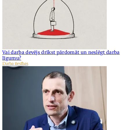
Vai darba devējs drīkst pārdomāt un neslēgt darba
līgumu?
Darba tiesības