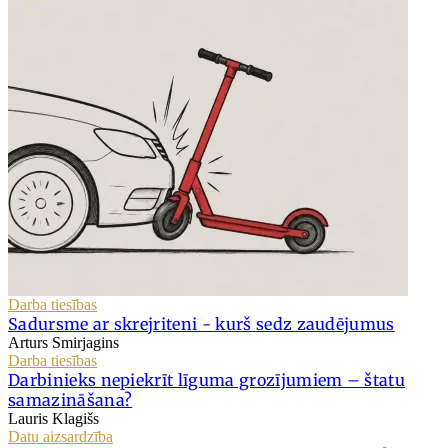
Darba tiesības
Sadursme ar skrejriteni - kurš sedz zaudējumus
Arturs Smirjagins
Darba tiesības
Darbinieks nepiekrīt līguma grozījumiem – štatu
samazināšana?
Lauris Klagišs
Datu aizsardzība