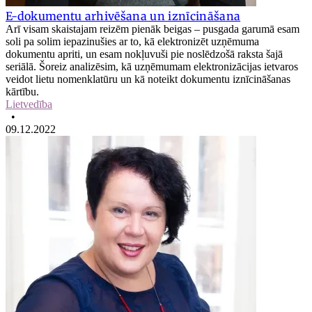
E-dokumentu arhivēšana un iznīcināšana
Arī visam skaistajam reizēm pienāk beigas – pusgada garumā esam
soli pa solim iepazinušies ar to, kā elektronizēt uzņēmuma
dokumentu apriti, un esam nokļuvuši pie noslēdzošā raksta šajā
seriālā. Šoreiz analizēsim, kā uzņēmumam elektronizācijas ietvaros
veidot lietu nomenklatūru un kā noteikt dokumentu iznīcināšanas
kārtību.
Lietvedība
•
09.12.2022