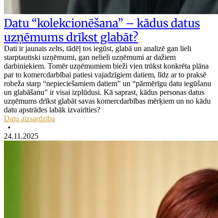
Datu “kolekcionēšana” – kādus datus
uzņēmums drīkst glabāt?
Dati ir jaunais zelts, tādēļ tos iegūst, glabā un analizē gan lieli
starptautiski uzņēmumi, gan nelieli uzņēmumi ar dažiem
darbiniekiem. Tomēr uzņēmumiem bieži vien trūkst konkrēta plāna
par to komercdarbībai patiesi vajadzīgiem datiem, līdz ar to praksē
robeža starp “nepieciešamiem datiem” un “pārmērīgu datu iegūšanu
un glabāšanu” ir visai izplūdusi. Kā saprast, kādus personas datus
uzņēmums drīkst glabāt savas komercdarbības mērķiem un no kādu
datu apstrādes labāk izvairīties?
Datu aizsardzība
•
24.11.2025