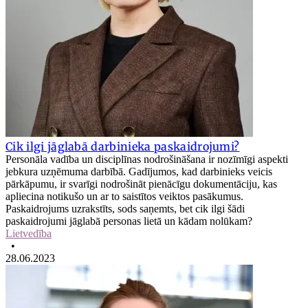
Cik ilgi jāglabā darbinieka paskaidrojumi?
Personāla vadība un disciplīnas nodrošināšana ir nozīmīgi aspekti
jebkura uzņēmuma darbībā. Gadījumos, kad darbinieks veicis
pārkāpumu, ir svarīgi nodrošināt pienācīgu dokumentāciju, kas
apliecina notikušo un ar to saistītos veiktos pasākumus.
Paskaidrojums uzrakstīts, sods saņemts, bet cik ilgi šādi
paskaidrojumi jāglabā personas lietā un kādam nolūkam?
Lietvedība
•
28.06.2023