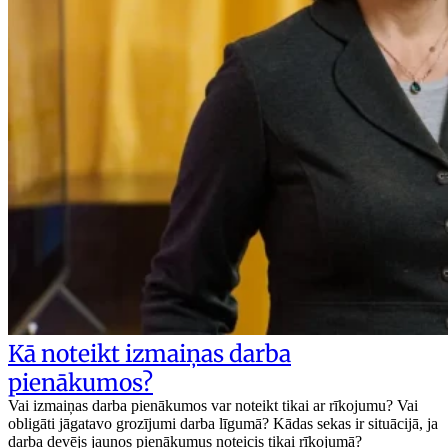
Kā noteikt izmaiņas darba
pienākumos?
Vai izmaiņas darba pienākumos var noteikt tikai ar rīkojumu? Vai
obligāti jāgatavo grozījumi darba līgumā? Kādas sekas ir situācijā, ja
darba devējs jaunos pienākumus noteicis tikai rīkojumā?