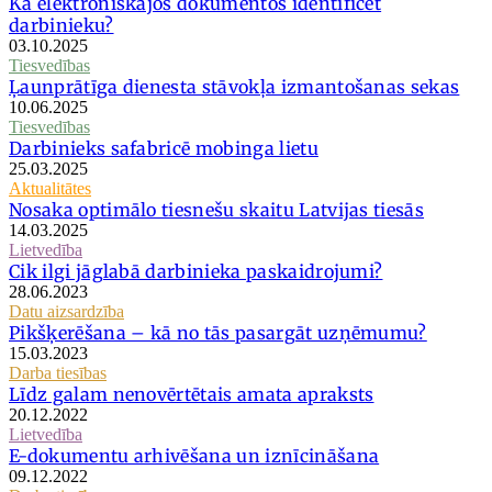
Kā elektroniskajos dokumentos identificēt
darbinieku?
03.10.2025
Tiesvedības
Ļaunprātīga dienesta stāvokļa izmantošanas sekas
10.06.2025
Tiesvedības
Darbinieks safabricē mobinga lietu
25.03.2025
Aktualitātes
Nosaka optimālo tiesnešu skaitu Latvijas tiesās
14.03.2025
Lietvedība
Cik ilgi jāglabā darbinieka paskaidrojumi?
28.06.2023
Datu aizsardzība
Pikšķerēšana – kā no tās pasargāt uzņēmumu?
15.03.2023
Darba tiesības
Līdz galam nenovērtētais amata apraksts
20.12.2022
Lietvedība
E-dokumentu arhivēšana un iznīcināšana
09.12.2022