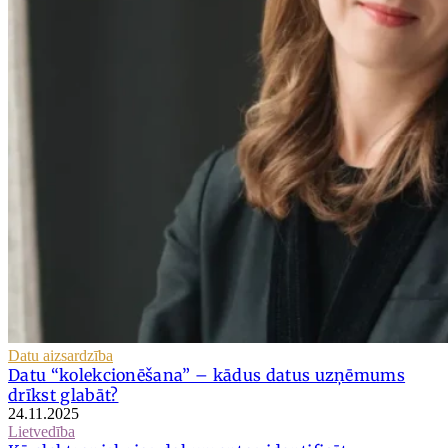
Datu aizsardzība
Datu “kolekcionēšana” – kādus datus uzņēmums
drīkst glabāt?
24.11.2025
Lietvedība