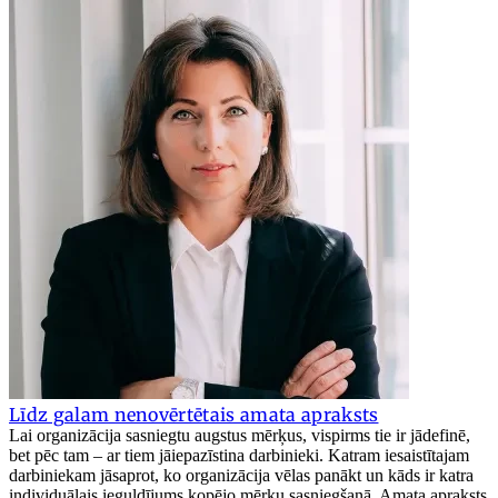
Līdz galam nenovērtētais amata apraksts
Lai organizācija sasniegtu augstus mērķus, vispirms tie ir jādefinē,
bet pēc tam – ar tiem jāiepazīstina darbinieki. Katram iesaistītajam
darbiniekam jāsaprot, ko organizācija vēlas panākt un kāds ir katra
individuālais ieguldījums kopējo mērķu sasniegšanā. Amata apraksts