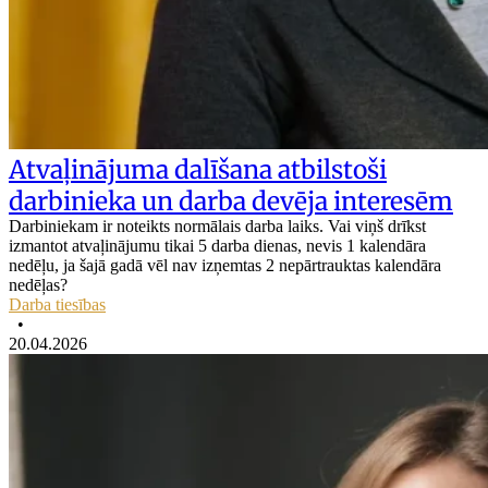
Atvaļinājuma dalīšana atbilstoši
darbinieka un darba devēja interesēm
Darbiniekam ir noteikts normālais darba laiks. Vai viņš drīkst
izmantot atvaļinājumu tikai 5 darba dienas, nevis 1 kalendāra
nedēļu, ja šajā gadā vēl nav izņemtas 2 nepārtrauktas kalendāra
nedēļas?
Darba tiesības
•
20.04.2026