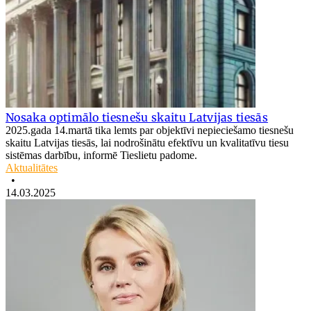
Nosaka optimālo tiesnešu skaitu Latvijas tiesās
2025.gada 14.martā tika lemts par objektīvi nepieciešamo tiesnešu
skaitu Latvijas tiesās, lai nodrošinātu efektīvu un kvalitatīvu tiesu
sistēmas darbību, informē Tieslietu padome.
Aktualitātes
•
14.03.2025