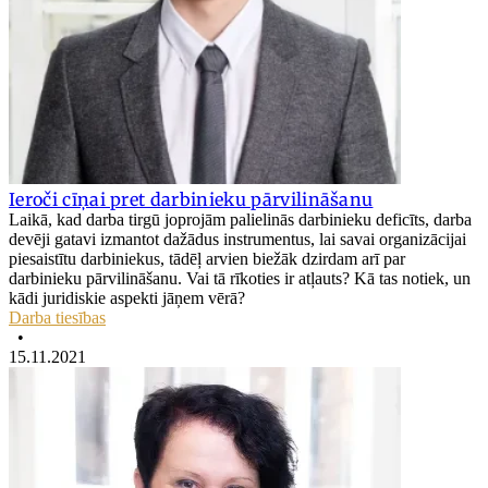
Ieroči cīņai pret darbinieku pārvilināšanu
Laikā, kad darba tirgū joprojām palielinās darbinieku deficīts, darba
devēji gatavi izmantot dažādus instrumentus, lai savai organizācijai
piesaistītu darbiniekus, tādēļ arvien biežāk dzirdam arī par
darbinieku pārvilināšanu. Vai tā rīkoties ir atļauts? Kā tas notiek, un
kādi juridiskie aspekti jāņem vērā?
Darba tiesības
•
15.11.2021