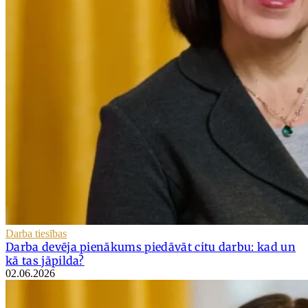
Darba tiesības
Darba devēja pienākums piedāvāt citu darbu: kad un
kā tas jāpilda?
02.06.2026