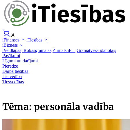
iFinanses
iTiesības
iBizness
iVeidlapas
iRokasgrāmatas
Žurnāls iFiT
Grāmatveža plānotājs
Pasākumi
Līgumi un darījumi
Pieredze
Darba tiesības
Lietvedība
Tiesvedības
Tēma: personāla vadība