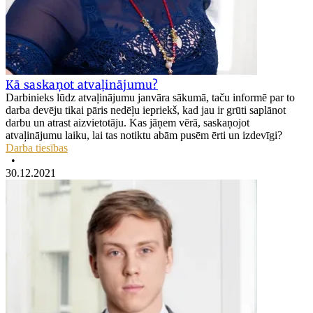
Kā saskaņot atvaļinājumu?
Darbinieks lūdz atvaļinājumu janvāra sākumā, taču informē par to
darba devēju tikai pāris nedēļu iepriekš, kad jau ir grūti saplānot
darbu un atrast aizvietotāju. Kas jāņem vērā, saskaņojot
atvaļinājumu laiku, lai tas notiktu abām pusēm ērti un izdevīgi?
Darba tiesības
•
30.12.2021