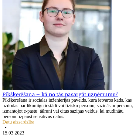
Pikšķerēšana – kā no tās pasargāt uzņēmumu?
Pikšķerēšana ir sociālās inženierijas paveids, kura ietvaros kāds, kas
uzdodas par likumīgu iestādi vai fizisku personu, sazinās ar personu,
izmantojot e-pastu, tālruni vai citus saziņas veidus, lai mudinātu
personu izpaust sensitīvus datus.
Datu aizsardzība
•
15.03.2023