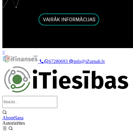
<
67280693
info@iZurnali.lv
Abonēšana
Autorizēties