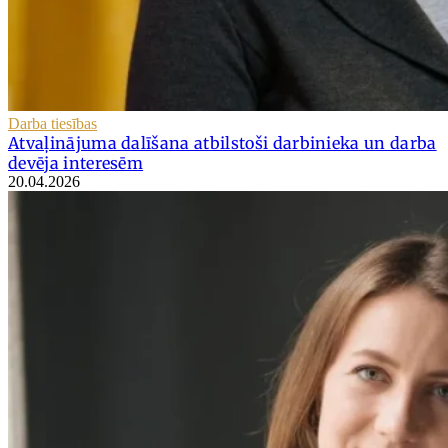
Darba tiesības
Atvaļinājuma dalīšana atbilstoši darbinieka un darba
devēja interesēm
20.04.2026