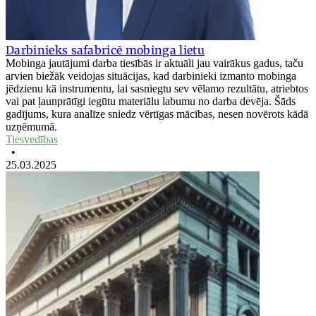
Darbinieks safabricē mobinga lietu
Mobinga jautājumi darba tiesībās ir aktuāli jau vairākus gadus, taču
arvien biežāk veidojas situācijas, kad darbinieki izmanto mobinga
jēdzienu kā instrumentu, lai sasniegtu sev vēlamo rezultātu, atriebtos
vai pat ļaunprātīgi iegūtu materiālu labumu no darba devēja. Šāds
gadījums, kura analīze sniedz vērtīgas mācības, nesen novērots kādā
uzņēmumā.
Tiesvedības
•
25.03.2025