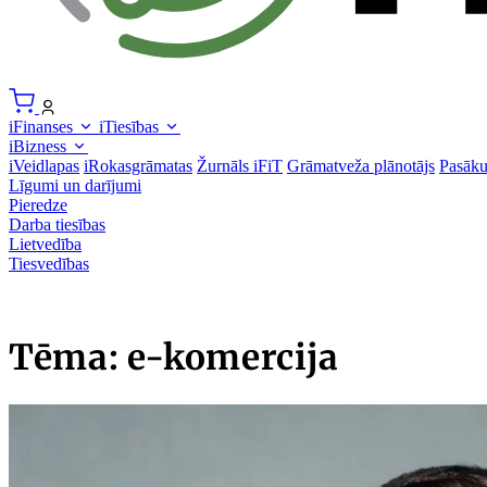
iFinanses
iTiesības
iBizness
iVeidlapas
iRokasgrāmatas
Žurnāls iFiT
Grāmatveža plānotājs
Pasāk
Līgumi un darījumi
Pieredze
Darba tiesības
Lietvedība
Tiesvedības
Tēma: e-komercija