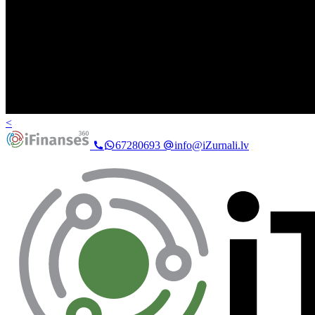
<
67280693
info@iZurnali.lv