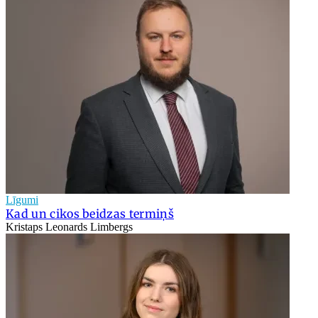
Līgumi
Kad un cikos beidzas termiņš
Kristaps Leonards Limbergs