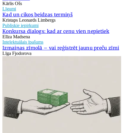
Kārlis Ošs
Līgumi
Kad un cikos beidzas termiņš
Kristaps Leonards Limbergs
Publiskie iepirkumi
Konkursa dialogs: kad ar cenu vien nepietiek
Elīza Madsena
Intelektuālais īpašums
Izmaiņas zīmolā – vai reģistrēt jaunu preču zīmi
Līga Fjodorova