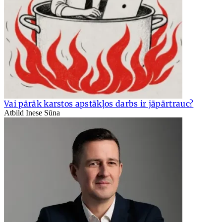
Vai pārāk karstos apstākļos darbs ir jāpārtrauc?
Atbild Inese Sūna