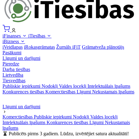
iFinanses
iTiesības
iBizness
iVeidlapas
iRokasgrāmatas
Žurnāls iFiT
Grāmatveža plānotājs
Pasākumi
Līgumi un darījumi
Pieredze
Darba tiesības
Lietvedība
Tiesvedības
Publiskie iepirkumi
Nodokļi
Valdes locekļi
Intelektuālais īpašums
Konkurences tiesības
Komerctiesības
Līgumi
Nekustamais īpašums
Līgumi un darījumi
Komerctiesības
Publiskie iepirkumi
Nodokļi
Valdes locekļi
Intelektuālais īpašums
Konkurences tiesības
Līgumi
Nekustamais
īpašums
Publicēts pirms 3 gadiem. Lūdzu, izvērtējiet satura aktualitāti!