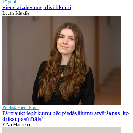
Līgumi
Viens aizdevums, divi likumi
Lauris Klagišs
Publiskie iepirkumi
Pārtraukt iepirkumu pēc piedāvājumu atvēršanas: ko
drīkst pasūtītājs?
Elīza Madsena