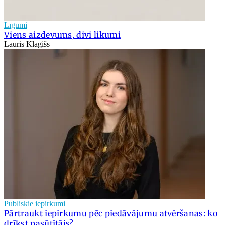
Līgumi
Viens aizdevums, divi likumi
Lauris Klagišs
Publiskie iepirkumi
Pārtraukt iepirkumu pēc piedāvājumu atvēršanas: ko
drīkst pasūtītājs?