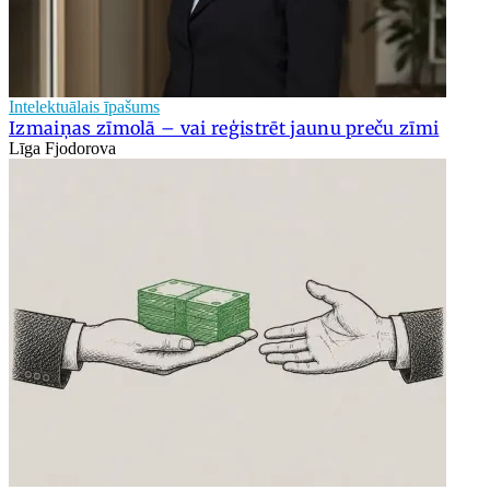
Intelektuālais īpašums
Izmaiņas zīmolā – vai reģistrēt jaunu preču zīmi
Līga Fjodorova