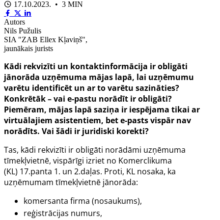
17.10.2023. • 3 MIN
Autors
Nils Pužulis
SIA "ZAB Ellex Kļaviņš",
jaunākais jurists
Kādi rekvizīti un kontaktinformācija ir obligāti
jānorāda uzņēmuma mājas lapā, lai uzņēmumu
varētu identificēt un ar to varētu sazināties?
Konkrētāk – vai e-pastu norādīt ir obligāti?
Piemēram, mājas lapā saziņa ir iespējama tikai ar
virtuālajiem asistentiem, bet e-pasts vispār nav
norādīts. Vai šādi ir juridiski korekti?
Tas, kādi rekvizīti ir obligāti norādāmi uzņēmuma
tīmekļvietnē, vispārīgi izriet no Komerclikuma
(KL)
17.panta
1. un 2.daļas. Proti, KL nosaka, ka
uzņēmumam tīmekļvietnē jānorāda:
komersanta firma (nosaukums),
reģistrācijas numurs,