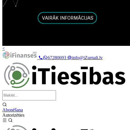
<
67280693
info@iZurnali.lv
Abonēšana
Autorizēties