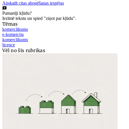
Apskatīt citas abonēšanas iespējas
Pamanīji kļūdu?
Iezīmē tekstu un spied "ziņot par kļūdu".
Tēmas
komerclikums
e-komercija
komerclikums
licence
Vēl no šīs rubrikas