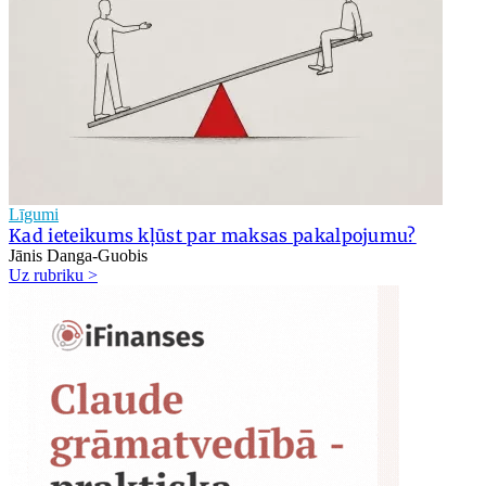
Līgumi
Kad ieteikums kļūst par maksas pakalpojumu?
Jānis Danga-Guobis
Uz rubriku >