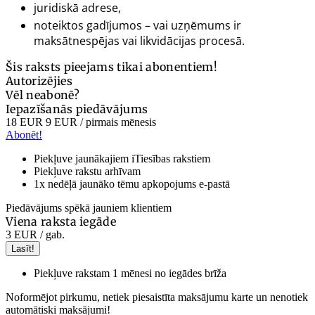
juridiskā adrese,
noteiktos gadījumos – vai uzņēmums ir
maksātnespējas vai likvidācijas procesā.
Šis raksts pieejams tikai abonentiem!
Autorizējies
Vēl neabonē?
Iepazīšanās piedāvājums
18 EUR
9 EUR
/ pirmais mēnesis
Abonēt!
Piekļuve jaunākajiem iTiesības rakstiem
Piekļuve rakstu arhīvam
1x nedēļā jaunāko tēmu apkopojums e-pastā
Piedāvājums spēkā jauniem klientiem
Viena raksta iegāde
3 EUR
/ gab.
Lasīt!
Piekļuve rakstam 1 mēnesi no iegādes brīža
Noformējot pirkumu, netiek piesaistīta maksājumu karte un nenotiek
automātiski maksājumi!