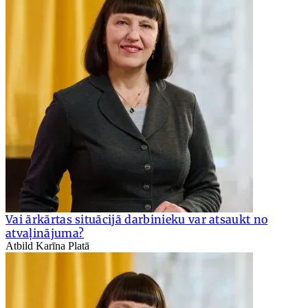
Vai ārkārtas situācijā darbinieku var atsaukt no
atvaļinājuma?
Atbild Karīna Platā