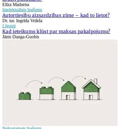
Elīza Madsena
Intelektuālais īpašums
Autortiesību aizsardzības zīme – kad to lietot?
Dr. iur. Ingrīda Veikša
Līgumi
Kad ieteikums kļūst par maksas pakalpojumu?
Jānis Danga-Guobis
Nekustamais īpašums