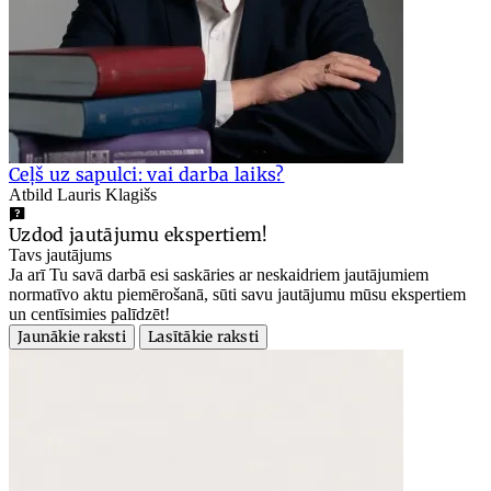
Ceļš uz sapulci: vai darba laiks?
Atbild Lauris Klagišs
Uzdod jautājumu ekspertiem!
Tavs jautājums
Ja arī Tu savā darbā esi saskāries ar neskaidriem jautājumiem
normatīvo aktu piemērošanā, sūti savu jautājumu mūsu ekspertiem
un centīsimies palīdzēt!
Jaunākie raksti
Lasītākie raksti