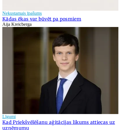
Nekustamais īpašums
Kādas ēkas var būvēt pa posmiem
Aija Kreicberga
Līgumi
Kad Priekšvēlēšanu aģitācijas likums attiecas uz
uzņēmumu