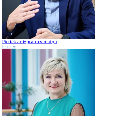
Pietiek ar izpratnes maiņu
Pieredze