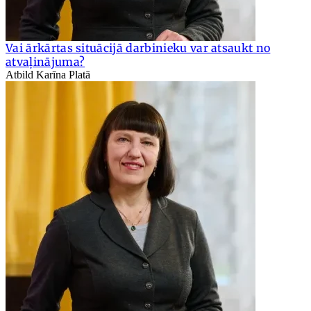
Vai ārkārtas situācijā darbinieku var atsaukt no
atvaļinājuma?
Atbild Karīna Platā