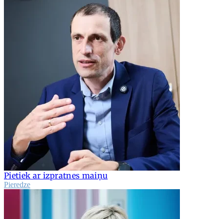
Pietiek ar izpratnes maiņu
Pieredze