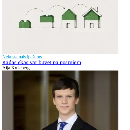
Nekustamais īpašums
Kādas ēkas var būvēt pa posmiem
Aija Kreicberga