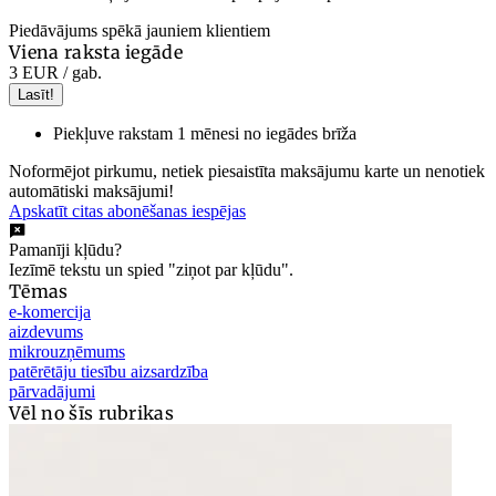
Piedāvājums spēkā jauniem klientiem
Viena raksta iegāde
3 EUR
/ gab.
Lasīt!
Piekļuve rakstam 1 mēnesi no iegādes brīža
Noformējot pirkumu, netiek piesaistīta maksājumu karte un nenotiek
automātiski maksājumi!
Apskatīt citas abonēšanas iespējas
Pamanīji kļūdu?
Iezīmē tekstu un spied "ziņot par kļūdu".
Tēmas
e-komercija
aizdevums
mikrouzņēmums
patērētāju tiesību aizsardzība
pārvadājumi
Vēl no šīs rubrikas