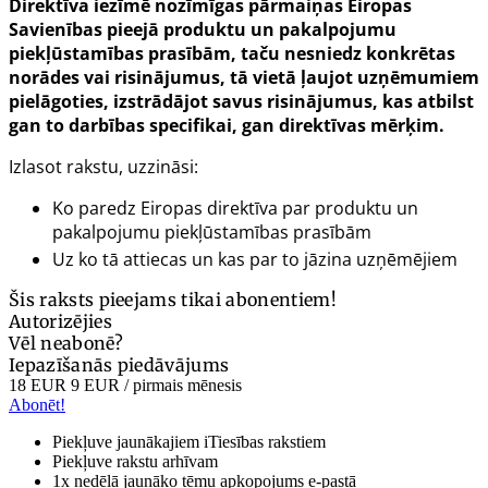
Direktīva iezīmē nozīmīgas pārmaiņas Eiropas
Savienības pieejā produktu un pakalpojumu
piekļūstamības prasībām, taču nesniedz konkrētas
norādes vai risinājumus, tā vietā ļaujot uzņēmumiem
pielāgoties, izstrādājot savus risinājumus, kas atbilst
gan to darbības specifikai, gan direktīvas mērķim.
Izlasot rakstu, uzzināsi:
Ko paredz Eiropas direktīva par produktu un
pakalpojumu piekļūstamības prasībām
Uz ko tā attiecas un kas par to jāzina uzņēmējiem
Šis raksts pieejams tikai abonentiem!
Autorizējies
Vēl neabonē?
Iepazīšanās piedāvājums
18 EUR
9 EUR
/ pirmais mēnesis
Abonēt!
Piekļuve jaunākajiem iTiesības rakstiem
Piekļuve rakstu arhīvam
1x nedēļā jaunāko tēmu apkopojums e-pastā