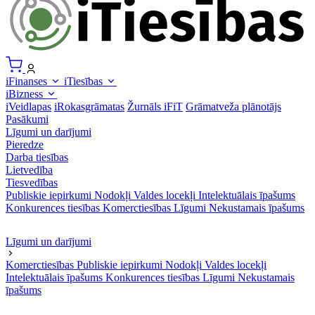
iFinanses
iTiesības
iBizness
iVeidlapas
iRokasgrāmatas
Žurnāls iFiT
Grāmatveža plānotājs
Pasākumi
Līgumi un darījumi
Pieredze
Darba tiesības
Lietvedība
Tiesvedības
Publiskie iepirkumi
Nodokļi
Valdes locekļi
Intelektuālais īpašums
Konkurences tiesības
Komerctiesības
Līgumi
Nekustamais īpašums
Līgumi un darījumi
Komerctiesības
Publiskie iepirkumi
Nodokļi
Valdes locekļi
Intelektuālais īpašums
Konkurences tiesības
Līgumi
Nekustamais
īpašums