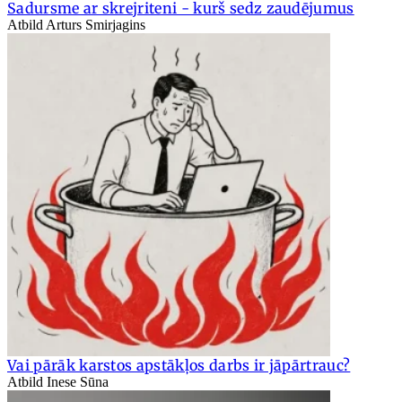
Sadursme ar skrejriteni - kurš sedz zaudējumus
Atbild Arturs Smirjagins
Vai pārāk karstos apstākļos darbs ir jāpārtrauc?
Atbild Inese Sūna