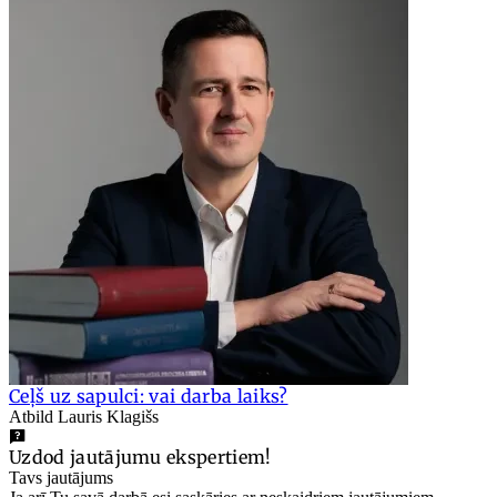
Ceļš uz sapulci: vai darba laiks?
Atbild Lauris Klagišs
Uzdod jautājumu ekspertiem!
Tavs jautājums