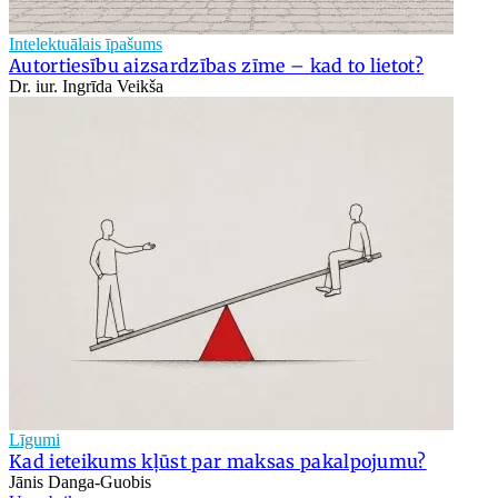
Intelektuālais īpašums
Autortiesību aizsardzības zīme – kad to lietot?
Dr. iur. Ingrīda Veikša
Līgumi
Kad ieteikums kļūst par maksas pakalpojumu?
Jānis Danga-Guobis