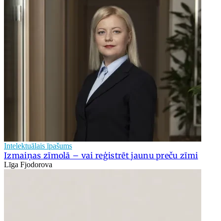
Intelektuālais īpašums
Izmaiņas zīmolā – vai reģistrēt jaunu preču zīmi
Līga Fjodorova