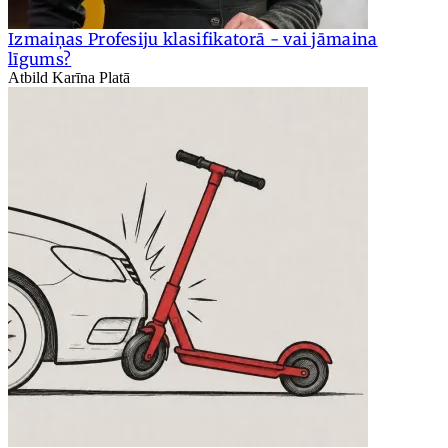
Izmaiņas Profesiju klasifikatorā - vai jāmaina
līgums?
Atbild Karīna Platā