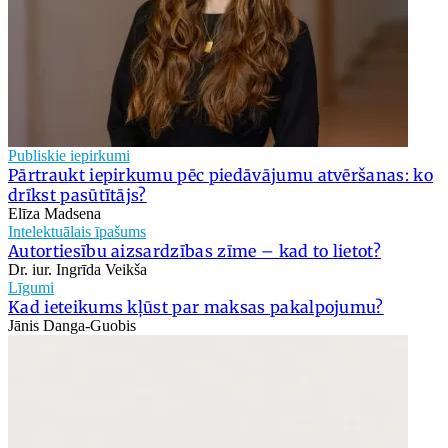
Publiskie iepirkumi
Pārtraukt iepirkumu pēc piedāvājumu atvēršanas: ko
drīkst pasūtītājs?
Elīza Madsena
Intelektuālais īpašums
Autortiesību aizsardzības zīme – kad to lietot?
Dr. iur. Ingrīda Veikša
Līgumi
Kad ieteikums kļūst par maksas pakalpojumu?
Jānis Danga-Guobis