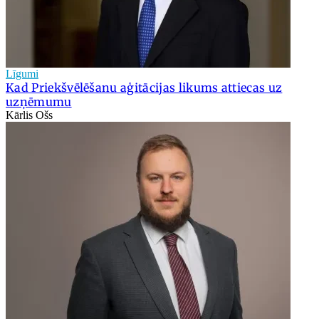
Līgumi
Kad Priekšvēlēšanu aģitācijas likums attiecas uz
uzņēmumu
Kārlis Ošs