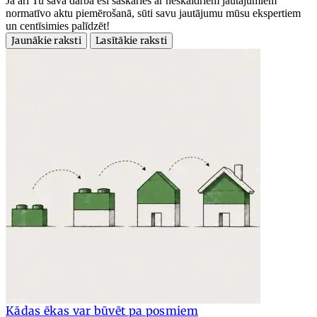
Ja arī Tu savā darbā esi saskāries ar neskaidriem jautājumiem
normatīvo aktu piemērošanā, sūti savu jautājumu mūsu ekspertiem
un centīsimies palīdzēt!
Jaunākie raksti
Lasītākie raksti
Kādas ēkas var būvēt pa posmiem