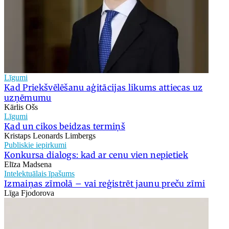
Līgumi
Kad Priekšvēlēšanu aģitācijas likums attiecas uz
uzņēmumu
Kārlis Ošs
Līgumi
Kad un cikos beidzas termiņš
Kristaps Leonards Limbergs
Publiskie iepirkumi
Konkursa dialogs: kad ar cenu vien nepietiek
Elīza Madsena
Intelektuālais īpašums
Izmaiņas zīmolā – vai reģistrēt jaunu preču zīmi
Līga Fjodorova