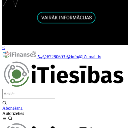
<
67280693
info@iZurnali.lv
Abonēšana
Autorizēties