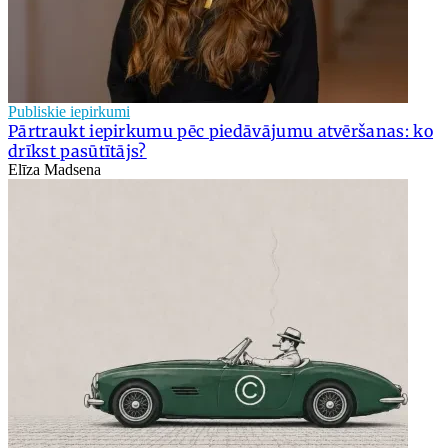
Publiskie iepirkumi
Pārtraukt iepirkumu pēc piedāvājumu atvēršanas: ko
drīkst pasūtītājs?
Elīza Madsena