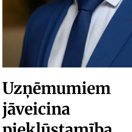
Uzņēmumiem
jāveicina
piekļūstamība