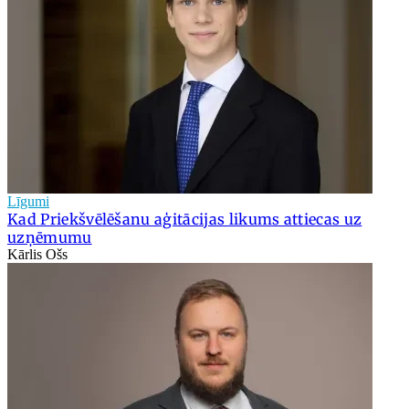
Līgumi
Kad Priekšvēlēšanu aģitācijas likums attiecas uz
uzņēmumu
Kārlis Ošs