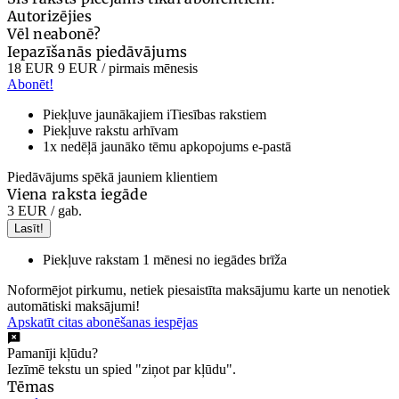
Autorizējies
Vēl neabonē?
Iepazīšanās piedāvājums
18 EUR
9 EUR
/ pirmais mēnesis
Abonēt!
Piekļuve jaunākajiem iTiesības rakstiem
Piekļuve rakstu arhīvam
1x nedēļā jaunāko tēmu apkopojums e-pastā
Piedāvājums spēkā jauniem klientiem
Viena raksta iegāde
3 EUR
/ gab.
Lasīt!
Piekļuve rakstam 1 mēnesi no iegādes brīža
Noformējot pirkumu, netiek piesaistīta maksājumu karte un nenotiek
automātiski maksājumi!
Apskatīt citas abonēšanas iespējas
Pamanīji kļūdu?
Iezīmē tekstu un spied "ziņot par kļūdu".
Tēmas