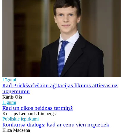
Līgumi
Kad Priekšvēlēšanu aģitācijas likums attiecas uz
uzņēmumu
Kārlis Ošs
Līgumi
Kad un cikos beidzas termiņš
Kristaps Leonards Limbergs
Publiskie iepirkumi
Konkursa dialogs: kad ar cenu vien nepietiek
Elīza Madsena