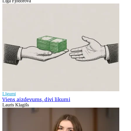
Līga Fjodorova
Līgumi
Viens aizdevums, divi likumi
Lauris Klagišs