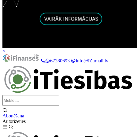
<
67280693
info@iZurnali.lv
Abonēšana
Autorizēties