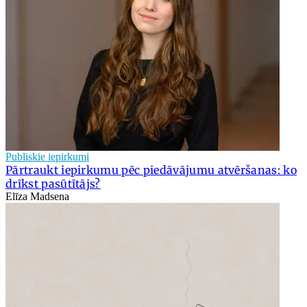
Publiskie iepirkumi
Pārtraukt iepirkumu pēc piedāvājumu atvēršanas: ko
drīkst pasūtītājs?
Elīza Madsena