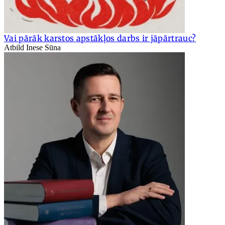
Vai pārāk karstos apstākļos darbs ir jāpārtrauc?
Atbild Inese Sūna