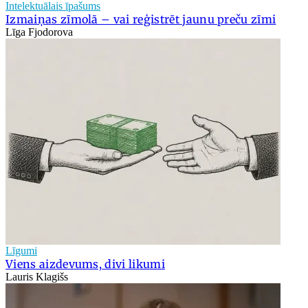
Intelektuālais īpašums
Izmaiņas zīmolā – vai reģistrēt jaunu preču zīmi
Līga Fjodorova
Līgumi
Viens aizdevums, divi likumi
Lauris Klagišs