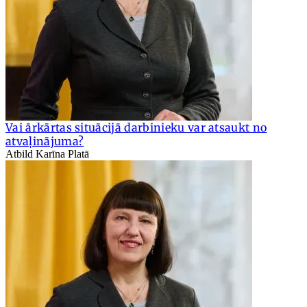
Vai ārkārtas situācijā darbinieku var atsaukt no
atvaļinājuma?
Atbild Karīna Platā