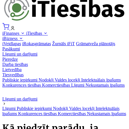
iFinanses
iTiesības
iBizness
iVeidlapas
iRokasgrāmatas
Žurnāls iFiT
Grāmatveža plānotājs
Pasākumi
Līgumi un darījumi
Pieredze
Darba tiesības
Lietvedība
Tiesvedības
Publiskie iepirkumi
Nodokļi
Valdes locekļi
Intelektuālais īpašums
Konkurences tiesības
Komerctiesības
Līgumi
Nekustamais īpašums
Līgumi un darījumi
Līgumi
Publiskie iepirkumi
Nodokļi
Valdes locekļi
Intelektuālais
īpašums
Konkurences tiesības
Komerctiesības
Nekustamais īpašums
Kā piedzīt parādu, ja