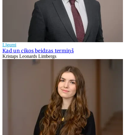
Līgumi
Kad un cikos beidzas termiņš
Kristaps Leonards Limbergs