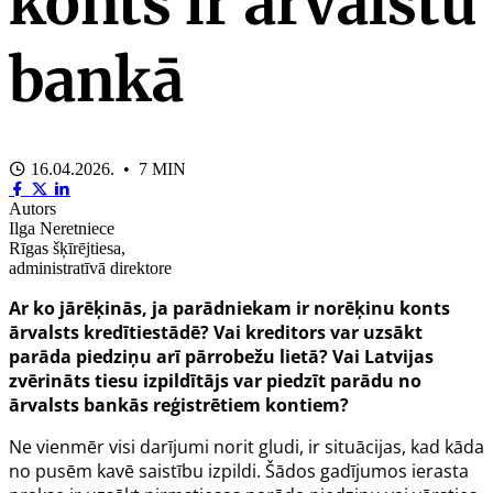
konts ir ārvalstu
bankā
16.04.2026. • 7 MIN
Autors
Ilga Neretniece
Rīgas šķīrējtiesa,
administratīvā direktore
Ar ko jārēķinās, ja parādniekam ir norēķinu konts
ārvalsts kredītiestādē? Vai kreditors var uzsākt
parāda piedziņu arī pārrobežu lietā? Vai Latvijas
zvērināts tiesu izpildītājs var piedzīt parādu no
ārvalsts bankās reģistrētiem kontiem?
Ne vienmēr visi darījumi norit gludi, ir situācijas, kad kāda
no pusēm kavē saistību izpildi. Šādos gadījumos ierasta