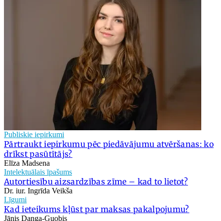
Publiskie iepirkumi
Pārtraukt iepirkumu pēc piedāvājumu atvēršanas: ko
drīkst pasūtītājs?
Elīza Madsena
Intelektuālais īpašums
Autortiesību aizsardzības zīme – kad to lietot?
Dr. iur. Ingrīda Veikša
Līgumi
Kad ieteikums kļūst par maksas pakalpojumu?
Jānis Danga-Guobis