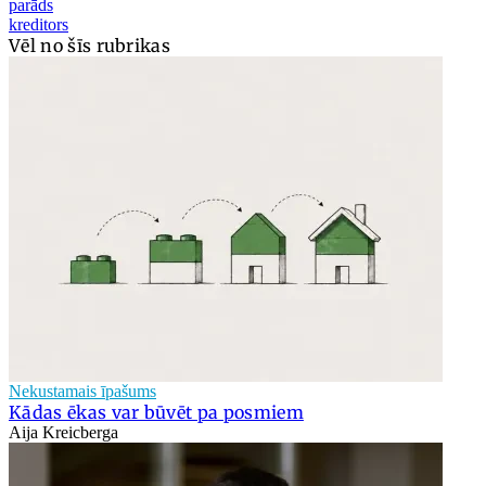
parāds
kreditors
Vēl no šīs rubrikas
Nekustamais īpašums
Kādas ēkas var būvēt pa posmiem
Aija Kreicberga