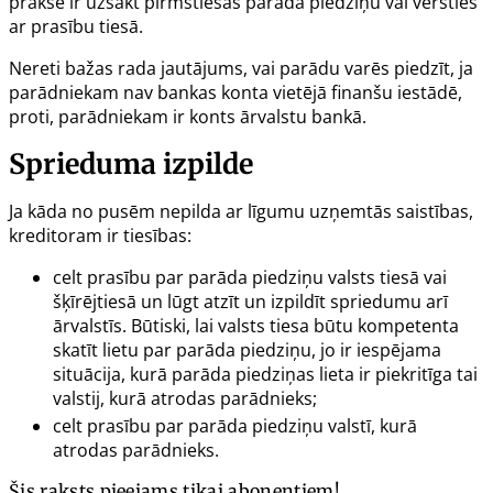
prakse ir uzsākt pirmstiesas parāda piedziņu vai vērsties
ar prasību tiesā.
Nereti bažas rada jautājums, vai parādu varēs piedzīt, ja
parādniekam nav bankas konta vietējā finanšu iestādē,
proti, parādniekam ir konts ārvalstu bankā.
Sprieduma izpilde
Ja kāda no pusēm nepilda ar līgumu uzņemtās saistības,
kreditoram ir tiesības:
celt prasību par parāda piedziņu valsts tiesā vai
šķīrējtiesā un lūgt atzīt un izpildīt spriedumu arī
ārvalstīs. Būtiski, lai valsts tiesa būtu kompetenta
skatīt lietu par parāda piedziņu, jo ir iespējama
situācija, kurā parāda piedziņas lieta ir piekritīga tai
valstij, kurā atrodas parādnieks;
celt prasību par parāda piedziņu valstī, kurā
atrodas parādnieks.
Šis raksts pieejams tikai abonentiem!