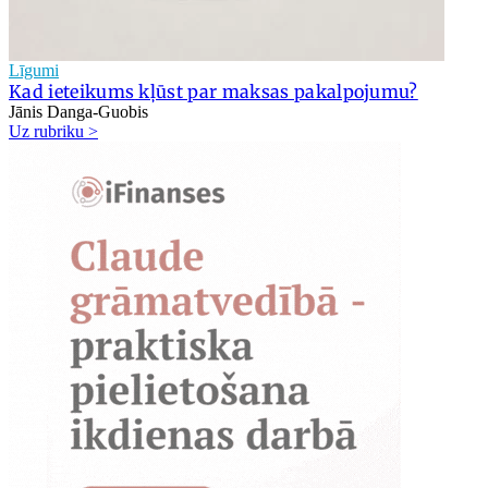
Līgumi
Kad ieteikums kļūst par maksas pakalpojumu?
Jānis Danga-Guobis
Uz rubriku >