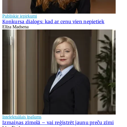
Publiskie iepirkumi
Konkursa dialogs: kad ar cenu vien nepietiek
Elīza Madsena
Intelektuālais īpašums
Izmaiņas zīmolā – vai reģistrēt jaunu preču zīmi