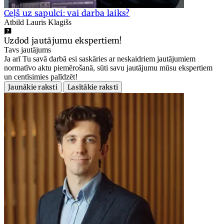
Ceļš uz sapulci: vai darba laiks?
Atbild Lauris Klagišs
Uzdod jautājumu ekspertiem!
Tavs jautājums
Ja arī Tu savā darbā esi saskāries ar neskaidriem jautājumiem
normatīvo aktu piemērošanā, sūti savu jautājumu mūsu ekspertiem
un centīsimies palīdzēt!
Jaunākie raksti
Lasītākie raksti