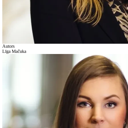
Autors
Līga Mačuka