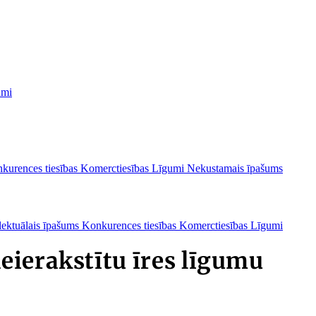
umi
kurences tiesības
Komerctiesības
Līgumi
Nekustamais īpašums
lektuālais īpašums
Konkurences tiesības
Komerctiesības
Līgumi
eierakstītu īres līgumu