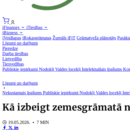
iFinanses
iTiesības
iBizness
iVeidlapas
iRokasgrāmatas
Žurnāls iFiT
Grāmatveža plānotājs
Pasāk
Līgumi un darījumi
Pieredze
Darba tiesības
Lietvedība
Tiesvedības
Publiskie iepirkumi
Nodokļi
Valdes locekļi
Intelektuālais īpašums
Kon
Līgumi un darījumi
Nekustamais īpašums
Publiskie iepirkumi
Nodokļi
Valdes locekļi
Inte
Kā izbeigt zemesgrāmatā n
19.05.2026. • 7 MIN