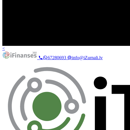
<
67280693
info@iZurnali.lv