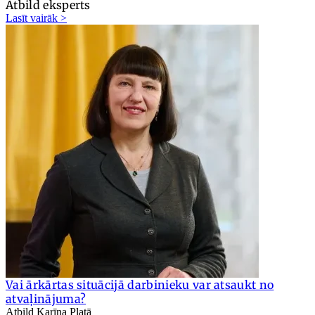
Atbild eksperts
Lasīt vairāk >
Vai ārkārtas situācijā darbinieku var atsaukt no
atvaļinājuma?
Atbild Karīna Platā