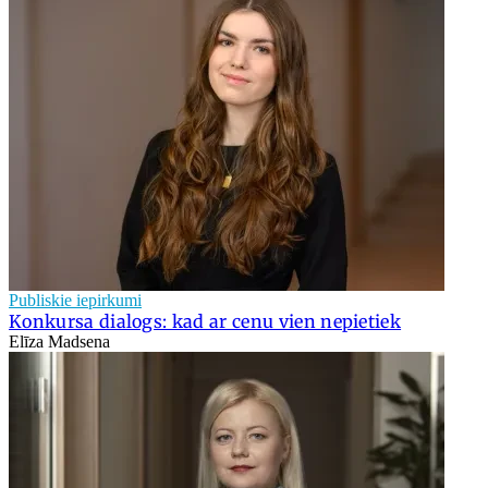
Publiskie iepirkumi
Konkursa dialogs: kad ar cenu vien nepietiek
Elīza Madsena