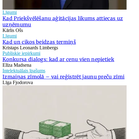
Līgumi
Kad Priekšvēlēšanu aģitācijas likums attiecas uz
uzņēmumu
Kārlis Ošs
Līgumi
Kad un cikos beidzas termiņš
Kristaps Leonards Limbergs
Publiskie iepirkumi
Konkursa dialogs: kad ar cenu vien nepietiek
Elīza Madsena
Intelektuālais īpašums
Izmaiņas zīmolā – vai reģistrēt jaunu preču zīmi
Līga Fjodorova