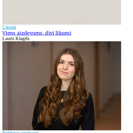
Līgumi
Viens aizdevums, divi likumi
Lauris Klagišs
Publiskie iepirkumi