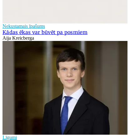
Nekustamais īpašums
Kādas ēkas var būvēt pa posmiem
Aija Kreicberga
Līgumi