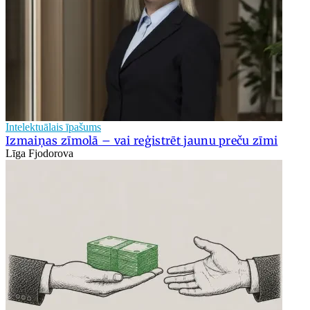
Intelektuālais īpašums
Izmaiņas zīmolā – vai reģistrēt jaunu preču zīmi
Līga Fjodorova