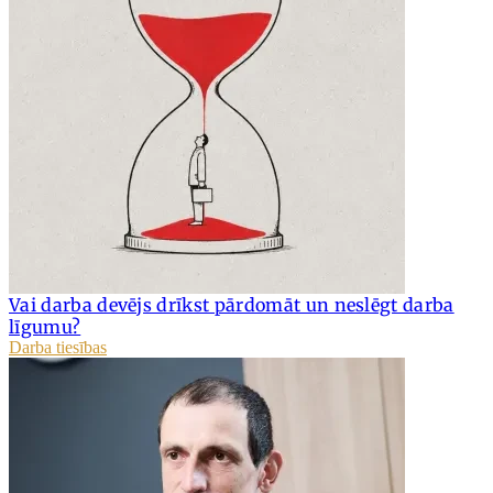
Vai darba devējs drīkst pārdomāt un neslēgt darba
līgumu?
Darba tiesības