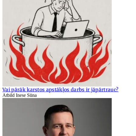
Vai pārāk karstos apstākļos darbs ir jāpārtrauc?
Atbild Inese Sūna