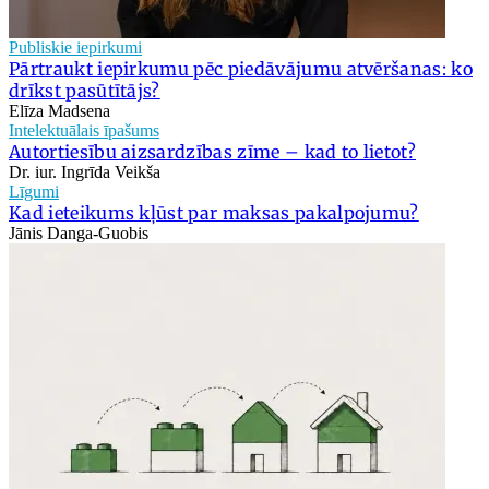
Publiskie iepirkumi
Pārtraukt iepirkumu pēc piedāvājumu atvēršanas: ko
drīkst pasūtītājs?
Elīza Madsena
Intelektuālais īpašums
Autortiesību aizsardzības zīme – kad to lietot?
Dr. iur. Ingrīda Veikša
Līgumi
Kad ieteikums kļūst par maksas pakalpojumu?
Jānis Danga-Guobis