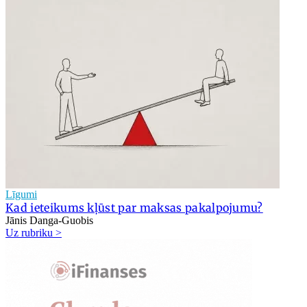
Līgumi
Kad ieteikums kļūst par maksas pakalpojumu?
Jānis Danga-Guobis
Uz rubriku >