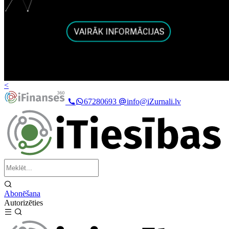
<
67280693
info@iZurnali.lv
Abonēšana
Autorizēties