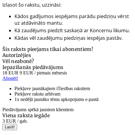
Izlasot šo rakstu, uzzināsi:
Kādos gadījumos iespējams parādu piedziņu vērst
uz atdāvināto mantu.
Kā zaudējums piedzīt saskaņā ar Koncernu likumu.
Kādas vēl zaudējumu piedziņas iespējas pastāv.
Šis raksts pieejams tikai abonentiem!
Autorizējies
Vēl neabonē?
Iepazīšanās piedāvājums
18 EUR
9 EUR
/ pirmais mēnesis
Abonēt!
Piekļuve jaunākajiem iTiesības rakstiem
Piekļuve rakstu arhīvam
1x nedēļā jaunāko tēmu apkopojums e-pastā
Piedāvājums spēkā jauniem klientiem
Viena raksta iegāde
3 EUR
/ gab.
Lasīt!