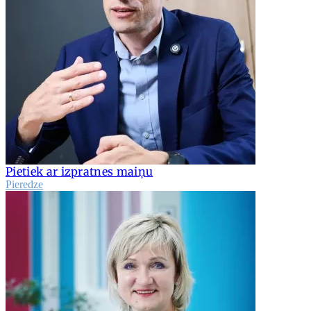
Pietiek ar izpratnes maiņu
Pieredze