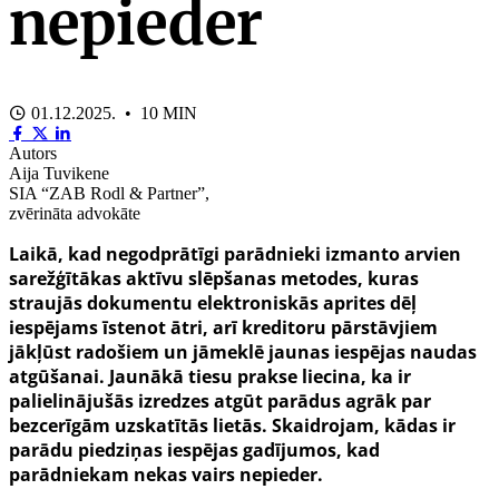
nepieder
01.12.2025. • 10 MIN
Autors
Aija Tuvikene
SIA “ZAB Rodl & Partner”,
zvērināta advokāte
Laikā, kad negodprātīgi parādnieki izmanto arvien
sarežģītākas aktīvu slēpšanas metodes, kuras
straujās dokumentu elektroniskās aprites dēļ
iespējams īstenot ātri, arī kreditoru pārstāvjiem
jākļūst radošiem un jāmeklē jaunas iespējas naudas
atgūšanai. Jaunākā tiesu prakse liecina, ka ir
palielinājušās izredzes atgūt parādus agrāk par
bezcerīgām uzskatītās lietās. Skaidrojam, kādas ir
parādu piedziņas iespējas gadījumos, kad
parādniekam nekas vairs nepieder.