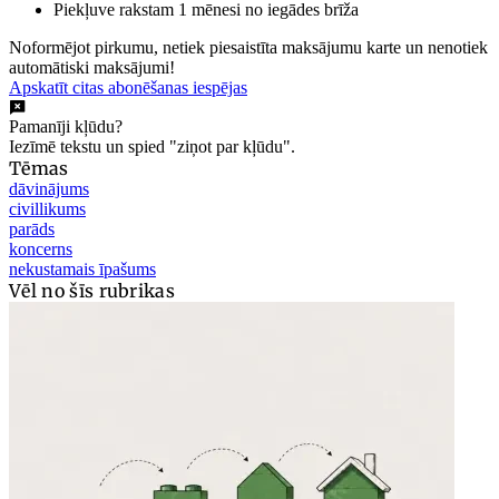
Piekļuve rakstam 1 mēnesi no iegādes brīža
Noformējot pirkumu, netiek piesaistīta maksājumu karte un nenotiek
automātiski maksājumi!
Apskatīt citas abonēšanas iespējas
Pamanīji kļūdu?
Iezīmē tekstu un spied "ziņot par kļūdu".
Tēmas
dāvinājums
civillikums
parāds
koncerns
nekustamais īpašums
Vēl no šīs rubrikas