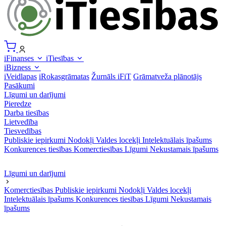
iFinanses
iTiesības
iBizness
iVeidlapas
iRokasgrāmatas
Žurnāls iFiT
Grāmatveža plānotājs
Pasākumi
Līgumi un darījumi
Pieredze
Darba tiesības
Lietvedība
Tiesvedības
Publiskie iepirkumi
Nodokļi
Valdes locekļi
Intelektuālais īpašums
Konkurences tiesības
Komerctiesības
Līgumi
Nekustamais īpašums
Līgumi un darījumi
Komerctiesības
Publiskie iepirkumi
Nodokļi
Valdes locekļi
Intelektuālais īpašums
Konkurences tiesības
Līgumi
Nekustamais
īpašums