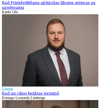
Kad Priekšvēlēšanu aģitācijas likums attiecas uz
uzņēmumu
Kārlis Ošs
Līgumi
Kad un cikos beidzas termiņš
Kristaps Leonards Limbergs