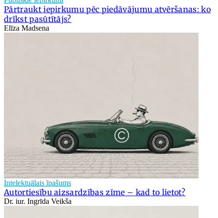
Pārtraukt iepirkumu pēc piedāvājumu atvēršanas: ko
drīkst pasūtītājs?
Elīza Madsena
Intelektuālais īpašums
Autortiesību aizsardzības zīme – kad to lietot?
Dr. iur. Ingrīda Veikša