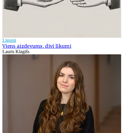
Līgumi
Viens aizdevums, divi likumi
Lauris Klagišs