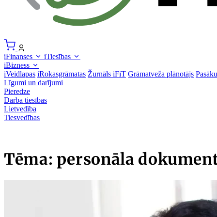
iFinanses
iTiesības
iBizness
iVeidlapas
iRokasgrāmatas
Žurnāls iFiT
Grāmatveža plānotājs
Pasāk
Līgumi un darījumi
Pieredze
Darba tiesības
Lietvedība
Tiesvedības
Tēma: personāla dokument