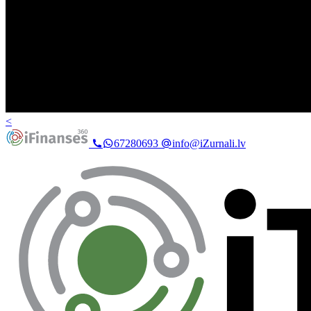
<
67280693
info@iZurnali.lv