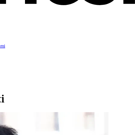
umi
i