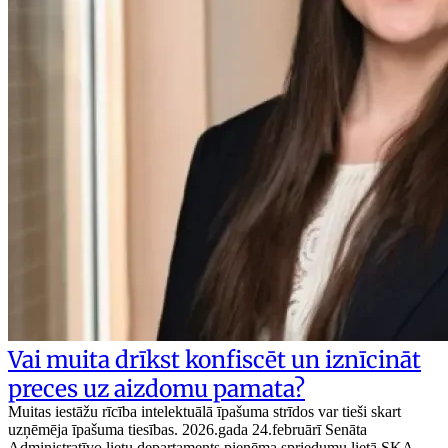
Vai muita drīkst konfiscēt un iznīcināt
preces uz aizdomu pamata?
Muitas iestāžu rīcība intelektuālā īpašuma strīdos var tieši skart
uzņēmēja īpašuma tiesības. 2026.gada 24.februārī Senāta
Administratīvo lietu departaments pieņēma spriedumu lietā SKA-