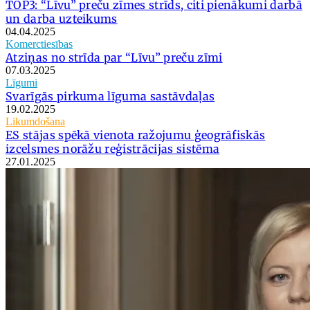
TOP3: “Līvu” preču zīmes strīds, citi pienākumi darbā
un darba uzteikums
04.04.2025
Komerctiesības
Atziņas no strīda par “Līvu” preču zīmi
07.03.2025
Līgumi
Svarīgās pirkuma līguma sastāvdaļas
19.02.2025
Likumdošana
ES stājas spēkā vienota ražojumu ģeogrāfiskās
izcelsmes norāžu reģistrācijas sistēma
27.01.2025