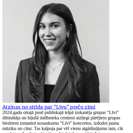
Atziņas no strīda par “Līvu” preču zīmi
2024.gada otrajā pusē publiskajā telpā izskanēja grupas “Līvi”
dibinātāja un bijušā dalībnieka centieni aizliegt pārējiem grupas
biedriem izmantot nosaukumu “Līvi” koncertos, izdodot jaunu
mūziku un citur. Tas kalpoja par vēl vienu atgādinājumu tam, cik