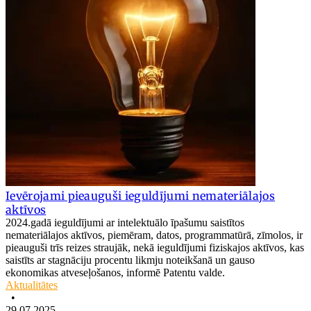
Ievērojami pieauguši ieguldījumi nemateriālajos
aktīvos
2024.gadā ieguldījumi ar intelektuālo īpašumu saistītos
nemateriālajos aktīvos, piemēram, datos, programmatūrā, zīmolos, ir
pieauguši trīs reizes straujāk, nekā ieguldījumi fiziskajos aktīvos, kas
saistīts ar stagnāciju procentu likmju noteikšanā un gauso
ekonomikas atveseļošanos, informē Patentu valde.
Aktualitātes
•
29.07.2025