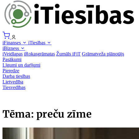
iFinanses
iTiesības
iBizness
iVeidlapas
iRokasgrāmatas
Žurnāls iFiT
Grāmatveža plānotājs
Pasākumi
Līgumi un darījumi
Pieredze
Darba tiesības
Lietvedība
Tiesvedības
Tēma: preču zīme