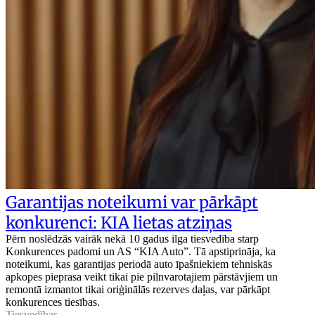
Garantijas noteikumi var pārkāpt
konkurenci: KIA lietas atziņas
Pērn noslēdzās vairāk nekā 10 gadus ilga tiesvedība starp
Konkurences padomi un AS “KIA Auto”. Tā apstiprināja, ka
noteikumi, kas garantijas periodā auto īpašniekiem tehniskās
apkopes pieprasa veikt tikai pie pilnvarotajiem pārstāvjiem un
remontā izmantot tikai oriģinālās rezerves daļas, var pārkāpt
konkurences tiesības.
Tiesvedības