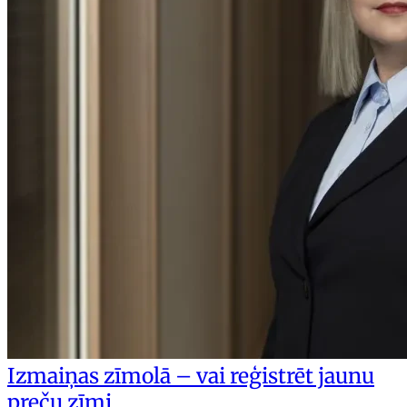
Izmaiņas zīmolā – vai reģistrēt jaunu
preču zīmi