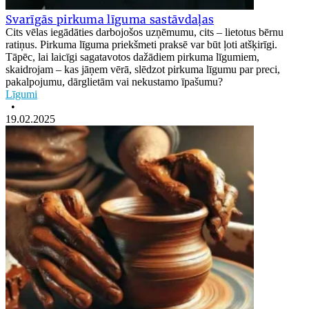
Svarīgās pirkuma līguma sastāvdaļas
Cits vēlas iegādāties darbojošos uzņēmumu, cits – lietotus bērnu
ratiņus. Pirkuma līguma priekšmeti praksē var būt ļoti atšķirīgi.
Tāpēc, lai laicīgi sagatavotos dažādiem pirkuma līgumiem,
skaidrojam – kas jāņem vērā, slēdzot pirkuma līgumu par preci,
pakalpojumu, dārglietām vai nekustamo īpašumu?
Līgumi
•
19.02.2025