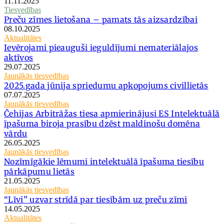
11.11.2025
Tiesvedības
Preču zīmes lietošana – pamats tās aizsardzībai
08.10.2025
Aktualitātes
Ievērojami pieauguši ieguldījumi nemateriālajos
aktīvos
29.07.2025
Jaunākās tiesvedības
2025.gada jūnija spriedumu apkopojums civillietās
07.07.2025
Jaunākās tiesvedības
Čehijas Arbitrāžas tiesa apmierinājusi ES Intelektuālā
īpašuma biroja prasību dzēst maldinošu domēna
vārdu
26.05.2025
Jaunākās tiesvedības
Nozīmīgākie lēmumi intelektuālā īpašuma tiesību
pārkāpumu lietās
21.05.2025
Jaunākās tiesvedības
“Līvi” uzvar strīdā par tiesībām uz preču zīmi
14.05.2025
Aktualitātes