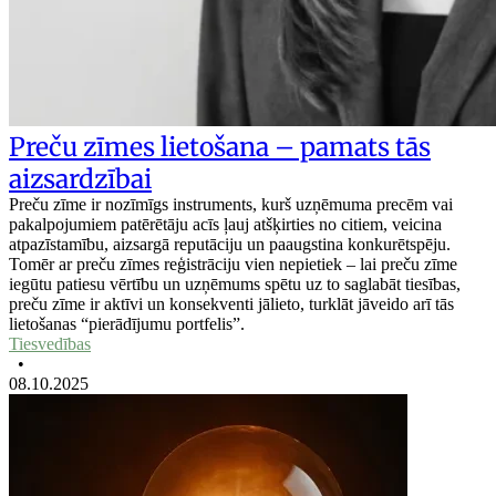
Preču zīmes lietošana – pamats tās
aizsardzībai
Preču zīme ir nozīmīgs instruments, kurš uzņēmuma precēm vai
pakalpojumiem patērētāju acīs ļauj atšķirties no citiem, veicina
atpazīstamību, aizsargā reputāciju un paaugstina konkurētspēju.
Tomēr ar preču zīmes reģistrāciju vien nepietiek – lai preču zīme
iegūtu patiesu vērtību un uzņēmums spētu uz to saglabāt tiesības,
preču zīme ir aktīvi un konsekventi jālieto, turklāt jāveido arī tās
lietošanas “pierādījumu portfelis”.
Tiesvedības
•
08.10.2025