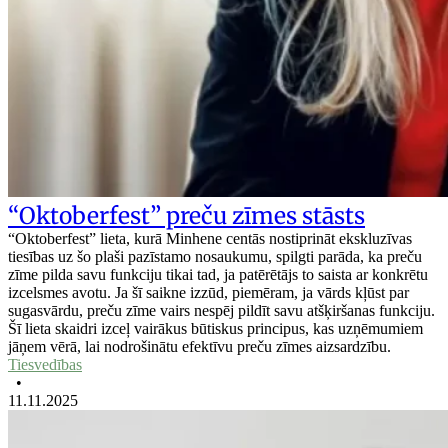
“Oktoberfest” preču zīmes stāsts
“Oktoberfest” lieta, kurā Minhene centās nostiprināt ekskluzīvas
tiesības uz šo plaši pazīstamo nosaukumu, spilgti parāda, ka preču
zīme pilda savu funkciju tikai tad, ja patērētājs to saista ar konkrētu
izcelsmes avotu. Ja šī saikne izzūd, piemēram, ja vārds kļūst par
sugasvārdu, preču zīme vairs nespēj pildīt savu atšķiršanas funkciju.
Šī lieta skaidri izceļ vairākus būtiskus principus, kas uzņēmumiem
jāņem vērā, lai nodrošinātu efektīvu preču zīmes aizsardzību.
Tiesvedības
•
11.11.2025