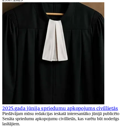
2025.gada jūnija spriedumu apkopojums civillietās
Piedāvājam mūsu redakcijas ieskatā interesantāko jūnijā publicēto
Senāta spriedumu apkopojumu civillietās, kas varētu būt noderīgs
lasītājiem.