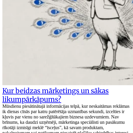
Kur beidzas mārketings un sākas
likumpārkāpums?
Mūsdienu piesātinātajā informācijas telpā, kur neskaitāmas reklāmas
ik dienas cīnās par katru patērētāja uzmanības sekundi, izcelties ir
kļuvis par vienu no sarežģītākajiem biznesa uzdevumiem. Nav
brīnums, ka daudzi uzņēmēji, mārketinga speciālisti un pasākumu
rīkotāji izmisīgi meklē “īsceļus”, kā savam produktam,
pakalpojumam vai notikumam piesaistīt plašāku sabiedrības interesi