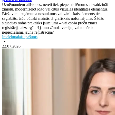
Uzņēmumiem attīstoties, nereti tiek pieņemts lēmums atsvaidzināt
zīmolu, modernizējot logo vai citus vizuālās identitātes elementus.
Bieži vien uzņēmuma nosaukums vai vārdiskais elements tiek
saglabāts, taču būtiski mainās tā grafiskais noformējums. Šādās
situācijās rodas praktisks jautājums – vai esošā preču zīmes
reģistrācija aizsargā arī jauno zīmola versiju, vai tomēr ir
nepieciešama jauna reģistrācija?
Intelektuālais īpašums
•
22.07.2026