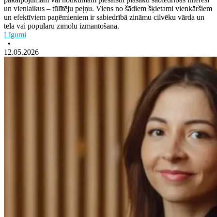
un vienlaikus – tūlītēju peļņu. Viens no šādiem šķietami vienkāršiem
un efektīviem paņēmieniem ir sabiedrībā zināmu cilvēku vārda un
tēla vai populāru zīmolu izmantošana.
Līgumi
•
12.05.2026