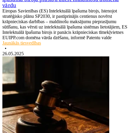
vārdu
Eiropas Savienības (ES) Intelektuālā īpašuma birojs, īstenojot
stratēģisko plānu SP2030, ir pastiprinājis centienus novērst
krāpnieciskas darbības – maldinošu maksājumu pieprasījumu
sūtīšanu, kas vērsti uz intelektuālā īpašuma sistēmas lietotājiem, ES
Intelektuālā īpašuma birojs ir panācis krāpnieciskas tīmekļvietnes
EUIPP.com domēna vārda dzēšanu, informē Patentu valde
Jaunākās tiesvedības
•
26.05.2025