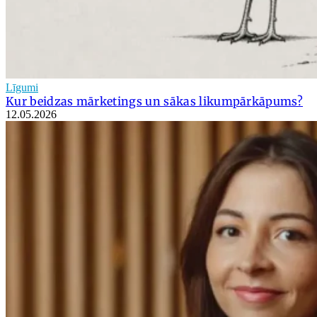
Līgumi
Kur beidzas mārketings un sākas likumpārkāpums?
12.05.2026