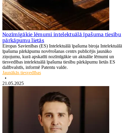
Nozīmīgākie lēmumi intelektuālā īpašuma tiesību
pārkāpumu lietās
Eiropas Savienības (ES) Intelektuālā īpašuma biroja Intelektuālā
īpašuma pārkāpumu novērošanas centrs publicējis jaunāko
ziņojumu, kurā apskatīti nozīmīgākie un aktuālie lēmumi un
tiesvedības intelektuālā īpašuma tiesību pārkāpumu lietās ES
dalībvalstīs, informē Patentu valde.
Jaunākās tiesvedības
•
21.05.2025