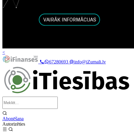
<
67280693
info@iZurnali.lv
Abonēšana
Autorizēties