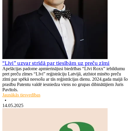
“Līvi” uzvar strīdā par tiesībām uz preču zīmi
Apelācijas padome apmierinājusi biedrības “Līvi Roxx” iebildumu
pret preču zīmes “Līvi” reģistrāciju Latvijā, atzīstot minēto preču
zīmi par spēkā neesošu ar tās reģistrācijas dienu. 2024.gada maijā šo
prasību Patentu valdē iesniedza viens no grupas dibinātājiem Juris
Pavītols.
Jaunākās tiesvedības
•
14.05.2025