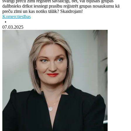
svarīgi preču zīmi reģistrēt savlaicīgi, bet, vai bijušais grupas
dalībnieks drīkst iesniegt prasību reģistrēt grupas nosaukumu kā
preču zīmi un kas notiks tālāk? Skaidrojam!
Komerctiesības
•
07.03.2025