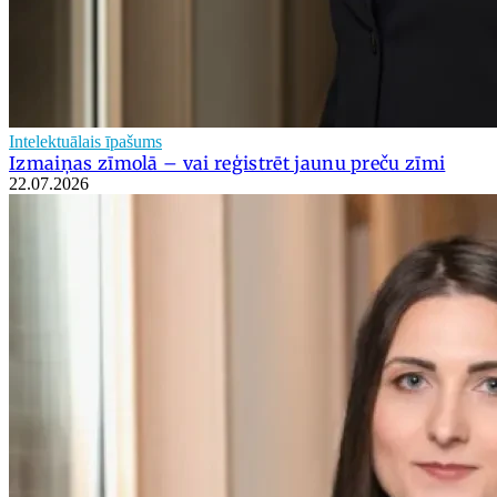
Intelektuālais īpašums
Izmaiņas zīmolā – vai reģistrēt jaunu preču zīmi
22.07.2026