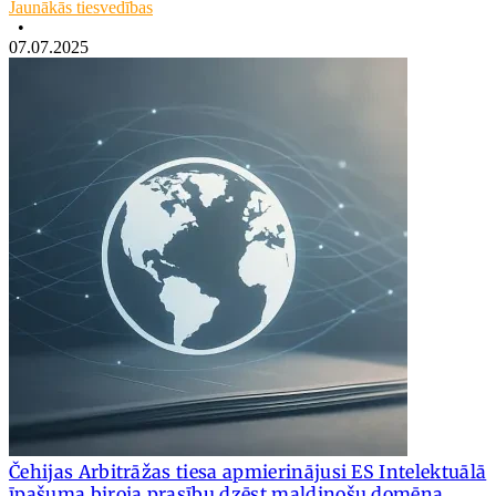
Jaunākās tiesvedības
•
07.07.2025
Čehijas Arbitrāžas tiesa apmierinājusi ES Intelektuālā
īpašuma biroja prasību dzēst maldinošu domēna