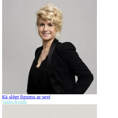
Kā slēgt līgumu ar sevi
Valdes loceklis