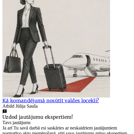
Kā komandējumā nosūtīt valdes locekli?
Atbild Jūlija Sauša
Uzdod jautājumu ekspertiem!
Tavs jautājums
Ja arī Tu savā darbā esi saskāries ar neskaidriem jautājumiem
normatīvo aktu piemērošanā, sūti savu jautājumu mūsu ekspertiem