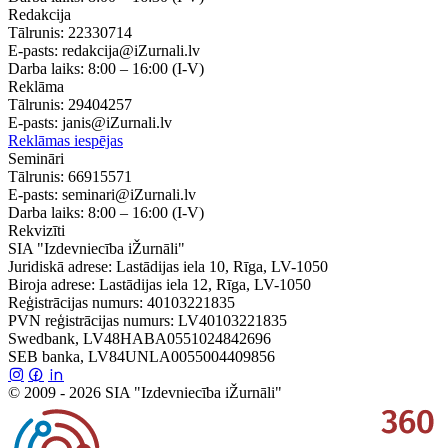
Redakcija
Tālrunis:
22330714
E-pasts:
redakcija@iZurnali.lv
Darba laiks:
8:00 – 16:00
(I-V)
Reklāma
Tālrunis:
29404257
E-pasts:
janis@iZurnali.lv
Reklāmas iespējas
Semināri
Tālrunis:
66915571
E-pasts:
seminari@iZurnali.lv
Darba laiks:
8:00 – 16:00
(I-V)
Rekvizīti
SIA "Izdevniecība iŽurnāli"
Juridiskā adrese: Lastādijas iela 10, Rīga, LV-1050
Biroja adrese: Lastādijas iela 12, Rīga, LV-1050
Reģistrācijas numurs: 40103221835
PVN reģistrācijas numurs: LV40103221835
Swedbank, LV48HABA0551024842696
SEB banka, LV84UNLA0055004409856
© 2009 - 2026 SIA "Izdevniecība iŽurnāli"