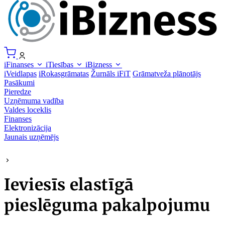
iFinanses
iTiesības
iBizness
iVeidlapas
iRokasgrāmatas
Žurnāls iFiT
Grāmatveža plānotājs
Pasākumi
Pieredze
Uzņēmuma vadība
Valdes loceklis
Finanses
Elektronizācija
Jaunais uzņēmējs
Ieviesīs elastīgā
pieslēguma pakalpojumu