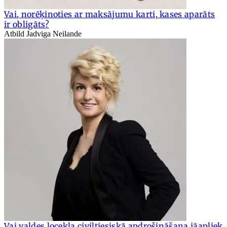
Vai, norēķinoties ar maksājumu karti, kases aparāts
ir obligāts?
Atbild Jadviga Neilande
Vai valdes locekļa civiltiesiskā apdrošināšana jāapliek