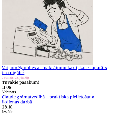
Vai, norēķinoties ar maksājumu karti, kases aparāts
ir obligāts?
Jaunais uzņēmējs
Tuvākie pasākumi
11.08.
Vebinārs
Claude grāmatvedībā - praktiska pielietošana
ikdienas darbā
28.10.
Izstāde