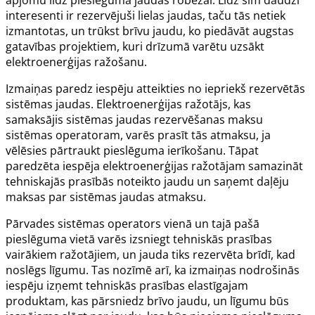
interesenti ir rezervējuši lielas jaudas, taču tās netiek
izmantotas, un trūkst brīvu jaudu, ko piedāvāt augstas
gatavības projektiem, kuri drīzumā varētu uzsākt
elektroenerģijas ražošanu.
Izmaiņas paredz iespēju atteikties no iepriekš rezervētās
sistēmas jaudas. Elektroenerģijas ražotājs, kas
samaksājis sistēmas jaudas rezervēšanas maksu
sistēmas operatoram, varēs prasīt tās atmaksu, ja
vēlēsies pārtraukt pieslēguma ierīkošanu. Tāpat
paredzēta iespēja elektroenerģijas ražotājam samazināt
tehniskajās prasībās noteikto jaudu un saņemt daļēju
maksas par sistēmas jaudas atmaksu.
Pārvades sistēmas operators vienā un tajā pašā
pieslēguma vietā varēs izsniegt tehniskās prasības
vairākiem ražotājiem, un jauda tiks rezervēta brīdī, kad
noslēgs līgumu. Tas nozīmē arī, ka izmaiņas nodrošinās
iespēju izņemt tehniskās prasības elastīgajam
produktam, kas pārsniedz brīvo jaudu, un līgumu būs