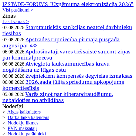
IZSTĀDE-FORUMS "Uzņēmuma elektronizācija 2026"
Visi pasākumi >
Ziņas
Lasīt vairāk >
Starptautiskās sankcijas neatceļ darbinieku
07.08.2026
tiesības
Apstrādes rūpniecība pirmajā pusgadā
07.08.2026
augusi par 4%
Apdrošinātāji varēs tiešsaistē saņemt ziņas
06.08.2026
par kriminālprocesu
Atvieglota lauksaimniecības kravu
06.08.2026
nogādāšana uz Rīgas ostu
Zvejniekiem kompensēs degvielas izmaksas
06.08.2026
2026.gada jūlija spriedumu apkopojums
06.08.2026
komerctiesībās
Varēs ziņot par kiberapdraudējumu,
05.08.2026
nebaidoties no atbildības
Noderīgi
>
Algas kalkulators
>
Darba laika kalendārs
>
Nodokļu likmes
>
PVN maksātāji
>
Nodokļu parādnieki