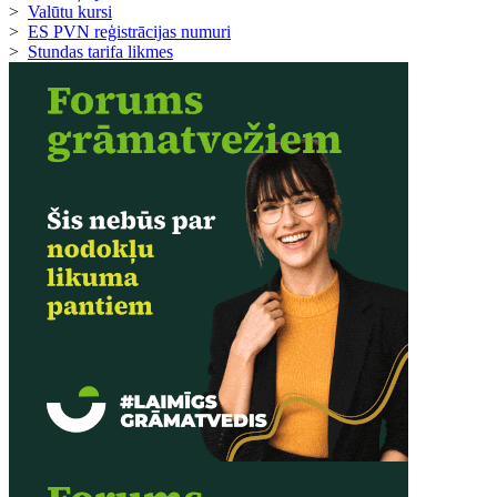
>
Valūtu kursi
>
ES PVN reģistrācijas numuri
>
Stundas tarifa likmes