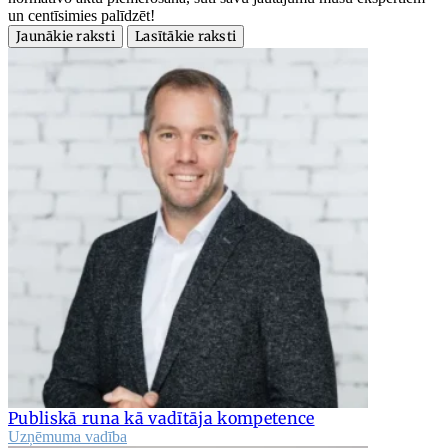
un centīsimies palīdzēt!
Jaunākie raksti
Lasītākie raksti
Publiskā runa kā vadītāja kompetence
Uzņēmuma vadība