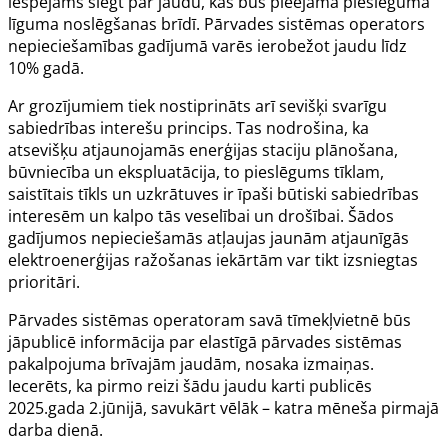
iespējams slēgt par jaudu, kas būs pieejama pieslēguma
līguma noslēgšanas brīdī. Pārvades sistēmas operators
nepieciešamības gadījumā varēs ierobežot jaudu līdz
10% gadā.
Ar grozījumiem tiek nostiprināts arī sevišķi svarīgu
sabiedrības interešu princips. Tas nodrošina, ka
atsevišķu atjaunojamās enerģijas staciju plānošana,
būvniecība un ekspluatācija, to pieslēgums tīklam,
saistītais tīkls un uzkrātuves ir īpaši būtiski sabiedrības
interesēm un kalpo tās veselībai un drošībai. Šādos
gadījumos nepieciešamās atļaujas jaunām atjaunīgās
elektroenerģijas ražošanas iekārtām var tikt izsniegtas
prioritāri.
Pārvades sistēmas operatoram savā tīmekļvietnē būs
jāpublicē informācija par elastīgā pārvades sistēmas
pakalpojuma brīvajām jaudām, nosaka izmaiņas.
Iecerēts, ka pirmo reizi šādu jaudu karti publicēs
2025.gada 2.jūnijā, savukārt vēlāk – katra mēneša pirmajā
darba dienā.