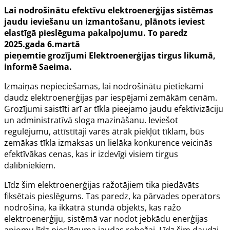
Lai nodrošinātu efektīvu elektroenerģijas sistēmas
jaudu ieviešanu un izmantošanu, plānots ieviest
elastīgā pieslēguma pakalpojumu. To paredz
2025.gada 6.martā
pieņemtie grozījumi Elektroenerģijas tirgus likumā,
informē Saeima.
Izmaiņas nepieciešamas, lai nodrošinātu pietiekami
daudz elektroenerģijas par iespējami zemākām cenām.
Grozījumi saistīti arī ar tīkla pieejamo jaudu efektivizāciju
un administratīvā sloga mazināšanu. Ieviešot
regulējumu, attīstītāji varēs ātrāk piekļūt tīklam, būs
zemākas tīkla izmaksas un lielāka konkurence veicinās
efektīvākas cenas, kas ir izdevīgi visiem tirgus
dalībniekiem.
Līdz šim elektroenerģijas ražotājiem tika piedāvāts
fiksētais pieslēgums. Tas paredz, ka pārvades operators
nodrošina, ka ikkatrā stundā objekts, kas ražo
elektroenerģiju, sistēmā var nodot jebkādu enerģijas
apjomu līdz pieslēguma jaudas robežai. Līdz šim daudzi