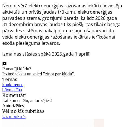
Ņemot vērā elektroenerģijas ražošanas iekārtu ieviesēju
aktivitāti un brīvās jaudas trūkumu elektroenerģijas
pārvades sistēmā, grozījumi paredz, ka līdz 2026.gada
31.decembrim brīvās jaudas tiks piešķirtas tikai elastīgā
pārvades sistēmas pakalpojuma saņemšanai vai cita
veida elektroenerģijas ražošanas iekārtas ierīkošanai
esoša pieslēguma ietvaros.
Izmaiņas stāsies spēkā 2025.gada 1.aprīlī.
Pamanīji kļūdu?
Iezīmē tekstu un spied "ziņot par kļūdu".
Tēmas
konkurence
būvniecība
Komentāri
Lai komentētu, autorizējies!
Autorizēties
Vēl no šīs rubrikas
Uz rubriku >