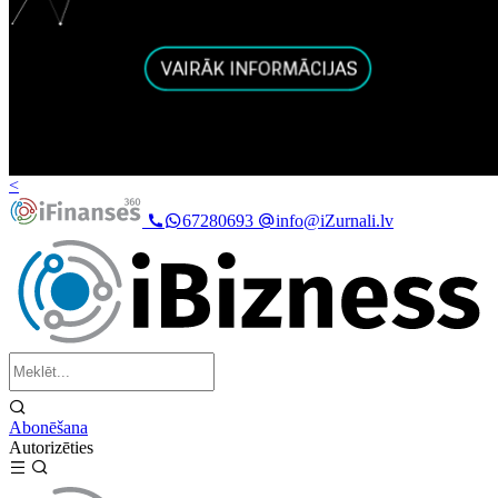
<
67280693
info@iZurnali.lv
Abonēšana
Autorizēties