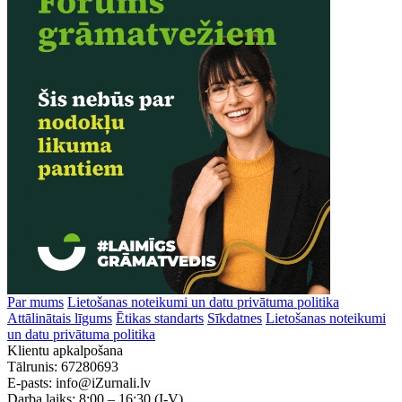
Par mums
Lietošanas noteikumi un datu privātuma politika
Attālinātais līgums
Ētikas standarts
Sīkdatnes
Lietošanas noteikumi
un datu privātuma politika
Klientu apkalpošana
Tālrunis:
67280693
E-pasts:
info@iZurnali.lv
Darba laiks:
8:00 – 16:30
(I-V)