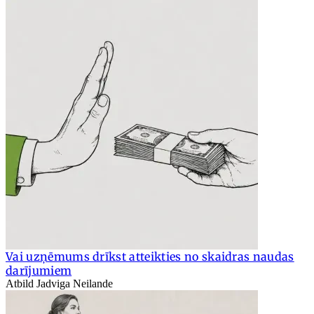
Vai uzņēmums drīkst atteikties no skaidras naudas
darījumiem
Atbild Jadviga Neilande