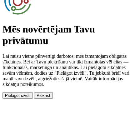
Mēs novērtējam Tavu
privātumu
Lai mūsu vietne pilnvērtīgi darbotos, mēs izmantojam obligātās
sīkdatnes. Bet ar Tavu piekrišanu var tikt izmantotas vēl citas —
funkcionālās, mārketinga un analītikas. Lai pielāgotu sīkdatnes
savām vēlmēm, dodies uz "Pielāgot izvēli". Tu jebkurā brīdī vari
manīt savu izvēli, atgriežoties šajā vietnē. Vairāk informācijas
sīkdatņu noteikumos.
Pielāgot izvēli
Piekrist