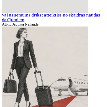
Vai uzņēmums drīkst atteikties no skaidras naudas
darījumiem
Atbild Jadviga Neilande