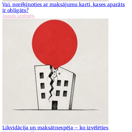
Vai, norēķinoties ar maksājumu karti, kases aparāts
ir obligāts?
Jaunais uzņēmējs
Likvidācija un maksātnespēja – ko izvēlēties