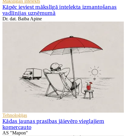
Mākslīgais intelekts
Kāpēc ieviest mākslīgā intelekta izmantošanas
vadlīnijas uzņēmumā
Dr. dat. Baiba Apine
Tehnoloģijas
Kādas jaunas prasības jāievēro vieglajiem
komercauto
AS "Mapon"