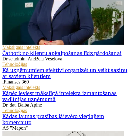
Mākslīgais intelekts
Čatboti: no klientu apkalpošanas līdz pārdošanai
Dr.sc.admin. Andžela Veselova
Tehnoloģijas
Kā uzņēmumiem efektīvi organizēt un veikt saziņu
ar saviem klientiem
iFinanses 360
Mākslīgais intelekts
Kāpēc ieviest mākslīgā intelekta izmantošanas
vadlīnijas uzņēmumā
Dr. dat. Baiba Apine
Tehnoloģijas
Kādas jaunas prasības jāievēro vieglajiem
komercauto
AS "Mapon"