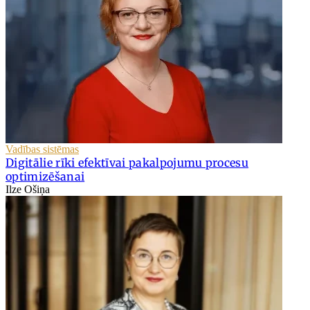
Vadības sistēmas
Digitālie rīki efektīvai pakalpojumu procesu
optimizēšanai
Ilze Ošiņa