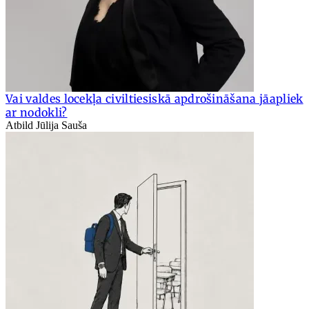
Vai valdes locekļa civiltiesiskā apdrošināšana jāapliek
ar nodokli?
Atbild Jūlija Sauša