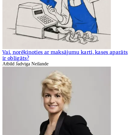
Vai, norēķinoties ar maksājumu karti, kases aparāts
ir obligāts?
Atbild Jadviga Neilande