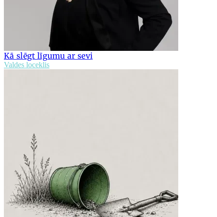
Kā slēgt līgumu ar sevi
Valdes loceklis