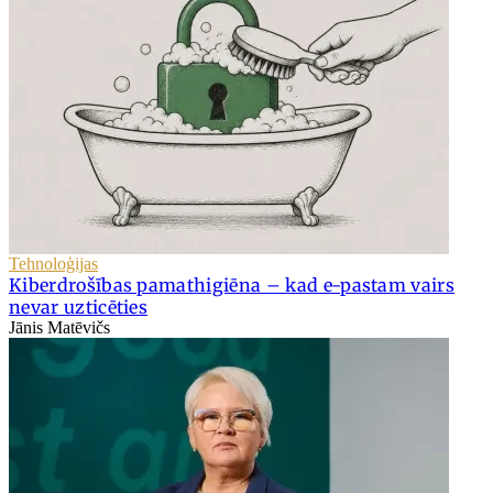
Tehnoloģijas
Kiberdrošības pamathigiēna – kad e-pastam vairs
nevar uzticēties
Jānis Matēvičs