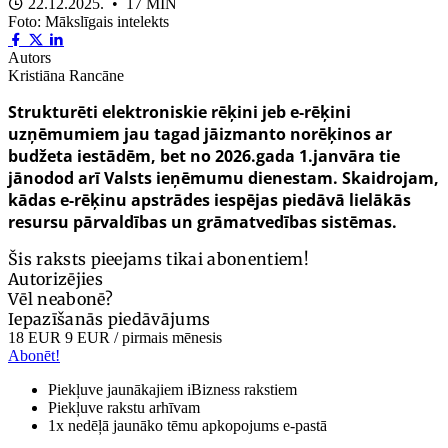
22.12.2025. • 17 MIN
Foto: Mākslīgais intelekts
Autors
Kristiāna Rancāne
Strukturēti elektroniskie rēķini jeb e-rēķini
uzņēmumiem jau tagad jāizmanto norēķinos ar
budžeta iestādēm, bet no 2026.gada 1.janvāra tie
jānodod arī Valsts ieņēmumu dienestam. Skaidrojam,
kādas e-rēķinu apstrādes iespējas piedāvā lielākās
resursu pārvaldības un grāmatvedības sistēmas.
Šis raksts pieejams tikai abonentiem!
Autorizējies
Vēl neabonē?
Iepazīšanās piedāvājums
18 EUR
9 EUR
/ pirmais mēnesis
Abonēt!
Piekļuve jaunākajiem iBizness rakstiem
Piekļuve rakstu arhīvam
1x nedēļā jaunāko tēmu apkopojums e-pastā