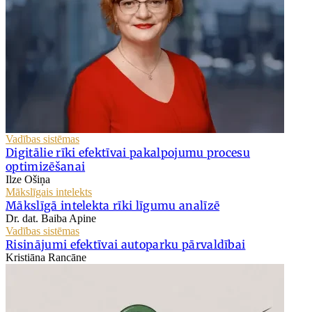
Vadības sistēmas
Digitālie rīki efektīvai pakalpojumu procesu
optimizēšanai
Ilze Ošiņa
Mākslīgais intelekts
Mākslīgā intelekta rīki līgumu analīzē
Dr. dat. Baiba Apine
Vadības sistēmas
Risinājumi efektīvai autoparku pārvaldībai
Kristiāna Rancāne