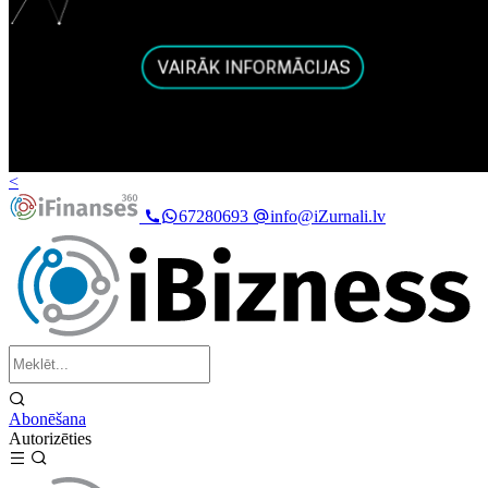
<
67280693
info@iZurnali.lv
Abonēšana
Autorizēties