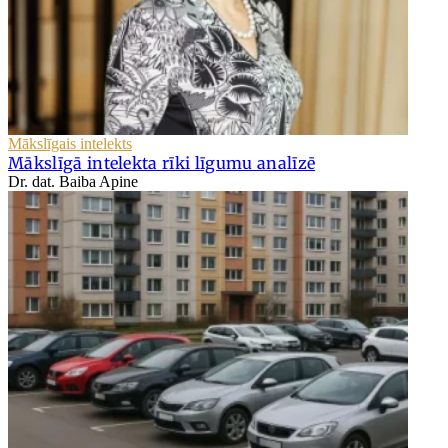
Mākslīgais intelekts
Mākslīgā intelekta rīki līgumu analīzē
Dr. dat. Baiba Apine