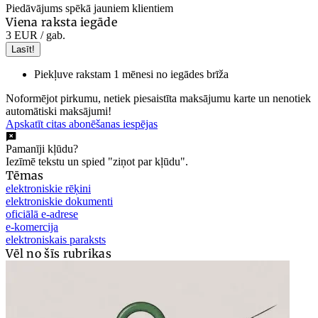
Piedāvājums spēkā jauniem klientiem
Viena raksta iegāde
3 EUR
/ gab.
Lasīt!
Piekļuve rakstam 1 mēnesi no iegādes brīža
Noformējot pirkumu, netiek piesaistīta maksājumu karte un nenotiek
automātiski maksājumi!
Apskatīt citas abonēšanas iespējas
Pamanīji kļūdu?
Iezīmē tekstu un spied "ziņot par kļūdu".
Tēmas
elektroniskie rēķini
elektroniskie dokumenti
oficiālā e-adrese
e-komercija
elektroniskais paraksts
Vēl no šīs rubrikas