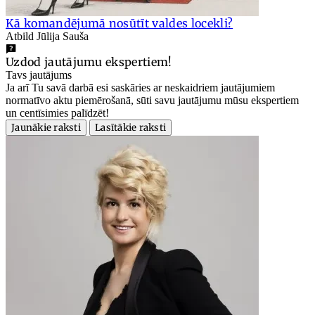
Kā komandējumā nosūtīt valdes locekli?
Atbild Jūlija Sauša
Uzdod jautājumu ekspertiem!
Tavs jautājums
Ja arī Tu savā darbā esi saskāries ar neskaidriem jautājumiem
normatīvo aktu piemērošanā, sūti savu jautājumu mūsu ekspertiem
un centīsimies palīdzēt!
Jaunākie raksti
Lasītākie raksti