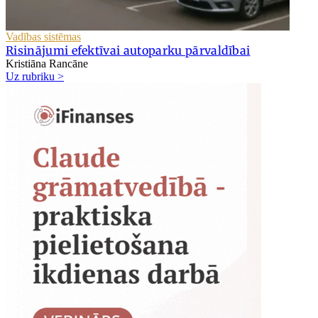
Vadības sistēmas
Risinājumi efektīvai autoparku pārvaldībai
Kristiāna Rancāne
Uz rubriku >