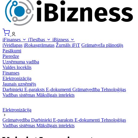
iFinanses
iTiesības
iBizness
iVeidlapas
iRokasgrāmatas
Žurnāls iFiT
Grāmatveža plānotājs
Pasākumi
Pieredze
Uzņēmuma vadība
Valdes loceklis
Finanses
Elektronizācija
Jaunais uzņēmējs
Darbinieki
E-paraksts
E-dokumenti
Grāmatvedība
Tehnoloģijas
Vadības sistēmas
Mākslīgais intelekts
Elektronizācija
Grāmatvedība
Darbinieki
E-paraksts
E-dokumenti
Tehnoloģijas
Vadības sistēmas
Mākslīgais intelekts